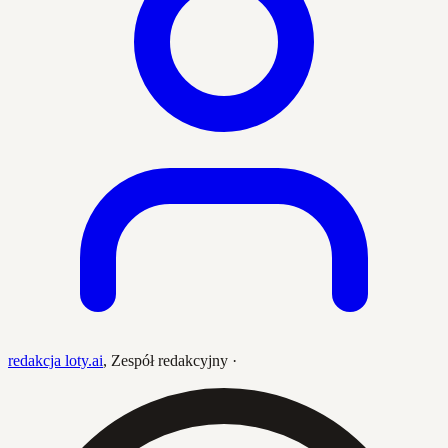
redakcja loty.ai
,
Zespół redakcyjny
·