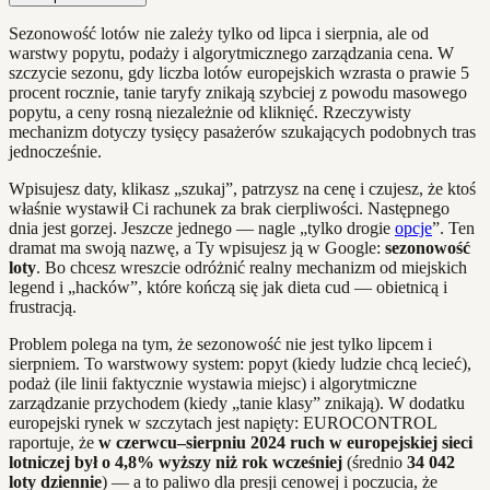
Sezonowość lotów nie zależy tylko od lipca i sierpnia, ale od
warstwy popytu, podaży i algorytmicznego zarządzania cena. W
szczycie sezonu, gdy liczba lotów europejskich wzrasta o prawie 5
procent rocznie, tanie taryfy znikają szybciej z powodu masowego
popytu, a ceny rosną niezależnie od kliknięć. Rzeczywisty
mechanizm dotyczy tysięcy pasażerów szukających podobnych tras
jednocześnie.
Wpisujesz daty, klikasz „szukaj”, patrzysz na cenę i czujesz, że ktoś
właśnie wystawił Ci rachunek za brak cierpliwości. Następnego
dnia jest gorzej. Jeszcze jednego — nagle „tylko drogie
opcje
”. Ten
dramat ma swoją nazwę, a Ty wpisujesz ją w Google:
sezonowość
loty
. Bo chcesz wreszcie odróżnić realny mechanizm od miejskich
legend i „hacków”, które kończą się jak dieta cud — obietnicą i
frustracją.
Problem polega na tym, że sezonowość nie jest tylko lipcem i
sierpniem. To warstwowy system: popyt (kiedy ludzie chcą lecieć),
podaż (ile linii faktycznie wystawia miejsc) i algorytmiczne
zarządzanie przychodem (kiedy „tanie klasy” znikają). W dodatku
europejski rynek w szczytach jest napięty: EUROCONTROL
raportuje, że
w czerwcu–sierpniu 2024 ruch w europejskiej sieci
lotniczej był o 4,8% wyższy niż rok wcześniej
(średnio
34 042
loty dziennie
) — a to paliwo dla presji cenowej i poczucia, że