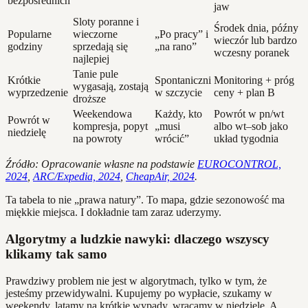
bezpośrednich
jaw
Sloty poranne i
Środek dnia, późny
Popularne
wieczorne
„Po pracy” i
wieczór lub bardzo
godziny
sprzedają się
„na rano”
wczesny poranek
najlepiej
Tanie pule
Krótkie
Spontaniczni
Monitoring + próg
wygasają, zostają
wyprzedzenie
w szczycie
ceny + plan B
droższe
Weekendowa
Każdy, kto
Powrót w pn/wt
Powrót w
kompresja, popyt
„musi
albo wt–sob jako
niedzielę
na powroty
wrócić”
układ tygodnia
Źródło: Opracowanie własne na podstawie
EUROCONTROL,
2024
,
ARC/Expedia, 2024
,
CheapAir, 2024
.
Ta tabela to nie „prawa natury”. To mapa, gdzie sezonowość ma
miękkie miejsca. I dokładnie tam zaraz uderzymy.
Algorytmy a ludzkie nawyki: dlaczego wszyscy
klikamy tak samo
Prawdziwy problem nie jest w algorytmach, tylko w tym, że
jesteśmy przewidywalni. Kupujemy po wypłacie, szukamy w
weekendy, latamy na krótkie wypady, wracamy w niedzielę. A