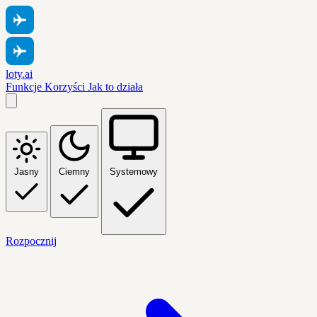
loty.ai
Funkcje
Korzyści
Jak to działa
Jasny
Ciemny
Systemowy
Rozpocznij