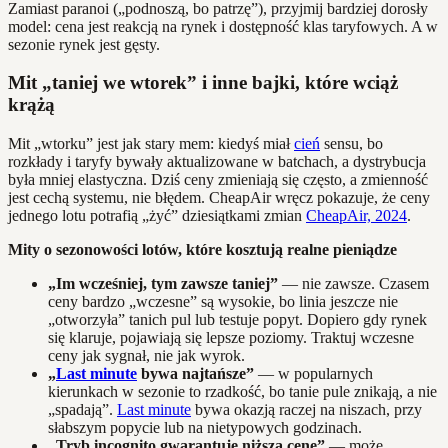
Zamiast paranoi („podnoszą, bo patrzę”), przyjmij bardziej dorosły
model: cena jest reakcją na rynek i dostępność klas taryfowych. A w
sezonie rynek jest gęsty.
Mit „taniej we wtorek” i inne bajki, które wciąż
krążą
Mit „wtorku” jest jak stary mem: kiedyś miał
cień
sensu, bo
rozkłady i taryfy bywały aktualizowane w batchach, a dystrybucja
była mniej elastyczna. Dziś ceny zmieniają się często, a zmienność
jest cechą systemu, nie błędem. CheapAir wręcz pokazuje, że ceny
jednego lotu potrafią „żyć” dziesiątkami zmian
CheapAir, 2024
.
Mity o sezonowości lotów, które kosztują realne pieniądze
„Im wcześniej, tym zawsze taniej”
— nie zawsze. Czasem
ceny bardzo „wczesne” są wysokie, bo linia jeszcze nie
„otworzyła” tanich pul lub testuje popyt. Dopiero gdy rynek
się klaruje, pojawiają się lepsze poziomy. Traktuj wczesne
ceny jak sygnał, nie jak wyrok.
„
Last minute
bywa najtańsze”
— w popularnych
kierunkach w sezonie to rzadkość, bo tanie pule znikają, a nie
„spadają”.
Last minute
bywa okazją raczej na niszach, przy
słabszym popycie lub na nietypowych godzinach.
„Tryb incognito gwarantuje niższą cenę”
— może