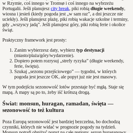
w Rzymie, coś innego w Tromsø i coś innego na wybrzeżu
Portugalii. Jeśli planujesz
city break
, piki robią
długie weekendy
,
wiosna i jesień (kiedy pogoda jest „w sam raz”, a dni jeszcze nie
uciekły). Jeśli planujesz plażę, piki robią wakacje szkolne i terminy,
gdy „wszyscy jadą”. Jeśli planujesz góry, piki robią ferie i okolice
świąt.
Praktyczny framework jest prosty:
Zanim wybierzesz daty, wybierz
typ destynacji
(miasto/plaża/góry/wydarzenie).
Dopiero potem rozrysuj „strefy ryzyka” (długie weekendy,
ferie, święta).
Szukaj „sezonu przejściowego” — tygodni, w których
pogoda jest jeszcze OK, ale popyt już nie jest masowy.
W tym podejściu sezonowość lotów przestaje być mgłą. Staje się
mapą. A mapy są po to, żeby iść krótszą drogą.
Świat: monsun, huragan, ramadan, święta —
sezonowość to też kultura
Poza Europą sezonowość jest bardziej bezczelna, bo dochodzą
czynniki, których nie widać w prognozie pogody na tydzień.
Monsun potrafi obniżyć popyt na całe regiony, sezon huraganowy