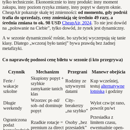
tylko technicznie. Ekonomicznie to inny produkt: inny moment
zakupu, inny poziom ryzyka zmiany, inny popyt w danym oknie.
CheapAir pokazuje skalę tej zmienności:
od momentu, gdy podróż
trafia do sprzedaży, ceny zmieniają się średnio 49 razy, a
średnia zmiana to ok. 98 USD
CheapAir, 2024
. To nie jest dowód
na „polowanie na Ciebie”, tylko dowód, że rynek jest dynamiczny.
A w sezonie dynamiczność rośnie, bo szybciej wyczerpują się tanie
klasy. Dlatego „wczoraj było taniej” bywa prawdą bez żadnej
metafizyki.
Co naprawdę podnosi cenę biletu w sezonie (i kto przegrywa)
Czynnik
Mechanizm
Przegrani
Manewr obejścia
Skupiony popyt +
Ferie /
Rodziny ze
Kup wcześniej,
szybkie
wakacje
sztywnymi
testuj
alternatywne
zamykanie tanich
szkolne
datami
lotniska
i godziny
klas
Wzorzec pt–nd/
City-
Długie
Wylot czw/pt rano,
sob–nd dominuje
breakerzy
weekendy
powrót pn/wt
popyt
„na szybko”
Przesiadka z
Ograniczona
Rzadkie rotacje =
Osoby „bez
limitem czasu,
podaż
premium za direct
przesiadek”
ewentualnie open-