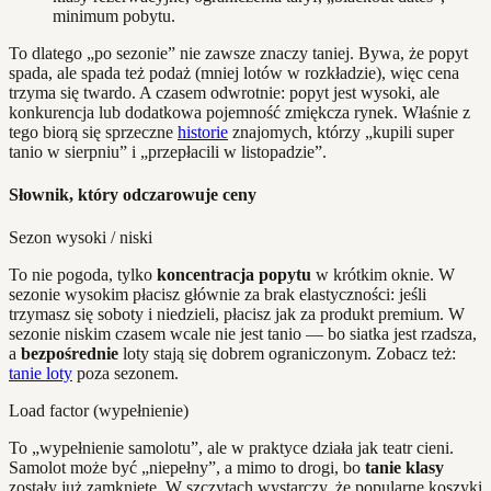
minimum pobytu.
To dlatego „po sezonie” nie zawsze znaczy taniej. Bywa, że popyt
spada, ale spada też podaż (mniej lotów w rozkładzie), więc cena
trzyma się twardo. A czasem odwrotnie: popyt jest wysoki, ale
konkurencja lub dodatkowa pojemność zmiękcza rynek. Właśnie z
tego biorą się sprzeczne
historie
znajomych, którzy „kupili super
tanio w sierpniu” i „przepłacili w listopadzie”.
Słownik, który odczarowuje ceny
Sezon wysoki / niski
To nie pogoda, tylko
koncentracja popytu
w krótkim oknie. W
sezonie wysokim płacisz głównie za brak elastyczności: jeśli
trzymasz się soboty i niedzieli, płacisz jak za produkt premium. W
sezonie niskim czasem wcale nie jest tanio — bo siatka jest rzadsza,
a
bezpośrednie
loty stają się dobrem ograniczonym. Zobacz też:
tanie loty
poza sezonem.
Load factor (wypełnienie)
To „wypełnienie samolotu”, ale w praktyce działa jak teatr cieni.
Samolot może być „niepełny”, a mimo to drogi, bo
tanie klasy
zostały już zamknięte. W szczytach wystarczy, że popularne koszyki