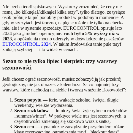
Nie trzeba teorii spiskowych. Wystarczy zrozumieć, że ceny nie
rosną „bo kliknęłaś/kliknąłeś kilka razy”, tylko dlatego, że tysiące
osób próbuje kupić podobny produkt w podobnym momencie. A
gdy w szczytach jest tłoczno, napięcie rośnie nie tylko na check-
inie, ale i w systemie sprzedaży. EUROCONTROL opisuje lato
2024 jako „trudne” operacyjnie:
ruch był o 5% wyższy niż w
2023
, a opóźnienia mocno uderzyły w doświadczenie pasażerów
EUROCONTROL, 2024
. W takim środowisku tanie pule taryf
znikają szybciej — i to widać w cenach.
Sezon to nie tylko lipiec i sierpień: trzy warstwy
sezonowości
Jeśli chcesz ograć sezonowość, musisz zobaczyć ją jak przekrój
geologiczny, nie jak obrazek z kalendarza. Są co najmniej trzy
warstwy, które nachodzą na siebie i tworzą wrażenie „losowości”:
Sezon popytu
— ferie, wakacje szkolne, święta, długie
weekendy, wielkie wydarzenia.
Sezon rozkładów
— lotniczy świat żyje rytmem rozkładów
„summer/winter”. W praktyce wiele tras jest sezonowych, a
częstotliwości zmieniają się skokowo wraz z siatką.
Sezon cen
— dynamiczne zarządzanie przychodem: różne
klasy rezerwacyjne, ograniczenia taryf, „blackout dates”,