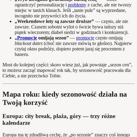
ograniczyć personalizację i
problemy
z cache, ale nie tworzy
miejsc w tanich klasach. Jeśli „tanie pule” są wyprzedane,
incognito nie przywróci ich do życia.
„Weekendowe loty są zawsze droższe”
— często, ale nie
zawsze. Czasem sobotni wylot o świcie bywa tańszy niż
piątek wieczorem; diabeł siedzi w godzinach i konkurencji.
„
Promocje
omijają sezon”
—
promocje
często omijają
blackout dates
(choć nie zawsze mówią to głośno). Najpierw
czytaj okno podróży, dopiero potem jaraj się procentem z
baneru.
Most do kolejnej części: skoro wiesz już, jak powstaje „sezon cen”,
to możesz zacząć mapować rok tak, by sezonowość pracowała dla
Ciebie, a nie przeciwko Tobie.
Mapa roku: kiedy sezonowość działa na
Twoją korzyść
Europa: city break, plaża, góry — trzy różne
kalendarze
Europa ma tę zdradliwą cechę, że „po sezonie” znaczy coś innego