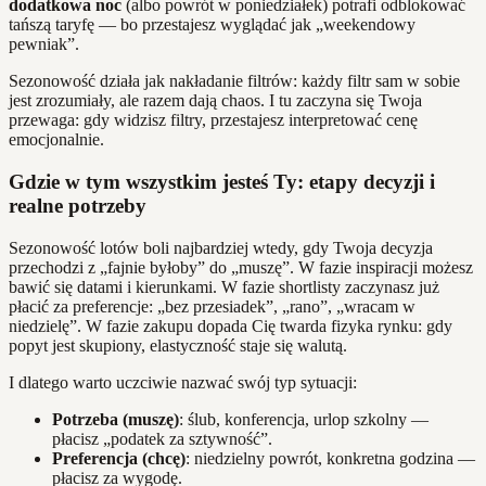
dodatkowa noc
(albo powrót w poniedziałek) potrafi odblokować
tańszą taryfę — bo przestajesz wyglądać jak „weekendowy
pewniak”.
Sezonowość działa jak nakładanie filtrów: każdy filtr sam w sobie
jest zrozumiały, ale razem dają chaos. I tu zaczyna się Twoja
przewaga: gdy widzisz filtry, przestajesz interpretować cenę
emocjonalnie.
Gdzie w tym wszystkim jesteś Ty: etapy decyzji i
realne potrzeby
Sezonowość lotów boli najbardziej wtedy, gdy Twoja decyzja
przechodzi z „fajnie byłoby” do „muszę”. W fazie inspiracji możesz
bawić się datami i kierunkami. W fazie shortlisty zaczynasz już
płacić za preferencje: „bez przesiadek”, „rano”, „wracam w
niedzielę”. W fazie zakupu dopada Cię twarda fizyka rynku: gdy
popyt jest skupiony, elastyczność staje się walutą.
I dlatego warto uczciwie nazwać swój typ sytuacji:
Potrzeba (muszę)
: ślub, konferencja, urlop szkolny —
płacisz „podatek za sztywność”.
Preferencja (chcę)
: niedzielny powrót, konkretna godzina —
płacisz za wygodę.