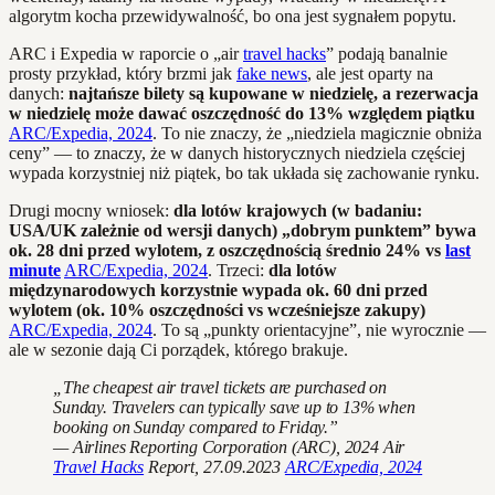
algorytm kocha przewidywalność, bo ona jest sygnałem popytu.
ARC i Expedia w raporcie o „air
travel hacks
” podają banalnie
prosty przykład, który brzmi jak
fake news
, ale jest oparty na
danych:
najtańsze bilety są kupowane w niedzielę, a rezerwacja
w niedzielę może dawać oszczędność do 13% względem piątku
ARC/Expedia, 2024
. To nie znaczy, że „niedziela magicznie obniża
ceny” — to znaczy, że w danych historycznych niedziela częściej
wypada korzystniej niż piątek, bo tak układa się zachowanie rynku.
Drugi mocny wniosek:
dla lotów krajowych (w badaniu:
USA/UK zależnie od wersji danych) „dobrym punktem” bywa
ok. 28 dni przed wylotem, z oszczędnością średnio 24% vs
last
minute
ARC/Expedia, 2024
. Trzeci:
dla lotów
międzynarodowych korzystnie wypada ok. 60 dni przed
wylotem (ok. 10% oszczędności vs wcześniejsze zakupy)
ARC/Expedia, 2024
. To są „punkty orientacyjne”, nie wyrocznie —
ale w sezonie dają Ci porządek, którego brakuje.
„The cheapest air travel tickets are purchased on
Sunday. Travelers can typically save up to 13% when
booking on Sunday compared to Friday.”
— Airlines Reporting Corporation (ARC),
2024 Air
Travel Hacks
Report
, 27.09.2023
ARC/Expedia, 2024