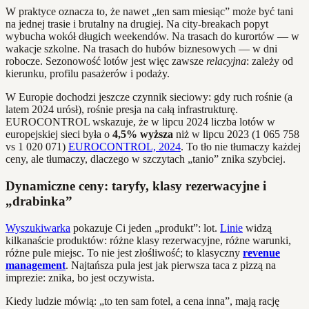
W praktyce oznacza to, że nawet „ten sam miesiąc” może być tani
na jednej trasie i brutalny na drugiej. Na city-breakach popyt
wybucha wokół długich weekendów. Na trasach do kurortów — w
wakacje szkolne. Na trasach do hubów biznesowych — w dni
robocze. Sezonowość lotów jest więc zawsze
relacyjna
: zależy od
kierunku, profilu pasażerów i podaży.
W Europie dochodzi jeszcze czynnik sieciowy: gdy ruch rośnie (a
latem 2024 urósł), rośnie presja na całą infrastrukturę.
EUROCONTROL wskazuje, że w lipcu 2024 liczba lotów w
europejskiej sieci była o
4,5% wyższa
niż w lipcu 2023 (1 065 758
vs 1 020 071)
EUROCONTROL, 2024
. To tło nie tłumaczy każdej
ceny, ale tłumaczy, dlaczego w szczytach „tanio” znika szybciej.
Dynamiczne ceny: taryfy, klasy rezerwacyjne i
„drabinka”
Wyszukiwarka
pokazuje Ci jeden „produkt”: lot.
Linie
widzą
kilkanaście produktów: różne klasy rezerwacyjne, różne warunki,
różne pule miejsc. To nie jest złośliwość; to klasyczny
revenue
management
. Najtańsza pula jest jak pierwsza taca z pizzą na
imprezie: znika, bo jest oczywista.
Kiedy ludzie mówią: „to ten sam fotel, a cena inna”, mają rację