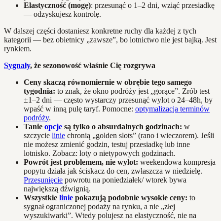
Elastyczność (mogę)
: przesunąć o 1–2 dni, wziąć przesiadkę
— odzyskujesz kontrolę.
W dalszej części dostaniesz konkretne ruchy dla każdej z tych
kategorii — bez obietnicy „zawsze”, bo lotnictwo nie jest bajką. Jest
rynkiem.
Sygnały
, że sezonowość właśnie Cię rozgrywa
Ceny skaczą równomiernie w obrębie tego samego
tygodnia:
to znak, że okno podróży jest „gorące”. Zrób test
±1–2 dni — często wystarczy przesunąć wylot o 24–48h, by
wpaść w inną pulę taryf. Pomocne:
optymalizacja terminów
podróży
.
Tanie
opcje
są tylko o absurdalnych godzinach:
w
szczycie
linie
chronią „golden slots” (rano i wieczorem). Jeśli
nie możesz zmienić godzin, testuj przesiadkę lub inne
lotnisko. Zobacz: loty o nietypowych godzinach.
Powrót jest problemem, nie wylot:
weekendowa kompresja
popytu działa jak ściskacz do cen, zwłaszcza w niedzielę.
Przesunięcie
powrotu na poniedziałek/ wtorek bywa
największą dźwignią.
Wszystkie
linie
pokazują podobnie wysokie ceny:
to
sygnał ograniczonej podaży na rynku, a nie „złej
wyszukiwarki”. Wtedy polujesz na elastyczność, nie na