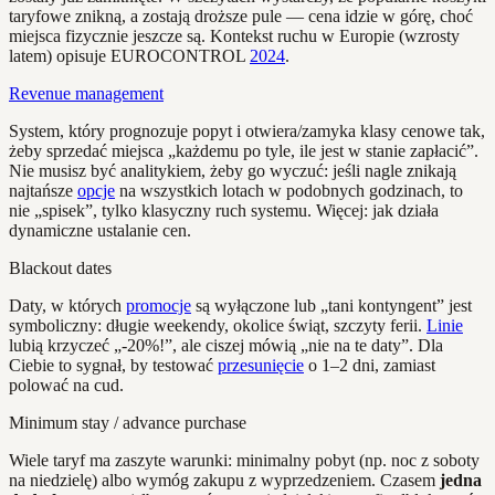
taryfowe znikną, a zostają droższe pule — cena idzie w górę, choć
miejsca fizycznie jeszcze są. Kontekst ruchu w Europie (wzrosty
latem) opisuje EUROCONTROL
2024
.
Revenue management
System, który prognozuje popyt i otwiera/zamyka klasy cenowe tak,
żeby sprzedać miejsca „każdemu po tyle, ile jest w stanie zapłacić”.
Nie musisz być analitykiem, żeby go wyczuć: jeśli nagle znikają
najtańsze
opcje
na wszystkich lotach w podobnych godzinach, to
nie „spisek”, tylko klasyczny ruch systemu. Więcej: jak działa
dynamiczne ustalanie cen.
Blackout dates
Daty, w których
promocje
są wyłączone lub „tani kontyngent” jest
symboliczny: długie weekendy, okolice świąt, szczyty ferii.
Linie
lubią krzyczeć „-20%!”, ale ciszej mówią „nie na te daty”. Dla
Ciebie to sygnał, by testować
przesunięcie
o 1–2 dni, zamiast
polować na cud.
Minimum stay / advance purchase
Wiele taryf ma zaszyte warunki: minimalny pobyt (np. noc z soboty
na niedzielę) albo wymóg zakupu z wyprzedzeniem. Czasem
jedna