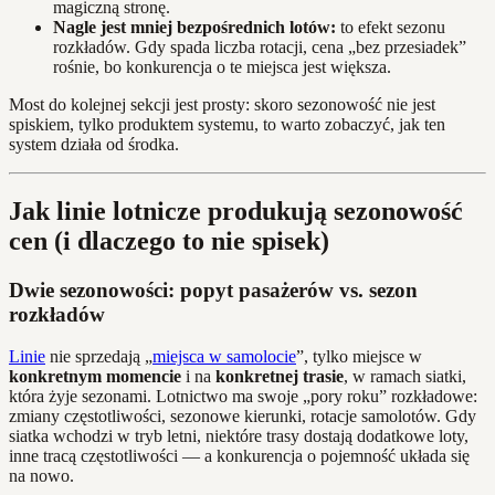
magiczną stronę.
Nagle jest mniej bezpośrednich lotów:
to efekt sezonu
rozkładów. Gdy spada liczba rotacji, cena „bez przesiadek”
rośnie, bo konkurencja o te miejsca jest większa.
Most do kolejnej sekcji jest prosty: skoro sezonowość nie jest
spiskiem, tylko produktem systemu, to warto zobaczyć, jak ten
system działa od środka.
Jak linie lotnicze produkują sezonowość
cen (i dlaczego to nie spisek)
Dwie sezonowości: popyt pasażerów vs. sezon
rozkładów
Linie
nie sprzedają „
miejsca w samolocie
”, tylko miejsce w
konkretnym momencie
i na
konkretnej trasie
, w ramach siatki,
która żyje sezonami. Lotnictwo ma swoje „pory roku” rozkładowe:
zmiany częstotliwości, sezonowe kierunki, rotacje samolotów. Gdy
siatka wchodzi w tryb letni, niektóre trasy dostają dodatkowe loty,
inne tracą częstotliwości — a konkurencja o pojemność układa się
na nowo.