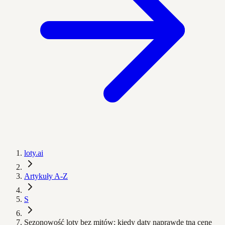
loty.ai
Artykuły A-Z
S
Sezonowość loty bez mitów: kiedy daty naprawdę tną cenę