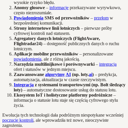
wysokie ryzyko błędu.
Anonsy głosowe
–
informacje
przekazywane wyrywkowo,
często niezrozumiałe.
Powiadomienia
SMS od przewoźników
–
przełom
w
bezpośredniej komunikacji.
Strony internetowe linii lotniczych
– pierwsze próby
cyfrowej kontroli nad statusem.
Agregatory danych lotniczych (FlightAware,
Flightradar24)
– dostępność publicznych danych o ruchu
lotniczym.
Aplikacje mobilne przewoźników
– personalizowane
powiadomienia
, ale z różną jakością.
Narzędzia multilinijkowe i porównywarki
–
integracja
ofert i statusów w jednym miejscu.
Zaawansowane
algorytmy
AI
(np. loty.
ai
)
– predykcja,
automatyzacja, aktualizacja w czasie rzeczywistym.
Integracja
z systemami transportowymi (np. Bolt śledzący
loty)
– automatyczne dostosowanie usług do statusu lotu.
Ekosystem IoT i holistyczne platformy podróżnicze
–
informacja o statusie lotu staje się częścią cyfrowego stylu
życia.
Ewolucja tych technologii dała podróżnym niespotykane wcześniej
poczucie kontroli
, ale wprowadziła też nowe, nieoczywiste
zagrożenia.