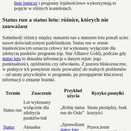
linie lotnicze
i programy lojalnościowe wykorzystują to
pojęcie w różnych kontekstach.
Status run a status lotu: różnice, których nie
zauważasz
Subtelność różnicy między statusem run a statusem lotu potrafi uciec
nawet doświadczonym podróżnikom. Status run w sensie
lojalnościowym oznacza celowy lot wykonany wyłącznie dla
zdobycia punktów programu (np. Star Alliance Gold), podczas gdy
status lotu
to aktualna informacja o danym rejsie: jego
punktualności, opóźnieniu czy odwołaniu. Z pozoru bliskoznaczne,
w praktyce ich pomylenie może prowadzić do realnych problemów
– od utraty przywilejów w programie, po przegapienie kluczowej
informacji o zmianie bramki.
Przykład
Termin
Znaczenie
Ryzyko pomyłki
użycia
Lot wykonany
wyłącznie dla
„Robię status
Strata pieniędzy, brak
Status run
zdobycia
run do Oslo”
korzyści
punktów/mil
„Sprawdzam
Status
Aktualna
Przeoczenie
status lotu