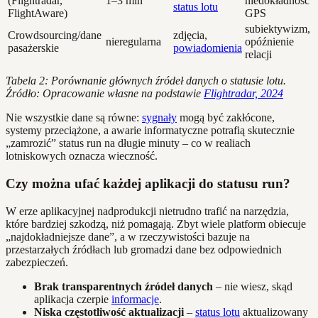
(Flightradar,
1–3 min
niedokładność
status lotu
FlightAware)
GPS
subiektywizm,
Crowdsourcing/dane
zdjęcia,
nieregularna
opóźnienie
pasażerskie
powiadomienia
relacji
Tabela 2: Porównanie głównych źródeł danych o statusie lotu.
Źródło: Opracowanie własne na podstawie
Flightradar, 2024
Nie wszystkie dane są równe:
sygnały
mogą być zakłócone,
systemy przeciążone, a awarie informatyczne potrafią skutecznie
„zamrozić” status run na długie minuty – co w realiach
lotniskowych oznacza wieczność.
Czy można ufać każdej aplikacji do statusu run?
W erze aplikacyjnej nadprodukcji nietrudno trafić na narzędzia,
które bardziej szkodzą, niż pomagają. Zbyt wiele platform obiecuje
„najdokładniejsze dane”, a w rzeczywistości bazuje na
przestarzałych źródłach lub gromadzi dane bez odpowiednich
zabezpieczeń.
Brak transparentnych źródeł danych
– nie wiesz, skąd
aplikacja czerpie
informacje
.
Niska częstotliwość aktualizacji
–
status lotu
aktualizowany