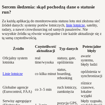
Sercem śledzenia: skąd pochodzą dane o statusie
run?
Za każdą aplikacją do monitorowania statusu lotu stoi złożona sieć
źródeł danych: systemy portów lotniczych,
linie lotnicze
, satelity,
radary, a nawet crowdsourcing od samych pasażerów. Nie
wszystkie źródła są równie wiarygodne i nie każde aktualizuje się z
tą samą częstotliwością.
Częstotliwość
Potencjalne
Źródło
Typ danych
aktualizacji
błędy
awarie
Oficjalny system
real
statusy, gate,
systemu,
lotniska
time/wysoka
opóźnienia
błędy ludzi
status,
opóźnienia w
Linie lotnicze
co kilka minut
boarding,
synchronizacji
rebooking
różnice
Globalne agencje
ruch lotniczy,
czasowe,
co 3–5 min
(Eurocontrol, FAA)
zamknięcia
lokalne
wyjątki
Serwisy agregujące
błędy sygnału,
pozycja GPS,