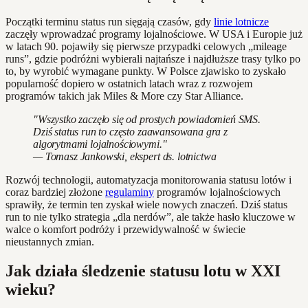
Początki terminu status run sięgają czasów, gdy
linie lotnicze
zaczęły wprowadzać programy lojalnościowe. W USA i Europie już
w latach 90. pojawiły się pierwsze przypadki celowych „mileage
runs”, gdzie podróżni wybierali najtańsze i najdłuższe trasy tylko po
to, by wyrobić wymagane punkty. W Polsce zjawisko to zyskało
popularność dopiero w ostatnich latach wraz z rozwojem
programów takich jak Miles & More czy Star Alliance.
"Wszystko zaczęło się od prostych powiadomień SMS.
Dziś status run to często zaawansowana gra z
algorytmami lojalnościowymi."
— Tomasz Jankowski, ekspert ds. lotnictwa
Rozwój technologii, automatyzacja monitorowania statusu lotów i
coraz bardziej złożone
regulaminy
programów lojalnościowych
sprawiły, że termin ten zyskał wiele nowych znaczeń. Dziś status
run to nie tylko strategia „dla nerdów”, ale także hasło kluczowe w
walce o komfort podróży i przewidywalność w świecie
nieustannych zmian.
Jak działa śledzenie statusu lotu w XXI
wieku?