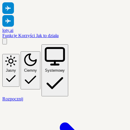
loty.ai
Funkcje
Korzyści
Jak to działa
Jasny
Ciemny
Systemowy
Rozpocznij