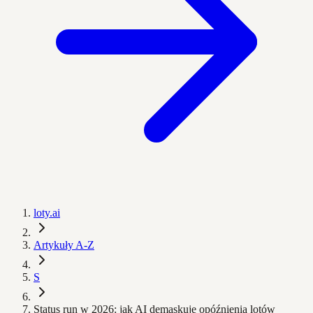
loty.ai
Artykuły A-Z
S
Status run w 2026: jak AI demaskuje opóźnienia lotów