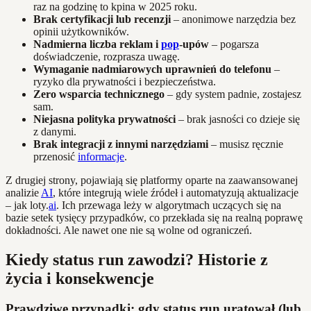
raz na godzinę to kpina w 2025 roku.
Brak certyfikacji lub recenzji
– anonimowe narzędzia bez
opinii użytkowników.
Nadmierna liczba reklam i
pop
-upów
– pogarsza
doświadczenie, rozprasza uwagę.
Wymaganie nadmiarowych uprawnień do telefonu
–
ryzyko dla prywatności i bezpieczeństwa.
Zero wsparcia technicznego
– gdy system padnie, zostajesz
sam.
Niejasna polityka prywatności
– brak jasności co dzieje się
z danymi.
Brak integracji z innymi narzędziami
– musisz ręcznie
przenosić
informacje
.
Z drugiej strony, pojawiają się platformy oparte na zaawansowanej
analizie
AI
, które integrują wiele źródeł i automatyzują aktualizacje
– jak loty.
ai
. Ich przewaga leży w algorytmach uczących się na
bazie setek tysięcy przypadków, co przekłada się na realną poprawę
dokładności. Ale nawet one nie są wolne od ograniczeń.
Kiedy status run zawodzi? Historie z
życia i konsekwencje
Prawdziwe przypadki: gdy status run uratował (lub