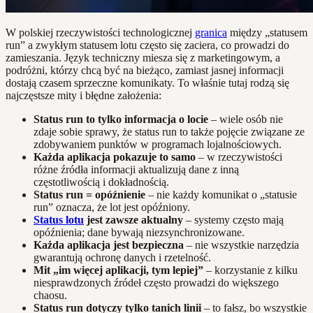
W polskiej rzeczywistości technologicznej
granica
między „statusem
run” a zwykłym statusem lotu często się zaciera, co prowadzi do
zamieszania. Język techniczny miesza się z marketingowym, a
podróżni, którzy chcą być na bieżąco, zamiast jasnej informacji
dostają czasem sprzeczne komunikaty. To właśnie tutaj rodzą się
najczęstsze mity i błędne założenia:
Status run to tylko informacja o locie
– wiele osób nie
zdaje sobie sprawy, że status run to także pojęcie związane ze
zdobywaniem punktów w programach lojalnościowych.
Każda aplikacja pokazuje to samo
– w rzeczywistości
różne źródła informacji aktualizują dane z inną
częstotliwością i dokładnością.
Status run = opóźnienie
– nie każdy komunikat o „statusie
run” oznacza, że lot jest opóźniony.
Status lotu
jest zawsze aktualny
– systemy często mają
opóźnienia; dane bywają niezsynchronizowane.
Każda aplikacja jest bezpieczna
– nie wszystkie narzędzia
gwarantują ochronę danych i rzetelność.
Mit „im więcej aplikacji, tym lepiej”
– korzystanie z kilku
niesprawdzonych źródeł często prowadzi do większego
chaosu.
Status run dotyczy tylko tanich linii
– to fałsz, bo wszystkie