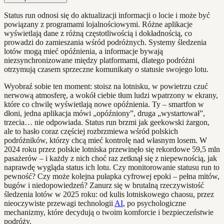
Status run odnosi się do aktualizacji informacji o locie i może być
powiązany z programami lojalnościowymi. Różne aplikacje
wyświetlają dane z różną częstotliwością i dokładnością, co
prowadzi do zamieszania wśród podróżnych. Systemy śledzenia
lotów mogą mieć opóźnienia, a informacje bywają
niezsynchronizowane między platformami, dlatego podróżni
otrzymują czasem sprzeczne komunikaty o statusie swojego lotu.
Wyobraź sobie ten moment: stoisz na lotnisku, w powietrzu czuć
nerwową atmosferę, a wokół ciebie tłum ludzi wpatrzony w ekrany,
które co chwilę wyświetlają nowe opóźnienia. Ty – smartfon w
dłoni, jedna aplikacja mówi „opóźniony”, druga „wystartował”,
trzecia… nie odpowiada. Status run brzmi jak geekowski żargon,
ale to hasło coraz częściej rozbrzmiewa wśród polskich
podróżników, którzy chcą mieć kontrolę nad własnym losem. W
2024 roku przez polskie lotniska przewinęło się rekordowe 59,5 mln
pasażerów – i każdy z nich choć raz zetknął się z niepewnością, jak
naprawdę wygląda status ich lotu. Czy monitorowanie statusu run to
pewność? Czy może kolejna pułapka cyfrowej epoki – pełna mitów,
bugów i niedopowiedzeń? Zanurz się w brutalną rzeczywistość
śledzenia lotów w 2025 roku: od kulis lotniskowego chaosu, przez
nieoczywiste przewagi technologii
AI
, po psychologiczne
mechanizmy, które decydują o twoim komforcie i bezpieczeństwie
podróży.