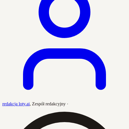
redakcja loty.ai
,
Zespół redakcyjny
·