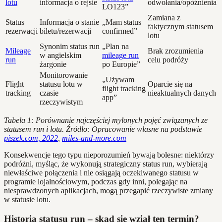
lotu
informacja o rejsie
odwołania/opóźnienia
LO123”
Zamiana z
Status
Informacja o stanie
„Mam status
faktycznym statusem
rezerwacji
biletu/rezerwacji
confirmed”
lotu
Synonim status run
„Plan na
Mileage
Brak zrozumienia
w angielskim
mileage run
run
celu podróży
żargonie
po Europie”
Monitorowanie
„Używam
Flight
statusu lotu w
Oparcie się na
flight tracking
tracking
czasie
nieaktualnych danych
app”
rzeczywistym
Tabela 1: Porównanie najczęściej mylonych pojęć związanych ze
statusem run i lotu. Źródło: Opracowanie własne na podstawie
piszek.com, 2022
,
miles-and-more.com
Konsekwencje tego typu nieporozumień bywają bolesne: niektórzy
podróżni, myśląc, że wykonują strategiczny status run, wybierają
niewłaściwe połączenia i nie osiągają oczekiwanego statusu w
programie lojalnościowym, podczas gdy inni, polegając na
niesprawdzonych aplikacjach, mogą przegapić rzeczywiste zmiany
w statusie lotu.
Historia statusu run – skąd się wziął ten termin?