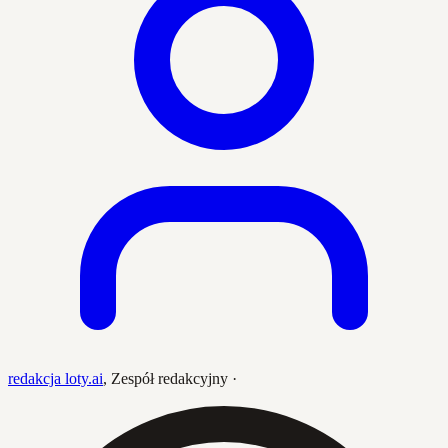
redakcja loty.ai
,
Zespół redakcyjny
·