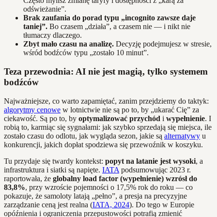
Często mylisz zmianę taryfy i dostępności z „karą za
odświeżanie”.
Brak zaufania do porad typu „incognito zawsze daje
taniej”.
Bo czasem „działa”, a czasem nie — i nikt nie
tłumaczy dlaczego.
Zbyt mało czasu na analizę.
Decyzję podejmujesz w stresie,
wśród bodźców typu „zostało 10 minut”.
Teza przewodnia: AI nie jest magią, tylko systemem
bodźców
Najważniejsze, co warto zapamiętać, zanim przejdziemy do taktyk:
algorytmy cenowe
w lotnictwie nie są po to, by „ukarać Cię” za
ciekawość. Są po to, by
optymalizować przychód
i
wypełnienie
. I
robią to, karmiąc się sygnałami: jak szybko sprzedają się miejsca, ile
zostało czasu do odlotu, jak wygląda sezon, jakie są
alternatywy
u
konkurencji, jakich dopłat spodziewa się przewoźnik w koszyku.
Tu przydaje się twardy kontekst:
popyt na latanie jest wysoki
, a
infrastruktura i siatki są napięte.
IATA
podsumowując 2023 r.
raportowała, że
globalny load factor (wypełnienie) wzrósł do
83,8%
, przy wzroście pojemności o 17,5% rok do roku — co
pokazuje, że samoloty latają „pełno”, a presja na precyzyjne
zarządzanie ceną jest realna (
IATA, 2024
). Do tego w Europie
opóźnienia i ograniczenia przepustowości potrafią zmienić