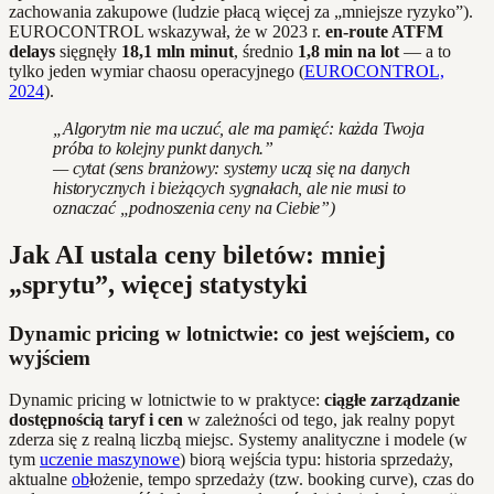
zachowania zakupowe (ludzie płacą więcej za „mniejsze ryzyko”).
EUROCONTROL wskazywał, że w 2023 r.
en-route ATFM
delays
sięgnęły
18,1 mln minut
, średnio
1,8 min na lot
— a to
tylko jeden wymiar chaosu operacyjnego (
EUROCONTROL,
2024
).
„Algorytm nie ma uczuć, ale ma pamięć: każda Twoja
próba to kolejny punkt danych.”
— cytat (sens branżowy: systemy uczą się na danych
historycznych i bieżących sygnałach, ale nie musi to
oznaczać „podnoszenia ceny na Ciebie”)
Jak AI ustala ceny biletów: mniej
„sprytu”, więcej statystyki
Dynamic pricing w lotnictwie: co jest wejściem, co
wyjściem
Dynamic pricing w lotnictwie to w praktyce:
ciągłe zarządzanie
dostępnością taryf i cen
w zależności od tego, jak realny popyt
zderza się z realną liczbą miejsc. Systemy analityczne i modele (w
tym
uczenie maszynowe
) biorą wejścia typu: historia sprzedaży,
aktualne
ob
łożenie, tempo sprzedaży (tzw. booking curve), czas do