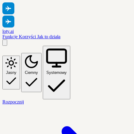
loty.ai
Funkcje
Korzyści
Jak to działa
Jasny
Ciemny
Systemowy
Rozpocznij