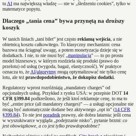
tu
AI
ma największą władzę — nie w „śledzeniu cookies”, tylko w
matematyce popytu.
Dlaczego „tania cena” bywa przynętą na droższy
koszyk
W tanich liniach „tani bilet” jest często
reklamą wejścia
, a nie
obietnicą kosztu całkowitego. To klasyczny mechanizm: cena
bazowa ma ściągnąć uwagę, a potem monetyzacja dzieje się w
dodatkach. I nie, to nie musi być „
manipulacja
” — to po prostu
model biznesowy, w którym rozdziela się produkt (prawo do
przelotu) od usług (wygoda, bagaż, elastyczność). W praktyce
oznacza to, że
AI
/
algorytmy
mogą optymalizować nie tylko cenę
lotu, ale też
prawdopodobieństwo, że dokupisz dodatki
.
Regulatorzy wprost rozróżniają „mandatory charges” od
opcjonalnych usług. Przykład z rynku USA: w przepisie DOT
14
CFR §399.84
podkreślono, że jeśli ktoś reklamuje cenę, to ma to
być „entire price (all mandatory charges)” — a usługi opcjonalne nie
mogą być automatycznie dodane bez aktywnego „opt in” (
14 CFR
§399.84
). To nie jest
poradnik
prawny, ale dobra latarnia: jeśli cena
w wyszukiwarce wygląda „podejrzanie nisko”, pytanie brzmi:
co
jest obowiązkowe, a co jest tylko prawdopodobne?