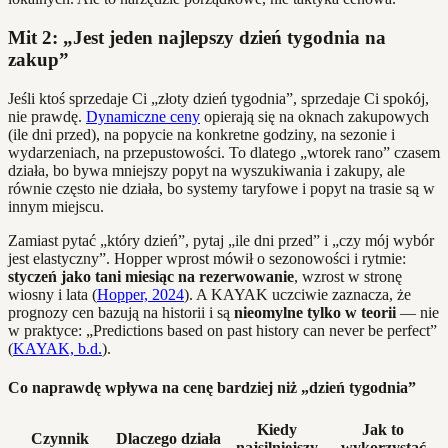
Mit 2: „Jest jeden najlepszy dzień tygodnia na
zakup”
Jeśli ktoś sprzedaje Ci „złoty dzień tygodnia”, sprzedaje Ci spokój,
nie prawdę.
Dynamiczne ceny
opierają się na oknach zakupowych
(ile dni przed), na popycie na konkretne godziny, na sezonie i
wydarzeniach, na przepustowości. To dlatego „wtorek rano” czasem
działa, bo bywa mniejszy popyt na wyszukiwania i zakupy, ale
równie często nie działa, bo systemy taryfowe i popyt na trasie są w
innym miejscu.
Zamiast pytać „który dzień”, pytaj „ile dni przed” i „czy mój wybór
jest elastyczny”. Hopper wprost mówił o sezonowości i rytmie:
styczeń jako tani miesiąc na rezerwowanie
, wzrost w stronę
wiosny i lata (
Hopper, 2024
). A KAYAK uczciwie zaznacza, że
prognozy cen bazują na historii i są
nieomylne tylko w teorii
— nie
w praktyce: „Predictions based on past history can never be perfect”
(
KAYAK, b.d.
).
Co naprawdę wpływa na cenę bardziej niż „dzień tygodnia”
Kiedy
Jak to
Czynnik
Dlaczego działa
najsilniejszy
wykorzystać