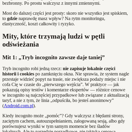
bezbronny. Po prostu walczysz z innymi zmiennymi.
Most do dalszej części jest prosty: skoro nie wszystko jest spiskiem,
to
gdzie
naprawdę masz wpływ? Na rytm monitoringu,
elastyczność, koszt całkowity i ryzyko.
Mity, które trzymają ludzi w pętli
odświeżania
Mit 1: „Tryb incognito zawsze daje taniej”
Tryb incognito robi jedną rzecz:
nie zapisuje lokalnie części
historii i cookies
po zamknięciu okna. Nie sprawia, że system nagle
przestaje widzieć popyt na trasie, nie zwiększa podaży miejsc i nie
cofa Cię w czasie do „pierwszego wejścia”. W praktyce — jak
pokazują opisy testów i komentarze ekspertów — różnice cenowe
w incognito są najczęściej przypadkowe lub związane z aktualizacją
taryf, a nie z tym, że linia „odpuściła, bo jesteś anonimowy”
(
Android.com.pl
).
Kiedy incognito może „pomóc”? Gdy walczysz z błędami strony,
zaciętym cachem, autouzupełnianiem, zalogowaną sesją, albo gdy
porównujesz wyniki w tym samym momencie bez śladów
lokalnych. Ale to narzędzie porządkowe, nie taktyka cenowa.