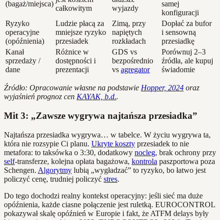
(bagaż/miejsca)
samej
całkowitym
wyjazdy
konfiguracji
Ryzyko
Ludzie płacą za
Zimą, przy
Dopłać za bufor
operacyjne
mniejsze ryzyko
napiętych
i sensowną
(opóźnienia)
przesiadek
rozkładach
przesiadkę
Kanał
Różnice w
GDS vs
Porównuj 2–3
sprzedaży /
dostępności i
bezpośrednio
źródła, ale kupuj
dane
prezentacji
vs
agregator
świadomie
Źródło: Opracowanie własne na podstawie
Hopper, 2024
oraz
wyjaśnień prognoz cen
KAYAK, b.d.
.
Mit 3: „Zawsze wygrywa najtańsza przesiadka”
Najtańsza przesiadka wygrywa… w tabelce. W życiu wygrywa ta,
która nie rozsypie Ci planu.
Ukryte koszty
przesiadek to nie
metafora: to taksówka o 3:30, dodatkowy
nocleg
, brak ochrony przy
self
-transferze, kolejna opłata bagażowa,
kontrola
paszportowa poza
Schengen.
Algorytmy
lubią „wygładzać” to ryzyko, bo łatwo jest
policzyć cenę, trudniej policzyć
stres
.
Do tego dochodzi realny kontekst operacyjny: jeśli sieć ma duże
opóźnienia, każde ciasne połączenie jest ruletką. EUROCONTROL
pokazywał skalę opóźnień w Europie i fakt, że ATFM delays były