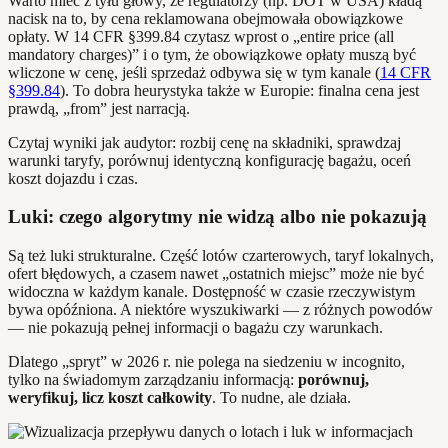
Warto mieć z tyłu głowy, że regulatorzy (np. DOT w USA) kładą
nacisk na to, by cena reklamowana obejmowała obowiązkowe
opłaty. W 14 CFR §399.84 czytasz wprost o „entire price (all
mandatory charges)” i o tym, że obowiązkowe opłaty muszą być
wliczone w cenę, jeśli sprzedaż odbywa się w tym kanale (
14 CFR
§399.84
). To dobra heurystyka także w Europie: finalna cena jest
prawdą, „from” jest narracją.
Czytaj wyniki jak audytor: rozbij cenę na składniki, sprawdzaj
warunki taryfy, porównuj identyczną konfigurację bagażu, oceń
koszt dojazdu i czas.
Luki: czego algorytmy nie widzą albo nie pokazują
Są też luki strukturalne. Część lotów czarterowych, taryf lokalnych,
ofert błędowych, a czasem nawet „ostatnich miejsc” może nie być
widoczna w każdym kanale. Dostępność w czasie rzeczywistym
bywa opóźniona. A niektóre wyszukiwarki — z różnych powodów
— nie pokazują pełnej informacji o bagażu czy warunkach.
Dlatego „spryt” w 2026 r. nie polega na siedzeniu w incognito,
tylko na świadomym zarządzaniu informacją:
porównuj,
weryfikuj, licz koszt całkowity
. To nudne, ale działa.