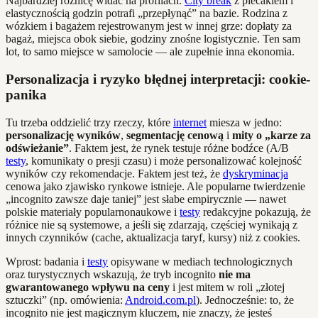
Najbardziej różnicę widać na profilach.
City break
z plecakiem i
elastycznością godzin potrafi „przepłynąć” na bazie. Rodzina z
wózkiem i bagażem rejestrowanym jest w innej grze: dopłaty za
bagaż, miejsca obok siebie, godziny znośne logistycznie. Ten sam
lot, to samo miejsce w samolocie — ale zupełnie inna ekonomia.
Personalizacja i ryzyko błędnej interpretacji: cookie-
panika
Tu trzeba oddzielić trzy rzeczy, które
internet
miesza w jedno:
personalizację wyników
,
segmentację cenową
i
mity o „karze za
odświeżanie”
. Faktem jest, że rynek testuje różne bodźce (A/B
testy
, komunikaty o presji czasu) i może personalizować kolejność
wyników czy rekomendacje. Faktem jest też, że
dyskryminacja
cenowa jako zjawisko rynkowe istnieje. Ale popularne twierdzenie
„incognito zawsze daje taniej” jest słabe empirycznie — nawet
polskie materiały popularnonaukowe i
testy
redakcyjne pokazują, że
różnice nie są systemowe, a jeśli się zdarzają, częściej wynikają z
innych czynników (cache, aktualizacja taryf, kursy) niż z cookies.
Wprost: badania i
testy
opisywane w mediach technologicznych
oraz turystycznych wskazują, że tryb incognito
nie ma
gwarantowanego wpływu na ceny
i jest mitem w roli „złotej
sztuczki” (np. omówienia:
Android.com.pl
). Jednocześnie: to, że
incognito nie jest magicznym kluczem, nie znaczy, że jesteś