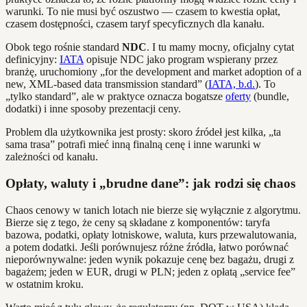
warunki. To nie musi być oszustwo — czasem to kwestia opłat,
czasem dostępności, czasem taryf specyficznych dla kanału.
Obok tego rośnie standard
NDC
. I tu mamy mocny, oficjalny cytat
definicyjny:
IATA
opisuje NDC jako program wspierany przez
branżę, uruchomiony „for the development and market adoption of a
new, XML-based data transmission standard” (
IATA, b.d.
). To
„tylko standard”, ale w praktyce oznacza bogatsze
oferty
(bundle,
dodatki) i inne sposoby prezentacji ceny.
Problem dla użytkownika jest prosty: skoro źródeł jest kilka, „ta
sama trasa” potrafi mieć inną finalną cenę i inne warunki w
zależności od kanału.
Opłaty, waluty i „brudne dane”: jak rodzi się chaos
Chaos cenowy w tanich lotach nie bierze się wyłącznie z algorytmu.
Bierze się z tego, że ceny są składane z komponentów: taryfa
bazowa, podatki, opłaty lotniskowe, waluta, kurs przewalutowania,
a potem dodatki. Jeśli porównujesz różne źródła, łatwo porównać
nieporównywalne: jeden wynik pokazuje cenę bez bagażu, drugi z
bagażem; jeden w EUR, drugi w PLN; jeden z opłatą „service fee”
w ostatnim kroku.