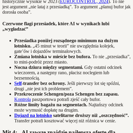
historycznie wysokie w 2023 (
EUROCONTROL, 2024
). To nie
jest argument „nie lataj z przesiadką”. To argument „planuj bufor jak
dorosła osoba”.
Czerwone flagi przesiadek, które AI w wynikach lubi
„wygładzać”
Przesiadka poniżej rozsądnego minimum na dużym
lotnisku.
„45 minut w teorii” nie uwzględnia kolejek,
gate’ów i dojazdów terminalowych.
Zmiana lotniska w mieście bez bufora.
To nie „przesiadka”,
to mini-podróż przez miasto.
Nocna dziura między segmentami.
Gdy ostatni odcinek
wieczorem, a następny rano, płacisz noclegiem lub
bezsennością.
Self
-transfer bez ochrony.
Jeśli pierwszy lot się spóźni,
drugi „nie jest ich problemem”.
Przekroczenie Schengen/poza Schengen bez zapasu.
Kontrola
paszportowa potrafi zjeść cały bufor.
Różne limity bagażu na segmentach.
Najtańszy odcinek
może wymusić dopłatę na drugim.
Dojazd na lotnisko
satelitarne droższy niż „oszczędność”.
Transfer potrafi kosztować więcej niż różnica w cenie.
Mit 4: „AI zawsze znajdzie najlepszą ofertę dla