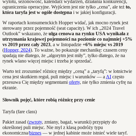
wylotu, sezonowość, kalendarz wydarzeń, działania konkurencji,
ograniczenia operacyjne. Wyjściem jest nie tylko „cena”, ale też
to,
która taryfa jest w ogóle dostępna
i w jakiej konfiguracji.
W raportach konsumenckich Hopper widać, jak mocno rynek jest
sterowany przez pojemność (seat capacity). W ich „2024 Travel
Outlook” wskazano, że
ulga cenowa na rynku USA wynikała z
utrzymania krajowej pojemności na poziomie co najmniej +5%
vs 2019 przez cały 2023
, a w listopadzie
+6% miejsc vs 2019
(
Hopper, 2024
). To ważne, bo pokazuje mechanikę: czasem ceny
spadają nie dlatego, że „algorytm jest miły”, tylko dlatego, że na
rynek wlano więcej miejsc i trzeba je sprzedać.
Warto też zrozumieć różnicę między „ceną” a „taryfą”: w lotnictwie
cena jest skutkiem reguł, puli miejsc i warunków — a
AI
często
przesuwa Cię między segmentami
oferty
, nie tylko zmienia cyfrę na
ekranie.
Słownik pojęć, które robią różnicę przy cenie
Taryfa (fare class)
Pakiet zasad (
zwroty
, zmiany, bagaż, warunki) przypięty do
określonej puli miejsc. Nie myl z klasą podróży typu
ekonomiczna/
biznes
— w jednej kabinie może istnieć wiele taryf.