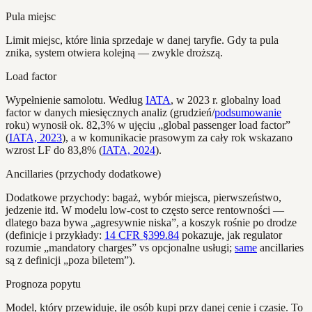
Pula miejsc
Limit miejsc, które linia sprzedaje w danej taryfie. Gdy ta pula
znika, system otwiera kolejną — zwykle droższą.
Load factor
Wypełnienie samolotu. Według
IATA
, w 2023 r. globalny load
factor w danych miesięcznych analiz (grudzień/
podsumowanie
roku) wynosił ok. 82,3% w ujęciu „global passenger load factor”
(
IATA, 2023
), a w komunikacie prasowym za cały rok wskazano
wzrost LF do 83,8% (
IATA, 2024
).
Ancillaries (przychody dodatkowe)
Dodatkowe przychody: bagaż, wybór miejsca, pierwszeństwo,
jedzenie itd. W modelu low-cost to często serce rentowności —
dlatego baza bywa „agresywnie niska”, a koszyk rośnie po drodze
(definicje i przykłady:
14 CFR §399.84
pokazuje, jak regulator
rozumie „mandatory charges” vs opcjonalne usługi;
same
ancillaries
są z definicji „poza biletem”).
Prognoza popytu
Model, który przewiduje, ile osób kupi przy danej cenie i czasie. To