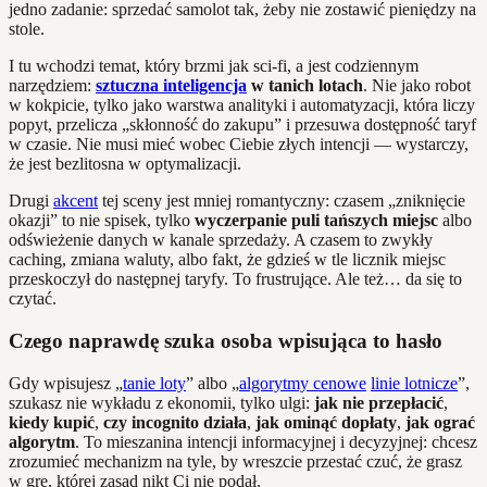
jedno zadanie: sprzedać samolot tak, żeby nie zostawić pieniędzy na
stole.
I tu wchodzi temat, który brzmi jak sci-fi, a jest codziennym
narzędziem:
sztuczna inteligencja
w tanich lotach
. Nie jako robot
w kokpicie, tylko jako warstwa analityki i automatyzacji, która liczy
popyt, przelicza „skłonność do zakupu” i przesuwa dostępność taryf
w czasie. Nie musi mieć wobec Ciebie złych intencji — wystarczy,
że jest bezlitosna w optymalizacji.
Drugi
akcent
tej sceny jest mniej romantyczny: czasem „zniknięcie
okazji” to nie spisek, tylko
wyczerpanie puli tańszych miejsc
albo
odświeżenie danych w kanale sprzedaży. A czasem to zwykły
caching, zmiana waluty, albo fakt, że gdzieś w tle licznik miejsc
przeskoczył do następnej taryfy. To frustrujące. Ale też… da się to
czytać.
Czego naprawdę szuka osoba wpisująca to hasło
Gdy wpisujesz „
tanie loty
” albo „
algorytmy cenowe
linie lotnicze
”,
szukasz nie wykładu z ekonomii, tylko ulgi:
jak nie przepłacić
,
kiedy kupić
,
czy incognito działa
,
jak ominąć dopłaty
,
jak ograć
algorytm
. To mieszanina intencji informacyjnej i decyzyjnej: chcesz
zrozumieć mechanizm na tyle, by wreszcie przestać czuć, że grasz
w grę, której zasad nikt Ci nie podał.