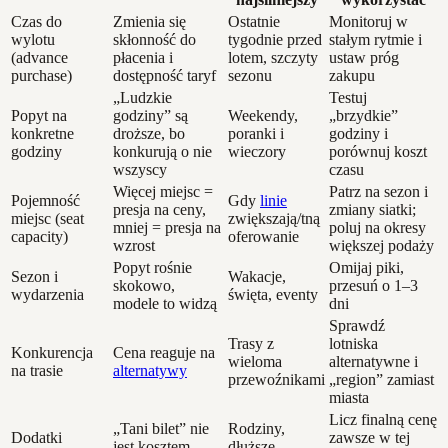
Czas do
Zmienia się
Ostatnie
Monitoruj w
wylotu
skłonność do
tygodnie przed
stałym rytmie i
(advance
płacenia i
lotem, szczyty
ustaw próg
purchase)
dostępność taryf
sezonu
zakupu
„Ludzkie
Testuj
Popyt na
godziny” są
Weekendy,
„brzydkie”
konkretne
droższe, bo
poranki i
godziny i
godziny
konkurują o nie
wieczory
porównuj koszt
wszyscy
czasu
Więcej miejsc =
Patrz na sezon i
Pojemność
Gdy
linie
presja na ceny,
zmiany siatki;
miejsc (seat
zwiększają/tną
mniej = presja na
poluj na okresy
capacity)
oferowanie
wzrost
większej podaży
Popyt rośnie
Omijaj piki,
Sezon i
Wakacje,
skokowo,
przesuń o 1–3
wydarzenia
święta, eventy
modele to widzą
dni
Sprawdź
Trasy z
lotniska
Konkurencja
Cena reaguje na
wieloma
alternatywne i
na trasie
alternatywy
przewoźnikami
„region” zamiast
miasta
Licz finalną cenę
„Tani bilet” nie
Rodziny,
Dodatki
zawsze w tej
jest kosztem
dłuższe