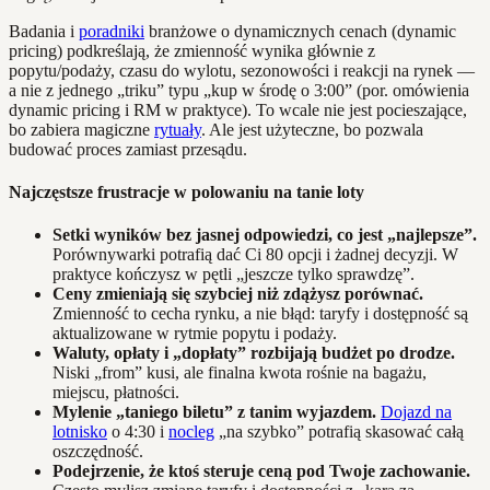
Badania i
poradniki
branżowe o dynamicznych cenach (dynamic
pricing) podkreślają, że zmienność wynika głównie z
popytu/podaży, czasu do wylotu, sezonowości i reakcji na rynek —
a nie z jednego „triku” typu „kup w środę o 3:00” (por. omówienia
dynamic pricing i RM w praktyce). To wcale nie jest pocieszające,
bo zabiera magiczne
rytuały
. Ale jest użyteczne, bo pozwala
budować proces zamiast przesądu.
Najczęstsze frustracje w polowaniu na tanie loty
Setki wyników bez jasnej odpowiedzi, co jest „najlepsze”.
Porównywarki potrafią dać Ci 80 opcji i żadnej decyzji. W
praktyce kończysz w pętli „jeszcze tylko sprawdzę”.
Ceny zmieniają się szybciej niż zdążysz porównać.
Zmienność to cecha rynku, a nie błąd: taryfy i dostępność są
aktualizowane w rytmie popytu i podaży.
Waluty, opłaty i „dopłaty” rozbijają budżet po drodze.
Niski „from” kusi, ale finalna kwota rośnie na bagażu,
miejscu, płatności.
Mylenie „taniego biletu” z tanim wyjazdem.
Dojazd na
lotnisko
o 4:30 i
nocleg
„na szybko” potrafią skasować całą
oszczędność.
Podejrzenie, że ktoś steruje ceną pod Twoje zachowanie.