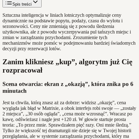
Spis treści
Sztuczna inteligencja w liniach lotniczych optymalizuje ceny
dynamicznie na podstawie popytu, podaży, czasu do wylotu i
sezonowości. Ceny nie zmieniają się z powodu śledzenia
użytkownika, ale z powodu wyczerpywania pul tańszych miejsc i
zmian w zarządzaniu przychodami. Zrozumienie tych
mechanizmów może pomóc w podejmowaniu bardziej świadomych
decyzji przy rezerwacji lotów.
Zanim klikniesz „kup”, algorytm już Cię
rozpracował
Scena otwarcia: ekran z „okazją”, która znika po 6
minutach
Jest ta chwila, którą znasz aż za dobrze: widzisz „okazję”, cena
wygląda jak błąd w Matrixie, a obok interfejs robi swoje — „zostały
2 miejsca”, „30 osób ogląda”, „cena może wzrosnąć”. Wracasz po
kawę, odświeżasz i nagle jest +120 zł. W głowie startuje prosta
teoria: „To przez mnie. Sprawdzałem pięć razy. Oni mnie śledzą.”
Tylko że większość tej dramaturgii nie dzieje się w Twojej historii
przeglądania, ale w systemie zarządzania przychodami, który ma