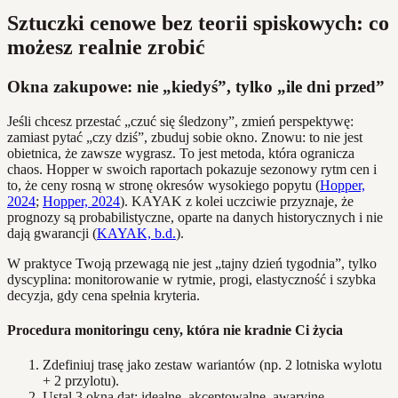
Sztuczki cenowe bez teorii spiskowych: co
możesz realnie zrobić
Okna zakupowe: nie „kiedyś”, tylko „ile dni przed”
Jeśli chcesz przestać „czuć się śledzony”, zmień perspektywę:
zamiast pytać „czy dziś”, zbuduj sobie okno. Znowu: to nie jest
obietnica, że zawsze wygrasz. To jest metoda, która ogranicza
chaos. Hopper w swoich raportach pokazuje sezonowy rytm cen i
to, że ceny rosną w stronę okresów wysokiego popytu (
Hopper,
2024
;
Hopper, 2024
). KAYAK z kolei uczciwie przyznaje, że
prognozy są probabilistyczne, oparte na danych historycznych i nie
dają gwarancji (
KAYAK, b.d.
).
W praktyce Twoją przewagą nie jest „tajny dzień tygodnia”, tylko
dyscyplina: monitorowanie w rytmie, progi, elastyczność i szybka
decyzja, gdy cena spełnia kryteria.
Procedura monitoringu ceny, która nie kradnie Ci życia
Zdefiniuj trasę jako zestaw wariantów (np. 2 lotniska wylotu
+ 2 przylotu).
Ustal 3 okna dat: idealne, akceptowalne, awaryjne.