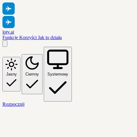
loty.ai
Funkcje
Korzyści
Jak to działa
Jasny
Ciemny
Systemowy
Rozpocznij