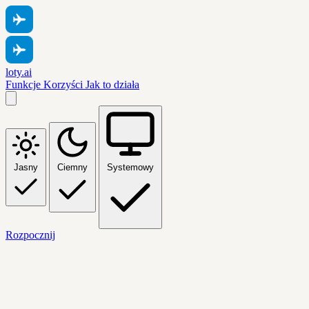
loty.ai
Funkcje
Korzyści
Jak to działa
Jasny
Ciemny
Systemowy
Rozpocznij