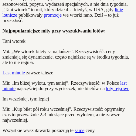
sezonowości, popytu, wydarzeń specjalnych, a nie dnia tygodnia.
„Tani wtorek” to mit, który działał… kiedyś, w USA, gdy
linie
lotnicze
publikowały
promocje
we wtorki rano. Dziś – to już
przeszłość.
Najpopularniejsze mity przy wyszukiwaniu lotów:
Tani wtorek
Mit: „We wtorek bilety są najtańsze”. Rzeczywistość: ceny
zmieniają się dynamicznie, często najniższe są w środku tygodnia,
ale to nie reguła.
Last minute
zawsze tańsze
Mit: „Im bliżej wylotu, tym taniej”. Rzeczywistość: w Polsce
last
minute
najczęściej dotyczy wycieczek, nie biletów na
loty rejsowe
.
Im wcześniej, tym lepiej
Mit: „Kup bilet pół roku wcześniej”. Rzeczywistość: optymalny
czas to przeważnie 2-3 miesiące przed wylotem, a nie zawsze
najwcześniej.
Wszystkie wyszukiwarki pokazują te
same
ceny