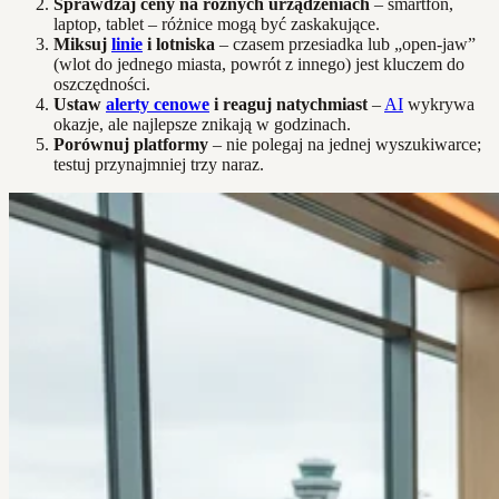
Sprawdzaj ceny na różnych urządzeniach
– smartfon,
laptop, tablet – różnice mogą być zaskakujące.
Miksuj
linie
i lotniska
– czasem przesiadka lub „open-jaw”
(wlot do jednego miasta, powrót z innego) jest kluczem do
oszczędności.
Ustaw
alerty cenowe
i reaguj natychmiast
–
AI
wykrywa
okazje, ale najlepsze znikają w godzinach.
Porównuj platformy
– nie polegaj na jednej wyszukiwarce;
testuj przynajmniej trzy naraz.