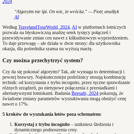
2024
"Algorytm nie śpi. On wie, że wrócisz." — Piotr, analityk
AI
Według
TravelandTourWorld, 2024
,
AI
w platformach lotniczych
pozwala na błyskawiczną analizę setek tysięcy połączeń i
przewidywanie zmian cen nawet z kilkudniowym wyprzedzeniem.
To daje przewagę – ale działa w dwie strony: dla użytkownika
okazja, dla pośrednika szansa na wyższą marżę.
Czy można przechytrzyć system?
Czy da się pokonać algorytm? Tak, ale wymaga to determinacji i
pewnej brawury. Najskuteczniejsi podróżnicy stosują kombinację
technik: od korzystania z trybu incognito, przez ręczne sprawdzanie
różnych urządzeń, po nietypowe połączenia z przesiadkami i
alternatywnymi lotniskami. Badania
Beesafe, 2024
pokazują, że
świadome zmiany parametrów wyszukiwania mogą obniżyć cenę
nawet o 17%.
5 kroków do wyszukania lotów poza schematem:
Korzystaj z trybu incognito
– unikniesz śledzenia i
dynamicznego podnoszenia ceny.