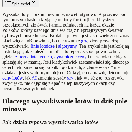
Spis treści
Wyszukaj loty – brzmi niewinnie, nawet rutynowo. A przecież pod
tym prostym hasłem kryją się miliony frustracji, setki tysięcy
przepłaconych złotówek i armia polujących na każdą okazję
Polaków, którzy każdego dnia walczą z nieprzejrzystym światem
cyfrowych pośredników. Brutalna prawda jest taka: większość z nas
płaci więcej, niż powinna, bo nie rozumie
gry
, którą prowadzą
wyszukiwarki,
linie lotnicze
i
algorytmy
. Ten artykuł nie jest kolejną
instrukcją „jak znaleźć tani lot” – to reportaż spod powierzchni,
gdzie
sztuczna inteligencja
,
dynamiczne ceny
i nasze własne błędy
splatają się w matnię. Jeśli kiedykolwiek zastanawiałeś się, dlaczego
cena biletu zmienia się po kilku godzinach, a „tanie wtorki” nie
działają, jesteś w dobrym miejscu. Odkryj, co naprawdę determinuje
ceny lotów
, jak
AI
zmienia zasady
gry
i jak wyjść z tej rozgrywki
zwycięsko, nie dając się złapać na lep fałszywych okazji czy
personalizowanych pułapek.
Dlaczego wyszukiwanie lotów to dziś pole
minowe
Jak działa typowa wyszukiwarka lotów