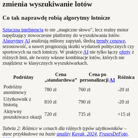
zmienia wyszukiwanie lotów
Co tak naprawdę robią algorytmy lotnicze
Sztuczna inteligencja
to nie „magiczne słowo”, lecz realny motor
napędzający nowoczesne platformy do wyszukiwania lotów.
Algorytmy
AI
analizują miliony zapytań, śledzą
trendy cenowe
,
sezonowość, a nawet prognozują skutki wydarzeń politycznych czy
sportowych na ruch lotniczy. W praktyce
AI
nie tylko łączy
oferty
z
różnych linii, ale tworzy własne kombinacje lotów, których nie
znajdziesz w klasycznych wyszukiwarkach.
Cena
Cena po
Podróżny
Różnica
„standardowa”
personalizacji
AI
Podróżny
780 zł
760 zł
-20 zł
anonimowy
Użytkownik z
810 zł
790 zł
-20 zł
historią
Aktywny
720 zł
735 zł
+15 zł
poszukiwacz okazji
Tabela 2: Różnice w cenach dla różnych typów użytkowników –
dane przykładowe na bazie
analizy
Kayak, 2024
,
FrasesDeFoto,