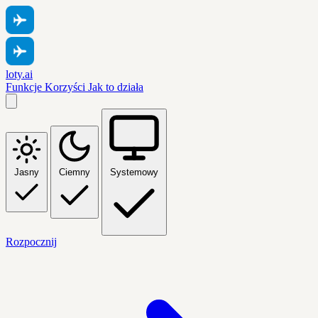
loty.ai
Funkcje
Korzyści
Jak to działa
Jasny
Ciemny
Systemowy
Rozpocznij