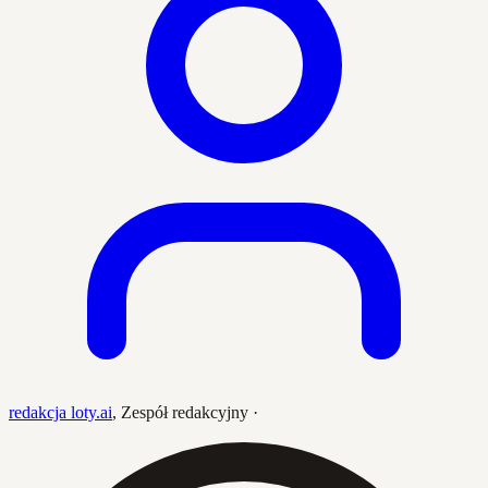
redakcja loty.ai
,
Zespół redakcyjny
·