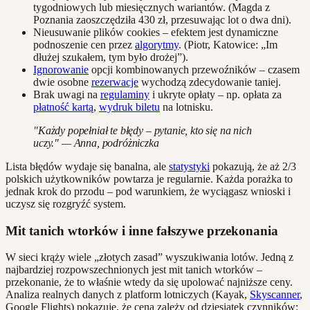
tygodniowych lub miesięcznych wariantów. (Magda z
Poznania zaoszczędziła 430 zł, przesuwając lot o dwa dni).
Nieusuwanie plików cookies – efektem jest dynamiczne
podnoszenie cen przez
algorytmy
. (Piotr, Katowice: „Im
dłużej szukałem, tym było drożej”).
Ignorowanie
opcji kombinowanych przewoźników – czasem
dwie osobne
rezerwacje
wychodzą zdecydowanie taniej.
Brak uwagi na
regulaminy
i ukryte opłaty – np. opłata za
płatność kartą
,
wydruk biletu
na lotnisku.
"Każdy popełniał te błędy – pytanie, kto się na nich
uczy." — Anna, podróżniczka
Lista błędów wydaje się banalna, ale
statystyki
pokazują, że aż 2/3
polskich użytkowników powtarza je regularnie. Każda porażka to
jednak krok do przodu – pod warunkiem, że wyciągasz wnioski i
uczysz się rozgryźć system.
Mit tanich wtorków i inne fałszywe przekonania
W sieci krąży wiele „złotych zasad” wyszukiwania lotów. Jedną z
najbardziej rozpowszechnionych jest mit tanich wtorków –
przekonanie, że to właśnie wtedy da się upolować najniższe ceny.
Analiza realnych danych z platform lotniczych (Kayak,
Skyscanner
,
Google Flights) pokazuje, że cena zależy od dziesiątek czynników: