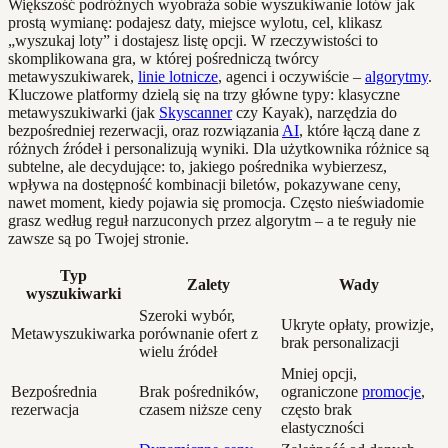
Większość podróżnych wyobraża sobie wyszukiwanie lotów jak
prostą wymianę: podajesz daty, miejsce wylotu, cel, klikasz
„wyszukaj loty” i dostajesz listę opcji. W rzeczywistości to
skomplikowana gra, w której pośredniczą twórcy
metawyszukiwarek,
linie lotnicze
, agenci i oczywiście –
algorytmy
.
Kluczowe platformy dzielą się na trzy główne typy: klasyczne
metawyszukiwarki (jak
Skyscanner
czy Kayak), narzędzia do
bezpośredniej rezerwacji, oraz rozwiązania
AI
, które łączą dane z
różnych źródeł i personalizują wyniki. Dla użytkownika różnice są
subtelne, ale decydujące: to, jakiego pośrednika wybierzesz,
wpływa na dostępność kombinacji biletów, pokazywane ceny,
nawet moment, kiedy pojawia się promocja. Często nieświadomie
grasz według reguł narzuconych przez algorytm – a te reguły nie
zawsze są po Twojej stronie.
Typ
Zalety
Wady
wyszukiwarki
Szeroki wybór,
Ukryte opłaty, prowizje,
Metawyszukiwarka
porównanie ofert z
brak personalizacji
wielu źródeł
Mniej opcji,
Bezpośrednia
Brak pośredników,
ograniczone
promocje
,
rezerwacja
czasem niższe ceny
często brak
elastyczności