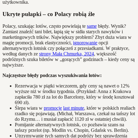
użytkownika.
Ukryte pułapki – co Polacy robią źle
Polacy, szukając lotów, często powielają te
same
błędy. Wynik?
Zamiast znaleźć tani bilet, łapią się w sidła starych nawyków i
marketingowych trików. Największy problem? Zbyt duża wiara w
magię promocji, brak elastyczności,
ignorowanie
opcji
alternatywnych lotnisk czy połączeń z przesiadkami. W praktyce,
według danych ze
strony Mała Chmurka, 2024
, większość
podróżnych szuka biletów w „gorących” godzinach – kiedy ceny są
najwyższe.
Najczęstsze błędy podczas wyszukiwania lotów:
Rezerwacja w piątki wieczorem, gdy ceny są nawet o 12%
wyższe niż w środku tygodnia. (Przykład: Anna z Krakowa
zapłaciła 780 zł za lot do Barcelony, który w środę kosztował
690 zł).
Ślepa wiara w
promocje
last minute
, które w polskich realiach
rzadko się pojawiają. (Michał, Warszawa, czekał na tańszy lot
do Rzymu… i musiał zapłacić 1120 zł w ostatniej chwili).
Pomijanie alternatywnych lotnisk, co pozbawia szans na
tańszy przelot (np. Modlin vs. Chopin, Gdańsk vs. Berlin).
Utrzymywanie tych samych dat podróży bez sprawdzenia