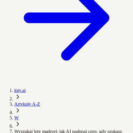
loty.ai
Artykuły A-Z
W
Wyszukaj loty mądrzej: jak AI podnosi ceny, gdy szukasz