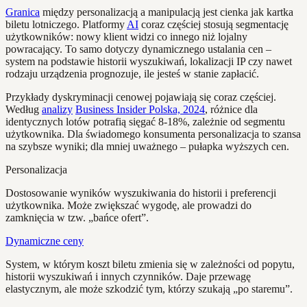
Granica
między personalizacją a manipulacją jest cienka jak kartka
biletu lotniczego. Platformy
AI
coraz częściej stosują segmentację
użytkowników: nowy klient widzi co innego niż lojalny
powracający. To samo dotyczy dynamicznego ustalania cen –
system na podstawie historii wyszukiwań, lokalizacji IP czy nawet
rodzaju urządzenia prognozuje, ile jesteś w stanie zapłacić.
Przykłady dyskryminacji cenowej pojawiają się coraz częściej.
Według
analizy
Business Insider Polska, 2024
, różnice dla
identycznych lotów potrafią sięgać 8-18%, zależnie od segmentu
użytkownika. Dla świadomego konsumenta personalizacja to szansa
na szybsze wyniki; dla mniej uważnego – pułapka wyższych cen.
Personalizacja
Dostosowanie wyników wyszukiwania do historii i preferencji
użytkownika. Może zwiększać wygodę, ale prowadzi do
zamknięcia w tzw. „bańce ofert”.
Dynamiczne ceny
System, w którym koszt biletu zmienia się w zależności od popytu,
historii wyszukiwań i innych czynników. Daje przewagę
elastycznym, ale może szkodzić tym, którzy szukają „po staremu”.