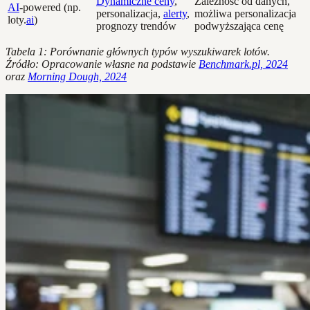
Dynamiczne ceny
,
Zależność od danych,
AI
-powered (np.
personalizacja,
alerty
,
możliwa personalizacja
loty.
ai
)
prognozy trendów
podwyższająca cenę
Tabela 1: Porównanie głównych typów wyszukiwarek lotów.
Źródło: Opracowanie własne na podstawie
Benchmark.pl, 2024
oraz
Morning Dough, 2024