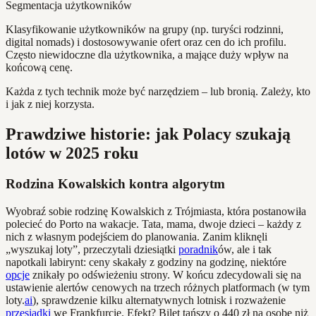
Segmentacja użytkowników
Klasyfikowanie użytkowników na grupy (np. turyści rodzinni,
digital nomads) i dostosowywanie ofert oraz cen do ich profilu.
Często niewidoczne dla użytkownika, a mające duży wpływ na
końcową cenę.
Każda z tych technik może być narzędziem – lub bronią. Zależy, kto
i jak z niej korzysta.
Prawdziwe historie: jak Polacy szukają
lotów w 2025 roku
Rodzina Kowalskich kontra algorytm
Wyobraź sobie rodzinę Kowalskich z Trójmiasta, która postanowiła
polecieć do Porto na wakacje. Tata, mama, dwoje dzieci – każdy z
nich z własnym podejściem do planowania. Zanim kliknęli
„wyszukaj loty”, przeczytali dziesiątki
poradnik
ów, ale i tak
napotkali labirynt: ceny skakały z godziny na godzinę, niektóre
opcje
znikały po odświeżeniu strony. W końcu zdecydowali się na
ustawienie alertów cenowych na trzech różnych platformach (w tym
loty.
ai
), sprawdzenie kilku alternatywnych lotnisk i rozważenie
przesiadki
we Frankfurcie. Efekt? Bilet tańszy o 440 zł na osobę niż