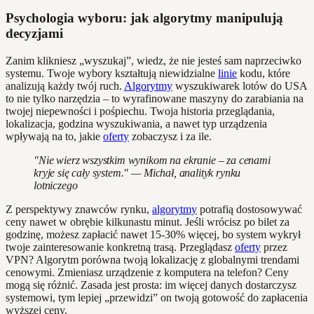
Psychologia wyboru: jak algorytmy manipulują
decyzjami
Zanim klikniesz „wyszukaj”, wiedz, że nie jesteś sam naprzeciwko
systemu. Twoje wybory kształtują niewidzialne
linie
kodu, które
analizują każdy twój ruch.
Algorytmy
wyszukiwarek lotów do USA
to nie tylko narzędzia – to wyrafinowane maszyny do zarabiania na
twojej niepewności i pośpiechu. Twoja historia przeglądania,
lokalizacja, godzina wyszukiwania, a nawet typ urządzenia
wpływają na to, jakie
oferty
zobaczysz i za ile.
"Nie wierz wszystkim wynikom na ekranie – za cenami
kryje się cały system." — Michał, analityk rynku
lotniczego
Z perspektywy znawców rynku,
algorytmy
potrafią dostosowywać
ceny nawet w obrębie kilkunastu minut. Jeśli wrócisz po bilet za
godzinę, możesz zapłacić nawet 15-30% więcej, bo system wykrył
twoje zainteresowanie konkretną trasą. Przeglądasz
oferty
przez
VPN? Algorytm porówna twoją lokalizację z globalnymi trendami
cenowymi. Zmieniasz urządzenie z komputera na telefon? Ceny
mogą się różnić. Zasada jest prosta: im więcej danych dostarczysz
systemowi, tym lepiej „przewidzi” on twoją gotowość do zapłacenia
wyższej ceny.