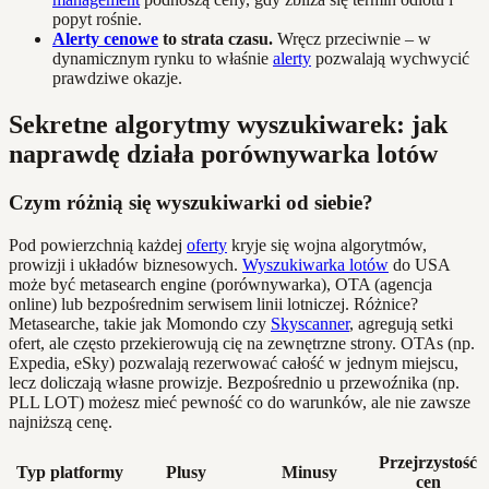
popyt rośnie.
Alerty cenowe
to strata czasu.
Wręcz przeciwnie – w
dynamicznym rynku to właśnie
alerty
pozwalają wychwycić
prawdziwe okazje.
Sekretne algorytmy wyszukiwarek: jak
naprawdę działa porównywarka lotów
Czym różnią się wyszukiwarki od siebie?
Pod powierzchnią każdej
oferty
kryje się wojna algorytmów,
prowizji i układów biznesowych.
Wyszukiwarka lotów
do USA
może być metasearch engine (porównywarka), OTA (agencja
online) lub bezpośrednim serwisem linii lotniczej. Różnice?
Metasearche, takie jak Momondo czy
Skyscanner
, agregują setki
ofert, ale często przekierowują cię na zewnętrzne strony. OTAs (np.
Expedia, eSky) pozwalają rezerwować całość w jednym miejscu,
lecz doliczają własne prowizje. Bezpośrednio u przewoźnika (np.
PLL LOT) możesz mieć pewność co do warunków, ale nie zawsze
najniższą cenę.
Przejrzystość
Typ platformy
Plusy
Minusy
cen