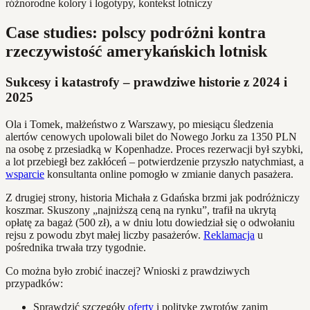
Case studies: polscy podróżni kontra
rzeczywistość amerykańskich lotnisk
Sukcesy i katastrofy – prawdziwe historie z 2024 i
2025
Ola i Tomek, małżeństwo z Warszawy, po miesiącu śledzenia
alertów cenowych upolowali bilet do Nowego Jorku za 1350 PLN
na osobę z przesiadką w Kopenhadze. Proces rezerwacji był szybki,
a lot przebiegł bez zakłóceń – potwierdzenie przyszło natychmiast, a
wsparcie
konsultanta online pomogło w zmianie danych pasażera.
Z drugiej strony, historia Michała z Gdańska brzmi jak podróżniczy
koszmar. Skuszony „najniższą ceną na rynku”, trafił na ukrytą
opłatę za bagaż (500 zł), a w dniu lotu dowiedział się o odwołaniu
rejsu z powodu zbyt małej liczby pasażerów.
Reklamacja
u
pośrednika trwała trzy tygodnie.
Co można było zrobić inaczej? Wnioski z prawdziwych
przypadków:
Sprawdzić szczegóły
oferty
i politykę zwrotów zanim