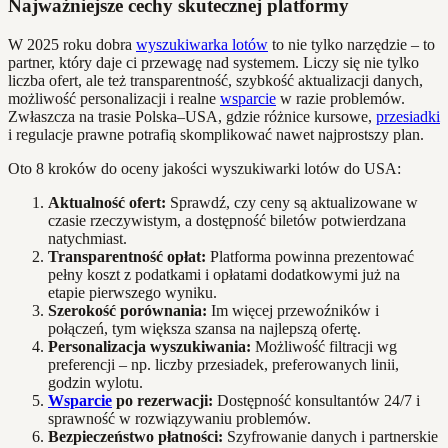
Najważniejsze cechy skutecznej platformy
W 2025 roku dobra
wyszukiwarka lotów
to nie tylko narzędzie – to
partner, który daje ci przewagę nad systemem. Liczy się nie tylko
liczba ofert, ale też transparentność, szybkość aktualizacji danych,
możliwość personalizacji i realne
wsparcie
w razie problemów.
Zwłaszcza na trasie Polska–USA, gdzie różnice kursowe,
przesiadki
i regulacje prawne potrafią skomplikować nawet najprostszy plan.
Oto 8 kroków do oceny jakości wyszukiwarki lotów do USA:
Aktualność ofert:
Sprawdź, czy ceny są aktualizowane w
czasie rzeczywistym, a dostępność biletów potwierdzana
natychmiast.
Transparentność opłat:
Platforma powinna prezentować
pełny koszt z podatkami i opłatami dodatkowymi już na
etapie pierwszego wyniku.
Szerokość porównania:
Im więcej przewoźników i
połączeń, tym większa szansa na najlepszą ofertę.
Personalizacja wyszukiwania:
Możliwość filtracji wg
preferencji – np. liczby przesiadek, preferowanych linii,
godzin wylotu.
Wsparcie
po rezerwacji:
Dostępność konsultantów 24/7 i
sprawność w rozwiązywaniu problemów.
Bezpieczeństwo płatności:
Szyfrowanie danych i partnerskie