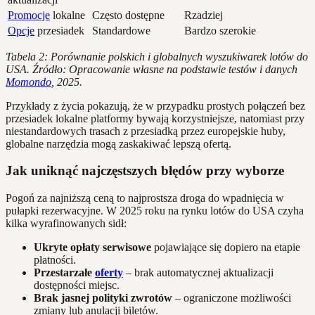
Promocje
lokalne
Często dostępne
Rzadziej
Opcje
przesiadek
Standardowe
Bardzo szerokie
Tabela 2: Porównanie polskich i globalnych wyszukiwarek lotów do
USA. Źródło: Opracowanie własne na podstawie testów i danych
Momondo
, 2025.
Przykłady z życia pokazują, że w przypadku prostych połączeń bez
przesiadek lokalne platformy bywają korzystniejsze, natomiast przy
niestandardowych trasach z przesiadką przez europejskie huby,
globalne narzędzia mogą zaskakiwać lepszą ofertą.
Jak uniknąć najczęstszych błędów przy wyborze
Pogoń za najniższą ceną to najprostsza droga do wpadnięcia w
pułapki rezerwacyjne. W 2025 roku na rynku lotów do USA czyha
kilka wyrafinowanych sidł:
Ukryte opłaty serwisowe
pojawiające się dopiero na etapie
płatności.
Przestarzałe
oferty
– brak automatycznej aktualizacji
dostępności miejsc.
Brak jasnej polityki zwrotów
– ograniczone możliwości
zmiany lub anulacji biletów.