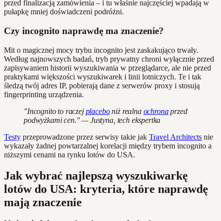
przed finalizacją zamówienia – i tu właśnie najczęściej wpadają w
pułapkę mniej doświadczeni podróżni.
Czy incognito naprawdę ma znaczenie?
Mit o magicznej mocy trybu incognito jest zaskakująco trwały.
Według najnowszych badań, tryb prywatny chroni wyłącznie przed
zapisywaniem historii wyszukiwania w przeglądarce, ale nie przed
praktykami większości wyszukiwarek i linii lotniczych. Te i tak
śledzą twój adres IP, pobierają dane z serwerów proxy i stosują
fingerprinting urządzenia.
"Incognito to raczej
placebo
niż realna
ochrona
przed
podwyżkami cen." — Justyna, tech ekspertka
Testy
przeprowadzone przez serwisy takie jak
Travel Architects
nie
wykazały żadnej powtarzalnej korelacji między trybem incognito a
niższymi cenami na rynku lotów do USA.
Jak wybrać najlepszą wyszukiwarkę
lotów do USA: kryteria, które naprawdę
mają znaczenie