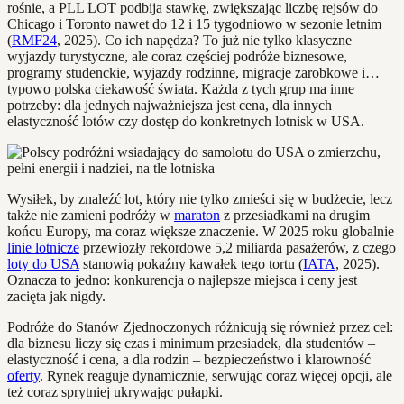
rośnie, a PLL LOT podbija stawkę, zwiększając liczbę rejsów do
Chicago i Toronto nawet do 12 i 15 tygodniowo w sezonie letnim
(
RMF24
, 2025). Co ich napędza? To już nie tylko klasyczne
wyjazdy turystyczne, ale coraz częściej podróże biznesowe,
programy studenckie, wyjazdy rodzinne, migracje zarobkowe i…
typowo polska ciekawość świata. Każda z tych grup ma inne
potrzeby: dla jednych najważniejsza jest cena, dla innych
elastyczność lotów czy dostęp do konkretnych lotnisk w USA.
Wysiłek, by znaleźć lot, który nie tylko zmieści się w budżecie, lecz
także nie zamieni podróży w
maraton
z przesiadkami na drugim
końcu Europy, ma coraz większe znaczenie. W 2025 roku globalnie
linie lotnicze
przewiozły rekordowe 5,2 miliarda pasażerów, z czego
loty do USA
stanowią pokaźny kawałek tego tortu (
IATA
, 2025).
Oznacza to jedno: konkurencja o najlepsze miejsca i ceny jest
zacięta jak nigdy.
Podróże do Stanów Zjednoczonych różnicują się również przez cel:
dla biznesu liczy się czas i minimum przesiadek, dla studentów –
elastyczność i cena, a dla rodzin – bezpieczeństwo i klarowność
oferty
. Rynek reaguje dynamicznie, serwując coraz więcej opcji, ale
też coraz sprytniej ukrywając pułapki.