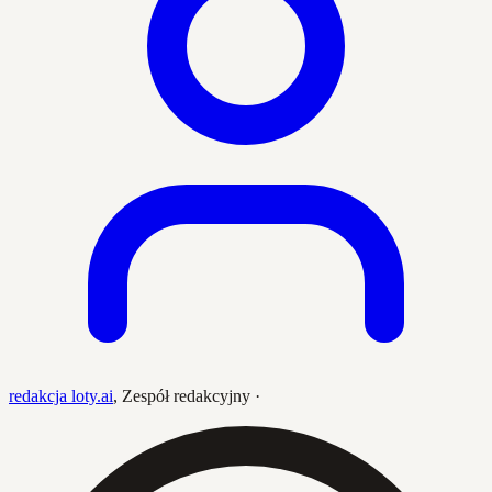
redakcja loty.ai
,
Zespół redakcyjny
·