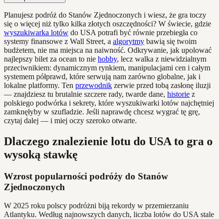
Planujesz podróż do Stanów Zjednoczonych i wiesz, że gra toczy
się o więcej niż tylko kilka złotych oszczędności? W świecie, gdzie
wyszukiwarka lotów
do USA potrafi być równie przebiegła co
systemy finansowe z Wall Street, a
algorytmy
bawią się twoim
budżetem, nie ma miejsca na naiwność. Odkrywanie, jak upolować
najlepszy bilet za ocean to nie
hobby
, lecz walka z niewidzialnym
przeciwnikiem: dynamicznym rynkiem, manipulacjami cen i całym
systemem półprawd, które serwują nam zarówno globalne, jak i
lokalne platformy. Ten
przewodnik
zerwie przed tobą zasłonę iluzji
— znajdziesz tu brutalnie szczere rady, twarde dane,
historie
z
polskiego podwórka i sekrety, które wyszukiwarki lotów najchętniej
zamknęłyby w szufladzie. Jeśli naprawdę chcesz wygrać tę grę,
czytaj dalej — i miej oczy szeroko otwarte.
Dlaczego znalezienie lotu do USA to gra o
wysoką stawkę
Wzrost popularności podróży do Stanów
Zjednoczonych
W 2025 roku polscy podróżni biją rekordy w przemierzaniu
Atlantyku. Według najnowszych danych, liczba lotów do USA stale