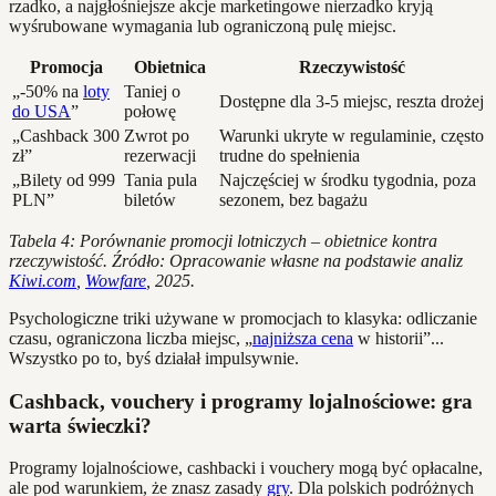
rzadko, a najgłośniejsze akcje marketingowe nierzadko kryją
wyśrubowane wymagania lub ograniczoną pulę miejsc.
Promocja
Obietnica
Rzeczywistość
„-50% na
loty
Taniej o
Dostępne dla 3-5 miejsc, reszta drożej
do USA
”
połowę
„Cashback 300
Zwrot po
Warunki ukryte w regulaminie, często
zł”
rezerwacji
trudne do spełnienia
„Bilety od 999
Tania pula
Najczęściej w środku tygodnia, poza
PLN”
biletów
sezonem, bez bagażu
Tabela 4: Porównanie promocji lotniczych – obietnice kontra
rzeczywistość. Źródło: Opracowanie własne na podstawie analiz
Kiwi.com
,
Wowfare
, 2025.
Psychologiczne triki używane w promocjach to klasyka: odliczanie
czasu, ograniczona liczba miejsc, „
najniższa cena
w historii”...
Wszystko po to, byś działał impulsywnie.
Cashback, vouchery i programy lojalnościowe: gra
warta świeczki?
Programy lojalnościowe, cashbacki i vouchery mogą być opłacalne,
ale pod warunkiem, że znasz zasady
gry
. Dla polskich podróżnych