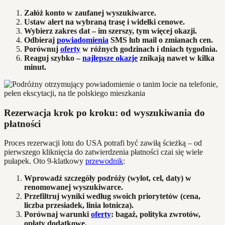
Załóż konto w zaufanej wyszukiwarce.
Ustaw alert na wybraną trasę i widełki cenowe.
Wybierz zakres dat – im szerszy, tym więcej okazji.
Odbieraj
powiadomienia
SMS lub mail o zmianach cen.
Porównuj
oferty
w różnych godzinach i dniach tygodnia.
Reaguj szybko –
najlepsze okazje
znikają nawet w kilka
minut.
Rezerwacja krok po kroku: od wyszukiwania do
płatności
Proces rezerwacji lotu do USA potrafi być zawiłą ścieżką – od
pierwszego kliknięcia do zatwierdzenia płatności czai się wiele
pułapek. Oto 9-klatkowy
przewodnik
:
Wprowadź szczegóły podróży (wylot, cel, daty) w
renomowanej wyszukiwarce.
Przefiltruj wyniki według swoich priorytetów (cena,
liczba przesiadek, linia lotnicza).
Porównaj warunki
oferty
: bagaż, polityka zwrotów,
opłaty dodatkowe.