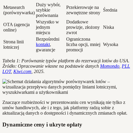
Duży wybór,
Metasearch
Przekierowuje na
szybkie
Średnia
(porównywarka)
zewnętrzne strony
porównania
Wszystko w
Dodatkowe
OTA (agencja
jednym
prowizje, złożony
Niska
online)
miejscu
zwrot
Bezpośredni
Ograniczona
Strona linii
kontakt
,
liczba opcji, mniej
Wysoka
lotniczej
gwarancje
promocji
Tabela 1: Porównanie typów platform do rezerwacji lotów do USA.
Źródło: Opracowanie własne na podstawie danych
Momondo
,
PLL
LOT
,
Kiwi.com
, 2025.
Znaczące rozbieżności w prezentowaniu cen wynikają nie tylko z
umów handlowych, ale i z tego, jak platformy radzą sobie z
aktualizacją danych o dostępności i dynamicznych zmianach opłat.
Dynamiczne ceny i ukryte opłaty