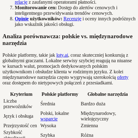
relacje
z zaufanymi operatorami płatności.
Monitorowanie cen:
Dostęp do alertów cenowych i
inteligentnego przewidywania trendów cenowych.
Opinie
użytkowników:
Recenzje
i oceny innych podróżnych
jako wskaźnik jakości obsługi.
Analiza porównawcza: polskie vs. międzynarodowe
narzędzia
Polskie platformy, takie jak
loty.ai
, coraz skuteczniej konkurują z
globalnymi graczami. Lokalne serwisy szybciej reagują na niuanse
w kursach walut, promocjach dedykowanych polskim
użytkownikom i obsłudze klienta w rodzimym języku. Z kolei
międzynarodowe narzędzia często wygrywają szerokością
oferty
oraz dostępem do nietypowych połączeń z przesiadkami.
Kryterium
Polskie platformy
Globalne narzędzia
Liczba
Średnia
Bardzo duża
przewoźników
Polski, lokalne
Międzynarodowy,
Język i obsługa
wsparcie
wielojęzyczny
Przejrzystość cen
Wysoka
Zmienna
Szybkość
Szybka
Różna
aktualizacji