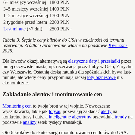
6+ miesięcy wcześniej
1800 PLN
3–5 miesięcy wcześniej
1400 PLN
1–2 miesiące wcześniej
1700 PLN
2 tygodnie przed lotem
2200 PLN
Last minute
(<7 dni)
2500 PLN+
Tabela 3: Średnie ceny biletów do USA w zależności od terminu
rezerwacji. Źródło: Opracowanie własne na podstawie
Kiwi.com
,
2025.
Dla łowców okazji alternatywą są
elastyczne daty
i
przesiadki
przez
mniej oczywiste miasta, np. rezerwacja przez huby w Oslo, Zurychu
czy Warszawie. Ostatnią deską ratunku dla spóźnialskich bywa last-
minute, ale wtedy ceny przypominają raczej
loty biznesowe
niż
ekonomiczne.
Zakładanie alertów i monitorowanie cen
Monitoring cen
to twoja broń w tej wojnie. Nowoczesne
wyszukiwarki, takie jak
loty.ai
, pozwalają zakładać
alerty
na
konkretne trasy i daty, a
inteligentne algorytmy
przewidują
trendy
na
podstawie
analizy
setek tysięcy transakcji.
Oto 6 kroków do skutecznego monitorowania cen lotów do USA: