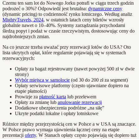
Czemu ten sam lot do Nowego Jorku potrafi w ciągu trzech godzin
podrożeć o 30%? Odpowiedź jest brutalna:
dynamiczne ceny
(dynamic pricing) to codzienność rynku lotniczego. Według analiz
MightyTravels, 2024
, w ostatnich latach ceny biletów wzrosły
globalnie nawet o 10–40%. Systemy zarządzania przychodami
śledzą popyt i podaż w czasie rzeczywistym, dostosowując ceny do
najdrobniejszych zmian.
Na co jeszcze trzeba uważać przy rezerwacji lotów do USA? Oto
lista ukrytych opłat, które regularnie pojawiają się w systemach
rezerwacyjnych:
Opłaty za bagaż rejestrowany (nawet powyżej 500 zł w dwie
strony)
Wybór miejsca w samolocie
(od 30 do 200 zł za segment)
Opłaty serwisowe platformy (często ujawniane dopiero na
etapie płatności)
Prowizje za
płatność kartą
lub przelewem
Opłaty za zmianę lub
anulowanie rezerwacji
Dodatkowe ubezpieczenia podróżne „na siłę”
Ukryte podatki lokalne i opłaty lotniskowe
Różnice między przejrzystością cen w Polsce a w USA są znaczące.
W Polsce prawo wymaga ujawnienia łącznej ceny na etapie
prezentacji
oferty
. W Stanach opłaty często pojawiają się dopiero tuż