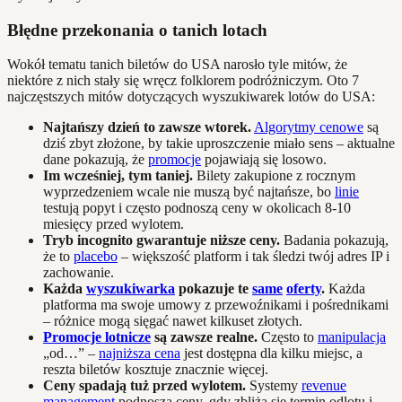
Błędne przekonania o tanich lotach
Wokół tematu tanich biletów do USA narosło tyle mitów, że
niektóre z nich stały się wręcz folklorem podróżniczym. Oto 7
najczęstszych mitów dotyczących wyszukiwarek lotów do USA:
Najtańszy dzień to zawsze wtorek.
Algorytmy cenowe
są
dziś zbyt złożone, by takie uproszczenie miało sens – aktualne
dane pokazują, że
promocje
pojawiają się losowo.
Im wcześniej, tym taniej.
Bilety zakupione z rocznym
wyprzedzeniem wcale nie muszą być najtańsze, bo
linie
testują popyt i często podnoszą ceny w okolicach 8-10
miesięcy przed wylotem.
Tryb incognito gwarantuje niższe ceny.
Badania pokazują,
że to
placebo
– większość platform i tak śledzi twój adres IP i
zachowanie.
Każda
wyszukiwarka
pokazuje te
same
oferty
.
Każda
platforma ma swoje umowy z przewoźnikami i pośrednikami
– różnice mogą sięgać nawet kilkuset złotych.
Promocje lotnicze
są zawsze realne.
Często to
manipulacja
„od…” –
najniższa cena
jest dostępna dla kilku miejsc, a
reszta biletów kosztuje znacznie więcej.
Ceny spadają tuż przed wylotem.
Systemy
revenue
management
podnoszą ceny, gdy zbliża się termin odlotu i