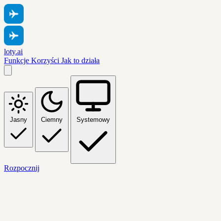
loty.ai
Funkcje
Korzyści
Jak to działa
Jasny
Ciemny
Systemowy
Rozpocznij