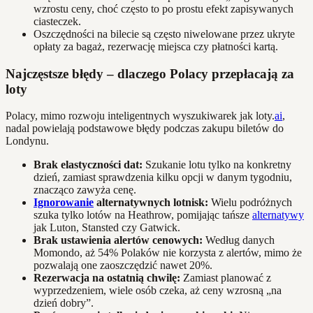
wzrostu ceny, choć często to po prostu efekt zapisywanych
ciasteczek.
Oszczędności na bilecie są często niwelowane przez ukryte
opłaty za bagaż, rezerwację miejsca czy płatności kartą.
Najczęstsze błędy – dlaczego Polacy przepłacają za
loty
Polacy, mimo rozwoju inteligentnych wyszukiwarek jak loty.
ai
,
nadal powielają podstawowe błędy podczas zakupu biletów do
Londynu.
Brak elastyczności dat:
Szukanie lotu tylko na konkretny
dzień, zamiast sprawdzenia kilku opcji w danym tygodniu,
znacząco zawyża cenę.
Ignorowanie
alternatywnych lotnisk:
Wielu podróżnych
szuka tylko lotów na Heathrow, pomijając tańsze
alternatywy
jak Luton, Stansted czy Gatwick.
Brak ustawienia alertów cenowych:
Według danych
Momondo, aż 54% Polaków nie korzysta z alertów, mimo że
pozwalają one zaoszczędzić nawet 20%.
Rezerwacja na ostatnią chwilę:
Zamiast planować z
wyprzedzeniem, wiele osób czeka, aż ceny wzrosną „na
dzień dobry”.