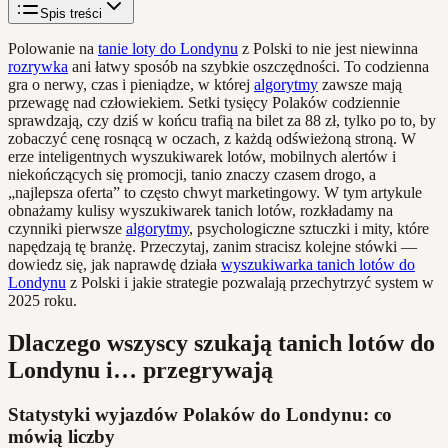
Spis treści
Polowanie na
tanie loty do Londynu
z Polski to nie jest niewinna
rozrywka
ani łatwy sposób na szybkie oszczędności. To codzienna
gra o nerwy, czas i pieniądze, w której
algorytmy
zawsze mają
przewagę nad człowiekiem. Setki tysięcy Polaków codziennie
sprawdzają, czy dziś w końcu trafią na bilet za 88 zł, tylko po to, by
zobaczyć cenę rosnącą w oczach, z każdą odświeżoną stroną. W
erze inteligentnych wyszukiwarek lotów, mobilnych alertów i
niekończących się promocji, tanio znaczy czasem drogo, a
„najlepsza oferta” to często chwyt marketingowy. W tym artykule
obnażamy kulisy wyszukiwarek tanich lotów, rozkładamy na
czynniki pierwsze
algorytmy
, psychologiczne sztuczki i mity, które
napędzają tę branżę. Przeczytaj, zanim stracisz kolejne stówki —
dowiedz się, jak naprawdę działa
wyszukiwarka tanich lotów do
Londynu
z Polski i jakie strategie pozwalają przechytrzyć system w
2025 roku.
Dlaczego wszyscy szukają tanich lotów do
Londynu i… przegrywają
Statystyki wyjazdów Polaków do Londynu: co
mówią liczby