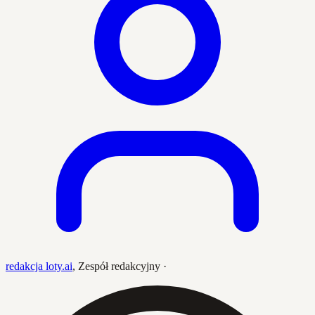
redakcja loty.ai
,
Zespół redakcyjny
·