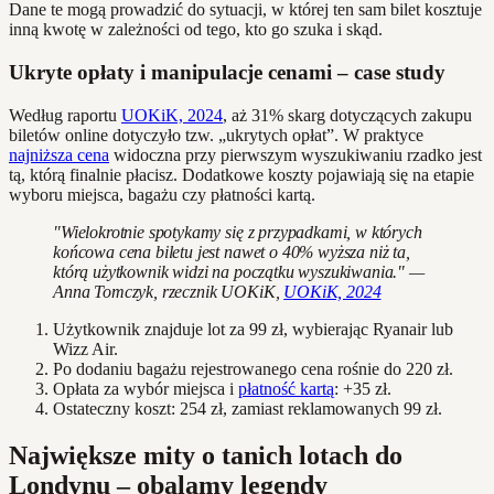
Dane te mogą prowadzić do sytuacji, w której ten sam bilet kosztuje
inną kwotę w zależności od tego, kto go szuka i skąd.
Ukryte opłaty i manipulacje cenami – case study
Według raportu
UOKiK, 2024
, aż 31% skarg dotyczących zakupu
biletów online dotyczyło tzw. „ukrytych opłat”. W praktyce
najniższa cena
widoczna przy pierwszym wyszukiwaniu rzadko jest
tą, którą finalnie płacisz. Dodatkowe koszty pojawiają się na etapie
wyboru miejsca, bagażu czy płatności kartą.
"Wielokrotnie spotykamy się z przypadkami, w których
końcowa cena biletu jest nawet o 40% wyższa niż ta,
którą użytkownik widzi na początku wyszukiwania." —
Anna Tomczyk, rzecznik UOKiK,
UOKiK, 2024
Użytkownik znajduje lot za 99 zł, wybierając Ryanair lub
Wizz Air.
Po dodaniu bagażu rejestrowanego cena rośnie do 220 zł.
Opłata za wybór miejsca i
płatność kartą
: +35 zł.
Ostateczny koszt: 254 zł, zamiast reklamowanych 99 zł.
Największe mity o tanich lotach do
Londynu – obalamy legendy