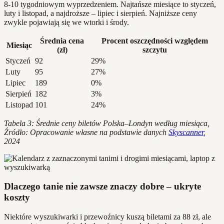
8-10 tygodniowym wyprzedzeniem. Najtańsze miesiące to styczeń,
luty i listopad, a najdroższe – lipiec i sierpień. Najniższe ceny
zwykle pojawiają się we wtorki i środy.
Średnia cena
Procent oszczędności względem
Miesiąc
(zł)
szczytu
Styczeń
92
29%
Luty
95
27%
Lipiec
189
0%
Sierpień
182
3%
Listopad
101
24%
Tabela 3: Średnie ceny biletów Polska–Londyn według miesiąca,
Źródło: Opracowanie własne na podstawie danych
Skyscanner
,
2024
Dlaczego tanie nie zawsze znaczy dobre – ukryte
koszty
Niektóre wyszukiwarki i przewoźnicy kuszą biletami za 88 zł, ale