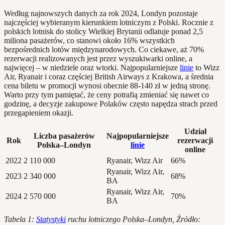
Według najnowszych danych za rok 2024, Londyn pozostaje
najczęściej wybieranym kierunkiem lotniczym z Polski. Rocznie z
polskich lotnisk do stolicy Wielkiej Brytanii odlatuje ponad 2,5
miliona pasażerów, co stanowi około 16% wszystkich
bezpośrednich lotów międzynarodowych. Co ciekawe, aż 70%
rezerwacji realizowanych jest przez wyszukiwarki online, a
najwięcej – w niedziele oraz wtorki. Najpopularniejsze
linie
to Wizz
Air, Ryanair i coraz częściej British Airways z Krakowa, a średnia
cena biletu w promocji wynosi obecnie 88-140 zł w jedną stronę.
Warto przy tym pamiętać, że ceny potrafią zmieniać się nawet co
godzinę, a decyzje zakupowe Polaków często napędza strach przed
przegapieniem okazji.
Udział
Liczba pasażerów
Najpopularniejsze
Rok
rezerwacji
Polska–Londyn
linie
online
2022
2 110 000
Ryanair, Wizz Air
66%
Ryanair, Wizz Air,
2023
2 340 000
68%
BA
Ryanair, Wizz Air,
2024
2 570 000
70%
BA
Tabela 1:
Statystyki
ruchu lotniczego Polska–Londyn, Źródło: