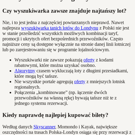
Czy wyszukiwarka zawsze znajduje najtańszy lot?
Nie, i to jest jedna z najczęściej powtarzanych nieprawd. Nawet
najlepsza
wyszukiwarka tanich lotów do Londynu
z Polski nie jest
w stanie prześledzić wszystkich możliwych kombinacji taryf,
promocji i ukrytych ofert bezpośrednich przewoźników. Często
najniższe ceny są dostępne wyłącznie na stronie danej linii lotniczej
lub po zarejestrowaniu się w programie lojalnościowym.
Wyszukiwarki nie zawsze pokazują
oferty
z kodami
rabatowymi, które można uzyskać osobno.
Algorytmy
czasem wykluczają loty z długimi przesiadkami,
które mogą być tańsze.
Nie wszystkie portale agregują
oferty
z mniejszych lotnisk
regionalnych.
Połączenia „kombinowane” (np. łączenie dwóch
przewoźników na własną rękę) bywają tańsze niż te z
jednego systemu rezerwacji.
Kiedy naprawdę najlepiej kupować bilety?
Według danych
Skyscanner
, Momondo i Kayak, największe
oszczędności na trasach Polska-Londyn osiąga się przy rezerwacji z