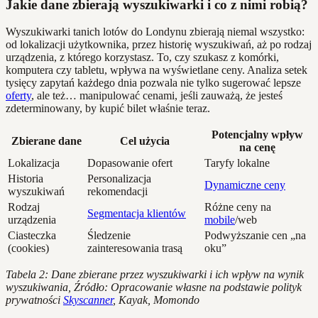
Jakie dane zbierają wyszukiwarki i co z nimi robią?
Wyszukiwarki tanich lotów do Londynu zbierają niemal wszystko:
od lokalizacji użytkownika, przez historię wyszukiwań, aż po rodzaj
urządzenia, z którego korzystasz. To, czy szukasz z komórki,
komputera czy tabletu, wpływa na wyświetlane ceny. Analiza setek
tysięcy zapytań każdego dnia pozwala nie tylko sugerować lepsze
oferty
, ale też… manipulować cenami, jeśli zauważą, że jesteś
zdeterminowany, by kupić bilet właśnie teraz.
Potencjalny wpływ
Zbierane dane
Cel użycia
na cenę
Lokalizacja
Dopasowanie ofert
Taryfy lokalne
Historia
Personalizacja
Dynamiczne ceny
wyszukiwań
rekomendacji
Rodzaj
Różne ceny na
Segmentacja klientów
urządzenia
mobile
/web
Ciasteczka
Śledzenie
Podwyższanie cen „na
(cookies)
zainteresowania trasą
oku”
Tabela 2: Dane zbierane przez wyszukiwarki i ich wpływ na wynik
wyszukiwania, Źródło: Opracowanie własne na podstawie polityk
prywatności
Skyscanner
, Kayak, Momondo