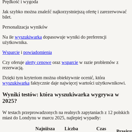
Prędkość i wygoda
Jak szybko można znaleźć najkorzystniejszą ofertę i zarezerwować
bilet.
Personalizacja wyników
Na ile
wyszukiwarka
dopasowuje wyniki do preferencji
użytkownika.
Wsparcie
i
powiadomienia
Czy oferuje
alerty cenowe
oraz
wsparcie
w razie problemów z
rezerwacją.
Dzięki tym kryteriom można obiektywnie ocenić, która
wyszukiwarka
faktycznie daje najwięcej wartości użytkownikowi.
Wyniki testów: która wyszukiwarka wygrywa w
2025?
W testach przeprowadzonych na realnych zapytaniach z 12 polskich
miast do Londynu w marcu 2025, najlepiej wypadły:
Najniższa
Liczba
Czas
Przejrz