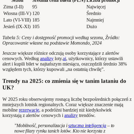
Sezon
Średnia cena biletu (PLN)
Liczba promocji
Zima (I-II)
95
Najwięcej
Wiosna (III-V)
120
Średnio
Lato (VI-VIII)
185
Najmniej
Jesień (IX-XI)
105
Dużo
Tabela 5: Ceny i dostępność promocji według sezonu, Źródło:
Opracowanie własne na podstawie Momondo, 2024
Jeszcze większe różnice odczują osoby korzystające z alertów
cenowych. Według
analizy
loty.
ai
, użytkownicy, którzy ustawili
alert i kupili bilet w najtańszym miesiącu, oszczędzili średnio 38%
względem tych, którzy kupowali „na ostatnią chwilę”.
Trendy na 2025: co zmienia się w tanim lataniu do
UK?
W 2025 roku obserwujemy rosnącą liczbę bezpośrednich połączeń z
mniejszych lotnisk regionalnych. Coraz większe znaczenie mają
mobilne
rezerwacje
, a podróżni bardziej niż kiedykolwiek
korzystają z alertów cenowych i
analizy
trendów.
"Mobilność, personalizacja i
sztuczna inteligencja
– to
nowe filary rynku tanich lotów. Kto nie korzysta z