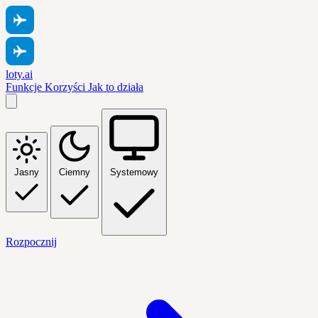
loty.ai
Funkcje
Korzyści
Jak to działa
Jasny
Ciemny
Systemowy
Rozpocznij