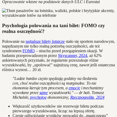
Opracowanie własne na podstawie danych ULC i Eurostat
Psychologia polowania na tani bilet: FOMO czy
realna oszczędność?
Polowanie na
najtańsze bilety lotnicze
stało się sportem narodowym,
napędzanym nie tylko realną potrzebą oszczędności, ale też
syndromem
FOMO
– strachu przed przegapieniem okazji. W
badaniu przeprowadzonym przez
Skyscanner, 2024
, aż 62%
ankietowanych przyznało, że regularnie przeszukuje różne
wyszukiwarki, by „upolować” najniższą cenę, nawet jeśli ostateczna
różnica wynosi… 20 zł.
"Ludzie bardzo często spędzają godziny na śledzeniu
cen, choć realne oszczędności są marginalne. To nie
ekonomia kieruje tym procesem, a
emocje
i mechanizmy
wywołane przez
same
wyszukiwarki." — dr hab. Tomasz
Michalski,
psycholog
ekonomiczny,
Rzeczpospolita, 2024
Większość użytkowników nie rezerwuje biletu podczas
pierwszego wyszukiwania, licząc na lepszą ofertę.
Częste odświeżanie wyników prowadzi do „magicznego”