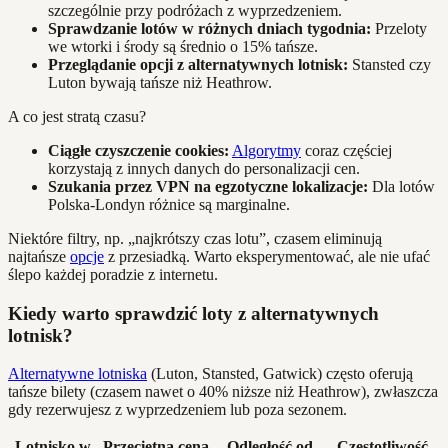
szczególnie przy podróżach z wyprzedzeniem.
Sprawdzanie lotów w różnych dniach tygodnia:
Przeloty
we wtorki i środy są średnio o 15% tańsze.
Przeglądanie opcji z alternatywnych lotnisk:
Stansted czy
Luton bywają tańsze niż Heathrow.
A co jest stratą czasu?
Ciągłe czyszczenie cookies:
Algorytmy
coraz częściej
korzystają z innych danych do personalizacji cen.
Szukania przez VPN na egzotyczne lokalizacje:
Dla lotów
Polska-Londyn różnice są marginalne.
Niektóre filtry, np. „najkrótszy czas lotu”, czasem eliminują
najtańsze
opcje
z przesiadką. Warto eksperymentować, ale nie ufać
ślepo każdej poradzie z internetu.
Kiedy warto sprawdzić loty z alternatywnych
lotnisk?
Alternatywne lotniska
(Luton, Stansted, Gatwick) często oferują
tańsze bilety (czasem nawet o 40% niższe niż Heathrow), zwłaszcza
gdy rezerwujesz z wyprzedzeniem lub poza sezonem.
Lotnisko w
Przeciętna cena
Odległość od
Częstotliwość