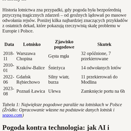
Historia lotnictwa zna przypadki, gdy pogoda była bezpośrednią
przyczyną tragicznych zdarzeń – od groźnych lądowań po masowe
odwołania rejsów. Poniżej kilka najbardziej znaczących przykładów
z ostatnich dekad, które pokazują rzeczywistą skalę problemu w
Europie i Polsce.
Zjawisko
Data
Lotnisko
Skutek
pogodowe
2018-
Warszawa
32 opóźnione, 7
Gęsta mgła
11
Chopina
przekierowane
2010-
Kraków-Balice
Śnieżyca
14 odwołanych lotów
01
2022-
Gdańsk
Silny wiatr,
11 przekierowań do
06
Rębiechowo
burza
Modlina
2023-
Poznań Ławica
Ulewa
Zamknięcie portu na 6h
08
Tabela 1: Największe pogodowe paraliże na lotniskach w Polsce
(Źródło: Opracowanie własne na podstawie danych lotnisk i
seaoo.com
)
Pogoda kontra technologia: jak AI i