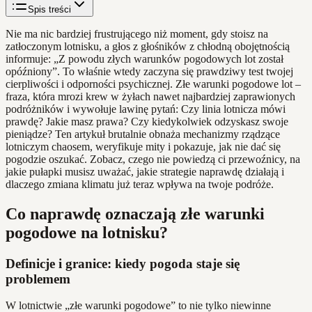
Spis treści
Nie ma nic bardziej frustrującego niż moment, gdy stoisz na
zatłoczonym lotnisku, a głos z głośników z chłodną obojętnością
informuje: „Z powodu złych warunków pogodowych lot został
opóźniony”. To właśnie wtedy zaczyna się prawdziwy test twojej
cierpliwości i odporności psychicznej. Złe warunki pogodowe lot –
fraza, która mrozi krew w żyłach nawet najbardziej zaprawionych
podróżników i wywołuje lawinę pytań: Czy linia lotnicza mówi
prawdę? Jakie masz prawa? Czy kiedykolwiek odzyskasz swoje
pieniądze? Ten artykuł brutalnie obnaża mechanizmy rządzące
lotniczym chaosem, weryfikuje mity i pokazuje, jak nie dać się
pogodzie oszukać. Zobacz, czego nie powiedzą ci przewoźnicy, na
jakie pułapki musisz uważać, jakie strategie naprawdę działają i
dlaczego zmiana klimatu już teraz wpływa na twoje podróże.
Co naprawdę oznaczają złe warunki
pogodowe na lotnisku?
Definicje i granice: kiedy pogoda staje się
problemem
W lotnictwie „złe warunki pogodowe” to nie tylko niewinne