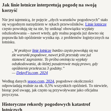
Jak linie lotnicze interpretują pogodę na swoją
korzyść
Nie jest tajemnicą, że pojęcie „złych warunków pogodowych” stało
się wygodnym narzędziem w rękach przewoźników.
Linie lotnicze
często powołują się na nie, by uniknąć obowiązku wypłaty
odszkodowania – nawet wtedy, gdy realna pogoda już dawno się
poprawiła lub opóźnienie wynika np. z problemów logistycznych na
lotnisku.
„W praktyce
linie lotnicze
bardzo często powołują się na
złe warunki pogodowe, nawet jeśli przestały one już
stanowić zagrożenie. To próba ominięcia wypłaty
odszkodowania, do której pasażerowie mają prawo, gdy
opóźnienie przekracza 3 godziny.”
—
DelayFix.com, 2024
Według danych
seaoo.com, 2024
, pogodowe okoliczności
odpowiadają realnie za ok. 0,5% wszystkich opóźnień. To niewiele,
biorąc pod uwagę, jak często są przywoływane jako oficjalna
przyczyna.
Historyczne rekordy pogodowych katastrof
lotniczych