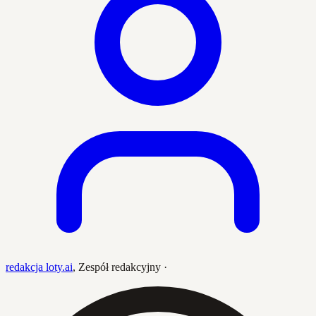
redakcja loty.ai
,
Zespół redakcyjny
·