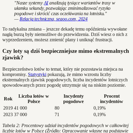
"Nasze systemy
AI
analizują tysiące wariantów trasy w
ułamku sekundy, pozwalając zminimalizować ryzyko
pogodowe i skrócić czas oczekiwania na lotnisku."
—
Relacja techniczna, seaoo.com, 2024
To radykalna zmiana – jeszcze dekadę temu opóźnienia wywołane
nagłą burzą były niemożliwe do przewidzenia. Dziś wiesz o nich z
wyprzedzeniem, możesz zmienić plany i uniknąć frustracji.
Czy loty są dziś bezpieczniejsze mimo ekstremalnych
zjawisk?
Bezpieczeństwo lotów to temat, który nie pozostawia miejsca na
kompromisy.
Statystyki
pokazują, że mimo wzrostu liczby
ekstremalnych zjawisk pogodowych, liczba incydentów lotniczych
spowodowanych przez pogodę utrzymuje się na niskim poziomie.
Liczba lotów w
Incydenty
Procent
Rok
Polsce
pogodowe
incydentów
2019
41 000
80
0,19%
2023
37 000
71
0,19%
Tabela 2: Procentowy udział incydentów pogodowych w całkowitej
liczbie lotów w Polsce (Źródło: Opracowanie własne na podstawie