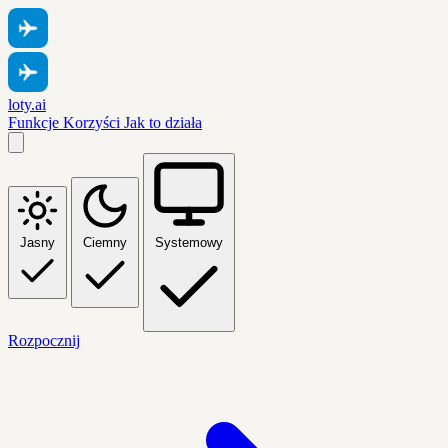
loty.ai
Funkcje
Korzyści
Jak to działa
Jasny
Ciemny
Systemowy
Rozpocznij