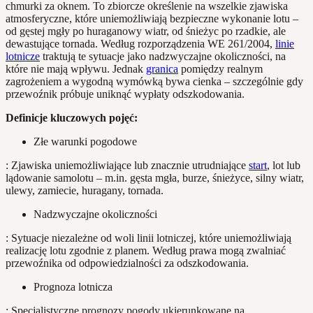
chmurki za oknem. To zbiorcze określenie na wszelkie zjawiska
atmosferyczne, które uniemożliwiają bezpieczne wykonanie lotu –
od gęstej mgły po huraganowy wiatr, od śnieżyc po rzadkie, ale
dewastujące tornada. Według rozporządzenia WE 261/2004,
linie
lotnicze
traktują te sytuacje jako nadzwyczajne okoliczności, na
które nie mają wpływu. Jednak
granica
pomiędzy realnym
zagrożeniem a wygodną wymówką bywa cienka – szczególnie gdy
przewoźnik próbuje uniknąć wypłaty odszkodowania.
Definicje kluczowych pojęć:
Złe warunki pogodowe
: Zjawiska uniemożliwiające lub znacznie utrudniające
start
, lot lub
lądowanie samolotu – m.in. gęsta mgła, burze, śnieżyce, silny wiatr,
ulewy, zamiecie, huragany, tornada.
Nadzwyczajne okoliczności
: Sytuacje niezależne od woli linii lotniczej, które uniemożliwiają
realizację lotu zgodnie z planem. Według prawa mogą zwalniać
przewoźnika od odpowiedzialności za odszkodowania.
Prognoza lotnicza
: Specjalistyczne prognozy pogody ukierunkowane na