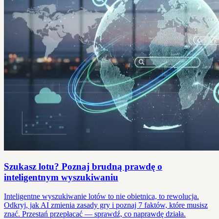
Szukasz lotu? Poznaj brudną prawdę o
inteligentnym wyszukiwaniu
Inteligentne wyszukiwanie lotów to nie obietnica, to rewolucja.
Odkryj, jak AI zmienia zasady gry i poznaj 7 faktów, które musisz
znać. Przestań przepłacać — sprawdź, co naprawdę działa.