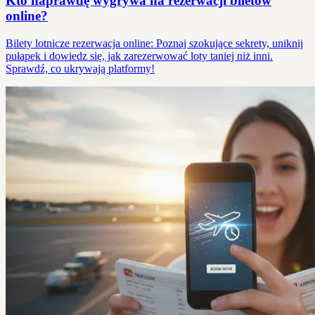
Kto naprawdę wygrywa na rezerwacji biletów
online?
Bilety lotnicze rezerwacja online: Poznaj szokujące sekrety, uniknij
pułapek i dowiedz się, jak zarezerwować loty taniej niż inni.
Sprawdź, co ukrywają platformy!