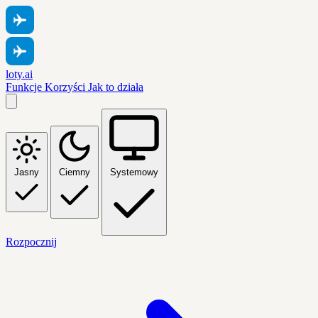
loty.ai
Funkcje
Korzyści
Jak to działa
Jasny
Ciemny
Systemowy
Rozpocznij