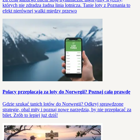
których nie zdradza żadna linia lotnicza. Tanie loty z Poznania to
efekt nierównej walki między przewo
Polacy przepłacają za loty do Norwegii? Poznaj całą prawdę
Gdzie szukać tanich lotów do Norwegii? Odkryj sprawdzone
strategie, obal mity i poznaj nowe narzędzia, by nie przepłacać za
bilet. Zrób to lepiej już dziś!