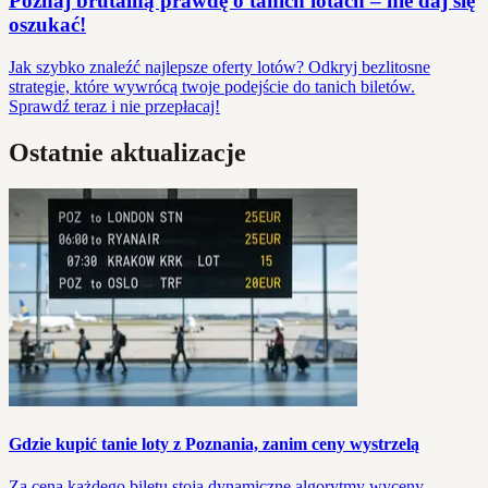
Poznaj brutalną prawdę o tanich lotach – nie daj się
oszukać!
Jak szybko znaleźć najlepsze oferty lotów? Odkryj bezlitosne
strategie, które wywrócą twoje podejście do tanich biletów.
Sprawdź teraz i nie przepłacaj!
Ostatnie aktualizacje
Gdzie kupić tanie loty z Poznania, zanim ceny wystrzelą
Za ceną każdego biletu stoją dynamiczne algorytmy wyceny,