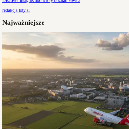
Discover insights about loty poznań ławica
redakcja
loty.ai
Najważniejsze