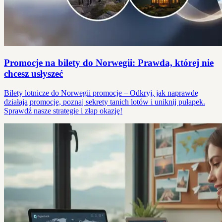
Promocje na bilety do Norwegii: Prawda, której nie
chcesz usłyszeć
Bilety lotnicze do Norwegii promocje – Odkryj, jak naprawdę
działają promocje, poznaj sekrety tanich lotów i uniknij pułapek.
Sprawdź nasze strategie i złap okazję!