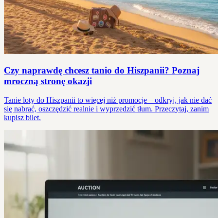
Czy naprawdę chcesz tanio do Hiszpanii? Poznaj
mroczną stronę okazji
Tanie loty do Hiszpanii to więcej niż promocje – odkryj, jak nie dać
się nabrać, oszczędzić realnie i wyprzedzić tłum. Przeczytaj, zanim
kupisz bilet.