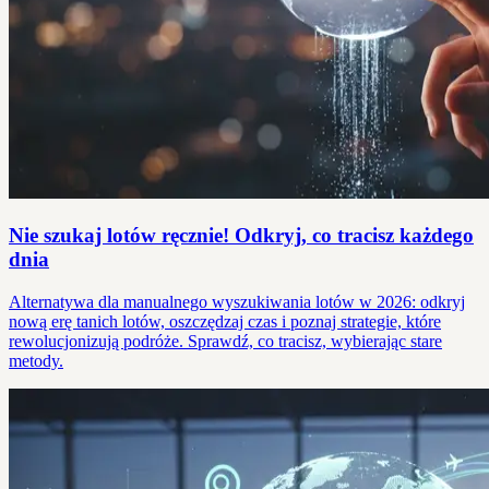
Nie szukaj lotów ręcznie! Odkryj, co tracisz każdego
dnia
Alternatywa dla manualnego wyszukiwania lotów w 2026: odkryj
nową erę tanich lotów, oszczędzaj czas i poznaj strategie, które
rewolucjonizują podróże. Sprawdź, co tracisz, wybierając stare
metody.