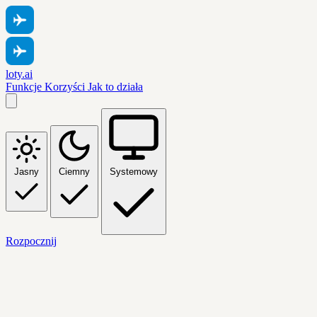
loty.ai
Funkcje
Korzyści
Jak to działa
Jasny
Ciemny
Systemowy
Rozpocznij