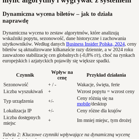
Dynamiczna wycena biletów – jak to działa
naprawdę
Dynamiczna wycena to zestaw algorytmów, które analizują
wskaźniki popytu, sezonowość, dane historyczne i zachowania
użytkowników. Według danych
Business Insider Polska, 2024
, ceny
biletów są aktualizowane kilkanaście razy dziennie, a w 2024 roku
zauważono stabilizację cen globalnych (-0,8% r/r), choć na rynkach
europejskich i azjatyckich pojawiły się większe spadki.
Wpływ na
Czynnik
Przykład działania
cenę
Sezonowość
+ / -
Wakacje, święta, ferie
Liczba wyszukiwań
+
Wzrost popytu = wzrost ceny
Ceny różnią się na
Typ urządzenia
+/-
mobile
/desktop
Lokalizacja IP
+/-
Ceny różne dla krajów
Liczba dostępnych
+
Im mniej miejsc, tym drożej
miejsc
Tabela 2: Kluczowe czynniki wpływające na dynamiczną wycenę