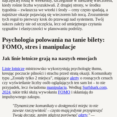
najczęściej rosną w weekendy, szczególnie w niedzielę wieczorem,
kiedy rośnie liczba wyszukiwań. Z drugiej strony, w środku
tygodnia – zwłaszcza we wtorki i środy – ceny często spadają, a
najniższe okazje pojawiają się wieczorem lub nocą. Zrozumienie
tych reguł to pierwszy krok do przewagi nad systemem. Twój
sukces zależy nie od szczęścia, lecz od umiejętnego czytania
sygnałów i elastyczności w planowaniu podróży.
Psychologia polowania na tanie bilety:
FOMO, stres i manipulacje
Jak linie lotnicze grają na naszych emocjach
Linie lotnicze
mistrzowsko wykorzystują psychologię tłumu,
kreując poczucie pilności i strachu przed stratą okazji. Komunikaty
typu „Zostały tylko 2 miejsca”, migające
alerty
o rosnących cenach
czy wyświetlanie liczby osób oglądających ten sam lot – to nie
przypadek, lecz świadoma
manipulacja
. Według
Surfshark.com,
2024
, takie triki służą wywołaniu
FOMO
i skłaniają do
impulsywnego zakupu.
"Dynamiczne komunikaty o dostępności miejsc to nie
zawsze rzeczywistość – często mają jedynie przyspieszyć
Twoją decyzję, zanim zdążysz porównać
oferty
." —