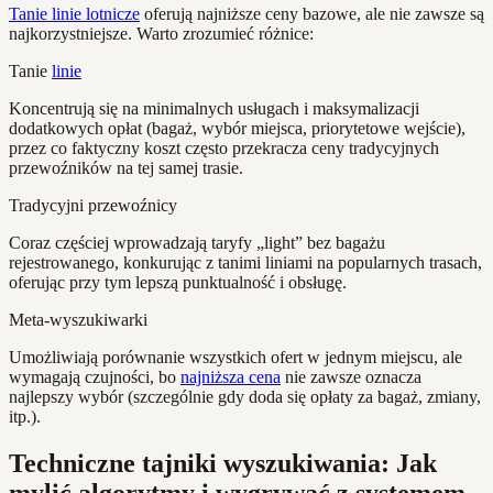
Tanie linie lotnicze
oferują najniższe ceny bazowe, ale nie zawsze są
najkorzystniejsze. Warto zrozumieć różnice:
Tanie
linie
Koncentrują się na minimalnych usługach i maksymalizacji
dodatkowych opłat (bagaż, wybór miejsca, priorytetowe wejście),
przez co faktyczny koszt często przekracza ceny tradycyjnych
przewoźników na tej samej trasie.
Tradycyjni przewoźnicy
Coraz częściej wprowadzają taryfy „light” bez bagażu
rejestrowanego, konkurując z tanimi liniami na popularnych trasach,
oferując przy tym lepszą punktualność i obsługę.
Meta-wyszukiwarki
Umożliwiają porównanie wszystkich ofert w jednym miejscu, ale
wymagają czujności, bo
najniższa cena
nie zawsze oznacza
najlepszy wybór (szczególnie gdy doda się opłaty za bagaż, zmiany,
itp.).
Techniczne tajniki wyszukiwania: Jak
mylić algorytmy i wygrywać z systemem