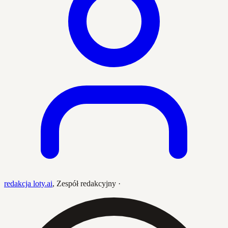
redakcja loty.ai
,
Zespół redakcyjny
·