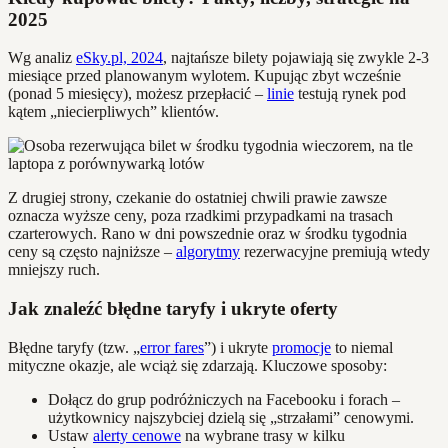
2025
Wg analiz
eSky.pl, 2024
, najtańsze bilety pojawiają się zwykle 2-3
miesiące przed planowanym wylotem. Kupując zbyt wcześnie
(ponad 5 miesięcy), możesz przepłacić –
linie
testują rynek pod
kątem „niecierpliwych” klientów.
Z drugiej strony, czekanie do ostatniej chwili prawie zawsze
oznacza wyższe ceny, poza rzadkimi przypadkami na trasach
czarterowych. Rano w dni powszednie oraz w środku tygodnia
ceny są często najniższe –
algorytmy
rezerwacyjne premiują wtedy
mniejszy ruch.
Jak znaleźć błędne taryfy i ukryte oferty
Błędne taryfy (tzw. „
error fares
”) i ukryte
promocje
to niemal
mityczne okazje, ale wciąż się zdarzają. Kluczowe sposoby:
Dołącz do grup podróżniczych na Facebooku i forach –
użytkownicy najszybciej dzielą się „strzałami” cenowymi.
Ustaw
alerty cenowe
na wybrane trasy w kilku