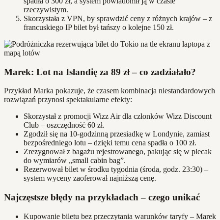
spadła o 300 zł, a system powiadomił ją w czasie
rzeczywistym.
Skorzystała z VPN, by sprawdzić ceny z różnych krajów – z
francuskiego IP bilet był tańszy o kolejne 150 zł.
Marek: Lot na Islandię za 89 zł – co zadziałało?
Przykład Marka pokazuje, że czasem kombinacja niestandardowych
rozwiązań przynosi spektakularne efekty:
Skorzystał z promocji Wizz Air dla członków Wizz Discount
Club – oszczędność 60 zł.
Zgodził się na 10-godzinną przesiadkę w Londynie, zamiast
bezpośredniego lotu – dzięki temu cena spadła o 100 zł.
Zrezygnował z bagażu rejestrowanego, pakując się w plecak
do wymiarów „small cabin bag”.
Rezerwował bilet w środku tygodnia (środa, godz. 23:30) –
system wyceny zaoferował najniższą cenę.
Najczęstsze błędy na przykładach – czego unikać
Kupowanie biletu bez przeczytania warunków taryfy – Marek