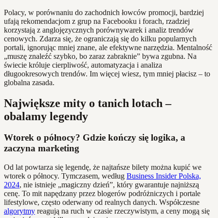
Polacy, w porównaniu do zachodnich łowców promocji, bardziej
ufają rekomendacjom z grup na Facebooku i forach, rzadziej
korzystają z anglojęzycznych porównywarek i analiz trendów
cenowych. Zdarza się, że ograniczają się do kilku popularnych
portali, ignorując mniej znane, ale efektywne narzędzia. Mentalność
„muszę znaleźć szybko, bo zaraz zabraknie” bywa zgubna. Na
świecie króluje cierpliwość, automatyzacja i analiza
długookresowych trendów. Im więcej wiesz, tym mniej płacisz – to
globalna zasada.
Największe mity o tanich lotach –
obalamy legendy
Wtorek o północy? Gdzie kończy się logika, a
zaczyna marketing
Od lat powtarza się legendę, że najtańsze bilety można kupić we
wtorek o północy. Tymczasem, według
Business Insider Polska,
2024
, nie istnieje „magiczny dzień”, który gwarantuje najniższą
cenę. To mit napędzany przez blogerów podróżniczych i portale
lifestylowe, często oderwany od realnych danych. Współczesne
algorytmy
reagują na ruch w czasie rzeczywistym, a ceny mogą się