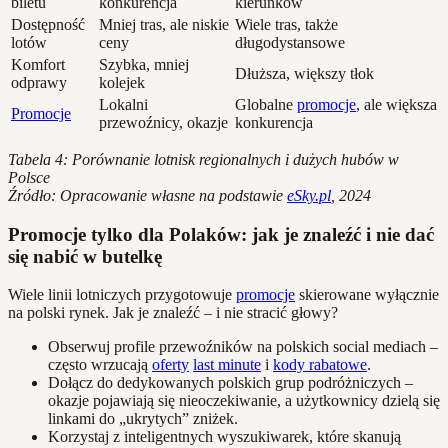
biletu
konkurencja
kierunków
Dostępność
Mniej tras, ale niskie
Wiele tras, także
lotów
ceny
długodystansowe
Komfort
Szybka, mniej
Dłuższa, większy tłok
odprawy
kolejek
Lokalni
Globalne
promocje
, ale większa
Promocje
przewoźnicy, okazje
konkurencja
Tabela 4: Porównanie lotnisk regionalnych i dużych hubów w
Polsce
Źródło: Opracowanie własne na podstawie
eSky.pl
, 2024
Promocje tylko dla Polaków: jak je znaleźć i nie dać
się nabić w butelkę
Wiele linii lotniczych przygotowuje
promocje
skierowane wyłącznie
na polski rynek. Jak je znaleźć – i nie stracić głowy?
Obserwuj profile przewoźników na polskich social mediach –
często wrzucają
oferty
last minute
i
kody rabatowe
.
Dołącz do dedykowanych polskich grup podróżniczych –
okazje pojawiają się nieoczekiwanie, a użytkownicy dzielą się
linkami do „ukrytych” zniżek.
Korzystaj z inteligentnych wyszukiwarek, które skanują