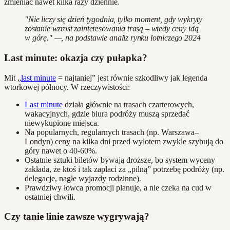
zmieniać nawet kilka razy dziennie.
"Nie liczy się dzień tygodnia, tylko moment, gdy wykryty
zostanie wzrost zainteresowania trasą – wtedy ceny idą
w górę." —, na podstawie analiz rynku lotniczego 2024
Last minute: okazja czy pułapka?
Mit „
last minute
= najtaniej” jest równie szkodliwy jak legenda
wtorkowej północy. W rzeczywistości:
Last minute
działa głównie na trasach czarterowych,
wakacyjnych, gdzie biura podróży muszą sprzedać
niewykupione miejsca.
Na popularnych, regularnych trasach (np. Warszawa–
Londyn) ceny na kilka dni przed wylotem zwykle szybują do
góry nawet o 40-60%.
Ostatnie sztuki biletów bywają droższe, bo system wyceny
zakłada, że ktoś i tak zapłaci za „pilną” potrzebę podróży (np.
delegacje, nagłe wyjazdy rodzinne).
Prawdziwy łowca promocji planuje, a nie czeka na cud w
ostatniej chwili.
Czy tanie linie zawsze wygrywają?