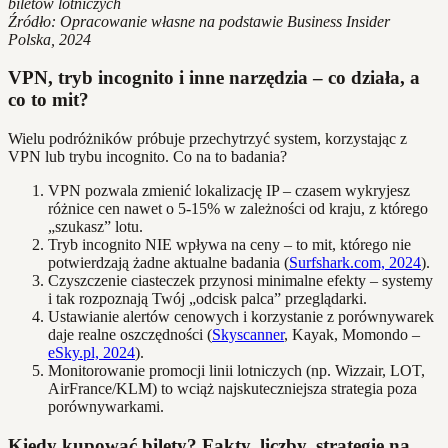
biletów lotniczych
Źródło: Opracowanie własne na podstawie Business Insider
Polska, 2024
VPN, tryb incognito i inne narzędzia – co działa, a
co to mit?
Wielu podróżników próbuje przechytrzyć system, korzystając z
VPN lub trybu incognito. Co na to badania?
VPN pozwala zmienić lokalizację IP – czasem wykryjesz
różnice cen nawet o 5-15% w zależności od kraju, z którego
„szukasz” lotu.
Tryb incognito NIE wpływa na ceny – to mit, którego nie
potwierdzają żadne aktualne badania (
Surfshark.com, 2024
).
Czyszczenie ciasteczek przynosi minimalne efekty – systemy
i tak rozpoznają Twój „odcisk palca” przeglądarki.
Ustawianie alertów cenowych i korzystanie z porównywarek
daje realne oszczędności (
Skyscanner
, Kayak, Momondo –
eSky.pl, 2024
).
Monitorowanie promocji linii lotniczych (np. Wizzair, LOT,
AirFrance/KLM) to wciąż najskuteczniejsza strategia poza
porównywarkami.
Kiedy kupować bilety? Fakty, liczby, strategie na