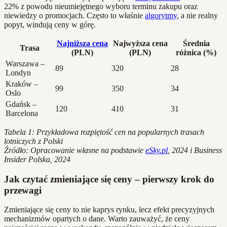
22% z powodu nieumiejętnego wyboru terminu zakupu oraz
niewiedzy o promocjach. Często to właśnie
algorytmy
, a nie realny
popyt, windują ceny w górę.
Najniższa cena
Najwyższa cena
Średnia
Trasa
(PLN)
(PLN)
różnica (%)
Warszawa –
89
320
28
Londyn
Kraków –
99
350
34
Oslo
Gdańsk –
120
410
31
Barcelona
Tabela 1: Przykładowa rozpiętość cen na popularnych trasach
lotniczych z Polski
Źródło: Opracowanie własne na podstawie
eSky.pl
, 2024 i Business
Insider Polska, 2024
Jak czytać zmieniające się ceny – pierwszy krok do
przewagi
Zmieniające się ceny to nie kaprys rynku, lecz efekt precyzyjnych
mechanizmów opartych o dane. Warto zauważyć, że ceny