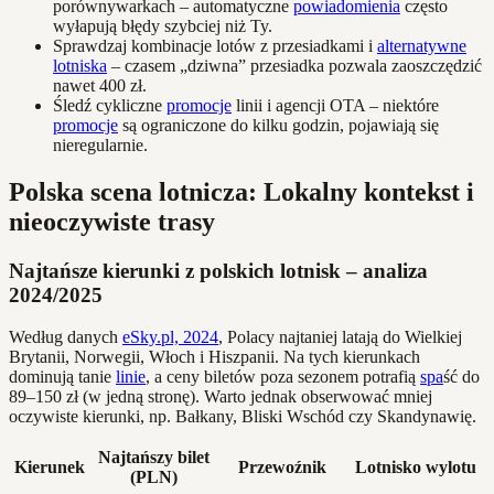
porównywarkach – automatyczne
powiadomienia
często
wyłapują błędy szybciej niż Ty.
Sprawdzaj kombinacje lotów z przesiadkami i
alternatywne
lotniska
– czasem „dziwna” przesiadka pozwala zaoszczędzić
nawet 400 zł.
Śledź cykliczne
promocje
linii i agencji OTA – niektóre
promocje
są ograniczone do kilku godzin, pojawiają się
nieregularnie.
Polska scena lotnicza: Lokalny kontekst i
nieoczywiste trasy
Najtańsze kierunki z polskich lotnisk – analiza
2024/2025
Według danych
eSky.pl, 2024
, Polacy najtaniej latają do Wielkiej
Brytanii, Norwegii, Włoch i Hiszpanii. Na tych kierunkach
dominują tanie
linie
, a ceny biletów poza sezonem potrafią
spa
ść do
89–150 zł (w jedną stronę). Warto jednak obserwować mniej
oczywiste kierunki, np. Bałkany, Bliski Wschód czy Skandynawię.
Najtańszy bilet
Kierunek
Przewoźnik
Lotnisko wylotu
(PLN)