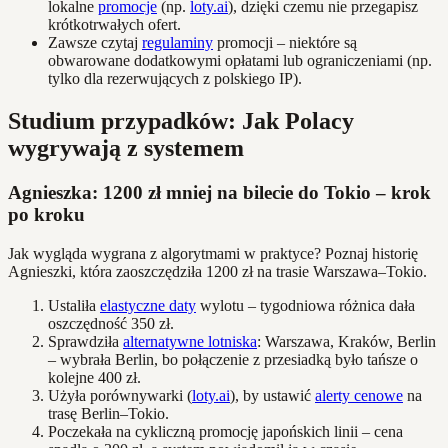
lokalne
promocje
(np.
loty.ai
), dzięki czemu nie przegapisz
krótkotrwałych ofert.
Zawsze czytaj
regulaminy
promocji – niektóre są
obwarowane dodatkowymi opłatami lub ograniczeniami (np.
tylko dla rezerwujących z polskiego IP).
Studium przypadków: Jak Polacy
wygrywają z systemem
Agnieszka: 1200 zł mniej na bilecie do Tokio – krok
po kroku
Jak wygląda wygrana z algorytmami w praktyce? Poznaj historię
Agnieszki, która zaoszczędziła 1200 zł na trasie Warszawa–Tokio.
Ustaliła
elastyczne daty
wylotu – tygodniowa różnica dała
oszczędność 350 zł.
Sprawdziła
alternatywne lotniska
: Warszawa, Kraków, Berlin
– wybrała Berlin, bo połączenie z przesiadką było tańsze o
kolejne 400 zł.
Użyła porównywarki (
loty.ai
), by ustawić
alerty cenowe
na
trasę Berlin–Tokio.
Poczekała na cykliczną promocję japońskich linii – cena