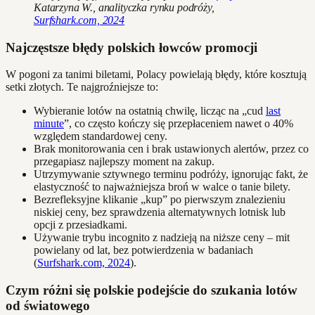
Katarzyna W., analityczka rynku podróży,
Surfshark.com, 2024
Najczęstsze błędy polskich łowców promocji
W pogoni za tanimi biletami, Polacy powielają błędy, które kosztują
setki złotych. Te najgroźniejsze to:
Wybieranie lotów na ostatnią chwilę, licząc na „cud
last
minute
”, co często kończy się przepłaceniem nawet o 40%
względem standardowej ceny.
Brak monitorowania cen i brak ustawionych alertów, przez co
przegapiasz najlepszy moment na zakup.
Utrzymywanie sztywnego terminu podróży, ignorując fakt, że
elastyczność to najważniejsza broń w walce o tanie bilety.
Bezrefleksyjne klikanie „kup” po pierwszym znalezieniu
niskiej ceny, bez sprawdzenia alternatywnych lotnisk lub
opcji z przesiadkami.
Używanie trybu incognito z nadzieją na niższe ceny – mit
powielany od lat, bez potwierdzenia w badaniach
(
Surfshark.com, 2024
).
Czym różni się polskie podejście do szukania lotów
od światowego