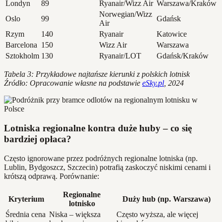
Londyn
89
Ryanair/Wizz Air
Warszawa/Kraków
Norwegian/Wizz
Oslo
99
Gdańsk
Air
Rzym
140
Ryanair
Katowice
Barcelona
150
Wizz Air
Warszawa
Sztokholm
130
Ryanair/LOT
Gdańsk/Kraków
Tabela 3: Przykładowe najtańsze kierunki z polskich lotnisk
Źródło: Opracowanie własne na podstawie
eSky.pl
, 2024
Lotniska regionalne kontra duże huby – co się
bardziej opłaca?
Często ignorowane przez podróżnych regionalne lotniska (np.
Lublin, Bydgoszcz, Szczecin) potrafią zaskoczyć niskimi cenami i
krótszą odprawą. Porównanie:
Regionalne
Kryterium
Duży hub (np. Warszawa)
lotnisko
Średnia cena
Niska – większa
Często wyższa, ale więcej