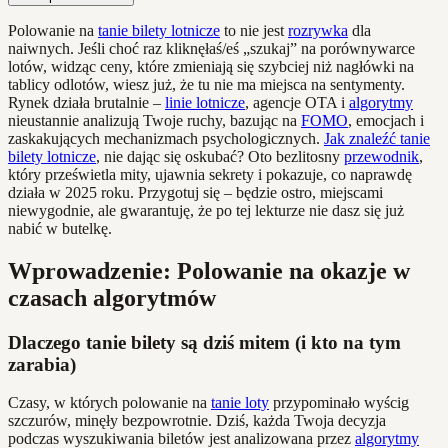
Polowanie na
tanie bilety lotnicze
to nie jest
rozrywka
dla
naiwnych. Jeśli choć raz kliknęłaś/eś „szukaj” na porównywarce
lotów, widząc ceny, które zmieniają się szybciej niż nagłówki na
tablicy odlotów, wiesz już, że tu nie ma miejsca na sentymenty.
Rynek działa brutalnie –
linie lotnicze
, agencje OTA i
algorytmy
nieustannie analizują Twoje ruchy, bazując na
FOMO
, emocjach i
zaskakujących mechanizmach psychologicznych.
Jak znaleźć tanie
bilety lotnicze
, nie dając się oskubać? Oto bezlitosny
przewodnik
,
który prześwietla mity, ujawnia sekrety i pokazuje, co naprawdę
działa w 2025 roku. Przygotuj się – będzie ostro, miejscami
niewygodnie, ale gwarantuję, że po tej lekturze nie dasz się już
nabić w butelkę.
Wprowadzenie: Polowanie na okazje w
czasach algorytmów
Dlaczego tanie bilety są dziś mitem (i kto na tym
zarabia)
Czasy, w których polowanie na
tanie loty
przypominało wyścig
szczurów, minęły bezpowrotnie. Dziś, każda Twoja decyzja
podczas wyszukiwania biletów jest analizowana przez
algorytmy