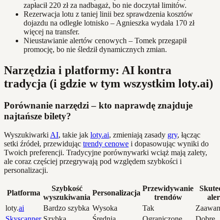
zapłacił 220 zł za nadbagaż, bo nie doczytał limitów.
Rezerwacja lotu z taniej linii bez sprawdzenia kosztów
dojazdu na odległe lotnisko – Agnieszka wydała 170 zł
więcej na transfer.
Nieustawianie alertów cenowych – Tomek przegapił
promocję, bo nie śledził dynamicznych zmian.
Narzędzia i platformy: AI kontra
tradycja (i gdzie w tym wszystkim loty.ai)
Porównanie narzędzi – kto naprawdę znajduje
najtańsze bilety?
Wyszukiwarki
AI
, takie jak
loty.ai
, zmieniają zasady
gry
, łącząc
setki źródeł, przewidując
trendy cenowe
i dopasowując wyniki do
Twoich preferencji. Tradycyjne porównywarki wciąż mają zalety,
ale coraz częściej przegrywają pod względem szybkości i
personalizacji.
Szybkość
Przewidywanie
Skute
Platforma
Personalizacja
wyszukiwania
trendów
ale
loty.
ai
Bardzo szybka
Wysoka
Tak
Zaawan
Skyscanner
Szybka
Średnia
Ograniczone
Dobre