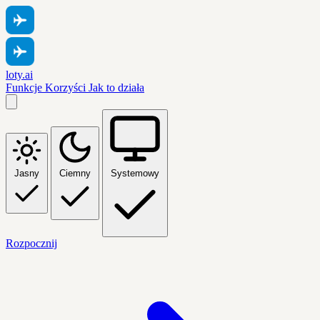
loty.ai
Funkcje
Korzyści
Jak to działa
Jasny
Ciemny
Systemowy
Rozpocznij