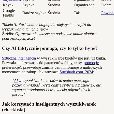
Kayak
Szybka
Średnia
Ograniczone
Dobre
Google
Bardzo szybka
Średnia
Tak
Powiad
Flights
Tabela 5: Porównanie najpopularniejszych narzędzi do
wyszukiwania tanich biletów
Źródło: Opracowanie własne na podstawie analiz platform
podróżniczych, 2024
Czy AI faktycznie pomaga, czy to tylko hype?
Sztuczna inteligencja
w wyszukiwarce biletów nie jest już bajką.
Pozwala analizować setki parametrów (daty, trasy,
promocje
,
preferencje), przewiduje zmiany cen i informuje o najlepszych
momentach na zakup. Jak zauważa
Surfshark.com, 2024
:
"
AI
w wyszukiwarkach lotów to realna przewaga –
pozwala wyłapać ukryte okazje szybciej niż człowiek, ale
wymaga świadomości i ustawienia odpowiednich
filtrów."
Jak korzystać z inteligentnych wyszukiwarek
(checklista)