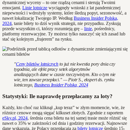
dynamicznej wyceny – to one rządzą cenami i sterują Twoimi
emocjami.
Linie lotnicze
wyciągnęły wnioski z lat pandemicznej
niepewności i wdrożyły systemy, które śledzą popyt, sezonowość, a
nawet lokalizację Twojego IP. Według
Business Insider Polska,
2024
, tanie bilety to dziś wynik strategii, nie przypadku. Zyskują
przede wszystkim ci, którzy rozumieją grę –
linie
, pośrednicy,
platformy rezerwacyjne. Ty możesz tylko nauczyć się ich zasad lub
stać się kolejnym „frajerem” na rynku.
"
Ceny biletów lotniczych
to już nie kwestia pory dnia czy
tygodnia, ale efekt pracy setek algorytmów
analizujących dane w czasie rzeczywistym. Kto o tym nie
wie, ten zawsze przepłaci." — Piotr S., ekspert ds. rynku
lotniczego,
Business Insider Polska, 2024
Statystyki: Ile naprawdę przepłacamy za loty?
Każdy, kto choć raz kliknął „kup teraz” w złym momencie, wie, że
różnice cenowe mogą sięgać kilkuset złotych. Zgodnie z raportem
eSky.pl, 2024
, średnia cena biletu na tej samej trasie może różnić się
nawet o 35% w zależności od dnia i godziny rezerwacji. Najnowsze
dane wskazują, że Polacy przepłacają za
bilety lotnicze
średnio 15-