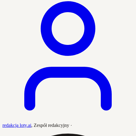
redakcja loty.ai
,
Zespół redakcyjny
·