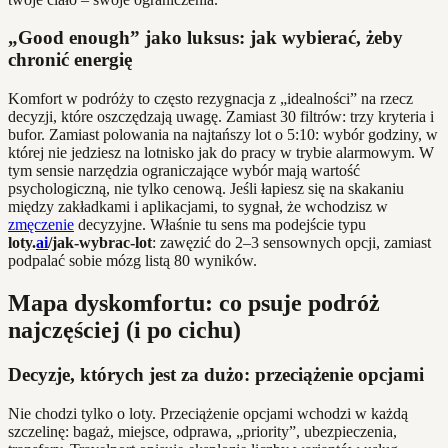
„Good enough” jako luksus: jak wybierać, żeby
chronić energię
Komfort w podróży to często rezygnacja z „idealności” na rzecz
decyzji, które oszczędzają uwagę. Zamiast 30 filtrów: trzy kryteria i
bufor. Zamiast polowania na najtańszy lot o 5:10: wybór godziny, w
której nie jedziesz na lotnisko jak do pracy w trybie alarmowym. W
tym sensie narzędzia ograniczające wybór mają wartość
psychologiczną, nie tylko cenową. Jeśli łapiesz się na skakaniu
między zakładkami i aplikacjami, to sygnał, że wchodzisz w
zmęczenie
decyzyjne. Właśnie tu sens ma podejście typu
loty.
ai
/jak-wybrac-lot
: zawęzić do 2–3 sensownych opcji, zamiast
podpalać sobie mózg listą 80 wyników.
Mapa dyskomfortu: co psuje podróż
najczęściej (i po cichu)
Decyzje, których jest za dużo: przeciążenie opcjami
Nie chodzi tylko o loty. Przeciążenie opcjami wchodzi w każdą
szczelinę: bagaż, miejsce, odprawa, „priority”, ubezpieczenia,