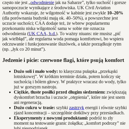
często nie jest „
odwodnienie
jak na Saharze”, tylko suchość i gorsze
samopoczucie wynikające z środowiska. UK Civil Aviation
Authority wskazuje, że wilgotność w kabinie jest zwykle
10–20%
(dla porównania budynki mają ok. 40–50%), a powszechne jest
uczucie suchości; CAA dodaje też, że wbrew popularnemu
przekonaniu niska wilgotność sama w sobie nie oznacza
odwodnienia (
UK CAA, b.d.
). To ważny niuans: nie musisz „pić
jak wielbłąd”, ale regularna woda pomaga komfortowi, bo wspiera
odczuwanie i funkcjonowanie śluzówek, a także porządkuje rytm
(np. „łyk co 20 minut”).
Jedzenie i picie: czerwone flagi, które psują komfort
Dużo soli i mało wody:
to klasyczna pułapka „przekąski
lotniskowej”. W krótkim terminie działa, potem kończy się
suchością i bólem głowy. W praktyce wracasz do wody, tylko
już w gorszym nastroju.
Ciężkie, tłuste posiłki przed długim siedzeniem:
zwiększają
dyskomfort brzucha i uczucie „otępienia”, które nie jest snem
ani regeneracją.
Dużo cukru w trasie:
szybki
zastrzyk
energii i równie szybki
zjazd koncentracji – szczególnie dotkliwy przy przesiadkach.
Eksperymenty z nowymi produktami:
podróż to zły
moment na testowanie granic żołądka; „komfort podrozy” nie
lubi niespodzianek.