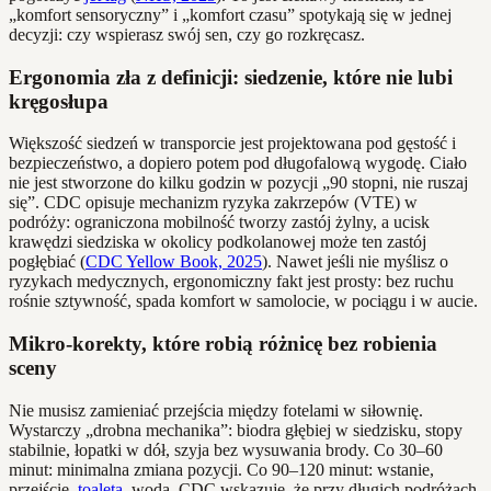
„komfort sensoryczny” i „komfort czasu” spotykają się w jednej
decyzji: czy wspierasz swój sen, czy go rozkręcasz.
Ergonomia zła z definicji: siedzenie, które nie lubi
kręgosłupa
Większość siedzeń w transporcie jest projektowana pod gęstość i
bezpieczeństwo, a dopiero potem pod długofalową wygodę. Ciało
nie jest stworzone do kilku godzin w pozycji „90 stopni, nie ruszaj
się”. CDC opisuje mechanizm ryzyka zakrzepów (VTE) w
podróży: ograniczona mobilność tworzy zastój żylny, a ucisk
krawędzi siedziska w okolicy podkolanowej może ten zastój
pogłębiać (
CDC Yellow Book, 2025
). Nawet jeśli nie myślisz o
ryzykach medycznych, ergonomiczny fakt jest prosty: bez ruchu
rośnie sztywność, spada komfort w samolocie, w pociągu i w aucie.
Mikro-korekty, które robią różnicę bez robienia
sceny
Nie musisz zamieniać przejścia między fotelami w siłownię.
Wystarczy „drobna mechanika”: biodra głębiej w siedzisku, stopy
stabilnie, łopatki w dół, szyja bez wysuwania brody. Co 30–60
minut: minimalna zmiana pozycji. Co 90–120 minut: wstanie,
przejście,
toaleta
, woda. CDC wskazuje, że przy długich podróżach