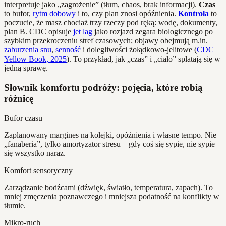
interpretuje jako „zagrożenie” (tłum, chaos, brak informacji).
Czas
to bufor,
rytm dobowy
i to, czy plan znosi opóźnienia.
Kontrola
to
poczucie, że masz chociaż trzy rzeczy pod ręką: wodę, dokumenty,
plan B. CDC opisuje
jet lag
jako rozjazd zegara biologicznego po
szybkim przekroczeniu stref czasowych; objawy obejmują m.in.
zaburzenia snu
,
senność
i dolegliwości żołądkowo-jelitowe (
CDC
Yellow Book, 2025
). To przykład, jak „czas” i „ciało” splatają się w
jedną sprawę.
Słownik komfortu podróży: pojęcia, które robią
różnicę
Bufor czasu
Zaplanowany margines na kolejki, opóźnienia i własne tempo. Nie
„fanaberia”, tylko amortyzator stresu – gdy coś się sypie, nie sypie
się wszystko naraz.
Komfort sensoryczny
Zarządzanie bodźcami (dźwięk, światło, temperatura, zapach). To
mniej zmęczenia poznawczego i mniejsza podatność na konflikty w
tłumie.
Mikro-ruch