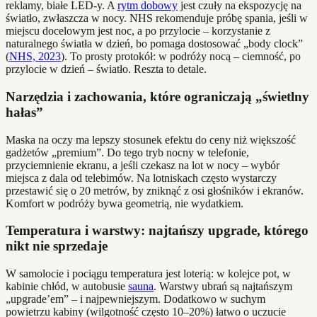
reklamy, białe LED-y. A
rytm dobowy
jest czuły na ekspozycję na
światło, zwłaszcza w nocy. NHS rekomenduje próbę spania, jeśli w
miejscu docelowym jest noc, a po przylocie – korzystanie z
naturalnego światła w dzień, bo pomaga dostosować „body clock”
(
NHS, 2023
). To prosty protokół: w podróży nocą – ciemność, po
przylocie w dzień – światło. Reszta to detale.
Narzędzia i zachowania, które ograniczają „świetlny
hałas”
Maska na oczy ma lepszy stosunek efektu do ceny niż większość
gadżetów „premium”. Do tego tryb nocny w telefonie,
przyciemnienie ekranu, a jeśli czekasz na lot w nocy – wybór
miejsca z dala od telebimów. Na lotniskach często wystarczy
przestawić się o 20 metrów, by zniknąć z osi głośników i ekranów.
Komfort w podróży bywa geometrią, nie wydatkiem.
Temperatura i warstwy: najtańszy upgrade, którego
nikt nie sprzedaje
W samolocie i pociągu temperatura jest loterią: w kolejce pot, w
kabinie chłód, w autobusie
sauna
. Warstwy ubrań są najtańszym
„upgrade’em” – i najpewniejszym. Dodatkowo w suchym
powietrzu kabiny (wilgotność często 10–20%) łatwo o uczucie