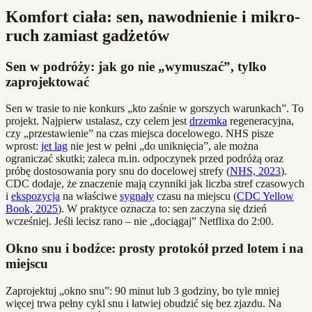
Komfort ciała: sen, nawodnienie i mikro-
ruch zamiast gadżetów
Sen w podróży: jak go nie „wymuszać”, tylko
zaprojektować
Sen w trasie to nie konkurs „kto zaśnie w gorszych warunkach”. To
projekt. Najpierw ustalasz, czy celem jest
drzemka
regeneracyjna,
czy „przestawienie” na czas miejsca docelowego. NHS pisze
wprost:
jet lag
nie jest w pełni „do uniknięcia”, ale można
ograniczać skutki; zaleca m.in. odpoczynek przed podróżą oraz
próbę dostosowania pory snu do docelowej strefy (
NHS, 2023
).
CDC dodaje, że znaczenie mają czynniki jak liczba stref czasowych
i
ekspozycja
na właściwe
sygnały
czasu na miejscu (
CDC Yellow
Book, 2025
). W praktyce oznacza to: sen zaczyna się dzień
wcześniej. Jeśli lecisz rano – nie „dociągaj” Netflixa do 2:00.
Okno snu i bodźce: prosty protokół przed lotem i na
miejscu
Zaprojektuj „okno snu”: 90 minut lub 3 godziny, bo tyle mniej
więcej trwa pełny cykl snu i łatwiej obudzić się bez zjazdu. Na