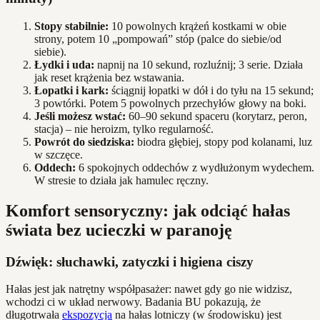
Stopy stabilnie:
10 powolnych krążeń kostkami w obie
strony, potem 10 „pompowań” stóp (palce do siebie/od
siebie).
Łydki i uda:
napnij na 10 sekund, rozluźnij; 3 serie. Działa
jak reset krążenia bez wstawania.
Łopatki i kark:
ściągnij łopatki w dół i do tyłu na 15 sekund;
3 powtórki. Potem 5 powolnych przechyłów głowy na boki.
Jeśli możesz wstać:
60–90 sekund spaceru (korytarz, peron,
stacja) – nie heroizm, tylko regularność.
Powrót do siedziska:
biodra głębiej, stopy pod kolanami, luz
w szczęce.
Oddech:
6 spokojnych oddechów z wydłużonym wydechem.
W stresie to działa jak hamulec ręczny.
Komfort sensoryczny: jak odciąć hałas
świata bez ucieczki w paranoję
Dźwięk: słuchawki, zatyczki i higiena ciszy
Hałas jest jak natrętny współpasażer: nawet gdy go nie widzisz,
wchodzi ci w układ nerwowy. Badania BU pokazują, że
długotrwała
ekspozycja
na hałas lotniczy (w środowisku) jest