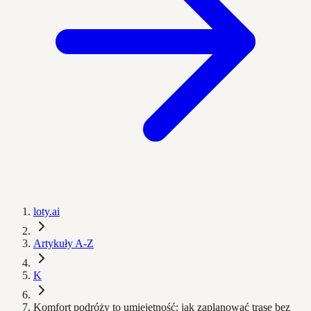
loty.ai
Artykuły A-Z
K
Komfort podróży to umiejętność: jak zaplanować trasę bez