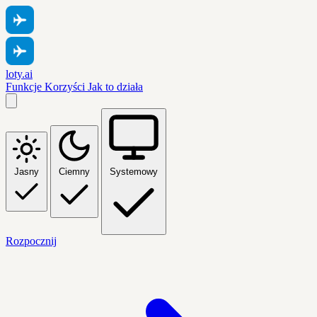
loty.ai
Funkcje
Korzyści
Jak to działa
Jasny
Ciemny
Systemowy
Rozpocznij