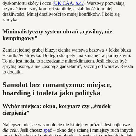
dyskomfortu skóry i oczu (
UK CAA, b.d.
). Warstwy pozwalają
trzymać termiczny komfort stabilnie, a stabilność to mniej
drażliwości. Mniej drażliwości to mniej konfliktów. I koło się
zamyka.
Minimalistyczny system ubrań „cywilny, nie
kempingowy”
Zamiast jednej grubej bluzy: cienka warstwa bazowa + lekka bluza
+ kurtka/wiatrówka. Do tego skarpety „na zmianę” w podręcznym.
To nie jest moda, to zarządzanie mikroklimatem. Jeśli chcesz być
sprytną osobą, a nie „osobą z gadżetami”, zacznij od warstw. Reszta
to dodatki.
Samolot bez romantyzmu: miejsce,
boarding i toaleta jako polityka
Wybór miejsca: okno, korytarz czy „środek
cierpienia”
Najlepsze miejsce w samolocie nie istnieje w próżni. Jest najlepsze
dla celu
. Jeśli chcesz
spa
ć – okno daje ścianę i mniejszy ruch innych
ludzi. Jeśli chcesz kontrolę i swobodę – korytarz to dostęp do toalety