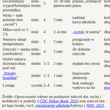
(wcześniejszy
niski–
10–30 min
pokusa „ściśnięcia”
krót
5
wyjazd/luźniejsza
średni
planowania
planu
dłu
przesiadka)
Woda + stałe
nadmiar
krót
jedzenie (bez
niski
4
5 min
kawy/alkoholu
dłu
„awarii”)
Mikro-ruch co 1–
niski
4
2–4 min
„
wstyd
, że patrzą”
dłu
2 h
Warstwy ubrań
przegrzanie w
krót
niski
3
5 min
(temperatura)
kolejce
dłu
Zatyczki + maska
niski–
źle dobrane
4
2 min
dłu
(sen/bodźce)
średni
zatyczki
Wybór miejsca
śred
(korytarz/okno
średni
3–5
2 min
dopłata bez sensu
dłu
pod cel)
„
Priority
kupowanie
średni
2–3
1 min
tan
boarding
”
złudzenia
brak realnego
dłu
Lounge
wysoki
2–4
1 min
wpływu na lot
prz
Źródło: Opracowanie własne na podstawie zaleceń dot. ruchu i
mobilności w podróży z
CDC Yellow Book, 2025
oraz zaleceń dot.
jet lagu (woda, ruch,
ograniczenie alkoholu
/kofeiny) z
NHS, 2023
.