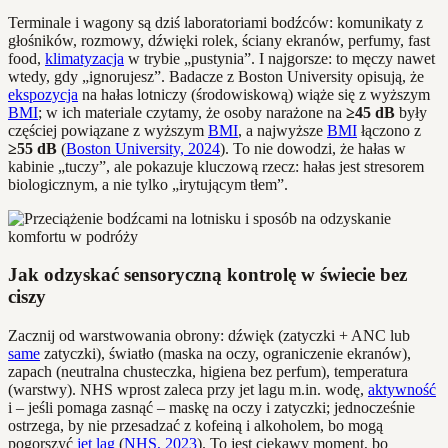
Terminale i wagony są dziś laboratoriami bodźców: komunikaty z
głośników, rozmowy, dźwięki rolek, ściany ekranów, perfumy, fast
food,
klimatyzacja
w trybie „pustynia”. I najgorsze: to męczy nawet
wtedy, gdy „ignorujesz”. Badacze z Boston University opisują, że
ekspozycja
na hałas lotniczy (środowiskową) wiąże się z wyższym
BMI
; w ich materiale czytamy, że osoby narażone na
≥45 dB
były
częściej powiązane z wyższym
BMI
, a najwyższe
BMI
łączono z
≥55 dB
(
Boston University, 2024
). To nie dowodzi, że hałas w
kabinie „tuczy”, ale pokazuje kluczową rzecz: hałas jest stresorem
biologicznym, a nie tylko „irytującym tłem”.
Jak odzyskać sensoryczną kontrolę w świecie bez
ciszy
Zacznij od warstwowania obrony: dźwięk (zatyczki + ANC lub
same
zatyczki), światło (maska na oczy, ograniczenie ekranów),
zapach (neutralna chusteczka, higiena bez perfum), temperatura
(warstwy). NHS wprost zaleca przy jet lagu m.in. wodę,
aktywność
i – jeśli pomaga zasnąć – maskę na oczy i zatyczki; jednocześnie
ostrzega, by nie przesadzać z kofeiną i alkoholem, bo mogą
pogorszyć
jet lag
(
NHS, 2023
). To jest ciekawy moment, bo