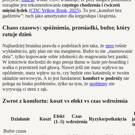
rozsądne jest rekomendowanie
częstego chodzenia i ćwiczeń
mięśni łydek
(
CDC Yellow Book, 2025
). To jest „komfort bez
gadżetów”: ruch jako amortyzator dla kręgosłupa i krążenia.
Chaos czasowy: spóźnienia, przesiadki, bufor, który
ratuje dzień
Najbardziej brutalna prawda o podróżach jest taka, że
stres
rośnie
wykładniczo, gdy plan nie ma marginesu. Bufor to nie „marnowanie
dnia”, tylko kupowanie sobie zdolności do reagowania bez paniki.
W lotnictwie dochodzi do tego presja tłumu w fazie pre-boarding i
walka o przestrzeń nad głową. Nawet jeśli nie masz wpływu na
opóźnienie, masz wpływ na to, czy będzie ono katastrofą w twoim
układzie nerwowym. A to jest fundament:
komfort w podróży
nie
polega na braku problemów, tylko na tym, że
problemy
nie
wyrywają ci steru z rąk.
Zwrot z komfortu: koszt vs efekt vs czas wdrożenia
Efekt
Czas
Działanie
Koszt
Ryzyko/potknięcia
j
(1–5)
wdrożenia
t
Bufor czasu