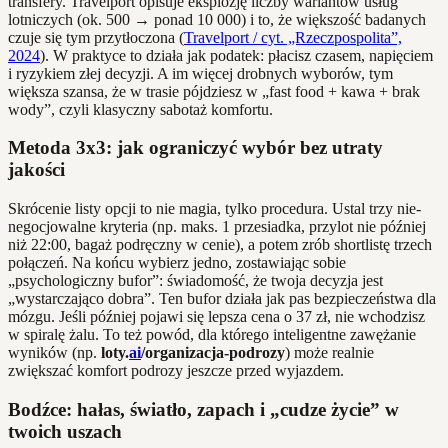
transfery. Travelport opisuje eksplozję liczby wariantów usług
lotniczych (ok. 500 → ponad 10 000) i to, że większość badanych
czuje się tym przytłoczona (
Travelport / cyt. „Rzeczpospolita”,
2024
). W praktyce to działa jak podatek: płacisz czasem, napięciem
i ryzykiem złej decyzji. A im więcej drobnych wyborów, tym
większa szansa, że w trasie pójdziesz w „fast food + kawa + brak
wody”, czyli klasyczny sabotaż komfortu.
Metoda 3x3: jak ograniczyć wybór bez utraty
jakości
Skrócenie listy opcji to nie magia, tylko procedura. Ustal trzy nie-
negocjowalne kryteria (np. maks. 1 przesiadka, przylot nie później
niż 22:00, bagaż podręczny w cenie), a potem zrób shortlistę trzech
połączeń. Na końcu wybierz jedno, zostawiając sobie
„psychologiczny bufor”: świadomość, że twoja decyzja jest
„wystarczająco dobra”. Ten bufor działa jak pas bezpieczeństwa dla
mózgu. Jeśli później pojawi się lepsza cena o 37 zł, nie wchodzisz
w spiralę żalu. To też powód, dla którego inteligentne zawężanie
wyników (np.
loty.
ai
/organizacja-podrozy
) może realnie
zwiększać komfort podrozy jeszcze przed wyjazdem.
Bodźce: hałas, światło, zapach i „cudze życie” w
twoich uszach