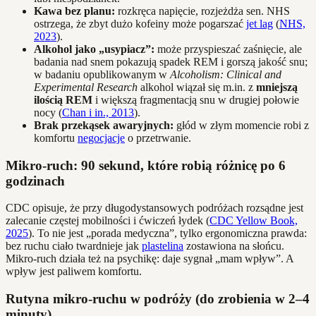
Kawa bez planu:
rozkręca napięcie, rozjeżdża sen. NHS
ostrzega, że zbyt dużo kofeiny może pogarszać
jet lag
(
NHS,
2023
).
Alkohol jako „usypiacz”:
może przyspieszać zaśnięcie, ale
badania nad snem pokazują spadek REM i gorszą jakość snu;
w badaniu opublikowanym w
Alcoholism: Clinical and
Experimental Research
alkohol wiązał się m.in. z
mniejszą
ilością REM
i większą fragmentacją snu w drugiej połowie
nocy (
Chan i in., 2013
).
Brak przekąsek awaryjnych:
głód w złym momencie robi z
komfortu
negocjacje
o przetrwanie.
Mikro-ruch: 90 sekund, które robią różnicę po 6
godzinach
CDC opisuje, że przy długodystansowych podróżach rozsądne jest
zalecanie częstej mobilności i ćwiczeń łydek (
CDC Yellow Book,
2025
). To nie jest „porada medyczna”, tylko ergonomiczna prawda:
bez ruchu ciało twardnieje jak
plastelina
zostawiona na słońcu.
Mikro-ruch działa też na psychikę: daje sygnał „mam wpływ”. A
wpływ jest paliwem komfortu.
Rutyna mikro-ruchu w podróży (do zrobienia w 2–4
minuty)