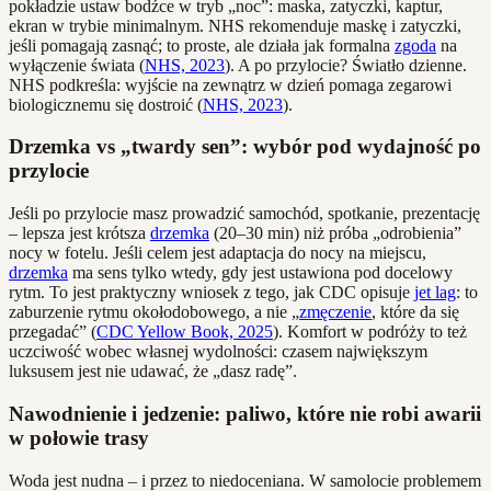
pokładzie ustaw bodźce w tryb „noc”: maska, zatyczki, kaptur,
ekran w trybie minimalnym. NHS rekomenduje maskę i zatyczki,
jeśli pomagają zasnąć; to proste, ale działa jak formalna
zgoda
na
wyłączenie świata (
NHS, 2023
). A po przylocie? Światło dzienne.
NHS podkreśla: wyjście na zewnątrz w dzień pomaga zegarowi
biologicznemu się dostroić (
NHS, 2023
).
Drzemka vs „twardy sen”: wybór pod wydajność po
przylocie
Jeśli po przylocie masz prowadzić samochód, spotkanie, prezentację
– lepsza jest krótsza
drzemka
(20–30 min) niż próba „odrobienia”
nocy w fotelu. Jeśli celem jest adaptacja do nocy na miejscu,
drzemka
ma sens tylko wtedy, gdy jest ustawiona pod docelowy
rytm. To jest praktyczny wniosek z tego, jak CDC opisuje
jet lag
: to
zaburzenie rytmu okołodobowego, a nie „
zmęczenie
, które da się
przegadać” (
CDC Yellow Book, 2025
). Komfort w podróży to też
uczciwość wobec własnej wydolności: czasem największym
luksusem jest nie udawać, że „dasz radę”.
Nawodnienie i jedzenie: paliwo, które nie robi awarii
w połowie trasy
Woda jest nudna – i przez to niedoceniana. W samolocie problemem