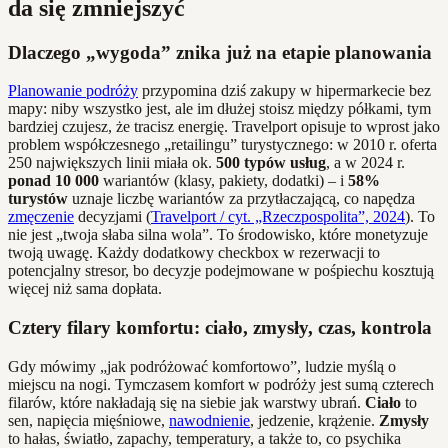
da się zmniejszyć
Dlaczego „wygoda” znika już na etapie planowania
Planowanie podróży
przypomina dziś zakupy w hipermarkecie bez
mapy: niby wszystko jest, ale im dłużej stoisz między półkami, tym
bardziej czujesz, że tracisz energię. Travelport opisuje to wprost jako
problem współczesnego „retailingu” turystycznego: w 2010 r. oferta
250 największych linii miała ok.
500 typów usług
, a w 2024 r.
ponad 10 000
wariantów (klasy, pakiety, dodatki) – i
58%
turystów
uznaje liczbę wariantów za przytłaczającą, co napędza
zmęczenie
decyzjami (
Travelport / cyt. „Rzeczpospolita”, 2024
). To
nie jest „twoja słaba silna wola”. To środowisko, które monetyzuje
twoją uwagę. Każdy dodatkowy checkbox w rezerwacji to
potencjalny stresor, bo decyzje podejmowane w pośpiechu kosztują
więcej niż sama dopłata.
Cztery filary komfortu: ciało, zmysły, czas, kontrola
Gdy mówimy „jak podróżować komfortowo”, ludzie myślą o
miejscu na nogi. Tymczasem komfort w podróży jest sumą czterech
filarów, które nakładają się na siebie jak warstwy ubrań.
Ciało
to
sen, napięcia mięśniowe,
nawodnienie
, jedzenie, krążenie.
Zmysły
to hałas, światło, zapachy, temperatury, a także to, co psychika