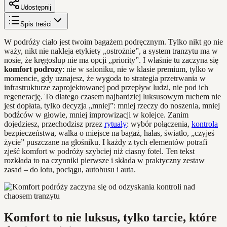
Udostępnij
Spis treści
W podróży ciało jest twoim bagażem podręcznym. Tylko nikt go nie
waży, nikt nie nakleja etykiety „ostrożnie”, a system tranzytu ma w
nosie, że kręgosłup nie ma opcji „priority”. I właśnie tu zaczyna się
komfort podrozy
: nie w saloniku, nie w klasie premium, tylko w
momencie, gdy uznajesz, że wygoda to strategia przetrwania w
infrastrukturze zaprojektowanej pod przepływ ludzi, nie pod ich
regenerację. To dlatego czasem najbardziej luksusowym ruchem nie
jest dopłata, tylko decyzja „mniej”: mniej rzeczy do noszenia, mniej
bodźców w głowie, mniej improwizacji w kolejce. Zanim
dojedziesz, przechodzisz przez
rytuały
: wybór połączenia,
kontrola
bezpieczeństwa, walka o miejsce na bagaż, hałas, światło, „czyjeś
życie” puszczane na głośniku. I każdy z tych elementów potrafi
zjeść komfort w podróży szybciej niż ciasny fotel. Ten tekst
rozkłada to na czynniki pierwsze i składa w praktyczny zestaw
zasad – do lotu, pociągu, autobusu i auta.
Komfort to nie luksus, tylko tarcie, które