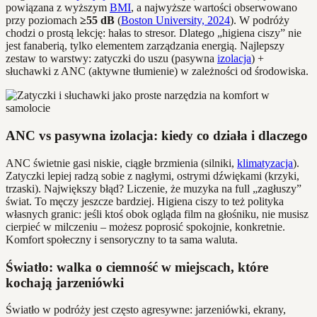
powiązana z wyższym
BMI
, a najwyższe wartości obserwowano
przy poziomach
≥55 dB
(
Boston University, 2024
). W podróży
chodzi o prostą lekcję: hałas to stresor. Dlatego „higiena ciszy” nie
jest fanaberią, tylko elementem zarządzania energią. Najlepszy
zestaw to warstwy: zatyczki do uszu (pasywna
izolacja
) +
słuchawki z ANC (aktywne tłumienie) w zależności od środowiska.
ANC vs pasywna izolacja: kiedy co działa i dlaczego
ANC świetnie gasi niskie, ciągłe brzmienia (silniki,
klimatyzacja
).
Zatyczki lepiej radzą sobie z nagłymi, ostrymi dźwiękami (krzyki,
trzaski). Największy błąd? Liczenie, że muzyka na full „zagłuszy”
świat. To męczy jeszcze bardziej. Higiena ciszy to też polityka
własnych granic: jeśli ktoś obok ogląda film na głośniku, nie musisz
cierpieć w milczeniu – możesz poprosić spokojnie, konkretnie.
Komfort społeczny i sensoryczny to ta sama waluta.
Światło: walka o ciemność w miejscach, które
kochają jarzeniówki
Światło w podróży jest często agresywne: jarzeniówki, ekrany,