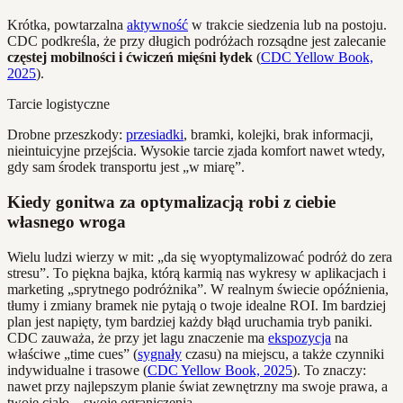
Krótka, powtarzalna
aktywność
w trakcie siedzenia lub na postoju.
CDC podkreśla, że przy długich podróżach rozsądne jest zalecanie
częstej mobilności i ćwiczeń mięśni łydek
(
CDC Yellow Book,
2025
).
Tarcie logistyczne
Drobne przeszkody:
przesiadki
, bramki, kolejki, brak informacji,
nieintuicyjne przejścia. Wysokie tarcie zjada komfort nawet wtedy,
gdy sam środek transportu jest „w miarę”.
Kiedy gonitwa za optymalizacją robi z ciebie
własnego wroga
Wielu ludzi wierzy w mit: „da się wyoptymalizować podróż do zera
stresu”. To piękna bajka, którą karmią nas wykresy w aplikacjach i
marketing „sprytnego podróżnika”. W realnym świecie opóźnienia,
tłumy i zmiany bramek nie pytają o twoje idealne ROI. Im bardziej
plan jest napięty, tym bardziej każdy błąd uruchamia tryb paniki.
CDC zauważa, że przy jet lagu znaczenie ma
ekspozycja
na
właściwe „time cues” (
sygnały
czasu) na miejscu, a także czynniki
indywidualne i trasowe (
CDC Yellow Book, 2025
). To znaczy:
nawet przy najlepszym planie świat zewnętrzny ma swoje prawa, a
twoje ciało – swoje ograniczenia.