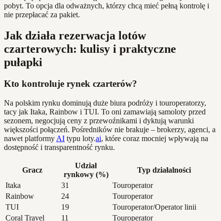
pobyt. To opcja dla odważnych, którzy chcą mieć pełną kontrolę i
nie przepłacać za pakiet.
Jak działa rezerwacja lotów
czarterowych: kulisy i praktyczne
pułapki
Kto kontroluje rynek czarterów?
Na polskim rynku dominują duże biura podróży i touroperatorzy,
tacy jak Itaka, Rainbow i TUI. To oni zamawiają samoloty przed
sezonem, negocjują ceny z przewoźnikami i dyktują warunki
większości połączeń. Pośredników nie brakuje – brokerzy, agenci, a
nawet platformy
AI
typu loty.
ai
, które coraz mocniej wpływają na
dostępność i transparentność rynku.
Udział
Gracz
Typ działalności
rynkowy (%)
Itaka
31
Touroperator
Rainbow
24
Touroperator
TUI
19
Touroperator/Operator linii
Coral Travel
11
Touroperator