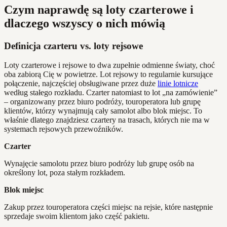
Czym naprawdę są loty czarterowe i
dlaczego wszyscy o nich mówią
Definicja czarteru vs. loty rejsowe
Loty czarterowe i rejsowe to dwa zupełnie odmienne światy, choć
oba zabiorą Cię w powietrze. Lot rejsowy to regularnie kursujące
połączenie, najczęściej obsługiwane przez duże
linie lotnicze
według stałego rozkładu. Czarter natomiast to lot „na zamówienie”
– organizowany przez biuro podróży, touroperatora lub grupę
klientów, którzy wynajmują cały samolot albo blok miejsc. To
właśnie dlatego znajdziesz czartery na trasach, których nie ma w
systemach rejsowych przewoźników.
Czarter
Wynajęcie samolotu przez biuro podróży lub grupę osób na
określony lot, poza stałym rozkładem.
Blok miejsc
Zakup przez touroperatora części miejsc na rejsie, które następnie
sprzedaje swoim klientom jako część pakietu.