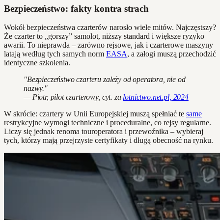
Bezpieczeństwo: fakty kontra strach
Wokół bezpieczeństwa czarterów narosło wiele mitów. Najczęstszy?
Że czarter to „gorszy” samolot, niższy standard i większe ryzyko
awarii. To nieprawda – zarówno rejsowe, jak i czarterowe maszyny
latają według tych samych norm
EASA
, a załogi muszą przechodzić
identyczne szkolenia.
"Bezpieczeństwo czarteru zależy od operatora, nie od
nazwy."
— Piotr, pilot czarterowy, cyt. za
lotnictwo.net.pl, 2024
W skrócie: czartery w Unii Europejskiej muszą spełniać te
same
restrykcyjne wymogi techniczne i proceduralne, co rejsy regularne.
Liczy się jednak renoma touroperatora i przewoźnika – wybieraj
tych, którzy mają przejrzyste certyfikaty i długą obecność na rynku.