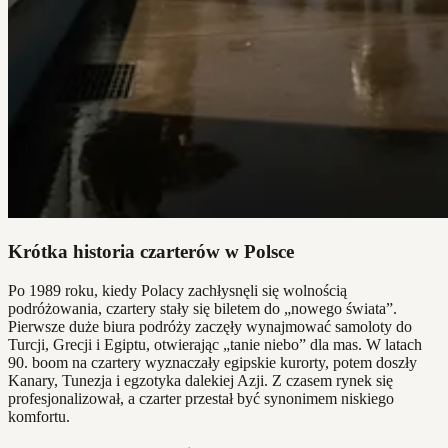
Krótka historia czarterów w Polsce
Po 1989 roku, kiedy Polacy zachłysnęli się wolnością
podróżowania, czartery stały się biletem do „nowego świata”.
Pierwsze duże biura podróży zaczęły wynajmować samoloty do
Turcji, Grecji i Egiptu, otwierając „tanie niebo” dla mas. W latach
90. boom na czartery wyznaczały egipskie kurorty, potem doszły
Kanary, Tunezja i egzotyka dalekiej Azji. Z czasem rynek się
profesjonalizował, a czarter przestał być synonimem niskiego
komfortu.