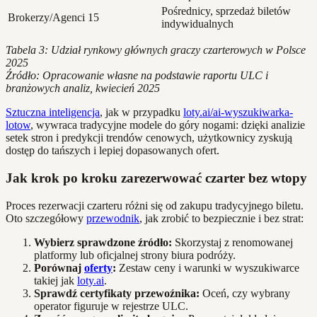
Pośrednicy, sprzedaż biletów
Brokerzy/Agenci
15
indywidualnych
Tabela 3: Udział rynkowy głównych graczy czarterowych w Polsce
2025
Źródło: Opracowanie własne na podstawie raportu ULC i
branżowych analiz, kwiecień 2025
Sztuczna inteligencja
, jak w przypadku
loty.ai/ai-wyszukiwarka-
lotow
, wywraca tradycyjne modele do góry nogami: dzięki analizie
setek stron i predykcji trendów cenowych, użytkownicy zyskują
dostęp do tańszych i lepiej dopasowanych ofert.
Jak krok po kroku zarezerwować czarter bez wtopy
Proces rezerwacji czarteru różni się od zakupu tradycyjnego biletu.
Oto szczegółowy
przewodnik
, jak zrobić to bezpiecznie i bez strat:
Wybierz sprawdzone źródło:
Skorzystaj z renomowanej
platformy lub oficjalnej strony biura podróży.
Porównaj
oferty
:
Zestaw ceny i warunki w wyszukiwarce
takiej jak
loty.ai
.
Sprawdź certyfikaty przewoźnika:
Oceń, czy wybrany
operator figuruje w rejestrze ULC.