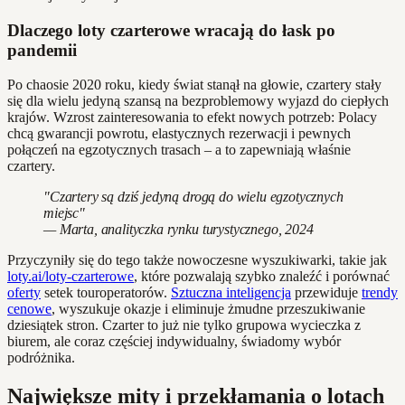
Dlaczego loty czarterowe wracają do łask po
pandemii
Po chaosie 2020 roku, kiedy świat stanął na głowie, czartery stały
się dla wielu jedyną szansą na bezproblemowy wyjazd do ciepłych
krajów. Wzrost zainteresowania to efekt nowych potrzeb: Polacy
chcą gwarancji powrotu, elastycznych rezerwacji i pewnych
połączeń na egzotycznych trasach – a to zapewniają właśnie
czartery.
"Czartery są dziś jedyną drogą do wielu egzotycznych
miejsc"
— Marta, analityczka rynku turystycznego, 2024
Przyczyniły się do tego także nowoczesne wyszukiwarki, takie jak
loty.ai/loty-czarterowe
, które pozwalają szybko znaleźć i porównać
oferty
setek touroperatorów.
Sztuczna inteligencja
przewiduje
trendy
cenowe
, wyszukuje okazje i eliminuje żmudne przeszukiwanie
dziesiątek stron. Czarter to już nie tylko grupowa wycieczka z
biurem, ale coraz częściej indywidualny, świadomy wybór
podróżnika.
Największe mity i przekłamania o lotach