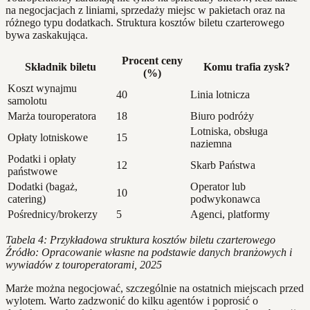
na negocjacjach z liniami, sprzedaży miejsc w pakietach oraz na
różnego typu dodatkach. Struktura kosztów biletu czarterowego
bywa zaskakująca.
Procent ceny
Składnik biletu
Komu trafia zysk?
(%)
Koszt wynajmu
40
Linia lotnicza
samolotu
Marża touroperatora
18
Biuro podróży
Lotniska, obsługa
Opłaty lotniskowe
15
naziemna
Podatki i opłaty
12
Skarb Państwa
państwowe
Dodatki (bagaż,
Operator lub
10
catering)
podwykonawca
Pośrednicy/brokerzy
5
Agenci, platformy
Tabela 4: Przykładowa struktura kosztów biletu czarterowego
Źródło: Opracowanie własne na podstawie danych branżowych i
wywiadów z touroperatorami, 2025
Marże można negocjować, szczególnie na ostatnich miejscach przed
wylotem. Warto zadzwonić do kilku agentów i poprosić o