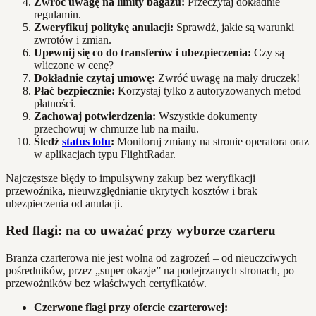
Zwróć uwagę na limity bagażu:
Przeczytaj dokładnie
regulamin.
Zweryfikuj politykę anulacji:
Sprawdź, jakie są warunki
zwrotów i zmian.
Upewnij się co do transferów i ubezpieczenia:
Czy są
wliczone w cenę?
Dokładnie czytaj umowę:
Zwróć uwagę na mały druczek!
Płać bezpiecznie:
Korzystaj tylko z autoryzowanych metod
płatności.
Zachowaj potwierdzenia:
Wszystkie dokumenty
przechowuj w chmurze lub na mailu.
Śledź
status lotu
:
Monitoruj zmiany na stronie operatora oraz
w aplikacjach typu FlightRadar.
Najczęstsze błędy to impulsywny zakup bez weryfikacji
przewoźnika, nieuwzględnianie ukrytych kosztów i brak
ubezpieczenia od anulacji.
Red flagi: na co uważać przy wyborze czarteru
Branża czarterowa nie jest wolna od zagrożeń – od nieuczciwych
pośredników, przez „super okazje” na podejrzanych stronach, po
przewoźników bez właściwych certyfikatów.
Czerwone flagi przy ofercie czarterowej: