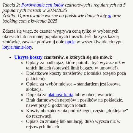
Tabela 2:
Porównanie cen lotów
czarterowych i regularnych na 5
popularnych trasach w 2024/2025
Źródło: Opracowanie własne na podstawie danych loty.
ai
oraz
booking.com z kwietnia 2025
Zdarza się więc, że czarter wygrywa ceną tylko w wybranych
okresach lub na mniej popularnych trasach. Jeśli liczysz każdą
złotówkę, zawsze porównuj obie
opcje
w wyszukiwarkach typu
loty.ai/tanie-loty
.
Ukryte koszty
czarterów, o których się nie mówi:
Opłaty za nadbagaż, które potrafią być wyższe niż w
tanich liniach (sprawdź limit bagażu w umowie!).
Dodatkowe koszty transferów z lotniska (często poza
pakietem).
Opłata za wybór miejsca – standardem jest losowa
alokacja.
Dopłata za
płatność kartą
lub w obcej walucie.
Brak darmowych napojów i posiłków na pokładzie,
nawet przy 5-godzinnych lotach.
Koszty ubezpieczenia podróżnego, często „doklejane”
do rezerwacji.
Opłata za zmianę lub anulację, dużo wyższa niż w
rejsowych liniach.