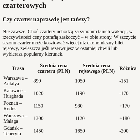
czarterowych
Czy czarter naprawdę jest tańszy?
Nie zawsze. Choć czartery uchodzą za synonim tanich wakacji, w
rzeczywistości ceny potrafią zaskoczyć – w obie strony. W szczycie
sezonu czarter może kosztować więcej niż ekonomiczny bilet
rejsowy, zwłaszcza jeśli rezerwujesz w ostatniej chwili lub
wybierasz popularny kierunek.
Średnia cena
Średnia cena
Trasa
Różnica
czarteru (PLN)
rejsowego (PLN)
Warszawa –
899
1050
-151
Antalya
Katowice –
1020
1190
-170
Hurghada
Poznań –
1150
980
+170
Rodos
Warszawa –
1300
1120
+180
Malaga
Gdańsk –
1450
1650
-200
Teneryfa