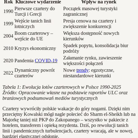
Rok
Kluczowe wydarzenie
Wpływ na rynek
Pierwsze czartery do
Początek masowej turystyki
1990
Turcji i Grecji
zagranicznej
Wejście tanich linii
Presja cenowa na czartery i
1999
lotniczych
zwiększenie konkurencji
Boom czarterowy –
Większa dostępność nowych
2004
wejście do UE
kierunków
Spadek popytu, konsolidacja biur
2010
Kryzys ekonomiczny
podróży
Załamanie rynku, zawieszenie
2020
Pandemia
COVID-19
większości połączeń
Dynamiczny powrót
Nowe
trendy
: egzotyczne,
2022
czarterów
niestandardowe kierunki
Tabela 1: Ewolucja lotów czarterowych w Polsce 1990-2025
Źródło: Opracowanie własne na podstawie raportów ULC oraz
branżowych podsumowań mediów turystycznych
Czartery wywróciły polskie wakacje do góry nogami. Dzięki nim
przeciętny Kowalski mógł nagle polecieć do Sharm el-Sheikh lub na
Majorkę taniej niż PKP do Zakopanego – wszystko w pakiecie z
hotelem, transferem i opieką rezydenta. Dziś, po rewolucji tanich
linii i pandemicznych turbulencjach, czartery wracają, ale w nowej,
bardziej elastycznej odsłonie.