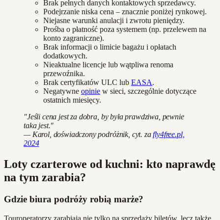
Brak pełnych danych kontaktowych sprzedawcy.
Podejrzanie niska cena – znacznie poniżej rynkowej.
Niejasne warunki anulacji i zwrotu pieniędzy.
Prośba o płatność poza systemem (np. przelewem na
konto zagraniczne).
Brak informacji o limicie bagażu i opłatach
dodatkowych.
Nieaktualne licencje lub wątpliwa renoma
przewoźnika.
Brak certyfikatów ULC lub
EASA
.
Negatywne
opinie
w sieci, szczególnie dotyczące
ostatnich miesięcy.
"Jeśli cena jest za dobra, by była prawdziwa, pewnie
taka jest."
— Karol, doświadczony podróżnik, cyt. za
fly4free.pl,
2024
Loty czarterowe od kuchni: kto naprawdę
na tym zarabia?
Gdzie biura podróży robią marże?
Touroperatorzy zarabiają nie tylko na sprzedaży biletów, lecz także