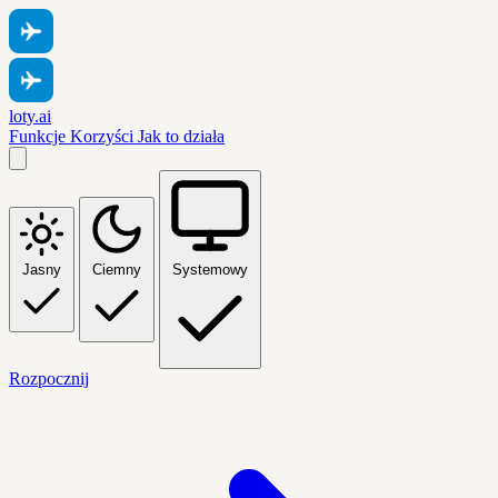
loty.ai
Funkcje
Korzyści
Jak to działa
Jasny
Ciemny
Systemowy
Rozpocznij