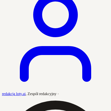
redakcja loty.ai
,
Zespół redakcyjny
·