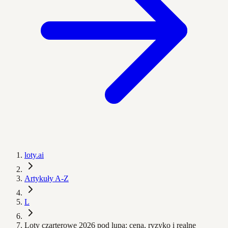
loty.ai
Artykuły A-Z
L
Loty czarterowe 2026 pod lupą: cena, ryzyko i realne