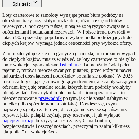
Spis treści
Loty czarterowe to samoloty wynajęte przez biura podróży na
określone trasy poza stałym rozkładem, różniące się od lotów
rejsowych. Choć często tańsze, niosą ze sobą ryzyko związane z
opóźnieniami i pułapkami rezerwacji. W Polsce trend powrócił w
latach 90. i pozostaje popularnym wyborem dla podróżujących do
ciepłych krajów, wymaga jednak ostrożności przy wyborze oferty.
Zanim zdecydujesz się na egzotyczną ucieczkę lub rodzinny wypad
do ciepłych krajów, musisz wiedzieć, że loty czarterowe to nie tylko
tanie wakacje i spontaniczne
last minute
. Ta branża to świat pełen
tajemnic, mitów i nieoczekiwanych pułapek, przed którymi nawet
najbardziej doświadczeni podróżnicy potrafią się potknąć. W 2025
roku czartery stają się znowu gorącym trendem, ale za błyszczącymi
ofertami kryją się brutalne realia, których biura podróży wolałyby
nie ujawniać. Ten artykuł to nie laurka dla touroperatorów – to
nieocenzurowany
przewodnik
po tym, jak nie zostać nabitym w
butelkę (albo spóźnionym na lotnisko). Dowiesz się, czym
naprawdę są loty czarterowe, dlaczego nie zawsze są tańsze niż
rejsowe, jakie pułapki czyhają przy rezerwacji i jak wyłapać
najlepsze okazje
bez ryzyka. Jeśli zależy Ci na kontroli,
bezpieczeństwie i oszczędnościach, przeczytaj to zanim klikniesz
„kup bilet” na wakacje życia.