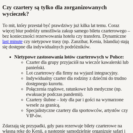
Czy czartery są tylko dla zorganizowanych
wycieczek?
To mit, który przestał być prawdziwy już kilka lat temu. Coraz
więcej biur podróży umożliwia zakup samego biletu czarterowego –
bez konieczności rezerwowania hotelu czy transferu. Dynamiczne
last minute
czy nietypowe trasy (np. Zanzibar, Kenia, Islandia) stają
się dostępne dla indywidualnych podróżników.
Nietypowe zastosowania lotów czarterowych w Polsce:
Czarter dla grupy przyjaciół na wieczór kawalerski lub
panieński.
Lot czarterowy dla firmy na wyjazd integracyjny.
Indywidualny czarter dla rodziny z dziećmi do trudno
dostępnego kurortu.
Połączenia rządowe, ratunkowe lub medyczne (np.
ewakuacje podczas pandemii).
Czartery ślubne – loty dla par i gości na wymarzone
wesele za granicą.
Specjalistyczne czartery dla sportowców, artystów czy
VIP-ów.
Zdarzają się przypadki, gdy para rezerwuje bilety czarterowe na
własną rękę do Kenii, a następnie samodzielnie organizuje safari i