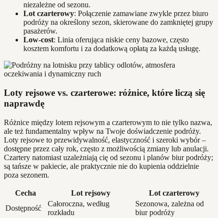
niezależne od sezonu.
Lot czarterowy
: Połączenie zamawiane zwykle przez biuro
podróży na określony sezon, skierowane do zamkniętej grupy
pasażerów.
Low-cost
: Linia oferująca niskie ceny bazowe, często
kosztem komfortu i za dodatkową opłatą za każdą usługę.
Loty rejsowe vs. czarterowe: różnice, które liczą się
naprawdę
Różnice między lotem rejsowym a czarterowym to nie tylko nazwa,
ale też fundamentalny wpływ na Twoje doświadczenie podróży.
Loty rejsowe to przewidywalność, elastyczność i szeroki wybór –
dostępne przez cały rok, często z możliwością zmiany lub anulacji.
Czartery natomiast uzależniają cię od sezonu i planów biur podróży;
są tańsze w pakiecie, ale praktycznie nie do kupienia oddzielnie
poza sezonem.
Cecha
Lot rejsowy
Lot czarterowy
Całoroczna, według
Sezonowa, zależna od
Dostępność
rozkładu
biur podróży