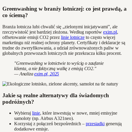
Greenwashing w branży lotniczej: co jest prawdą, a
co ściemą?
Branża lotnicza lubi chwalić się „zielonymi inicjatywami”, ale
rzeczywistość jest bardziej złożona. Według raportów
exim.pl
,
offsetowanie emisji CO2 przez
linie lotnicze
to często więcej
marketingu niż realnej ochrony planety. Certyfikaty i deklaracje są
trudne do zweryfikowania, a udział zrównoważonych paliw w
globalnych przewozach lotniczych nie przekracza kilku procent.
"Greenwashing w lotnictwie to wyścig o zaufanie
klienta, a nie faktyczną walkę z emisją CO2."
— Analiza
exim.pl, 2025
Jakie są realne alternatywy dla świadomych
podróżnych?
Wybieraj
linie
, które inwestują w nowe, mniej emisyjne
samoloty (np. Airbus A321neo).
Korzystaj z połączeń bezpośrednich –
przesiadki
generują
dodatkowe emisje.