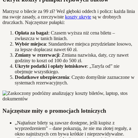
Marzysz o bilecie za 99 zł? Weź głęboki oddech i policz: każda linia
ma swoje zasady, a rzeczywiste
koszty ukryte
są w drobnych
druczkach. Najczęstsze pułapki:
Opłata za bagaż
: Czasem wyższa niż cena biletu –
zwłaszcza w tanich liniach.
Wybór miejsca
: Standardowe miejsca przydzielane losowo,
za lepsze dopłacasz nawet 60 zł.
Zmiany w rezerwacji
: Zmiana nazwiska, daty, czy nawet
godziny to koszt od 100 do 500 zł.
Ukryte podatki i opłaty lotniskowe
: „Taryfa od” nie
obejmuje wszystkiego.
Dodatkowe ubezpieczenia
: Często domyślnie zaznaczone w
systemach rezerwacyjnych.
Najczęstsze mity o promocjach lotniczych
„Najtańsze bilety są zawsze dostępne, jeśli kupisz z
wyprzedzeniem” – dane pokazują, że nie ma złotej reguły, a
okno najniższych cen bywa krótkie i nieprzewidywalne.