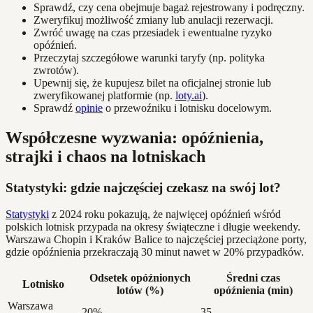
Sprawdź, czy cena obejmuje bagaż rejestrowany i podręczny.
Zweryfikuj możliwość zmiany lub anulacji rezerwacji.
Zwróć uwagę na czas przesiadek i ewentualne ryzyko
opóźnień.
Przeczytaj szczegółowe warunki taryfy (np. polityka
zwrotów).
Upewnij się, że kupujesz bilet na oficjalnej stronie lub
zweryfikowanej platformie (np.
loty.ai
).
Sprawdź
opinie
o przewoźniku i lotnisku docelowym.
Współczesne wyzwania: opóźnienia,
strajki i chaos na lotniskach
Statystyki: gdzie najczęściej czekasz na swój lot?
Statystyki
z 2024 roku pokazują, że najwięcej opóźnień wśród
polskich lotnisk przypada na okresy świąteczne i długie weekendy.
Warszawa Chopin i Kraków Balice to najczęściej przeciążone porty,
gdzie opóźnienia przekraczają 30 minut nawet w 20% przypadków.
Odsetek opóźnionych
Średni czas
Lotnisko
lotów (%)
opóźnienia (min)
Warszawa
20%
35