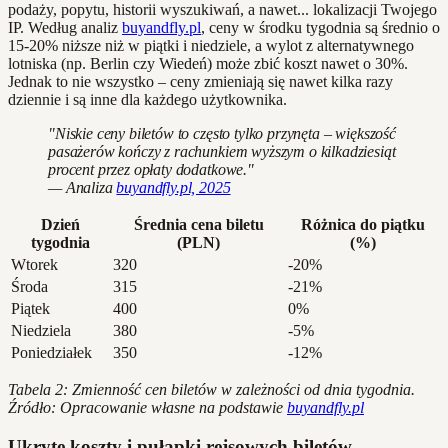
podaży, popytu, historii wyszukiwań, a nawet... lokalizacji Twojego
IP. Według analiz
buyandfly.pl
, ceny w środku tygodnia są średnio o
15-20% niższe niż w piątki i niedziele, a wylot z alternatywnego
lotniska (np. Berlin czy Wiedeń) może zbić koszt nawet o 30%.
Jednak to nie wszystko – ceny zmieniają się nawet kilka razy
dziennie i są inne dla każdego użytkownika.
"Niskie ceny biletów to często tylko przynęta – większość
pasażerów kończy z rachunkiem wyższym o kilkadziesiąt
procent przez opłaty dodatkowe."
— Analiza
buyandfly.pl, 2025
Dzień
Średnia cena biletu
Różnica do piątku
tygodnia
(PLN)
(%)
Wtorek
320
-20%
Środa
315
-21%
Piątek
400
0%
Niedziela
380
-5%
Poniedziałek
350
-12%
Tabela 2: Zmienność cen biletów w zależności od dnia tygodnia.
Źródło: Opracowanie własne na podstawie
buyandfly.pl
Ukryte koszty i pułapki rejsowych biletów