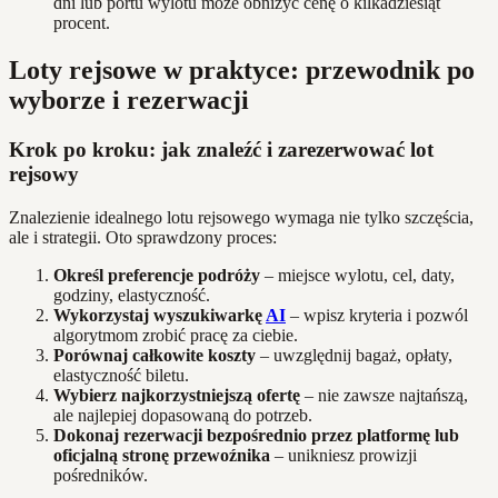
dni lub portu wylotu może obniżyć cenę o kilkadziesiąt
procent.
Loty rejsowe w praktyce: przewodnik po
wyborze i rezerwacji
Krok po kroku: jak znaleźć i zarezerwować lot
rejsowy
Znalezienie idealnego lotu rejsowego wymaga nie tylko szczęścia,
ale i strategii. Oto sprawdzony proces:
Określ preferencje podróży
– miejsce wylotu, cel, daty,
godziny, elastyczność.
Wykorzystaj wyszukiwarkę
AI
– wpisz kryteria i pozwól
algorytmom zrobić pracę za ciebie.
Porównaj całkowite koszty
– uwzględnij bagaż, opłaty,
elastyczność biletu.
Wybierz najkorzystniejszą ofertę
– nie zawsze najtańszą,
ale najlepiej dopasowaną do potrzeb.
Dokonaj rezerwacji bezpośrednio przez platformę lub
oficjalną stronę przewoźnika
– unikniesz prowizji
pośredników.