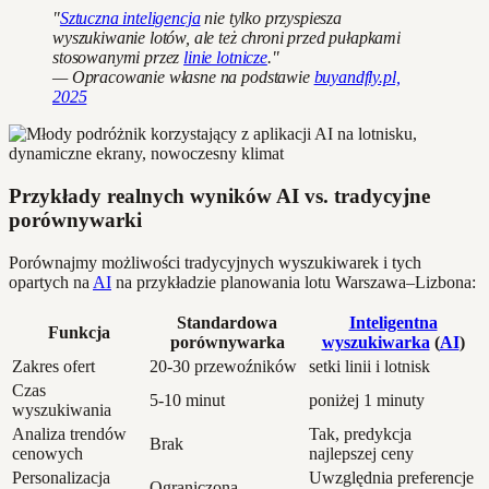
"
Sztuczna inteligencja
nie tylko przyspiesza
wyszukiwanie lotów, ale też chroni przed pułapkami
stosowanymi przez
linie lotnicze
."
— Opracowanie własne na podstawie
buyandfly.pl,
2025
Przykłady realnych wyników AI vs. tradycyjne
porównywarki
Porównajmy możliwości tradycyjnych wyszukiwarek i tych
opartych na
AI
na przykładzie planowania lotu Warszawa–Lizbona:
Standardowa
Inteligentna
Funkcja
porównywarka
wyszukiwarka
(
AI
)
Zakres ofert
20-30 przewoźników
setki linii i lotnisk
Czas
5-10 minut
poniżej 1 minuty
wyszukiwania
Analiza trendów
Tak, predykcja
Brak
cenowych
najlepszej ceny
Personalizacja
Uwzględnia preferencje
Ograniczona