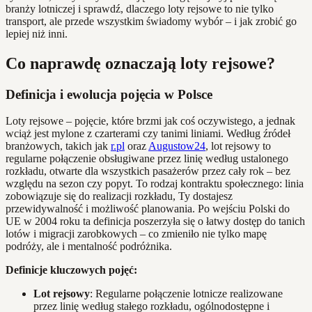
branży lotniczej i sprawdź, dlaczego loty rejsowe to nie tylko
transport, ale przede wszystkim świadomy wybór – i jak zrobić go
lepiej niż inni.
Co naprawdę oznaczają loty rejsowe?
Definicja i ewolucja pojęcia w Polsce
Loty rejsowe – pojęcie, które brzmi jak coś oczywistego, a jednak
wciąż jest mylone z czarterami czy tanimi liniami. Według źródeł
branżowych, takich jak
r.pl
oraz
Augustow24
, lot rejsowy to
regularne połączenie obsługiwane przez linię według ustalonego
rozkładu, otwarte dla wszystkich pasażerów przez cały rok – bez
względu na sezon czy popyt. To rodzaj kontraktu społecznego: linia
zobowiązuje się do realizacji rozkładu, Ty dostajesz
przewidywalność i możliwość planowania. Po wejściu Polski do
UE w 2004 roku ta definicja poszerzyła się o łatwy dostęp do tanich
lotów i migracji zarobkowych – co zmieniło nie tylko mapę
podróży, ale i mentalność podróżnika.
Definicje kluczowych pojęć:
Lot rejsowy
: Regularne połączenie lotnicze realizowane
przez linię według stałego rozkładu, ogólnodostępne i