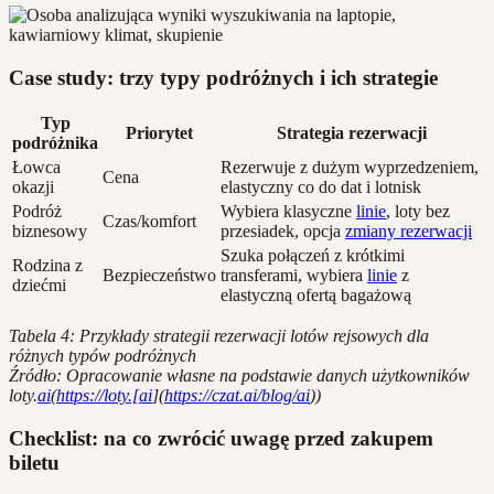
Case study: trzy typy podróżnych i ich strategie
Typ
Priorytet
Strategia rezerwacji
podróżnika
Łowca
Rezerwuje z dużym wyprzedzeniem,
Cena
okazji
elastyczny co do dat i lotnisk
Podróż
Wybiera klasyczne
linie
, loty bez
Czas/komfort
biznesowy
przesiadek, opcja
zmiany rezerwacji
Szuka połączeń z krótkimi
Rodzina z
Bezpieczeństwo
transferami, wybiera
linie
z
dziećmi
elastyczną ofertą bagażową
Tabela 4: Przykłady strategii rezerwacji lotów rejsowych dla
różnych typów podróżnych
Źródło: Opracowanie własne na podstawie danych użytkowników
loty.
ai
(
https://loty.[ai
](
https://czat.ai/blog/ai
))
Checklist: na co zwrócić uwagę przed zakupem
biletu