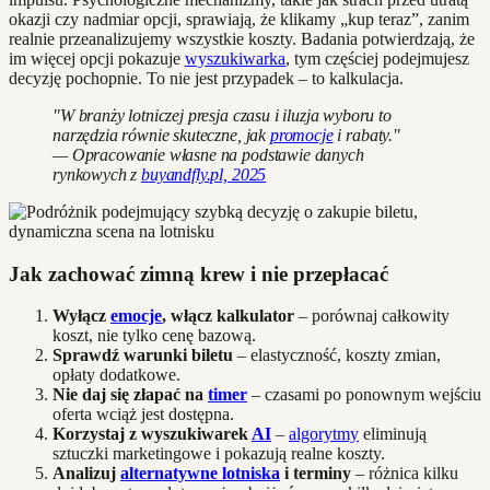
okazji czy nadmiar opcji, sprawiają, że klikamy „kup teraz”, zanim
realnie przeanalizujemy wszystkie koszty. Badania potwierdzają, że
im więcej opcji pokazuje
wyszukiwarka
, tym częściej podejmujesz
decyzję pochopnie. To nie jest przypadek – to kalkulacja.
"W branży lotniczej presja czasu i iluzja wyboru to
narzędzia równie skuteczne, jak
promocje
i rabaty."
— Opracowanie własne na podstawie danych
rynkowych z
buyandfly.pl, 2025
Jak zachować zimną krew i nie przepłacać
Wyłącz
emocje
, włącz kalkulator
– porównaj całkowity
koszt, nie tylko cenę bazową.
Sprawdź warunki biletu
– elastyczność, koszty zmian,
opłaty dodatkowe.
Nie daj się złapać na
timer
– czasami po ponownym wejściu
oferta wciąż jest dostępna.
Korzystaj z wyszukiwarek
AI
–
algorytmy
eliminują
sztuczki marketingowe i pokazują realne koszty.
Analizuj
alternatywne lotniska
i terminy
– różnica kilku