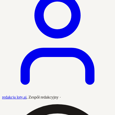
redakcja loty.ai
,
Zespół redakcyjny
·