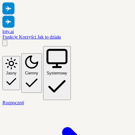
loty.ai
Funkcje
Korzyści
Jak to działa
Jasny
Ciemny
Systemowy
Rozpocznij