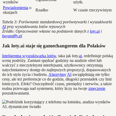
wyników
użytk.
Powiadomienia
o
Rzadko
W czasie rzeczywistym
okazjach
Tabela 3: Porównanie standardowej porównywarki i wyszukiwarki
AI
przy wyszukiwaniu lotów rejsowych
Źródło: Opracowanie własne na podstawie danych z
loty.ai
i
buyandfly.pl
Jak loty.ai staje się gamechangerem dla Polaków
Inteligentna wyszukiwarka lotów
, taka jak loty.
ai
, redefiniuje polską
scenę podróży. Zamiast spędzać godziny na analizie ofert lub
walczyć z nieczytelnymi interfejsami, użytkownicy otrzymują
natychmiastowy dostęp do najlepszych propozycji, dopasowanych
do ich stylu życia i budżetu.
Algorytmy
AI
uwzględniają nie tylko
ceny, ale też preferencje co do godzin, długości przesiadek czy linii
lotniczych. Efekt? Oszczędność czasu, pieniędzy i nerwów, a także
realna przewaga nad systemem, który liczy na twoje
zmęczenie
poszukiwaniami.