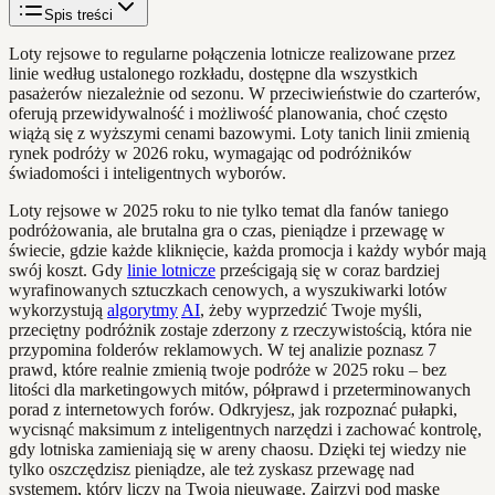
Spis treści
Loty rejsowe to regularne połączenia lotnicze realizowane przez
linie według ustalonego rozkładu, dostępne dla wszystkich
pasażerów niezależnie od sezonu. W przeciwieństwie do czarterów,
oferują przewidywalność i możliwość planowania, choć często
wiążą się z wyższymi cenami bazowymi. Loty tanich linii zmienią
rynek podróży w 2026 roku, wymagając od podróżników
świadomości i inteligentnych wyborów.
Loty rejsowe w 2025 roku to nie tylko temat dla fanów taniego
podróżowania, ale brutalna gra o czas, pieniądze i przewagę w
świecie, gdzie każde kliknięcie, każda promocja i każdy wybór mają
swój koszt. Gdy
linie lotnicze
prześcigają się w coraz bardziej
wyrafinowanych sztuczkach cenowych, a wyszukiwarki lotów
wykorzystują
algorytmy
AI
, żeby wyprzedzić Twoje myśli,
przeciętny podróżnik zostaje zderzony z rzeczywistością, która nie
przypomina folderów reklamowych. W tej analizie poznasz 7
prawd, które realnie zmienią twoje podróże w 2025 roku – bez
litości dla marketingowych mitów, półprawd i przeterminowanych
porad z internetowych forów. Odkryjesz, jak rozpoznać pułapki,
wycisnąć maksimum z inteligentnych narzędzi i zachować kontrolę,
gdy lotniska zamieniają się w areny chaosu. Dzięki tej wiedzy nie
tylko oszczędzisz pieniądze, ale też zyskasz przewagę nad
systemem, który liczy na Twoją nieuwagę. Zajrzyj pod maskę