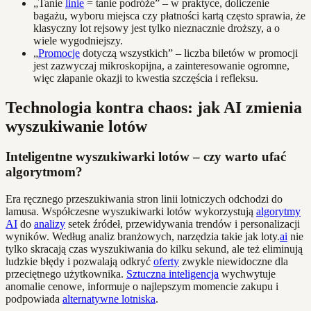
„Tanie
linie
= tanie podróże” – w praktyce, doliczenie
bagażu, wyboru miejsca czy płatności kartą często sprawia, że
klasyczny lot rejsowy jest tylko nieznacznie droższy, a o
wiele wygodniejszy.
„
Promocje
dotyczą wszystkich” – liczba biletów w promocji
jest zazwyczaj mikroskopijna, a zainteresowanie ogromne,
więc złapanie okazji to kwestia szczęścia i refleksu.
Technologia kontra chaos: jak AI zmienia
wyszukiwanie lotów
Inteligentne wyszukiwarki lotów – czy warto ufać
algorytmom?
Era ręcznego przeszukiwania stron linii lotniczych odchodzi do
lamusa. Współczesne wyszukiwarki lotów wykorzystują
algorytmy
AI
do
analizy
setek źródeł, przewidywania trendów i personalizacji
wyników. Według analiz branżowych, narzędzia takie jak loty.
ai
nie
tylko skracają czas wyszukiwania do kilku sekund, ale też eliminują
ludzkie błędy i pozwalają odkryć
oferty
zwykle niewidoczne dla
przeciętnego użytkownika.
Sztuczna inteligencja
wychwytuje
anomalie cenowe, informuje o najlepszym momencie zakupu i
podpowiada
alternatywne lotniska
.