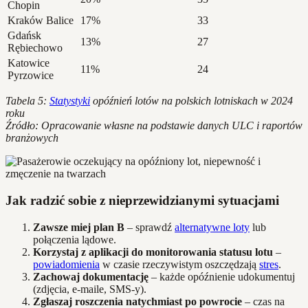
Chopin
Kraków Balice
17%
33
Gdańsk
13%
27
Rębiechowo
Katowice
11%
24
Pyrzowice
Tabela 5:
Statystyki
opóźnień lotów na polskich lotniskach w 2024
roku
Źródło: Opracowanie własne na podstawie danych ULC i raportów
branżowych
Jak radzić sobie z nieprzewidzianymi sytuacjami
Zawsze miej plan B
– sprawdź
alternatywne loty
lub
połączenia lądowe.
Korzystaj z aplikacji do monitorowania statusu lotu
–
powiadomienia
w czasie rzeczywistym oszczędzają
stres
.
Zachowaj dokumentację
– każde opóźnienie udokumentuj
(zdjęcia, e-maile, SMS-y).
Zgłaszaj roszczenia natychmiast po powrocie
– czas na