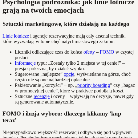
Psychologia podróżnika: jak linie lotnicze
grają na twoich emocjach
Sztuczki marketingowe, które działają na każdego
Linie lotnicze
i agencje rezerwacyjne mają cały arsenał technik,
które wyzwalają w tobie chęć natychmiastowego zakupu:
Liczniki odliczające czas do końca
oferty
–
FOMO
w czystej
postaci.
Informacje
typu: „Zostały tylko 2 miejsca w tej cenie!” –
presja społeczna, by działać szybko.
Sugerowane „najlepsze”
opcje
, wyświetlane na górze, choć
często nie są one najbardziej opłacalne.
Pakietowanie „korzyści” – np. „
priority boarding
” czy „bagaż
w promocyjnej cenie”, które w praktyce podbijają koszt.
Sztuczne
recenzje
i oceny – wpływają na decyzje, nawet gdy
są generowane automatycznie.
FOMO i iluzja wyboru: dlaczego klikamy 'kup
teraz'
Nieprzypadkowo większość rezerwacji odbywa się pod wpływem
impulsu. Psychologiczne mechanizmy, takie jak strach przed utratą