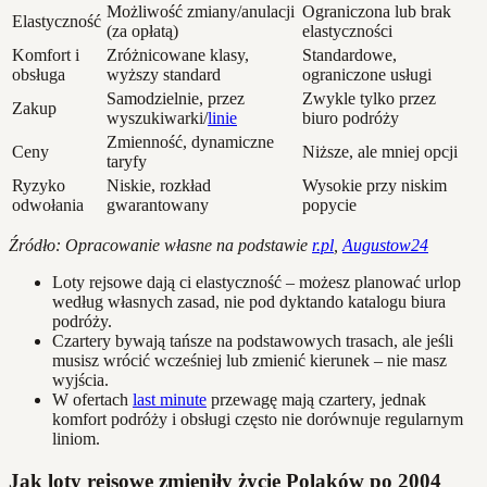
Możliwość zmiany/anulacji
Ograniczona lub brak
Elastyczność
(za opłatą)
elastyczności
Komfort i
Zróżnicowane klasy,
Standardowe,
obsługa
wyższy standard
ograniczone usługi
Samodzielnie, przez
Zwykle tylko przez
Zakup
wyszukiwarki/
linie
biuro podróży
Zmienność, dynamiczne
Ceny
Niższe, ale mniej opcji
taryfy
Ryzyko
Niskie, rozkład
Wysokie przy niskim
odwołania
gwarantowany
popycie
Źródło: Opracowanie własne na podstawie
r.pl
,
Augustow24
Loty rejsowe dają ci elastyczność – możesz planować urlop
według własnych zasad, nie pod dyktando katalogu biura
podróży.
Czartery bywają tańsze na podstawowych trasach, ale jeśli
musisz wrócić wcześniej lub zmienić kierunek – nie masz
wyjścia.
W ofertach
last minute
przewagę mają czartery, jednak
komfort podróży i obsługi często nie dorównuje regularnym
liniom.
Jak loty rejsowe zmieniły życie Polaków po 2004