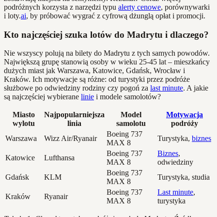
podróżnych korzysta z narzędzi typu
alerty cenowe
, porównywarki
i loty.
ai
, by próbować wygrać z cyfrową dżunglą opłat i promocji.
Kto najczęściej szuka lotów do Madrytu i dlaczego?
Nie wszyscy polują na bilety do Madrytu z tych samych powodów.
Największą grupę stanowią osoby w wieku 25-45 lat – mieszkańcy
dużych miast jak Warszawa, Katowice, Gdańsk, Wrocław i
Kraków. Ich motywacje są różne: od turystyki przez podróże
służbowe po odwiedziny rodziny czy pogoń za
last minute
. A jakie
są najczęściej wybierane
linie
i modele samolotów?
Miasto
Najpopularniejsza
Model
Motywacja
wylotu
linia
samolotu
podróży
Boeing 737
Warszawa
Wizz Air/Ryanair
Turystyka,
biznes
MAX 8
Boeing 737
Biznes
,
Katowice
Lufthansa
MAX 8
odwiedziny
Boeing 737
Gdańsk
KLM
Turystyka, studia
MAX 8
Boeing 737
Last minute
,
Kraków
Ryanair
MAX 8
turystyka