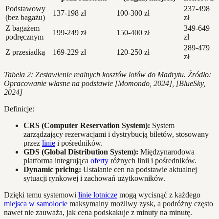
Podstawowy
237-498
137-198 zł
100-300 zł
(bez bagażu)
zł
Z bagażem
349-649
199-249 zł
150-400 zł
podręcznym
zł
289-479
Z przesiadką
169-229 zł
120-250 zł
zł
Tabela 2: Zestawienie realnych kosztów lotów do Madrytu. Źródło:
Opracowanie własne na podstawie [Momondo, 2024], [BlueSky,
2024]
Definicje:
CRS (Computer Reservation System):
System
zarządzający rezerwacjami i dystrybucją biletów, stosowany
przez
linie
i pośredników.
GDS (Global Distribution System):
Międzynarodowa
platforma integrująca
oferty
różnych linii i pośredników.
Dynamic pricing:
Ustalanie cen na podstawie aktualnej
sytuacji rynkowej i zachowań użytkowników.
Dzięki temu systemowi
linie lotnicze
mogą wycisnąć z każdego
miejsca w samolocie
maksymalny możliwy zysk, a podróżny często
nawet nie zauważa, jak cena podskakuje z minuty na minutę.