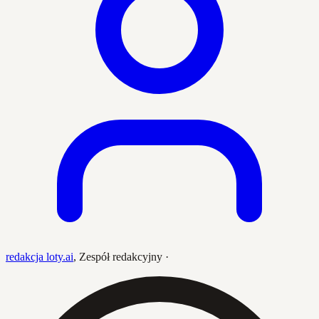
redakcja loty.ai
,
Zespół redakcyjny
·