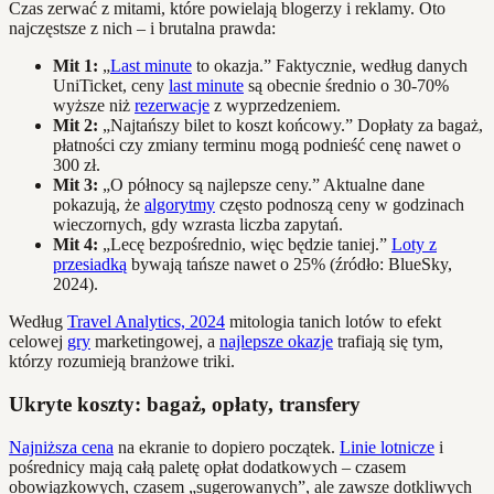
Czas zerwać z mitami, które powielają blogerzy i reklamy. Oto
najczęstsze z nich – i brutalna prawda:
Mit 1:
„
Last minute
to okazja.” Faktycznie, według danych
UniTicket, ceny
last minute
są obecnie średnio o 30-70%
wyższe niż
rezerwacje
z wyprzedzeniem.
Mit 2:
„Najtańszy bilet to koszt końcowy.” Dopłaty za bagaż,
płatności czy zmiany terminu mogą podnieść cenę nawet o
300 zł.
Mit 3:
„O północy są najlepsze ceny.” Aktualne dane
pokazują, że
algorytmy
często podnoszą ceny w godzinach
wieczornych, gdy wzrasta liczba zapytań.
Mit 4:
„Lecę bezpośrednio, więc będzie taniej.”
Loty z
przesiadką
bywają tańsze nawet o 25% (źródło: BlueSky,
2024).
Według
Travel Analytics, 2024
mitologia tanich lotów to efekt
celowej
gry
marketingowej, a
najlepsze okazje
trafiają się tym,
którzy rozumieją branżowe triki.
Ukryte koszty: bagaż, opłaty, transfery
Najniższa cena
na ekranie to dopiero początek.
Linie lotnicze
i
pośrednicy mają całą paletę opłat dodatkowych – czasem
obowiązkowych, czasem „sugerowanych”, ale zawsze dotkliwych