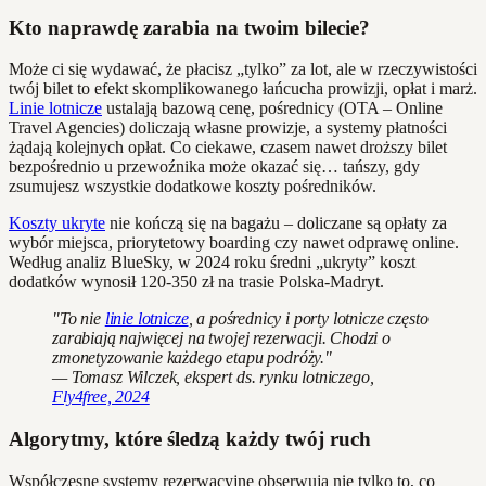
Kto naprawdę zarabia na twoim bilecie?
Może ci się wydawać, że płacisz „tylko” za lot, ale w rzeczywistości
twój bilet to efekt skomplikowanego łańcucha prowizji, opłat i marż.
Linie lotnicze
ustalają bazową cenę, pośrednicy (OTA – Online
Travel Agencies) doliczają własne prowizje, a systemy płatności
żądają kolejnych opłat. Co ciekawe, czasem nawet droższy bilet
bezpośrednio u przewoźnika może okazać się… tańszy, gdy
zsumujesz wszystkie dodatkowe koszty pośredników.
Koszty ukryte
nie kończą się na bagażu – doliczane są opłaty za
wybór miejsca, priorytetowy boarding czy nawet odprawę online.
Według analiz BlueSky, w 2024 roku średni „ukryty” koszt
dodatków wynosił 120-350 zł na trasie Polska-Madryt.
"To nie
linie lotnicze
, a pośrednicy i porty lotnicze często
zarabiają najwięcej na twojej rezerwacji. Chodzi o
zmonetyzowanie każdego etapu podróży."
— Tomasz Wilczek, ekspert ds. rynku lotniczego,
Fly4free, 2024
Algorytmy, które śledzą każdy twój ruch
Współczesne systemy rezerwacyjne obserwują nie tylko to, co