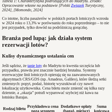
Tabela 1: Charakterystyka podróżujących do Madrytu. Źródło:
Opracowanie własne na podstawie [Polski
Związek
Turystyczny,
2024], [Momondo, 2024]
Co istotne, liczba pasażerów w polskich portach lotniczych wzrosła
w 2024 roku o 13,3% w porównaniu do roku poprzedniego – to nie
jest przypadek, tylko dowód na podróżniczą gorączkę.
Branża pod lupą: jak działa system
rezerwacji lotów?
Kulisy dynamicznego ustalania cen
Jeśli sądzisz, że
tanie loty
do Madrytu to kwestia szczęścia lub
przypadku, prawda jest znacznie bardziej brutalna. Systemy
rezerwacyjne linii lotniczych opierają się na zaawansowanych
algorytmach CRS/GDS (np. Amadeus, Galileo), które śledzą setki
zmiennych: popyt, podaż, historię wyszukiwań czy nawet
lokalizację użytkownika. Cena biletu może zmienić się kilka razy
dziennie, a „okazja” potrafi wyparować szybciej niż kawa na
lotnisku Barajas.
Przykładowa cena
Dodatkowe opłaty
Suma
Rodzaj biletu
poza sezonem
(bagaż, miejsce)
końcowa