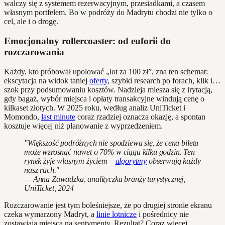
walczy się z systemem rezerwacyjnym, przesiadkami, a czasem
własnym portfelem. Bo w podróży do Madrytu chodzi nie tylko o
cel, ale i o drogę.
Emocjonalny rollercoaster: od euforii do
rozczarowania
Każdy, kto próbował upolować „lot za 100 zł”, zna ten schemat:
ekscytacja na widok taniej
oferty
, szybki research po forach, klik i…
szok przy podsumowaniu kosztów. Nadzieja miesza się z irytacją,
gdy bagaż, wybór miejsca i opłaty transakcyjne windują cenę o
kilkaset złotych. W 2025 roku, według analiz UniTicket i
Momondo,
last minute
coraz rzadziej oznacza okazję, a spontan
kosztuje więcej niż planowanie z wyprzedzeniem.
"Większość podróżnych nie spodziewa się, że cena biletu
może wzrosnąć nawet o 70% w ciągu kilku godzin. Ten
rynek żyje własnym życiem –
algorytmy
obserwują każdy
nasz ruch."
— Anna Zawadzka, analityczka branży turystycznej,
UniTicket, 2024
Rozczarowanie jest tym boleśniejsze, że po drugiej stronie ekranu
czeka wymarzony Madryt, a
linie lotnicze
i pośrednicy nie
zostawiają miejsca na sentymenty. Rezultat? Coraz więcej