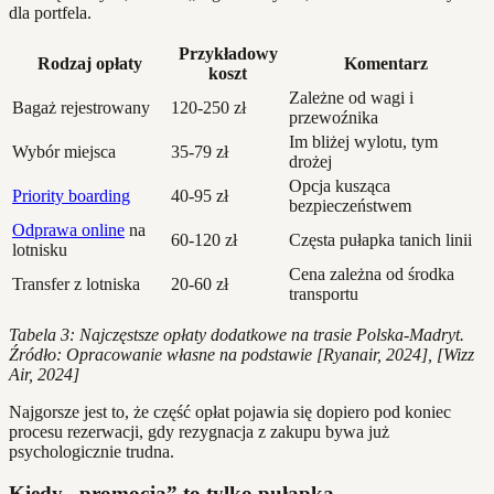
dla portfela.
Przykładowy
Rodzaj opłaty
Komentarz
koszt
Zależne od wagi i
Bagaż rejestrowany
120-250 zł
przewoźnika
Im bliżej wylotu, tym
Wybór miejsca
35-79 zł
drożej
Opcja kusząca
Priority boarding
40-95 zł
bezpieczeństwem
Odprawa online
na
60-120 zł
Częsta pułapka tanich linii
lotnisku
Cena zależna od środka
Transfer z lotniska
20-60 zł
transportu
Tabela 3: Najczęstsze opłaty dodatkowe na trasie Polska-Madryt.
Źródło: Opracowanie własne na podstawie [Ryanair, 2024], [Wizz
Air, 2024]
Najgorsze jest to, że część opłat pojawia się dopiero pod koniec
procesu rezerwacji, gdy rezygnacja z zakupu bywa już
psychologicznie trudna.
Kiedy „promocja” to tylko pułapka