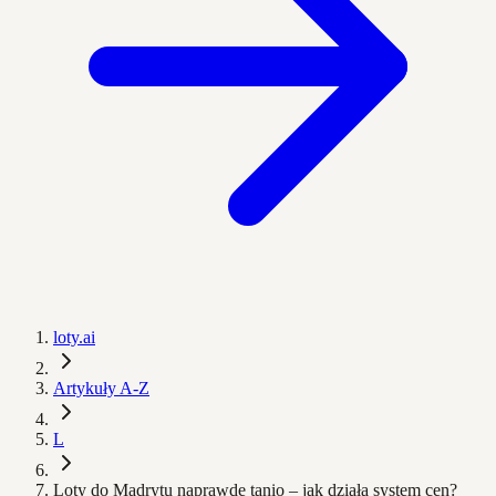
loty.ai
Artykuły A-Z
L
Loty do Madrytu naprawdę tanio – jak działa system cen?