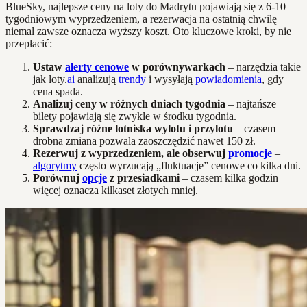
BlueSky, najlepsze ceny na loty do Madrytu pojawiają się z 6-10
tygodniowym wyprzedzeniem, a rezerwacja na ostatnią chwilę
niemal zawsze oznacza wyższy koszt. Oto kluczowe kroki, by nie
przepłacić:
Ustaw
alerty cenowe
w porównywarkach
– narzędzia takie
jak loty.
ai
analizują
trendy
i wysyłają
powiadomienia
, gdy
cena spada.
Analizuj ceny w różnych dniach tygodnia
– najtańsze
bilety pojawiają się zwykle w środku tygodnia.
Sprawdzaj różne lotniska wylotu i przylotu
– czasem
drobna zmiana pozwala zaoszczędzić nawet 150 zł.
Rezerwuj z wyprzedzeniem, ale obserwuj
promocje
–
algorytmy
często wyrzucają „fluktuacje” cenowe co kilka dni.
Porównuj
opcje
z przesiadkami
– czasem kilka godzin
więcej oznacza kilkaset złotych mniej.