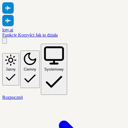
loty.ai
Funkcje
Korzyści
Jak to działa
Jasny
Ciemny
Systemowy
Rozpocznij