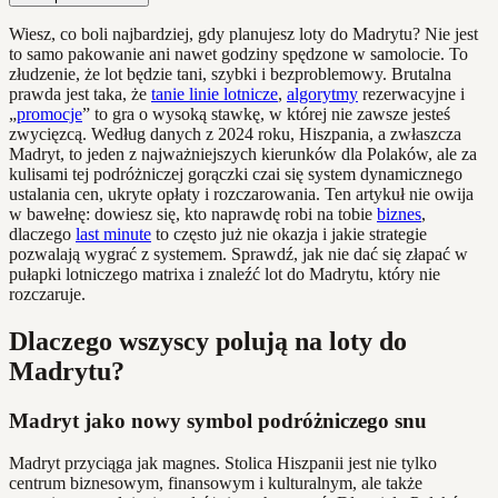
Wiesz, co boli najbardziej, gdy planujesz loty do Madrytu? Nie jest
to samo pakowanie ani nawet godziny spędzone w samolocie. To
złudzenie, że lot będzie tani, szybki i bezproblemowy. Brutalna
prawda jest taka, że
tanie linie lotnicze
,
algorytmy
rezerwacyjne i
„
promocje
” to gra o wysoką stawkę, w której nie zawsze jesteś
zwycięzcą. Według danych z 2024 roku, Hiszpania, a zwłaszcza
Madryt, to jeden z najważniejszych kierunków dla Polaków, ale za
kulisami tej podróżniczej gorączki czai się system dynamicznego
ustalania cen, ukryte opłaty i rozczarowania. Ten artykuł nie owija
w bawełnę: dowiesz się, kto naprawdę robi na tobie
biznes
,
dlaczego
last minute
to często już nie okazja i jakie strategie
pozwalają wygrać z systemem. Sprawdź, jak nie dać się złapać w
pułapki lotniczego matrixa i znaleźć lot do Madrytu, który nie
rozczaruje.
Dlaczego wszyscy polują na loty do
Madrytu?
Madryt jako nowy symbol podróżniczego snu
Madryt przyciąga jak magnes. Stolica Hiszpanii jest nie tylko
centrum biznesowym, finansowym i kulturalnym, ale także