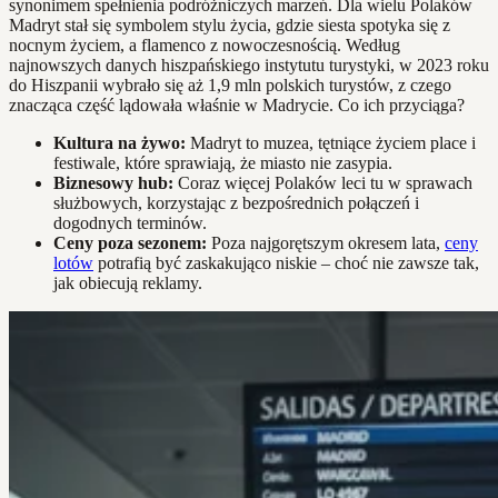
synonimem spełnienia podróżniczych marzeń. Dla wielu Polaków
Madryt stał się symbolem stylu życia, gdzie siesta spotyka się z
nocnym życiem, a flamenco z nowoczesnością. Według
najnowszych danych hiszpańskiego instytutu turystyki, w 2023 roku
do Hiszpanii wybrało się aż 1,9 mln polskich turystów, z czego
znacząca część lądowała właśnie w Madrycie. Co ich przyciąga?
Kultura na żywo:
Madryt to muzea, tętniące życiem place i
festiwale, które sprawiają, że miasto nie zasypia.
Biznesowy hub:
Coraz więcej Polaków leci tu w sprawach
służbowych, korzystając z bezpośrednich połączeń i
dogodnych terminów.
Ceny poza sezonem:
Poza najgorętszym okresem lata,
ceny
lotów
potrafią być zaskakująco niskie – choć nie zawsze tak,
jak obiecują reklamy.