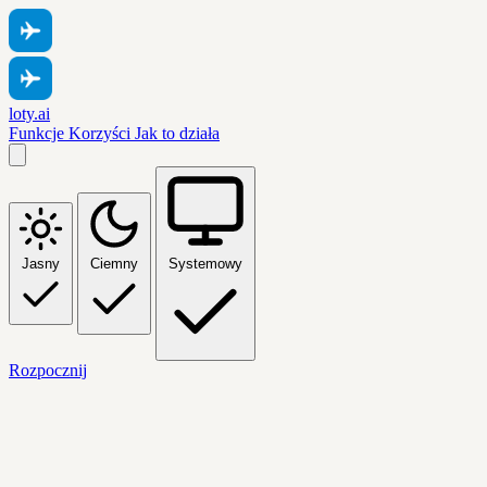
loty.ai
Funkcje
Korzyści
Jak to działa
Jasny
Ciemny
Systemowy
Rozpocznij