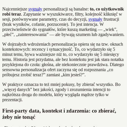
Najcenniejsze
sygnały
personalizacji są banalne:
to, co użytkownik
robi teraz
. Zapytanie w wyszukiwarce, filtry, kolejność kliknięć w
sesji, porównywane parametry, czas do decyzji,
sygnały
frustracji
(brak wyników, cofanie, porzucenie). To jest intencja. W
przeciwieństwie do sygnałów, które kuszą marketing — „wiek”,
„płeć”, „zainteresowania” — ale bywają szumem lub zgadywaniem.
W dojrzałych wdrożeniach personalizacja opiera się na tzw. oknach
kontekstowych: recency i sytuacyjność. To, co wydarzyło się 5
minut temu, bywa ważniejsze niż to, co wydarzyło się 5 miesięcy
temu. Historia jest przydatna, ale bez kontekstu jest jak stara notatka
przyklejona do czoła: głośna, ale niekoniecznie prawdziwa. Dlatego
sensowna personalizacja ofert zaczyna się od rozpoznania „co
próbujesz zrobić teraz?” zamiast „kim jesteś?”.
W praktyce oznacza to też mniej pokusy, by zbierać wszystko. Bo
„więcej danych” bez jakości, zgody i zrozumienia intencji to
najkrótsza droga do modelu, który wygląda mądrze tylko w
prezentacji.
First-party data, kontekst i zdarzenia: co zbierać,
żeby nie tonąć