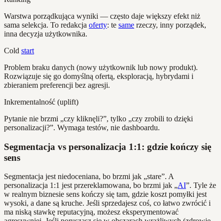
Warstwa porządkująca wyniki — często daje większy efekt niż
sama selekcja. To redakcja
oferty
: te
same
rzeczy, inny porządek,
inna decyzja użytkownika.
Cold
start
Problem braku danych (nowy użytkownik lub nowy produkt).
Rozwiązuje się go domyślną ofertą, eksploracją, hybrydami i
zbieraniem preferencji bez agresji.
Inkrementalność (uplift)
Pytanie nie brzmi „czy kliknęli?”, tylko „czy zrobili to dzięki
personalizacji?”. Wymaga testów, nie dashboardu.
Segmentacja vs personalizacja 1:1: gdzie kończy się
sens
Segmentacja jest niedoceniana, bo brzmi jak „stare”. A
personalizacja 1:1 jest przereklamowana, bo brzmi jak „
AI
”. Tyle że
w realnym biznesie sens kończy się tam, gdzie koszt pomyłki jest
wysoki, a dane są kruche. Jeśli sprzedajesz coś, co łatwo zwrócić i
ma niską stawkę reputacyjną, możesz eksperymentować
agresywniej. Jeśli poruszasz się w obszarach wrażliwych (zdrowie,