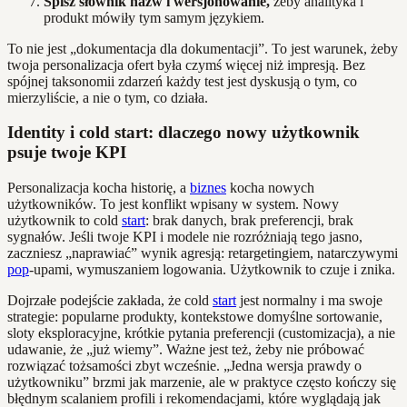
Spisz słownik nazw i wersjonowanie,
żeby analityka i
produkt mówiły tym samym językiem.
To nie jest „dokumentacja dla dokumentacji”. To jest warunek, żeby
twoja personalizacja ofert była czymś więcej niż impresją. Bez
spójnej taksonomii zdarzeń każdy test jest dyskusją o tym, co
mierzyliście, a nie o tym, co działa.
Identity i cold start: dlaczego nowy użytkownik
psuje twoje KPI
Personalizacja kocha historię, a
biznes
kocha nowych
użytkowników. To jest konflikt wpisany w system. Nowy
użytkownik to cold
start
: brak danych, brak preferencji, brak
sygnałów. Jeśli twoje KPI i modele nie rozróżniają tego jasno,
zaczniesz „naprawiać” wynik agresją: retargetingiem, natarczywymi
pop
-upami, wymuszaniem logowania. Użytkownik to czuje i znika.
Dojrzałe podejście zakłada, że cold
start
jest normalny i ma swoje
strategie: popularne produkty, kontekstowe domyślne sortowanie,
sloty eksploracyjne, krótkie pytania preferencji (customizacja), a nie
udawanie, że „już wiemy”. Ważne jest też, żeby nie próbować
rozwiązać tożsamości zbyt wcześnie. „Jedna wersja prawdy o
użytkowniku” brzmi jak marzenie, ale w praktyce często kończy się
błędnym scalaniem profili i rekomendacjami, które wyglądają jak