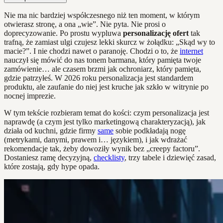
Nie ma nic bardziej współczesnego niż ten moment, w którym
otwierasz stronę, a ona „wie”. Nie pyta. Nie prosi o
doprecyzowanie. Po prostu wypluwa
personalizację ofert
tak
trafną, że zamiast ulgi czujesz lekki skurcz w żołądku: „Skąd wy to
macie?”. I nie chodzi nawet o paranoję. Chodzi o to, że
internet
nauczył się mówić do nas tonem barmana, który pamięta twoje
zamówienie… ale czasem brzmi jak ochroniarz, który pamięta,
gdzie patrzyłeś. W 2026 roku personalizacja jest standardem
produktu, ale zaufanie do niej jest kruche jak szkło w witrynie po
nocnej imprezie.
W tym tekście rozbieram temat do kości: czym personalizacja jest
naprawdę (a czym jest tylko marketingową charakteryzacją), jak
działa od kuchni, gdzie firmy
same
sobie podkładają nogę
(metrykami, danymi, prawem i… językiem), i jak wdrażać
rekomendacje tak, żeby dowoziły wynik bez „creepy factoru”.
Dostaniesz ramę decyzyjną,
checklisty
, trzy tabele i dziewięć zasad,
które zostają, gdy hype opada.