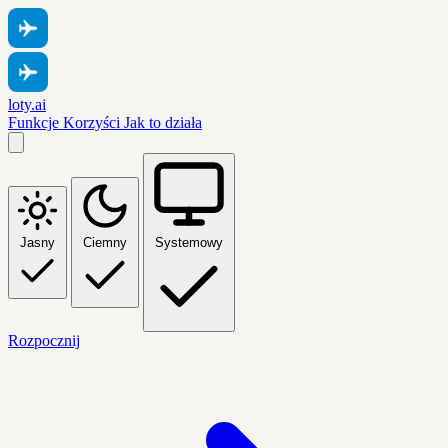
loty.ai
Funkcje
Korzyści
Jak to działa
Jasny
Ciemny
Systemowy
Rozpocznij