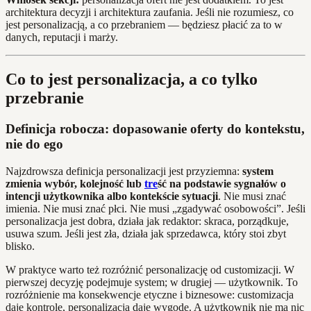
architektura decyzji i architektura zaufania. Jeśli nie rozumiesz, co
jest personalizacją, a co przebraniem — będziesz płacić za to w
danych, reputacji i marży.
Co to jest personalizacja, a co tylko
przebranie
Definicja robocza: dopasowanie oferty do kontekstu,
nie do ego
Najzdrowsza definicja personalizacji jest przyziemna:
system
zmienia wybór, kolejność lub
tre
ść na podstawie sygnałów o
intencji użytkownika albo kontekście sytuacji
. Nie musi znać
imienia. Nie musi znać płci. Nie musi „zgadywać osobowości”. Jeśli
personalizacja jest dobra, działa jak redaktor: skraca, porządkuje,
usuwa szum. Jeśli jest zła, działa jak sprzedawca, który stoi zbyt
blisko.
W praktyce warto też rozróżnić personalizację od customizacji. W
pierwszej decyzję podejmuje system; w drugiej — użytkownik. To
rozróżnienie ma konsekwencje etyczne i biznesowe: customizacja
daje kontrolę, personalizacja daje wygodę. A użytkownik nie ma nic