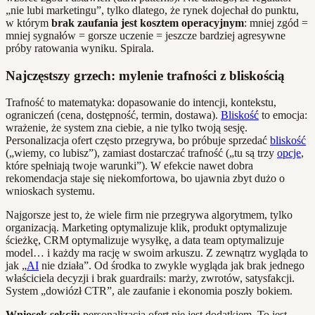
„nie lubi marketingu”, tylko dlatego, że rynek dojechał do punktu,
w którym
brak zaufania jest kosztem operacyjnym
: mniej zgód =
mniej sygnałów = gorsze uczenie = jeszcze bardziej agresywne
próby ratowania wyniku. Spirala.
Najczęstszy grzech: mylenie trafności z bliskością
Trafność to matematyka: dopasowanie do intencji, kontekstu,
ograniczeń (cena, dostępność, termin, dostawa).
Bliskość
to emocja:
wrażenie, że system zna ciebie, a nie tylko twoją sesję.
Personalizacja ofert często przegrywa, bo próbuje sprzedać
bliskość
(„wiemy, co lubisz”), zamiast dostarczać trafność („tu są trzy
opcje
,
które spełniają twoje warunki”). W efekcie nawet dobra
rekomendacja staje się niekomfortowa, bo ujawnia zbyt dużo o
wnioskach systemu.
Najgorsze jest to, że wiele firm nie przegrywa algorytmem, tylko
organizacją. Marketing optymalizuje klik, produkt optymalizuje
ścieżkę, CRM optymalizuje wysyłkę, a data team optymalizuje
model… i każdy ma rację w swoim arkuszu. Z zewnątrz wygląda to
jak „
AI
nie działa”. Od środka to zwykle wygląda jak brak jednego
właściciela decyzji i brak guardrails: marży, zwrotów, satysfakcji.
System „dowiózł CTR”, ale zaufanie i ekonomia poszły bokiem.
Wniosek sekcji:
personalizacja ofert nie jest dodatkiem. To jest