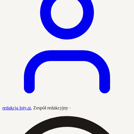
redakcja loty.ai
,
Zespół redakcyjny
·