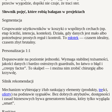
przeciw wygodzie, dopóki nie czuje, że traci ster.
Słownik pojęć, które robią bałagan w projektach
Segmentacja
Grupowanie użytkowników w koszyki o wspólnych cechach (np.
etap ścieżki, intencja, kontekst). Działa, gdy danych jest mało albo
potrzebujesz prostych reguł i kontroli. To
młotek
— czasem idealny,
czasem zbyt brutalny.
Personalizacja 1:1
Dopasowanie na poziomie jednostki. Wymaga stabilnej tożsamości,
jakości danych i bardzo ostrożnych guardrails, bo łatwo o błąd i
„creepy factor”. To skalpel — i można nim zrobić chirurgię albo
krzywdę.
Silnik rekomendacji
Mechanizm wybierający i/lub rankujący elementy (produkty,
tre
ści,
oferty
) na podstawie sygnałów. Bez dobrych atrybutów, dostępności
i zasad biznesowych bywa generatorem hałasu, który tylko wygląda
„smart”.
Ranking