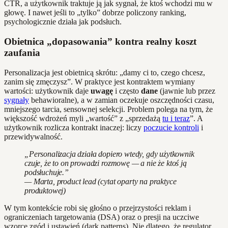
CTR, a użytkownik traktuje ją jak sygnał, że ktoś wchodzi mu w
głowę. I nawet jeśli to „tylko” dobrze policzony ranking,
psychologicznie działa jak podsłuch.
Obietnica „dopasowania” kontra realny koszt
zaufania
Personalizacja jest obietnicą skrótu: „damy ci to, czego chcesz,
zanim się zmęczysz”. W praktyce jest kontraktem wymiany
wartości: użytkownik daje
uwagę
i często
dane
(jawnie lub przez
sygnały
behawioralne), a w zamian oczekuje oszczędności czasu,
mniejszego tarcia, sensownej selekcji. Problem polega na tym, że
większość wdrożeń myli „wartość” z „sprzedażą
tu i teraz
”. A
użytkownik rozlicza kontrakt inaczej: liczy
poczucie kontroli
i
przewidywalność.
„Personalizacja działa dopiero wtedy, gdy użytkownik
czuje, że to on prowadzi rozmowę — a nie że ktoś ją
podsłuchuje.”
— Marta, product lead (cytat oparty na praktyce
produktowej)
W tym kontekście robi się głośno o przejrzystości reklam i
ograniczeniach targetowania (DSA) oraz o presji na uczciwe
wzorce zgód i ustawień (dark patterns). Nie dlatego, że regulator