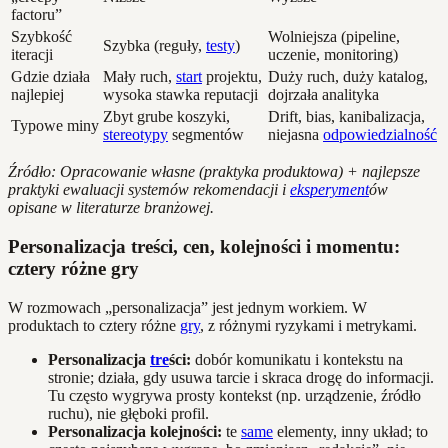
factoru”
Szybkość
Wolniejsza (pipeline,
Szybka (reguły,
testy
)
iteracji
uczenie, monitoring)
Gdzie działa
Mały ruch,
start
projektu,
Duży ruch, duży katalog,
najlepiej
wysoka stawka reputacji
dojrzała analityka
Zbyt grube koszyki,
Drift, bias, kanibalizacja,
Typowe miny
stereotypy
segmentów
niejasna
odpowiedzialność
Źródło: Opracowanie własne (praktyka produktowa) + najlepsze
praktyki ewaluacji systemów rekomendacji i
eksperyment
ów
opisane w literaturze branżowej.
Personalizacja treści, cen, kolejności i momentu:
cztery różne gry
W rozmowach „personalizacja” jest jednym workiem. W
produktach to cztery różne
gry
, z różnymi ryzykami i metrykami.
Personalizacja
tre
ści:
dobór komunikatu i kontekstu na
stronie; działa, gdy usuwa tarcie i skraca drogę do informacji.
Tu często wygrywa prosty kontekst (np. urządzenie, źródło
ruchu), nie głęboki profil.
Personalizacja kolejności:
te
same
elementy, inny układ; to