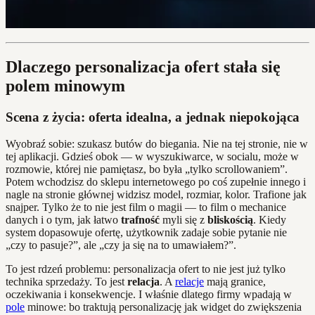
Dlaczego personalizacja ofert stała się
polem minowym
Scena z życia: oferta idealna, a jednak niepokojąca
Wyobraź sobie: szukasz butów do biegania. Nie na tej stronie, nie w
tej aplikacji. Gdzieś obok — w wyszukiwarce, w socialu, może w
rozmowie, której nie pamiętasz, bo była „tylko scrollowaniem”.
Potem wchodzisz do sklepu internetowego po coś zupełnie innego i
nagle na stronie głównej widzisz model, rozmiar, kolor. Trafione jak
snajper. Tylko że to nie jest film o magii — to film o mechanice
danych i o tym, jak łatwo
trafność
myli się z
bliskością
. Kiedy
system dopasowuje ofertę, użytkownik zadaje sobie pytanie nie
„czy to pasuje?”, ale „czy ja się na to umawiałem?”.
To jest rdzeń problemu: personalizacja ofert to nie jest już tylko
technika sprzedaży. To jest
relacja
. A
relacje
mają granice,
oczekiwania i konsekwencje. I właśnie dlatego firmy wpadają w
pole
minowe: bo traktują personalizację jak widget do zwiększenia