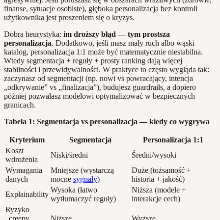
finanse, sytuacje osobiste), głęboka personalizacja bez kontroli
użytkownika jest proszeniem się o kryzys.
Dobra heurystyka:
im droższy błąd — tym prostsza
personalizacja
. Dodatkowo, jeśli masz mały ruch albo wąski
katalog, personalizacja 1:1 może być matematycznie niestabilna.
Wtedy segmentacja + reguły + prosty ranking dają więcej
stabilności i przewidywalności. W praktyce to często wygląda tak:
zaczynasz od segmentacji (np. nowi vs powracający, intencja
„odkrywanie” vs „finalizacja”), budujesz guardrails, a dopiero
później pozwalasz modelowi optymalizować w bezpiecznych
granicach.
Tabela 1: Segmentacja vs personalizacja — kiedy co wygrywa
Kryterium
Segmentacja
Personalizacja 1:1
Koszt
Niski/średni
Średni/wysoki
wdrożenia
Wymagania
Mniejsze (wystarczą
Duże (tożsamość +
danych
mocne
sygnały
)
historia + jakość)
Wysoka (łatwo
Niższa (modele +
Explainability
wytłumaczyć reguły)
interakcje cech)
Ryzyko
„creepy
Niższe
Wyższe