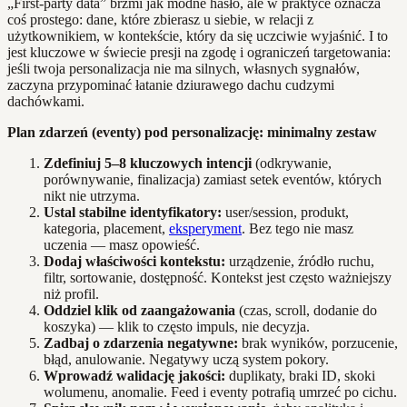
„First-party data” brzmi jak modne hasło, ale w praktyce oznacza
coś prostego: dane, które zbierasz u siebie, w relacji z
użytkownikiem, w kontekście, który da się uczciwie wyjaśnić. I to
jest kluczowe w świecie presji na zgodę i ograniczeń targetowania:
jeśli twoja personalizacja nie ma silnych, własnych sygnałów,
zaczyna przypominać łatanie dziurawego dachu cudzymi
dachówkami.
Plan zdarzeń (eventy) pod personalizację: minimalny zestaw
Zdefiniuj 5–8 kluczowych intencji
(odkrywanie,
porównywanie, finalizacja) zamiast setek eventów, których
nikt nie utrzyma.
Ustal stabilne identyfikatory:
user/session, produkt,
kategoria, placement,
eksperyment
. Bez tego nie masz
uczenia — masz opowieść.
Dodaj właściwości kontekstu:
urządzenie, źródło ruchu,
filtr, sortowanie, dostępność. Kontekst jest często ważniejszy
niż profil.
Oddziel klik od zaangażowania
(czas, scroll, dodanie do
koszyka) — klik to często impuls, nie decyzja.
Zadbaj o zdarzenia negatywne:
brak wyników, porzucenie,
błąd, anulowanie. Negatywy uczą system pokory.
Wprowadź walidację jakości:
duplikaty, braki ID, skoki
wolumenu, anomalie. Feed i eventy potrafią umrzeć po cichu.