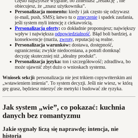
często najszybsze wygrane, bo zmieniasz „redakcję”, nie
obiecujesz, że „znasz użytkownika”.
Personalizacja momentu:
kiedy i jak często się odzywasz
(e-mail, push, SMS); łatwo tu o
zmęczenie
i spadek zaufania,
jeśli system myli intencję z ciekawością.
Personalizacja oferty
:
co dokładnie proponujesz; największy
wpływ i największa
odpowiedzialność
. Błąd boli bardziej, a
konsekwencje (marża,
zwroty
, reputacja) są realne.
Personalizacja warunków:
dostawa, dostępność,
ograniczenia; zwykle niedoceniana, a potrafi domknąć
decyzję skuteczniej niż „idealny produkt”.
Personalizacja języka:
ton i szczegółowość; zdradliwa, bo
może ujawnić zbyt dużo o wnioskach systemu.
Wniosek sekcji:
personalizacja nie jest trikiem copywriterskim ani
„wstawieniem imienia”. To system decyzji. Jeśli nie wiesz, w którą
grę grasz, będziesz mierzyć złe metryki i budować złe ryzyka.
Jak system „wie”, co pokazać: kuchnia
danych bez romantyzmu
Jakie sygnały liczą się naprawdę: intencja, nie
historia