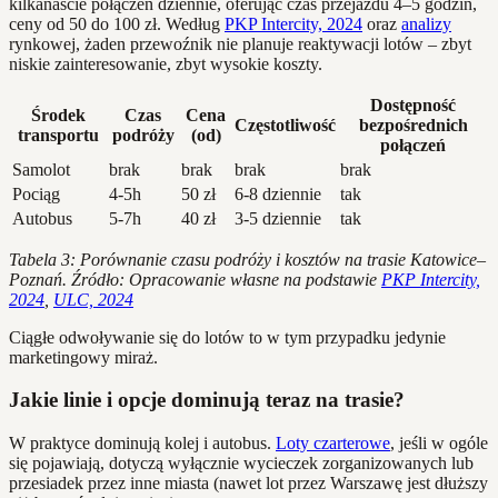
kilkanaście połączeń dziennie, oferując czas przejazdu 4–5 godzin,
ceny od 50 do 100 zł. Według
PKP Intercity, 2024
oraz
analizy
rynkowej, żaden przewoźnik nie planuje reaktywacji lotów – zbyt
niskie zainteresowanie, zbyt wysokie koszty.
Dostępność
Środek
Czas
Cena
Częstotliwość
bezpośrednich
transportu
podróży
(od)
połączeń
Samolot
brak
brak
brak
brak
Pociąg
4-5h
50 zł
6-8 dziennie
tak
Autobus
5-7h
40 zł
3-5 dziennie
tak
Tabela 3: Porównanie czasu podróży i kosztów na trasie Katowice–
Poznań. Źródło: Opracowanie własne na podstawie
PKP Intercity,
2024
,
ULC, 2024
Ciągłe odwoływanie się do lotów to w tym przypadku jedynie
marketingowy miraż.
Jakie linie i opcje dominują teraz na trasie?
W praktyce dominują kolej i autobus.
Loty czarterowe
, jeśli w ogóle
się pojawiają, dotyczą wyłącznie wycieczek zorganizowanych lub
przesiadek przez inne miasta (nawet lot przez Warszawę jest dłuższy