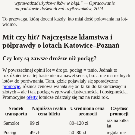
wprowadzać użytkowników w błąd." — Opracowanie
na podstawie doświadczeń użytkowników, 2024
To przewaga, którą doceni każdy, kto miał dość polowania na lot-
widmo.
Mit czy hit? Najczęstsze kłamstwa i
półprawdy o lotach Katowice–Poznań
Czy loty są zawsze droższe niż pociąg?
W powszechnej opinii lot = drogo, pociąg = tanio. Jednak to
rozróżnienie na tej trasie nie ma nawet sensu, bo… nie ma realnych
lotów do porównania. Tam, gdzie pojawiały się sporadyczne
promocje
, różnica cenowa wahała się od kilku do kilkudziesięciu
złotych – ale i tak pociąg wygrywał elastycznością i dostępnością.
Promocyjne
oferty
lotnicze zdarzały się raz na ruski rok.
Środek
Najniższa realna
Uśredniona cena
Częstość
transportu
cena biletu
promocji
promocji
raz na kilka
Samolot
99 zł
80–120 zł
lat
Pociąg
49 zł
50–80 zł
regularnie