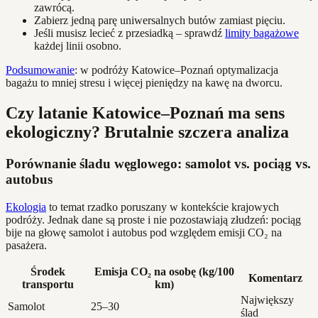
zawrócą.
Zabierz jedną parę uniwersalnych butów zamiast pięciu.
Jeśli musisz lecieć z przesiadką – sprawdź
limity bagażowe
każdej linii osobno.
Podsumowanie
: w podróży Katowice–Poznań optymalizacja
bagażu to mniej stresu i więcej pieniędzy na kawę na dworcu.
Czy latanie Katowice–Poznań ma sens
ekologiczny? Brutalnie szczera analiza
Porównanie śladu węglowego: samolot vs. pociąg vs.
autobus
Ekologia
to temat rzadko poruszany w kontekście krajowych
podróży. Jednak dane są proste i nie pozostawiają złudzeń: pociąg
bije na głowę samolot i autobus pod względem emisji CO₂ na
pasażera.
Środek
Emisja CO₂ na osobę (kg/100
Komentarz
transportu
km)
Największy
Samolot
25–30
ślad