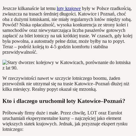
Jeszcze kilkanaście lat temu
loty krajowe
były w Polsce rzadkością,
zwłaszcza na trasach średniej długości. Katowice i Poznań, choć
oba z dużymi lotniskami, nie miały regularnych lotów między sobą.
Powód? Niska opłacalność, wysoka konkurencja ze strony kolei i
samochodów oraz niewystarczająca liczba pasażerów gotowych
zapłacić za bilet lotniczy na tak krótkiej trasie. W czasach, gdy kolej
była powolna, a autostrady pełne dziur, może byłby na to popyt.
Teraz – podróż koleją to 4-5 godzin komfortu i stabilna
przewidywalność.
W rzeczywistości nawet w szczycie lotniczego boomu, żaden
przewoźnik nie utrzymał się na trasie Katowice–Poznań dłużej niż
kilka miesięcy. Realny popyt okazał się mrzonką.
Kto i dlaczego uruchomił loty Katowice–Poznań?
Próbowały firmy duże i małe. Przez chwilę, LOT oraz Eurolot
uruchamiali eksperymentalne kursy – najczęściej jako element
większych siatek krajowych. Jednak, jak przyznaje ekspert rynku
lotniczego: