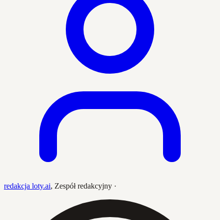
redakcja loty.ai
,
Zespół redakcyjny
·