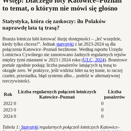
Wstęp: Dlaczego loty Katowice–Poznań
to temat, o którym nie mówi się głośno
Statystyka, która cię zaskoczy: ilu Polaków
naprawdę lata tą trasą?
Branża lotnicza lubi kreować iluzję dostępności – „leć wszędzie,
kiedy tylko chcesz!”. Jednak
statystyki
z lat 2023-2024 są dla
połączenia Katowice–Poznań bezlitosne. Według raportu Urzędu
Lotnictwa Cywilnego nie zanotowano żadnych regularnych rejsów
między tymi miastami w 2023 i 2024 roku (
ULC, 2024
). Branżowe
portale zgodnie podają: liczba pasażerów latających tą trasą to
okrągłe zero. W praktyce, jeśli widzisz bilet na tej trasie, to raczej
czarter, przesiadka, błąd systemu albo... podróż w alternatywnej
rzeczywistości.
Liczba regularnych połączeń lotniczych
Liczba
Rok
Katowice–Poznań
pasażerów
2022
0
0
2023
0
0
2024
0
0
Tabela 1:
Statystyki
regularnych połączeń lotniczych Katowice–