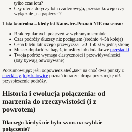
tylko czas lotu?
Czy oferta dotyczy lotu czarterowego, przesiadkowego czy
wyłącznie „na papierze”?
Lista kontrolna – kiedy lot Katowice–Poznań NIE ma sensu:
Brak regularnych połączeń w wybranym terminie
Czas podróży dłuższy niż pociągiem (średnio 4–5h koleją)
Cena biletu lotniczego przewyższa 120–150 zł w jedną stronę
Musisz dopłacić za bagaż, transfery lub dodatkowe
przesiadki
Twoja podróż wymaga elastyczności i przewidywalności
(loty bywają odwoływane)
Podsumowując: jeśli odpowiedziałeś „tak” na choć dwa punkty z
checklisty
,
loty katowice
poznań to raczej droga przez mękę niż
przyspieszenie podróży.
Historia i ewolucja połączenia: od
marzenia do rzeczywistości (i z
powrotem)
Dlaczego kiedyś nie było szans na szybkie
połączenie?