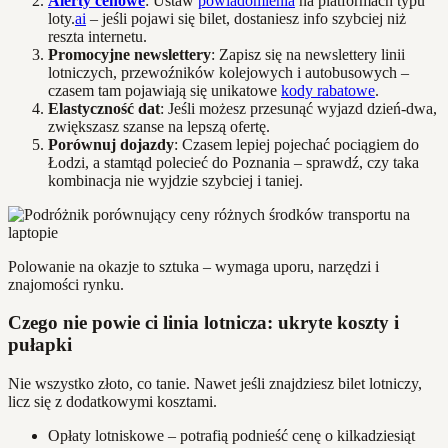
Alerty cenowe
: Ustaw
powiadomienia
na platformach typu
loty.
ai
– jeśli pojawi się bilet, dostaniesz info szybciej niż
reszta internetu.
Promocyjne newslettery
: Zapisz się na newslettery linii
lotniczych, przewoźników kolejowych i autobusowych –
czasem tam pojawiają się unikatowe
kody rabatowe
.
Elastyczność dat
: Jeśli możesz przesunąć wyjazd dzień-dwa,
zwiększasz szanse na lepszą ofertę.
Porównuj dojazdy
: Czasem lepiej pojechać pociągiem do
Łodzi, a stamtąd polecieć do Poznania – sprawdź, czy taka
kombinacja nie wyjdzie szybciej i taniej.
Polowanie na okazje to sztuka – wymaga uporu, narzędzi i
znajomości rynku.
Czego nie powie ci linia lotnicza: ukryte koszty i
pułapki
Nie wszystko złoto, co tanie. Nawet jeśli znajdziesz bilet lotniczy,
licz się z dodatkowymi kosztami.
Opłaty lotniskowe – potrafią podnieść cenę o kilkadziesiąt