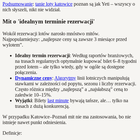
Podsumowanie
:
tanie loty katowice
poznan są jak Yeti – wszyscy o
nich słyszeli, nikt nie widział.
Mit o 'idealnym terminie rezerwacji'
Wokół rezerwacji lotów narosło mnóstwo mitów.
Najpopularniejszy: „najlepsze ceny są zawsze 3 miesiące przed
wylotem”.
Idealny termin rezerwacji
: Według raportów branżowych,
na trasach regularnych optymalnie kupować bilet 6–8 tygodni
przed lotem – ale tylko wtedy, gdy w ogóle są dostępne
połączenia.
Dynamiczne ceny
:
Algorytmy
linii lotniczych manipulują
stawkami w zależności od popytu, sezonu i liczby rezerwacji.
Często różnica między „najlepszą” a „najsłabszą” ceną to
zaledwie 10–15%.
Wyjątki
: Bilety
last minute
bywają tańsze, ale… tylko na
trasach z dużą konkurencją.
W przypadku Katowice–Poznań mit nie ma zastosowania, bo nie
istnieje nawet punkt odniesienia.
Definicje: