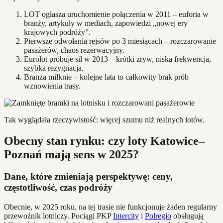
LOT ogłasza uruchomienie połączenia w 2011 – euforia w
branży, artykuły w mediach, zapowiedzi „nowej ery
krajowych podróży”.
Pierwsze odwołania rejsów po 3 miesiącach – rozczarowanie
pasażerów, chaos rezerwacyjny.
Eurolot próbuje sił w 2013 – krótki zryw, niska frekwencja,
szybka rezygnacja.
Branża milknie – kolejne lata to całkowity brak prób
wznowienia trasy.
Tak wyglądała rzeczywistość: więcej szumu niż realnych lotów.
Obecny stan rynku: czy loty Katowice–
Poznań mają sens w 2025?
Dane, które zmieniają perspektywę: ceny,
częstotliwość, czas podróży
Obecnie, w 2025 roku, na tej trasie nie funkcjonuje żaden regularny
przewoźnik lotniczy. Pociągi PKP
Intercity
i
Polregio
obsługują