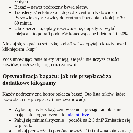
złotych.
Bagaż – nawet podręczny bywa płatny.
Transfery z/na lotnisko – dojazd z centrum Katowic do
Pyrzowic czy z Ławicy do centrum Poznania to kolejne 30–
60 minut.
Ubezpieczenia, opłaty rezerwacyjne, dopłaty za wybór
miejsca – to potrafi podnieść końcową cenę biletu o 20–30%.
Nie daj się złapać na sztuczkę „od 49 zł” – dopytaj o koszty przed
kliknięciem „kup”.
Podsumowując: tanie bilety istnieją, ale jeśli nie liczysz całości
kosztów, możesz się srogo rozczarować.
Optymalizacja bagażu: jak nie przepłacać za
dodatkowe kilogramy
Każdy podróżny zna horror opłat za bagaż. Oto lista trików, które
pozwolą ci nie przepłacać (i nie zwariować):
Wybieraj taryfy z bagażem w cenie – pociąg i autobus nie
mają takich ograniczeń jak
linie lotnicze
.
Pakuj się minimalistycznie – podróż na 2-3 dni? Zmieścisz się
w plecak.
Unikaj przewożenia płynów powyżej 100 ml – na lotnisku cię