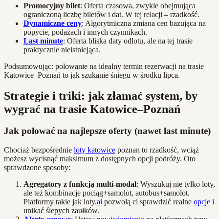
Promocyjny bilet
: Oferta czasowa, zwykle obejmująca
ograniczoną liczbę biletów i dat. W tej relacji – rzadkość.
Dynamiczne ceny
: Algorytmiczna zmiana cen bazująca na
popycie, podażach i innych czynnikach.
Last minute
: Oferta bliska daty odlotu, ale na tej trasie
praktycznie nieistniejąca.
Podsumowując: polowanie na idealny termin rezerwacji na trasie
Katowice–Poznań to jak szukanie śniegu w środku lipca.
Strategie i triki: jak złamać system, by
wygrać na trasie Katowice–Poznań
Jak polować na najlepsze oferty (nawet last minute)
Chociaż bezpośrednie
loty katowice
poznan to rzadkość, wciąż
możesz wycisnąć maksimum z dostępnych opcji podróży. Oto
sprawdzone sposoby:
Agregatory z funkcją multi-modal
: Wyszukuj nie tylko loty,
ale też kombinacje pociąg+samolot, autobus+samolot.
Platformy takie jak loty.
ai
pozwolą ci sprawdzić realne
opcje
i
unikać ślepych zaułków.