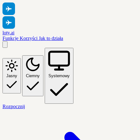
loty.ai
Funkcje
Korzyści
Jak to działa
Jasny
Ciemny
Systemowy
Rozpocznij