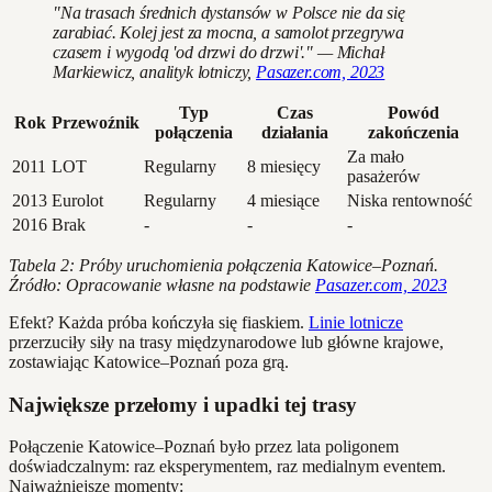
"Na trasach średnich dystansów w Polsce nie da się
zarabiać. Kolej jest za mocna, a samolot przegrywa
czasem i wygodą 'od drzwi do drzwi'." — Michał
Markiewicz, analityk lotniczy,
Pasazer.com, 2023
Typ
Czas
Powód
Rok
Przewoźnik
połączenia
działania
zakończenia
Za mało
2011
LOT
Regularny
8 miesięcy
pasażerów
2013
Eurolot
Regularny
4 miesiące
Niska rentowność
2016
Brak
-
-
-
Tabela 2: Próby uruchomienia połączenia Katowice–Poznań.
Źródło: Opracowanie własne na podstawie
Pasazer.com, 2023
Efekt? Każda próba kończyła się fiaskiem.
Linie lotnicze
przerzuciły siły na trasy międzynarodowe lub główne krajowe,
zostawiając Katowice–Poznań poza grą.
Największe przełomy i upadki tej trasy
Połączenie Katowice–Poznań było przez lata poligonem
doświadczalnym: raz eksperymentem, raz medialnym eventem.
Najważniejsze momenty: