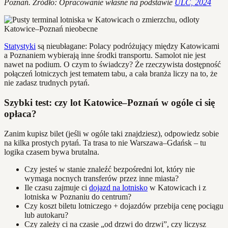
Poznań. Źródło: Opracowanie własne na podstawie
ULC, 2024
Statystyki
są nieubłagane: Polacy podróżujący między Katowicami
a Poznaniem wybierają inne środki transportu. Samolot nie jest
nawet na podium. O czym to świadczy? Że rzeczywista dostępność
połączeń lotniczych jest tematem tabu, a cała branża liczy na to, że
nie zadasz trudnych pytań.
Szybki test: czy lot Katowice–Poznań w ogóle ci się
opłaca?
Zanim kupisz bilet (jeśli w ogóle taki znajdziesz), odpowiedz sobie
na kilka prostych pytań. Ta trasa to nie Warszawa–Gdańsk – tu
logika czasem bywa brutalna.
Czy jesteś w stanie znaleźć bezpośredni lot, który nie
wymaga nocnych transferów przez inne miasta?
Ile czasu zajmuje ci
dojazd na lotnisko
w Katowicach i z
lotniska w Poznaniu do centrum?
Czy koszt biletu lotniczego + dojazdów przebija cenę pociągu
lub autokaru?
Czy zależy ci na czasie „od drzwi do drzwi”, czy liczysz