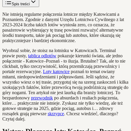
Spis treści
Nie istnieją regularne połączenia lotnicze między Katowicami a
Poznaniem. Zgodnie z danymi Urzędu Lotnictwa Cywilnego z lat
2023-2024 liczba takich lotów wyniosła zero, co oznacza, że
pasażerowie wybierający tę trasę powinni rozważyć alternatywne
środki transportu, takie jak pociąg lub autobus, które okazują się
praktyczniejsze i bardziej ekonomiczne.
Wyobraź sobie, że stoisz na lotnisku w Katowicach. Terminal
prawie pusty,
tablica odlotów
pokazuje kierunki świata, ale jedno
połączenie - Katowice–Poznań - to iluzja. Brutalne? Tak, ale to nie
clickbait, tylko rzeczywistość, którą przemilczają przewoźnicy i
portale rezerwacyjne.
Loty katowice
poznań to temat owiany
mitami, niedopowiedzeniami i półprawdami. Jeśli sądzisz, że
wszystko wiesz o tej trasie, przygotuj się na szereg zaskoczeń i kilka
szokujących faktów, które przewrócą twoją podróżniczą strategię do
góry nogami. Ten artykuł nie jest laurką dla branży lotniczej. To
bezpardonowy
przewodnik
po absurdach i realiach połączenia,
które… praktycznie nie istnieje. Zyskasz nie tylko wiedzę, ale też
gotowe strategie na 2025, gdzie pociąg, autobus i… zdrowy
rozsądek grają pierwsze
skrzypce
. Chcesz wiedzieć, dlaczego?
Czytaj dalej.