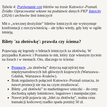
Tabela 4:
Porównanie cen
biletów na trasie Katowice–Poznań.
Źródło: Opracowanie własne na podstawie danych PKP
Intercity
(2024) i archiwów linii lotniczych
Mit o „wiecznej drożyźnie” biletów lotniczych nie wytrzymuje
konfrontacji z rzeczywistością – ale tylko wtedy, gdy loty w ogóle
istnieją.
Bilety 'za złotówkę': prawda czy ściema?
Pojawiają się legendy o biletach lotniczych za złotówkę. W
przypadku Katowic i Poznania to mit, który żyje własnym życiem
na forach i w memach. Oto, dlaczego to ściema:
Promocje
„za złotówkę” dotyczą najczęściej tras
międzynarodowych lub głównych krajowych (Warszawa–
Gdańsk, Warszawa–Kraków).
Brak regularnych połączeń Katowice–Poznań oznacza, że
nawet promocji nie ma na czym zrealizować.
Bilety „od złotówki” to marketingowe sztuczki – do ceny
dochodzą opłaty lotniskowe, bagażowe i manipulacyjne.
Nawet jeśli pojawia się „bilet za złotówkę”, realna cena
transakcji końcowej rzadko spada poniżej 50 zł.