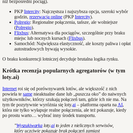
niż bezpośredni pociąg).
PKP
Intercity
: Najczęstsza i najszybsza opcja, szeroki wybór
godzin,
rezerwacja online
(PKP
Intercity
).
Polregio
: Regionalne połączenia, tańsze, ale wolniejsze
(
Polregio
).
Flixbus
: Alternatywa dla pociągów, szczególnie przy braku
miejsc lub nocnych kursach (
Flixbus
).
Samochód: Największa elastyczność, ale koszty paliwa i opłat
autostradowych bywają wysokie.
O braku konkurencji lotniczej decyduje brutalna logika rynku.
Krótka recenzja popularnych agregatorów (w tym
loty.ai)
Internet
roi się od porównywarek lotów, ale większość z nich
powiela te
same
nieaktualne dane lub „puszcza oko” do naiwnych
użytkowników, którzy szukają połączeń tam, gdzie ich nie ma. Na
tym tle pozytywnie wyróżnia się loty.
ai
– platforma oparta na
AI
,
która nie tylko wyłapuje realne połączenia, ale też pokazuje, kiedy
po prostu warto… wybrać inny środek transportu.
"
Wyszukiwarka
loty.
ai
to jeden z nielicznych serwisów,
który uczciwie pokazuje brak połączeń zamiast