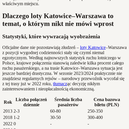
właściwym miejscu.
Dlaczego loty Katowice–Warszawa to
temat, o którym nikt nie mówi wprost
Statystyki, które wywracają wyobrażenia
Oficjalne dane nie pozostawiają złudzeń –
loty Katowice
–Warszawa
z pozycji wygodnej codzienności stały się czymś niemal
egzotycznym. Według najnowszych statystyk ruchu lotniczego w
Polsce, krajowe połączenia stanowią zaledwie kilka procent całego
ruchu pasażerskiego, a na trasie Katowice–Warszawa sytuacja jest
jeszcze bardziej drastyczna. W sezonie 2023/2024 praktycznie nie
znajdziesz regularnych rejsów – narodowy przewoźnik wycofał się
z tej trasy już w 2022 roku,
tłumacz
ąc decyzję nikłym
zainteresowaniem i nieopłacalnością ekonomiczną.
Liczba połączeń
Średnia liczba
Cena bazowa
Rok
dziennie
pasażerów
biletu (PLN)
2013
2-3
60-80
250-350
2018
1-2
30-50
300-400
2022
0
-
-