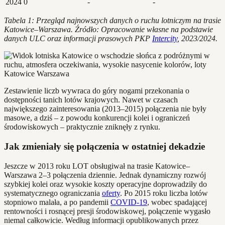
2024
0
-
-
Tabela 1: Przegląd najnowszych danych o ruchu lotniczym na trasie
Katowice–Warszawa. Źródło: Opracowanie własne na podstawie
danych ULC oraz informacji prasowych PKP
Intercity
, 2023/2024.
Zestawienie liczb wywraca do góry nogami przekonania o
dostępności tanich lotów krajowych. Nawet w czasach
największego zainteresowania (2013–2015) połączenia nie były
masowe, a dziś – z powodu konkurencji kolei i ograniczeń
środowiskowych – praktycznie zniknęły z rynku.
Jak zmieniały się połączenia w ostatniej dekadzie
Jeszcze w 2013 roku LOT obsługiwał na trasie Katowice–
Warszawa 2–3 połączenia dziennie. Jednak dynamiczny rozwój
szybkiej kolei oraz wysokie koszty operacyjne doprowadziły do
systematycznego ograniczania
oferty
. Po 2015 roku liczba lotów
stopniowo malała, a po pandemii
COVID-19
, wobec spadającej
rentowności i rosnącej presji środowiskowej, połączenie wygasło
niemal całkowicie. Według informacji opublikowanych przez