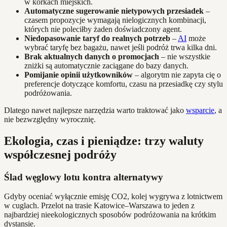
w korkach miejskich.
Automatyczne sugerowanie nietypowych przesiadek
–
czasem propozycje wymagają nielogicznych kombinacji,
których nie poleciłby żaden doświadczony agent.
Niedopasowanie taryf do realnych potrzeb
–
AI
może
wybrać taryfę bez bagażu, nawet jeśli podróż trwa kilka dni.
Brak aktualnych danych o promocjach
– nie wszystkie
zniżki są automatycznie zaciągane do bazy danych.
Pomijanie opinii użytkowników
– algorytm nie zapyta cię o
preferencje dotyczące komfortu, czasu na przesiadkę czy stylu
podróżowania.
Dlatego nawet najlepsze narzędzia warto traktować jako
wsparcie
, a
nie bezwzględny wyrocznię.
Ekologia, czas i pieniądze: trzy waluty
współczesnej podróży
Ślad węglowy lotu kontra alternatywy
Gdyby oceniać wyłącznie emisję CO2, kolej wygrywa z lotnictwem
w cuglach. Przelot na trasie Katowice–Warszawa to jeden z
najbardziej nieekologicznych sposobów podróżowania na krótkim
dystansie.