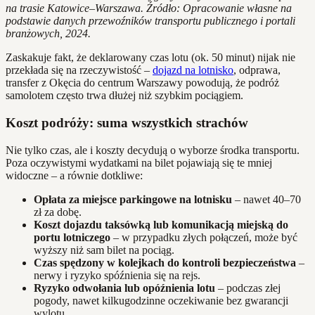
na trasie Katowice–Warszawa. Źródło: Opracowanie własne na
podstawie danych przewoźników transportu publicznego i portali
branżowych, 2024.
Zaskakuje fakt, że deklarowany czas lotu (ok. 50 minut) nijak nie
przekłada się na rzeczywistość –
dojazd na lotnisko
, odprawa,
transfer z Okęcia do centrum Warszawy powodują, że podróż
samolotem często trwa dłużej niż szybkim pociągiem.
Koszt podróży: suma wszystkich strachów
Nie tylko czas, ale i koszty decydują o wyborze środka transportu.
Poza oczywistymi wydatkami na bilet pojawiają się te mniej
widoczne – a równie dotkliwe:
Opłata za miejsce parkingowe na lotnisku
– nawet 40–70
zł za dobę.
Koszt dojazdu taksówką lub komunikacją miejską do
portu lotniczego
– w przypadku złych połączeń, może być
wyższy niż sam bilet na pociąg.
Czas spędzony w kolejkach do kontroli bezpieczeństwa
–
nerwy i ryzyko spóźnienia się na rejs.
Ryzyko odwołania lub opóźnienia lotu
– podczas złej
pogody, nawet kilkugodzinne oczekiwanie bez gwarancji
wylotu.