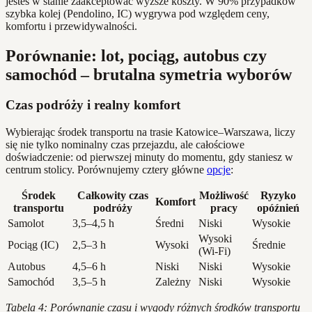
jesteś w stanie zaakceptować wyższe koszty. W 90% przypadków
szybka kolej (Pendolino, IC) wygrywa pod względem ceny,
komfortu i przewidywalności.
Porównanie: lot, pociąg, autobus czy
samochód – brutalna symetria wyborów
Czas podróży i realny komfort
Wybierając środek transportu na trasie Katowice–Warszawa, liczy
się nie tylko nominalny czas przejazdu, ale całościowe
doświadczenie: od pierwszej minuty do momentu, gdy staniesz w
centrum stolicy. Porównujemy cztery główne
opcje
:
Środek
Całkowity czas
Możliwość
Ryzyko
Komfort
transportu
podróży
pracy
opóźnień
Samolot
3,5–4,5 h
Średni
Niski
Wysokie
Wysoki
Pociąg (IC)
2,5–3 h
Wysoki
Średnie
(Wi-Fi)
Autobus
4,5–6 h
Niski
Niski
Wysokie
Samochód
3,5–5 h
Zależny
Niski
Wysokie
Tabela 4: Porównanie czasu i wygody różnych środków transportu