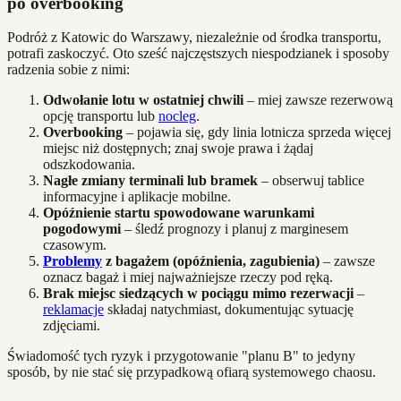
po overbooking
Podróż z Katowic do Warszawy, niezależnie od środka transportu,
potrafi zaskoczyć. Oto sześć najczęstszych niespodzianek i sposoby
radzenia sobie z nimi:
Odwołanie lotu w ostatniej chwili
– miej zawsze rezerwową
opcję transportu lub
nocleg
.
Overbooking
– pojawia się, gdy linia lotnicza sprzeda więcej
miejsc niż dostępnych; znaj swoje prawa i żądaj
odszkodowania.
Nagłe zmiany terminali lub bramek
– obserwuj tablice
informacyjne i aplikacje mobilne.
Opóźnienie startu spowodowane warunkami
pogodowymi
– śledź prognozy i planuj z marginesem
czasowym.
Problemy
z bagażem (opóźnienia, zagubienia)
– zawsze
oznacz bagaż i miej najważniejsze rzeczy pod ręką.
Brak miejsc siedzących w pociągu mimo rezerwacji
–
reklamacje
składaj natychmiast, dokumentując sytuację
zdjęciami.
Świadomość tych ryzyk i przygotowanie "planu B" to jedyny
sposób, by nie stać się przypadkową ofiarą systemowego chaosu.