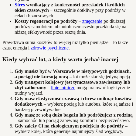
Stres
wynikający z konieczności przesiadek i krótkich
okien czasowych
– szczególnie dotkliwy przy podróży w
celach biznesowych.
Koszty regeneracji po podróży
–
zmęczenie
po dłuższej
podróży samolotem lub autobusem często przekłada się na
niższą efektywność przez resztę dnia.
Prawdziwa suma kosztów to więcej niż tylko pieniądze – to także
czas, energia i
zdrowie psychiczne
.
Kiedy wybrać lot, a kiedy warto jechać inaczej
Gdy musisz być w Warszawie w nietypowych godzinach,
a pociągi nie kursują nocą
– lot może stać się jedyną opcją.
Gdy transport kolejowy jest tymczasowo zawieszony lub
zbyt zatłoczony
–
linie lotnicze
mogą uratować logistycznie
trudny wyjazd.
Gdy masz elastyczność czasową i chcesz uniknąć kosztów
dodatkowych
– wybierz pociąg lub autobus, które są tańsze i
bardziej przewidywalne.
Gdy masz ze sobą dużo bagażu lub podróżujesz z rodziną
– samochód lub pociąg zapewnią komfort i bezpieczeństwo.
Gdy zależy Ci na ekologicznym podejściu do podróży
–
wybierz kolej, która generuje najmniejszy ślad węglowy.