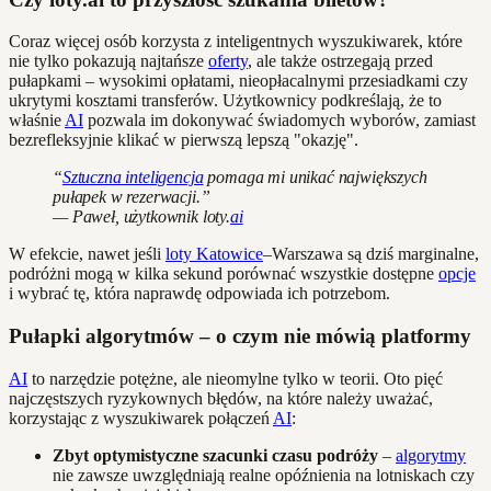
Coraz więcej osób korzysta z inteligentnych wyszukiwarek, które
nie tylko pokazują najtańsze
oferty
, ale także ostrzegają przed
pułapkami – wysokimi opłatami, nieopłacalnymi przesiadkami czy
ukrytymi kosztami transferów. Użytkownicy podkreślają, że to
właśnie
AI
pozwala im dokonywać świadomych wyborów, zamiast
bezrefleksyjnie klikać w pierwszą lepszą "okazję".
“
Sztuczna inteligencja
pomaga mi unikać największych
pułapek w rezerwacji.”
— Paweł, użytkownik loty.
ai
W efekcie, nawet jeśli
loty Katowice
–Warszawa są dziś marginalne,
podróżni mogą w kilka sekund porównać wszystkie dostępne
opcje
i wybrać tę, która naprawdę odpowiada ich potrzebom.
Pułapki algorytmów – o czym nie mówią platformy
AI
to narzędzie potężne, ale nieomylne tylko w teorii. Oto pięć
najczęstszych ryzykownych błędów, na które należy uważać,
korzystając z wyszukiwarek połączeń
AI
:
Zbyt optymistyczne szacunki czasu podróży
–
algorytmy
nie zawsze uwzględniają realne opóźnienia na lotniskach czy