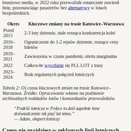
branżowe media, w 2022 roku przewoźnik ostatecznie zawiesił
linię, pozostawiając pasażerów bez
alternatywy
w lotach
bezpośrednich.
Okres
Kluczowe zmiany na trasie Katowice–Warszawa
Przed
2-3 loty dziennie, stale rosnąca konkurencja kolei
2015
2016–
Ograniczenie do 1-2 rejsów dziennie, rosnące ceny
2018
biletów
2019–
Zawieszenia w czasie pandemii, oferta marginalna
2021
2022
Całkowite
wycofanie
się PLL LOT z trasy
2023–
Brak regularnych połączeń lotniczych
2024
Tabela 2: Oś czasu kluczowych zmian na trasie Katowice–
Warszawa. Źródło: Opracowanie własne na podstawie
archiwalnych rozkładów lotów i komunikatów przewoźników.
“Podróż lotnicza w Polsce to dziś zupełnie inne
doświadczenie niż pięć lat temu.”
— Adam, ekspert lotniczy
Czego nie znajdziesz w reklamach linii lotniczych