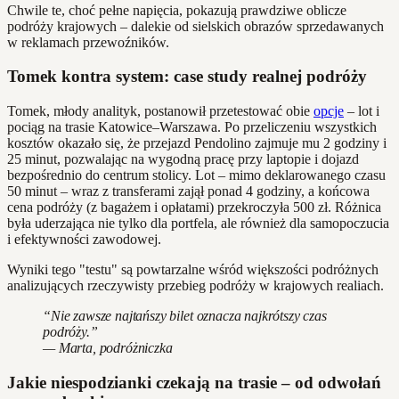
Chwile te, choć pełne napięcia, pokazują prawdziwe oblicze
podróży krajowych – dalekie od sielskich obrazów sprzedawanych
w reklamach przewoźników.
Tomek kontra system: case study realnej podróży
Tomek, młody analityk, postanowił przetestować obie
opcje
– lot i
pociąg na trasie Katowice–Warszawa. Po przeliczeniu wszystkich
kosztów okazało się, że przejazd Pendolino zajmuje mu 2 godziny i
25 minut, pozwalając na wygodną pracę przy laptopie i dojazd
bezpośrednio do centrum stolicy. Lot – mimo deklarowanego czasu
50 minut – wraz z transferami zajął ponad 4 godziny, a końcowa
cena podróży (z bagażem i opłatami) przekroczyła 500 zł. Różnica
była uderzająca nie tylko dla portfela, ale również dla samopoczucia
i efektywności zawodowej.
Wyniki tego "testu" są powtarzalne wśród większości podróżnych
analizujących rzeczywisty przebieg podróży w krajowych realiach.
“Nie zawsze najtańszy bilet oznacza najkrótszy czas
podróży.”
— Marta, podróżniczka
Jakie niespodzianki czekają na trasie – od odwołań