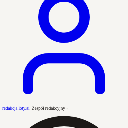
redakcja loty.ai
,
Zespół redakcyjny
·