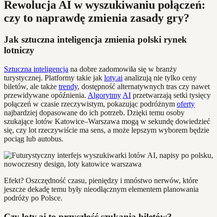
Rewolucja AI w wyszukiwaniu połączeń:
czy to naprawdę zmienia zasady gry?
Jak sztuczna inteligencja zmienia polski rynek
lotniczy
Sztuczna inteligencja
na dobre zadomowiła się w branży
turystycznej. Platformy takie jak
loty.ai
analizują nie tylko ceny
biletów, ale także
trendy
, dostępność alternatywnych tras czy nawet
przewidywane opóźnienia.
Algorytmy
AI
przetwarzają setki tysięcy
połączeń w czasie rzeczywistym, pokazując podróżnym
oferty
najbardziej dopasowane do ich potrzeb. Dzięki temu osoby
szukające lotów Katowice–Warszawa mogą w sekundę dowiedzieć
się, czy lot rzeczywiście ma sens, a może lepszym wyborem będzie
pociąg lub autobus.
Efekt? Oszczędność czasu, pieniędzy i mnóstwo nerwów, które
jeszcze dekadę temu były nieodłącznym elementem planowania
podróży po Polsce.
Czy loty.ai to przyszłość szukania biletów?