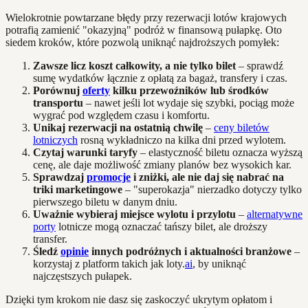
Wielokrotnie powtarzane błędy przy rezerwacji lotów krajowych
potrafią zamienić "okazyjną" podróż w finansową pułapkę. Oto
siedem kroków, które pozwolą uniknąć najdroższych pomyłek:
Zawsze licz koszt całkowity, a nie tylko bilet
– sprawdź
sumę wydatków łącznie z opłatą za bagaż, transfery i czas.
Porównuj
oferty
kilku przewoźników lub środków
transportu
– nawet jeśli lot wydaje się szybki, pociąg może
wygrać pod względem czasu i komfortu.
Unikaj rezerwacji na ostatnią chwilę
–
ceny biletów
lotniczych
rosną wykładniczo na kilka dni przed wylotem.
Czytaj warunki taryfy
– elastyczność biletu oznacza wyższą
cenę, ale daje możliwość zmiany planów bez wysokich kar.
Sprawdzaj
promocje
i zniżki, ale nie daj się nabrać na
triki marketingowe
– "superokazja" nierzadko dotyczy tylko
pierwszego biletu w danym dniu.
Uważnie wybieraj miejsce wylotu i przylotu
–
alternatywne
porty
lotnicze mogą oznaczać tańszy bilet, ale droższy
transfer.
Śledź
opinie
innych podróżnych i aktualności branżowe
–
korzystaj z platform takich jak loty.
ai
, by uniknąć
najczęstszych pułapek.
Dzięki tym krokom nie dasz się zaskoczyć ukrytym opłatom i