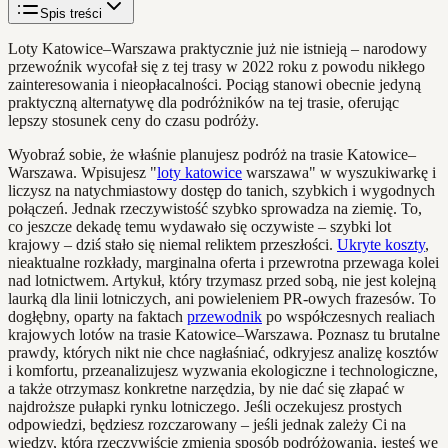
Spis treści
Loty Katowice–Warszawa praktycznie już nie istnieją – narodowy
przewoźnik wycofał się z tej trasy w 2022 roku z powodu nikłego
zainteresowania i nieopłacalności. Pociąg stanowi obecnie jedyną
praktyczną alternatywę dla podróżników na tej trasie, oferując
lepszy stosunek ceny do czasu podróży.
Wyobraź sobie, że właśnie planujesz podróż na trasie Katowice–
Warszawa. Wpisujesz "
loty katowice
warszawa" w wyszukiwarkę i
liczysz na natychmiastowy dostęp do tanich, szybkich i wygodnych
połączeń. Jednak rzeczywistość szybko sprowadza na ziemię. To,
co jeszcze dekadę temu wydawało się oczywiste – szybki lot
krajowy – dziś stało się niemal reliktem przeszłości.
Ukryte koszty
,
nieaktualne rozkłady, marginalna oferta i przewrotna przewaga kolei
nad lotnictwem. Artykuł, który trzymasz przed sobą, nie jest kolejną
laurką dla linii lotniczych, ani powieleniem PR-owych frazesów. To
dogłębny, oparty na faktach
przewodnik
po współczesnych realiach
krajowych lotów na trasie Katowice–Warszawa. Poznasz tu brutalne
prawdy, których nikt nie chce nagłaśniać, odkryjesz analizę kosztów
i komfortu, przeanalizujesz wyzwania ekologiczne i technologiczne,
a także otrzymasz konkretne narzędzia, by nie dać się złapać w
najdroższe pułapki rynku lotniczego. Jeśli oczekujesz prostych
odpowiedzi, będziesz rozczarowany – jeśli jednak zależy Ci na
wiedzy, która rzeczywiście zmienia sposób podróżowania, jesteś we