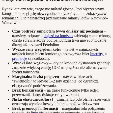
Rynek lotniczy wie, czego nie mówić głośno. Pod błyszczącymi
kampaniami kryją się niewygodne fakty, których nie zobaczysz w
reklamach. Oto najbardziej przemilczane minusy lotów Katowice–
Warszawa:
Czas podróży samolotem bywa dłuższy niż pociągiem
–
transfery, odprawa,
dojazd na lotnisko
zabierają cenne minuty,
często sprawiając, że podróż lotnicza trwa nawet o godzinę
dłużej niż przejazd Pendolino.
Wyższe ceny względem kolei
– nawet w najniższych
taryfach koszt biletu lotniczego przewyższa bilet
Intercity
, a
promocje
są rzadkością.
Wysoki ślad węglowy
– loty na krótkich dystansach generują
znacznie większą emisję CO2 na pasażera niż alternatywne
środki transportu.
Marginalna liczba połączeń
– nawet w okresach
"świetności" to ledwie 1–2 loty dziennie, co ogranicza
elastyczność podróżowania.
Brak konkurencji
– na trasie funkcjonuje tylko jeden
przewoźnik, który dyktuje ceny i warunki.
Niska elastyczność taryf
– zmiany lub odwołanie rezerwacji
oznaczają wysokie koszty lub brak możliwości zwrotu.
Brak promocji i informacji
– marginalna rola połączenia
sprawia, że
linie
nie inwestują w promocję, a pasażerowie