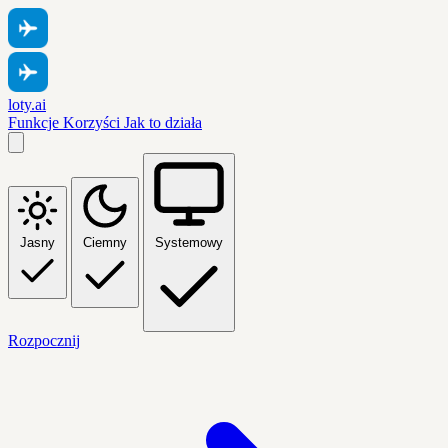
loty.ai
Funkcje
Korzyści
Jak to działa
Jasny
Ciemny
Systemowy
Rozpocznij