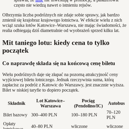
często nie wiedzą nawet o istnieniu rejsów.
Olbrzymia liczba podróżnych nie zdaje sobie sprawy, jak bardzo
zmienił się krajobraz krajowego lotnictwa. W efekcie wielu z nich
wciąż szuka lotów Katowice–Warszawa, nie mając świadomości, że
realia odbiegają dziś diametralnie od wyobrażeń sprzed kilku lat.
Mit taniego lotu: kiedy cena to tylko
początek
Co naprawdę składa się na końcową cenę biletu
Wielu podróżnych daje się złapać na pozorną atrakcyjność ceny
wyjściowej biletu lotniczego. Jednak rzeczywista suma, którą
zapłacisz za podróż z Katowic do Warszawy, jest znacznie wyższa.
Bilet w niskiej taryfie to dopiero początek.
Lot Katowice–
Pociąg
Składnik
Autobus
Warszawa
(Pendolino/IC)
70–120
Bilet bazowy
300–400 PLN
100–180 PLN
PLN
Opłaty
40–80 PLN
wliczone
wliczone
lotniskowe