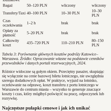
Bagaż
50–120 PLN
wliczony
wliczony
10–30
Transfery/Taxi
40–100 PLN
10–30 PLN
PLN
Czas
1–2 h
brak
brak
oczekiwania
Opłaty za
5–20 PLN
brak
brak
płatność
Całkowity
80–150
435–720 PLN
110–210 PLN
koszt
PLN
Tabela 3: Porównanie głównych kosztów podróży Katowice–
Warszawa. Źródło: Opracowanie własne na podstawie cenników
przewoźników i danych portali rezerwacyjnych, 2024.
Różnice widoczne są gołym okiem. Przeciętny pasażer, skupiając
się wyłącznie na cenie bazowej biletu lotniczego, nie uwzględnia
szeregu dodatkowych opłat. W praktyce, wyjazd na lotnisko,
oczekiwanie na odprawę, koszt transferu z portu lotniczego w
Warszawie do centrum miasta – wszystko to generuje znaczące
koszty i czas, który mógłbyś poświęcić na pracę, odpoczynek lub
rozrywkę.
Najczęstsze pułapki cenowe i jak ich unikać