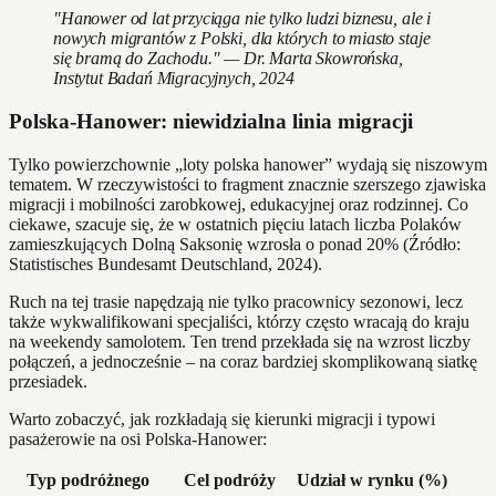
"Hanower od lat przyciąga nie tylko ludzi biznesu, ale i
nowych migrantów z Polski, dla których to miasto staje
się bramą do Zachodu." — Dr. Marta Skowrońska,
Instytut Badań Migracyjnych, 2024
Polska-Hanower: niewidzialna linia migracji
Tylko powierzchownie „loty polska hanower” wydają się niszowym
tematem. W rzeczywistości to fragment znacznie szerszego zjawiska
migracji i mobilności zarobkowej, edukacyjnej oraz rodzinnej. Co
ciekawe, szacuje się, że w ostatnich pięciu latach liczba Polaków
zamieszkujących Dolną Saksonię wzrosła o ponad 20% (Źródło:
Statistisches Bundesamt Deutschland, 2024).
Ruch na tej trasie napędzają nie tylko pracownicy sezonowi, lecz
także wykwalifikowani specjaliści, którzy często wracają do kraju
na weekendy samolotem. Ten trend przekłada się na wzrost liczby
połączeń, a jednocześnie – na coraz bardziej skomplikowaną siatkę
przesiadek.
Warto zobaczyć, jak rozkładają się kierunki migracji i typowi
pasażerowie na osi Polska-Hanower:
Typ podróżnego
Cel podróży
Udział w rynku (%)