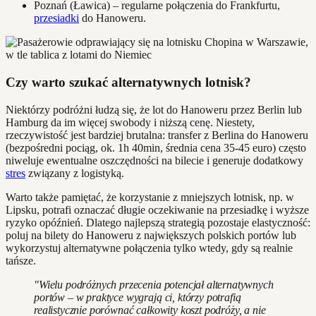
Poznań (Ławica) – regularne połączenia do Frankfurtu,
przesiadki
do Hanoweru.
Czy warto szukać alternatywnych lotnisk?
Niektórzy podróżni łudzą się, że lot do Hanoweru przez Berlin lub
Hamburg da im więcej swobody i niższą cenę. Niestety,
rzeczywistość jest bardziej brutalna: transfer z Berlina do Hanoweru
(bezpośredni pociąg, ok. 1h 40min, średnia cena 35-45 euro) często
niweluje ewentualne oszczędności na bilecie i generuje dodatkowy
stres
związany z logistyką.
Warto także pamiętać, że korzystanie z mniejszych lotnisk, np. w
Lipsku, potrafi oznaczać długie oczekiwanie na przesiadkę i wyższe
ryzyko opóźnień. Dlatego najlepszą strategią pozostaje elastyczność:
poluj na bilety do Hanoweru z największych polskich portów lub
wykorzystuj alternatywne połączenia tylko wtedy, gdy są realnie
tańsze.
"Wielu podróżnych przecenia potencjał alternatywnych
portów – w praktyce wygrają ci, którzy potrafią
realistycznie porównać całkowity koszt podróży, a nie