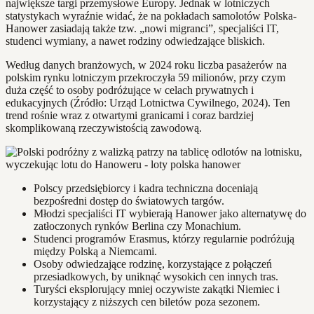
największe targi przemysłowe Europy. Jednak w lotniczych
statystykach wyraźnie widać, że na pokładach samolotów Polska-
Hanower zasiadają także tzw. „nowi migranci”, specjaliści IT,
studenci wymiany, a nawet rodziny odwiedzające bliskich.
Według danych branżowych, w 2024 roku liczba pasażerów na
polskim rynku lotniczym przekroczyła 59 milionów, przy czym
duża część to osoby podróżujące w celach prywatnych i
edukacyjnych (Źródło: Urząd Lotnictwa Cywilnego, 2024). Ten
trend rośnie wraz z otwartymi granicami i coraz bardziej
skomplikowaną rzeczywistością zawodową.
Polscy przedsiębiorcy i kadra techniczna doceniają
bezpośredni dostęp do światowych targów.
Młodzi specjaliści IT wybierają Hanower jako alternatywę do
zatłoczonych rynków Berlina czy Monachium.
Studenci programów Erasmus, którzy regularnie podróżują
między Polską a Niemcami.
Osoby odwiedzające rodzinę, korzystające z połączeń
przesiadkowych, by uniknąć wysokich cen innych tras.
Turyści eksplorujący mniej oczywiste zakątki Niemiec i
korzystający z niższych cen biletów poza sezonem.