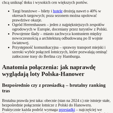
chcą uniknąć tłoku i wysokich cen większych portów.
Targi branżowe – bilety i
hotele
drożeją nawet o 40% w
okresach targowych; poza sezonem można upolować
prawdziwe okazje.
Ogród Herrenhausen – jeden z najpiękniejszych zespołów
ogrodowych w Europie, doceniany przez turystów z Polski.
Powojenne ślady – miasto zachwyca kontrastem między
nowoczesnością a architekturą odbudowaną po II wojnie
światowej.
Przystępność komunikacyjna – sprawny transport miejski i
szeroki wybór połączeń lotniczych, które pozwalają ominąć
zatłoczone trasy do Berlina czy Hamburga.
Anatomia połączenia: jak naprawdę
wyglądają loty Polska-Hanower
Bezpośrednio czy z przesiadką – brutalny ranking
tras
Brutalna prawda jest taka: obecnie (stan na 2024 r.) nie istnieje stałe,
bezpośrednie połączenie lotnicze z Polski do Hanoweru.
Praktycznie każda podróż wymaga
przesiadki
– najczęściej we