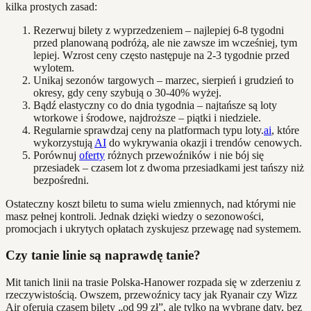
kilka prostych zasad:
Rezerwuj bilety z wyprzedzeniem – najlepiej 6-8 tygodni
przed planowaną podróżą, ale nie zawsze im wcześniej, tym
lepiej. Wzrost ceny często następuje na 2-3 tygodnie przed
wylotem.
Unikaj sezonów targowych – marzec, sierpień i grudzień to
okresy, gdy ceny szybują o 30-40% wyżej.
Bądź elastyczny co do dnia tygodnia – najtańsze są loty
wtorkowe i środowe, najdroższe – piątki i niedziele.
Regularnie sprawdzaj ceny na platformach typu loty.
ai
, które
wykorzystują
AI
do wykrywania okazji i trendów cenowych.
Porównuj
oferty
różnych przewoźników i nie bój się
przesiadek – czasem lot z dwoma przesiadkami jest tańszy niż
bezpośredni.
Ostateczny koszt biletu to suma wielu zmiennych, nad którymi nie
masz pełnej kontroli. Jednak dzięki wiedzy o sezonowości,
promocjach i ukrytych opłatach zyskujesz przewagę nad systemem.
Czy tanie linie są naprawdę tanie?
Mit tanich linii na trasie Polska-Hanower rozpada się w zderzeniu z
rzeczywistością. Owszem, przewoźnicy tacy jak Ryanair czy Wizz
Air oferują czasem bilety „od 99 zł”, ale tylko na wybrane daty, bez