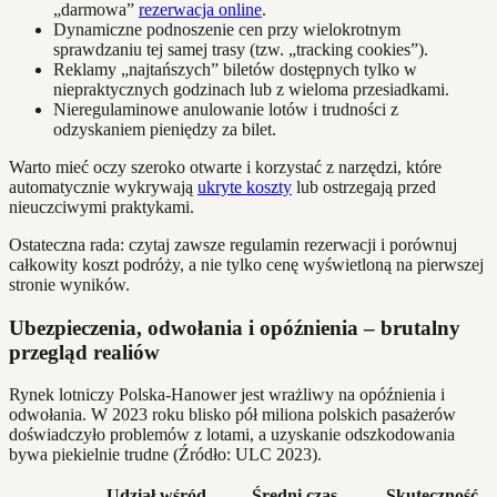
„darmowa”
rezerwacja online
.
Dynamiczne podnoszenie cen przy wielokrotnym
sprawdzaniu tej samej trasy (tzw. „tracking cookies”).
Reklamy „najtańszych” biletów dostępnych tylko w
niepraktycznych godzinach lub z wieloma przesiadkami.
Nieregulaminowe anulowanie lotów i trudności z
odzyskaniem pieniędzy za bilet.
Warto mieć oczy szeroko otwarte i korzystać z narzędzi, które
automatycznie wykrywają
ukryte koszty
lub ostrzegają przed
nieuczciwymi praktykami.
Ostateczna rada: czytaj zawsze regulamin rezerwacji i porównuj
całkowity koszt podróży, a nie tylko cenę wyświetloną na pierwszej
stronie wyników.
Ubezpieczenia, odwołania i opóźnienia – brutalny
przegląd realiów
Rynek lotniczy Polska-Hanower jest wrażliwy na opóźnienia i
odwołania. W 2023 roku blisko pół miliona polskich pasażerów
doświadczyło problemów z lotami, a uzyskanie odszkodowania
bywa piekielnie trudne (Źródło: ULC 2023).
Udział wśród
Średni czas
Skuteczność