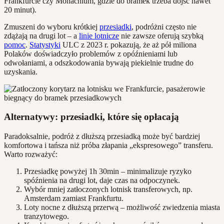
Frankfurcie czy Monachium, gdzie do bramek trzeba dojść nawet
20 minut).
Zmuszeni do wyboru krótkiej
przesiadki
, podróżni często nie
zdążają na drugi lot – a
linie lotnicze
nie zawsze oferują szybką
pomoc
.
Statystyki
ULC z 2023 r. pokazują, że aż pół miliona
Polaków doświadczyło problemów z opóźnieniami lub
odwołaniami, a odszkodowania bywają piekielnie trudne do
uzyskania.
Alternatywy: przesiadki, które się opłacają
Paradoksalnie, podróż z dłuższą przesiadką może być bardziej
komfortowa i tańsza niż próba złapania „ekspresowego” transferu.
Warto rozważyć:
Przesiadkę powyżej 1h 30min – minimalizuje ryzyko
spóźnienia na drugi lot, daje czas na odpoczynek.
Wybór mniej zatłoczonych lotnisk transferowych, np.
Amsterdam zamiast Frankfurtu.
Loty nocne z dłuższą przerwą – możliwość zwiedzenia miasta
tranzytowego.