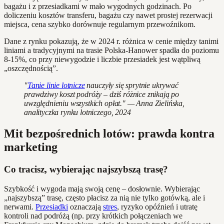
bagażu i z przesiadkami w mało wygodnych godzinach. Po
doliczeniu kosztów transferu, bagażu czy nawet prostej rezerwacji
miejsca, cena szybko dorównuje regularnym przewoźnikom.
Dane z rynku pokazują, że w 2024 r. różnica w cenie między tanimi
liniami a tradycyjnymi na trasie Polska-Hanower spadła do poziomu
8-15%, co przy niewygodzie i liczbie przesiadek jest wątpliwą
„oszczędnością”.
"
Tanie linie lotnicze
nauczyły się sprytnie ukrywać
prawdziwy koszt podróży – dziś różnice znikają po
uwzględnieniu wszystkich opłat." — Anna Zielińska,
analityczka rynku lotniczego, 2024
Mit bezpośrednich lotów: prawda kontra
marketing
Co tracisz, wybierając najszybszą trasę?
Szybkość i wygoda mają swoją cenę – dosłownie. Wybierając
„najszybszą” trasę, często płacisz za nią nie tylko gotówką, ale i
nerwami.
Przesiadki
oznaczają
stres
, ryzyko opóźnień i utratę
kontroli nad podróżą (np. przy krótkich połączeniach we