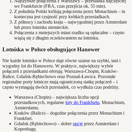
Najszybsze połączenia z Warszawy – przesiadka najczęściej
we Frankfurcie (FRA, czas przejścia ok. 55 min).
Z południa Polski królują połączenia przez Monachium – tu
konieczna jest czujność przy krótkich przesiadkach.
Z północy i zachodu kraju – najwygodniej przez Amsterdam
lub przez lotniska niemieckie.
Połączenia z mniejszych miast rzadko są opłacalne – często
wiążą się z długim oczekiwaniem na lotnisku.
Lotniska w Polsce obsługujące Hanower
Nie każde lotnisko w Polsce daje równe szanse na szybki, tani i
wygodny lot do Hanoweru. W praktyce, największy wybór
połączeń z przesiadkami oferują: Warszawa-Chopin, Kraków-
Balice, Gdańsk-Rębiechowo oraz Poznań-Ławica. Pozostałe
regionalne porty lotnicze mają ograniczoną siatkę połączeń – i
często wymagają dwóch przesiadek, co wydłuża czas podróży.
Warszawa (Chopin) – największa liczba opcji
przesiadkowych, regularne
loty do Frankfurtu
, Monachium,
Amsterdamu.
Kraków (Balice) – dogodne połączenia przez Monachium i
Frankfurt.
Gdańsk (Rębiechowo) – dobre
opcje
przez Amsterdam i
Kopenhagę.