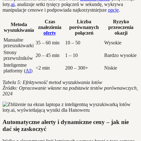
loty.
ai
, analizuje setki tysięcy połączeń w sekundę, wykrywa
manipulacje cenowe i podpowiada najkorzystniejsze
opcje
.
Czas
Liczba
Ryzyko
Metoda
znalezienia
porównanych
przeoczenia
wyszukiwania
oferty
połączeń
okazji
Manualne
35 – 60 min
10 – 50
Wysokie
przeszukiwarki
Strony
20 – 45 min
1 – 10
Bardzo wysokie
przewoźników
Inteligentne
<2 min
200 – 300+
Niskie
platformy (
AI
)
Tabela 5: Efektywność metod wyszukiwania lotów
Źródło: Opracowanie własne na podstawie testów porównawczych,
2024
Automatyczne alerty i dynamiczne ceny – jak nie
dać się zaskoczyć