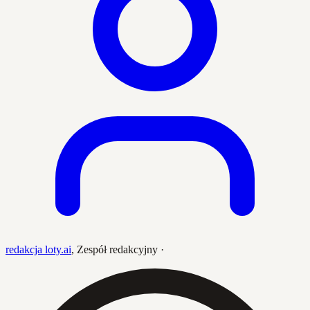
redakcja loty.ai
,
Zespół redakcyjny
·