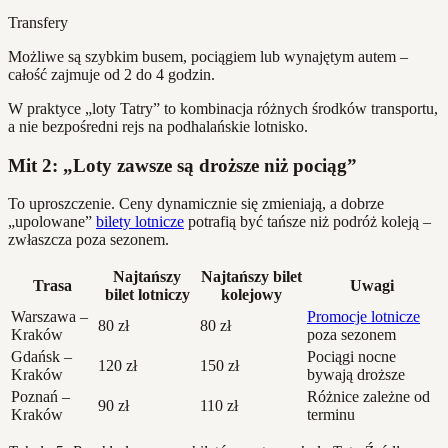
Transfery
Możliwe są szybkim busem, pociągiem lub wynajętym autem –
całość zajmuje od 2 do 4 godzin.
W praktyce „loty Tatry” to kombinacja różnych środków transportu,
a nie bezpośredni rejs na podhalańskie lotnisko.
Mit 2: „Loty zawsze są droższe niż pociąg”
To uproszczenie. Ceny dynamicznie się zmieniają, a dobrze
„upolowane”
bilety lotnicze
potrafią być tańsze niż podróż koleją –
zwłaszcza poza sezonem.
Najtańszy
Najtańszy bilet
Trasa
Uwagi
bilet lotniczy
kolejowy
Warszawa –
Promocje lotnicze
80 zł
80 zł
Kraków
poza sezonem
Gdańsk –
Pociągi nocne
120 zł
150 zł
Kraków
bywają droższe
Poznań –
Różnice zależne od
90 zł
110 zł
Kraków
terminu