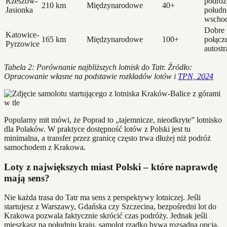
Rzeszów-
podróż
210 km
Międzynarodowe
40+
Jasionka
połud
wscho
Dobre
Katowice-
165 km
Międzynarodowe
100+
połącz
Pyrzowice
autostr
Tabela 2: Porównanie najbliższych lotnisk do Tatr. Źródło:
Opracowanie własne na podstawie rozkładów lotów i
TPN, 2024
Popularny mit mówi, że Poprad to „tajemnicze, nieodkryte” lotnisko
dla Polaków. W praktyce dostępność lotów z Polski jest tu
minimalna, a transfer przez granicę często trwa dłużej niż podróż
samochodem z Krakowa.
Loty z największych miast Polski – które naprawdę
mają sens?
Nie każda trasa do Tatr ma sens z perspektywy lotniczej. Jeśli
startujesz z Warszawy, Gdańska czy Szczecina, bezpośredni lot do
Krakowa pozwala faktycznie skrócić czas podróży. Jednak jeśli
mieszkasz na południu kraju, samolot rzadko bywa rozsądną opcją.