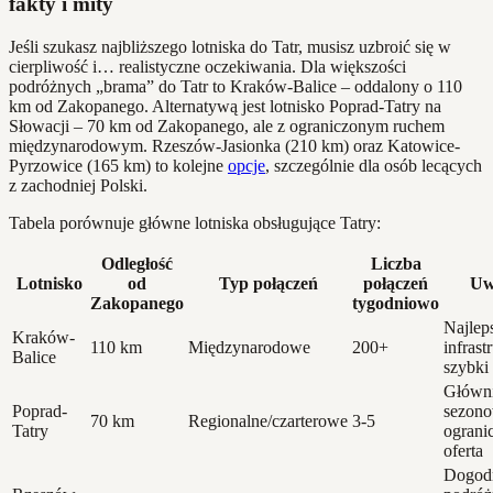
fakty i mity
Jeśli szukasz najbliższego lotniska do Tatr, musisz uzbroić się w
cierpliwość i… realistyczne oczekiwania. Dla większości
podróżnych „brama” do Tatr to Kraków-Balice – oddalony o 110
km od Zakopanego. Alternatywą jest lotnisko Poprad-Tatry na
Słowacji – 70 km od Zakopanego, ale z ograniczonym ruchem
międzynarodowym. Rzeszów-Jasionka (210 km) oraz Katowice-
Pyrzowice (165 km) to kolejne
opcje
, szczególnie dla osób lecących
z zachodniej Polski.
Tabela porównuje główne lotniska obsługujące Tatry:
Odległość
Liczba
Lotnisko
od
Typ połączeń
połączeń
Uw
Zakopanego
tygodniowo
Najlep
Kraków-
110 km
Międzynarodowe
200+
infrast
Balice
szybki
Główn
Poprad-
sezono
70 km
Regionalne/czarterowe
3-5
Tatry
ograni
oferta
Dogodn