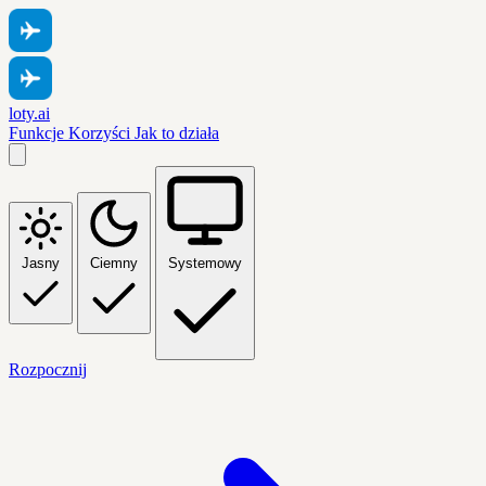
loty.ai
Funkcje
Korzyści
Jak to działa
Jasny
Ciemny
Systemowy
Rozpocznij