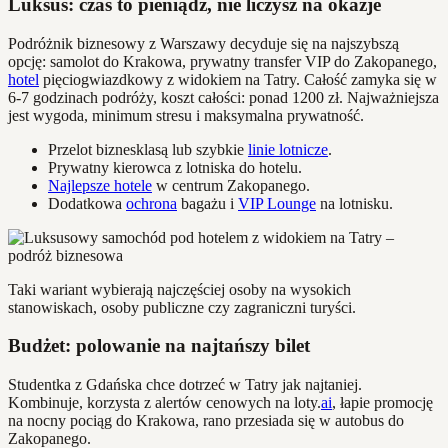
Luksus: czas to pieniądz, nie liczysz na okazje
Podróżnik biznesowy z Warszawy decyduje się na najszybszą
opcję: samolot do Krakowa, prywatny transfer VIP do Zakopanego,
hotel
pięciogwiazdkowy z widokiem na Tatry. Całość zamyka się w
6-7 godzinach podróży, koszt całości: ponad 1200 zł. Najważniejsza
jest wygoda, minimum stresu i maksymalna prywatność.
Przelot biznesklasą lub szybkie
linie lotnicze
.
Prywatny kierowca z lotniska do hotelu.
Najlepsze hotele
w centrum Zakopanego.
Dodatkowa
ochrona
bagażu i
VIP Lounge
na lotnisku.
Taki wariant wybierają najczęściej osoby na wysokich
stanowiskach, osoby publiczne czy zagraniczni turyści.
Budżet: polowanie na najtańszy bilet
Studentka z Gdańska chce dotrzeć w Tatry jak najtaniej.
Kombinuje, korzysta z alertów cenowych na loty.
ai
, łapie promocję
na nocny pociąg do Krakowa, rano przesiada się w autobus do
Zakopanego.