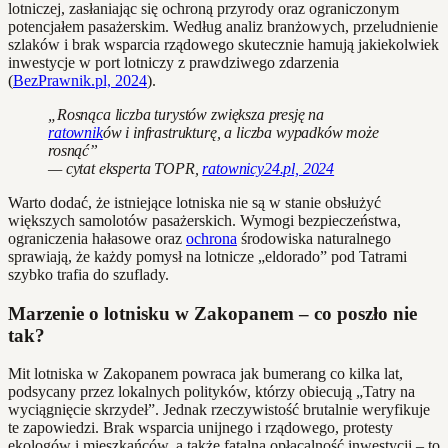
lotniczej, zasłaniając się ochroną przyrody oraz ograniczonym
potencjałem pasażerskim. Według analiz branżowych, przeludnienie
szlaków i brak wsparcia rządowego skutecznie hamują jakiekolwiek
inwestycje w port lotniczy z prawdziwego zdarzenia
(
BezPrawnik.pl, 2024
).
„Rosnąca liczba turystów zwiększa presję na
ratownik
ów i infrastrukturę, a liczba wypadków może
rosnąć”
— cytat eksperta TOPR,
ratownicy24.pl, 2024
Warto dodać, że istniejące lotniska nie są w stanie obsłużyć
większych samolotów pasażerskich. Wymogi bezpieczeństwa,
ograniczenia hałasowe oraz
ochrona
środowiska naturalnego
sprawiają, że każdy pomysł na lotnicze „eldorado” pod Tatrami
szybko trafia do szuflady.
Marzenie o lotnisku w Zakopanem – co poszło nie
tak?
Mit lotniska w Zakopanem powraca jak bumerang co kilka lat,
podsycany przez lokalnych polityków, którzy obiecują „Tatry na
wyciągnięcie skrzydeł”. Jednak rzeczywistość brutalnie weryfikuje
te zapowiedzi. Brak wsparcia unijnego i rządowego, protesty
ekologów i mieszkańców, a także fatalna opłacalność inwestycji – to