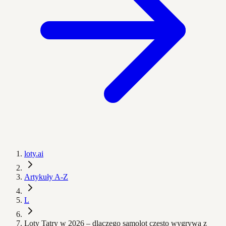
loty.ai
Artykuły A-Z
L
Loty Tatry w 2026 – dlaczego samolot często wygrywa z