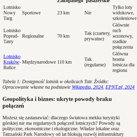
Zakopanego
pasażerskie
Lotnisko
Tylko loty
Nowy
Sportowe
23 km
Nie
widokowe,
Targ
szkoleniowe
Głównie
Lotnisko
ruch
Tak (czartery,
Poprad-
Regionalne
70 km
sezonowy,
prywatne)
Tatry
rzadkie
połączenia
Główna
Lotnisko
Tak
brama
Kraków
-
Międzynarodowe
110 km
(regularne)
lotnicza dla
Balice
regionu
Tabela 1: Dostępność lotnisk w okolicach Tatr. Źródło:
Opracowanie własne na podstawie
Wikipedia, 2024
,
EPNT.pl, 2024
Geopolityka i biznes: ukryte powody braku
połączeń
Możesz się zastanawiać: dlaczego światowa mekka turystyki
górskiej nie ma regularnych połączeń lotniczych? Powody są
polityczne, ekonomiczne i ekologiczne. Władze lokalne oraz
Tatrzański Park Narodowy od lat blokują rozwój infrastruktury