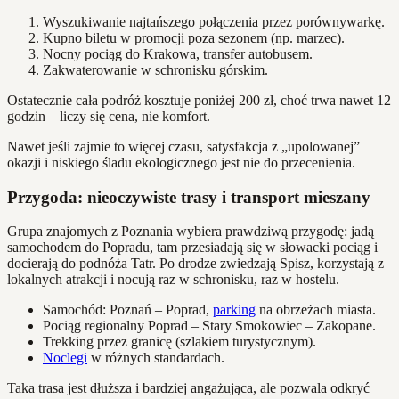
Wyszukiwanie najtańszego połączenia przez porównywarkę.
Kupno biletu w promocji poza sezonem (np. marzec).
Nocny pociąg do Krakowa, transfer autobusem.
Zakwaterowanie w schronisku górskim.
Ostatecznie cała podróż kosztuje poniżej 200 zł, choć trwa nawet 12
godzin – liczy się cena, nie komfort.
Nawet jeśli zajmie to więcej czasu, satysfakcja z „upolowanej”
okazji i niskiego śladu ekologicznego jest nie do przecenienia.
Przygoda: nieoczywiste trasy i transport mieszany
Grupa znajomych z Poznania wybiera prawdziwą przygodę: jadą
samochodem do Popradu, tam przesiadają się w słowacki pociąg i
docierają do podnóża Tatr. Po drodze zwiedzają Spisz, korzystają z
lokalnych atrakcji i nocują raz w schronisku, raz w hostelu.
Samochód: Poznań – Poprad,
parking
na obrzeżach miasta.
Pociąg regionalny Poprad – Stary Smokowiec – Zakopane.
Trekking przez granicę (szlakiem turystycznym).
Noclegi
w różnych standardach.
Taka trasa jest dłuższa i bardziej angażująca, ale pozwala odkryć