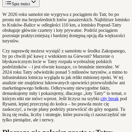
Spis treści
W 2026 roku samolot nie wygrywa z pociągiem do Tatr, bo po
prostu nie ma bezpośrednich lotów pasażerskich. Najbliższe lotnisko
to Kraków-Balice w odległości 110 km, a lotnisko Poprad-Tatry
obsługuje głównie czartery i loty prywatne. Podróż pociągiem
pozostaje praktyczniejszą i bardziej dostępną opcją dla większości
turystów.
Czy naprawdę możesz wysiąść z samolotu w środku Zakopanego,
by po chwili pić kawę z widokiem na Giewont? Marzenie o
błyskawicznym locie w Tatry rozpala wyobraźnię polskich
podróżników – i jest równie kuszące, co brutalnie nierealne. W
2024 roku Tatry odwiedziło ponad 5 milionów turystów, a mimo to
infrastruktura lotnicza wygląda tu jak relikt minionej epoki. W tej
analizie nie znajdziesz lukrowanych opowieści przewoźników ani
marketingowego bełkotu. Odkrywamy niewygodne fakty,
demaskujemy mity i pokazujemy, dlaczego „loty Tatry” to temat, o
którym nikt nie mówi wprost. Jeśli liczysz na szybki
city break
pod
Rysami, lepiej przeczytaj do końca – bo prawda może cię
zaskoczyć, a twoje plany podróży przewrócić do góry nogami. Tu
liczą się realia, liczby i strategie, które pozwolą ci zaoszczędzić nie
tylko pieniądze, ale i nerwy.