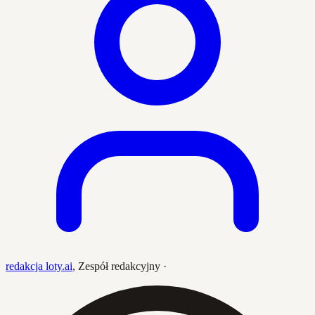
redakcja loty.ai
,
Zespół redakcyjny
·