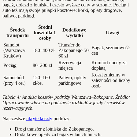
bagaż, dojazd z lotniska i często wyższe ceny w sezonie. Pociąg i
auto też mają swoje pułapki kosztowe: korki, opłaty drogowe,
paliwo, parkingi.
Średni
Środek
Dodatkowe
koszt dla 1
Uwagi
transportu
wydatki
osoby
Samolot
Transfer do
Bagaż, sezonowość
(Warszawa-
180–400 zł
Zakopanego 50-
cen
Kraków)
60 zł
Rezerwacja
Komfort nocny za
Pociąg
80–200 zł
miejsca
dopłatą
Koszt zmienny w
Samochód
120–160
Paliwo, opłaty
zależności od liczby
(przy 4 os.)
zł/os.
parkingowe
osób
Tabela 4: Analiza kosztów podróży Warszawa–Zakopane. Źródło:
Opracowanie własne na podstawie rozkładów jazdy i serwisów
rezerwacyjnych.
Najczęstsze
ukryte koszty
podróży:
Drogi transfer z lotniska do Zakopanego.
Dodatkowe opłaty za bagaż w tanich liniach.