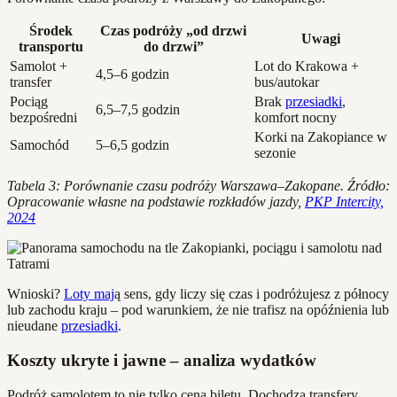
Środek
Czas podróży „od drzwi
Uwagi
transportu
do drzwi”
Samolot +
Lot do Krakowa +
4,5–6 godzin
transfer
bus/autokar
Pociąg
Brak
przesiadki
,
6,5–7,5 godzin
bezpośredni
komfort nocny
Korki na Zakopiance w
Samochód
5–6,5 godzin
sezonie
Tabela 3: Porównanie czasu podróży Warszawa–Zakopane. Źródło:
Opracowanie własne na podstawie rozkładów jazdy,
PKP Intercity,
2024
Wnioski?
Loty maj
ą sens, gdy liczy się czas i podróżujesz z północy
lub zachodu kraju – pod warunkiem, że nie trafisz na opóźnienia lub
nieudane
przesiadki
.
Koszty ukryte i jawne – analiza wydatków
Podróż samolotem to nie tylko cena biletu. Dochodzą transfery,