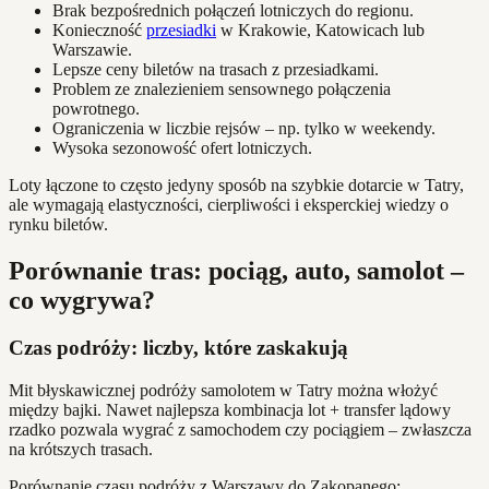
Brak bezpośrednich połączeń lotniczych do regionu.
Konieczność
przesiadki
w Krakowie, Katowicach lub
Warszawie.
Lepsze ceny biletów na trasach z przesiadkami.
Problem ze znalezieniem sensownego połączenia
powrotnego.
Ograniczenia w liczbie rejsów – np. tylko w weekendy.
Wysoka sezonowość ofert lotniczych.
Loty łączone to często jedyny sposób na szybkie dotarcie w Tatry,
ale wymagają elastyczności, cierpliwości i eksperckiej wiedzy o
rynku biletów.
Porównanie tras: pociąg, auto, samolot –
co wygrywa?
Czas podróży: liczby, które zaskakują
Mit błyskawicznej podróży samolotem w Tatry można włożyć
między bajki. Nawet najlepsza kombinacja lot + transfer lądowy
rzadko pozwala wygrać z samochodem czy pociągiem – zwłaszcza
na krótszych trasach.
Porównanie czasu podróży z Warszawy do Zakopanego: