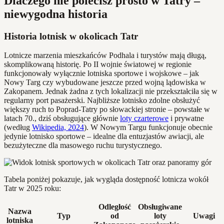
Dlaczego nie polecisz prosto w Tatry –
niewygodna historia
Historia lotnisk w okolicach Tatr
Lotnicze marzenia mieszkańców Podhala i turystów mają długą,
skomplikowaną historię. Po II wojnie światowej w regionie
funkcjonowały wyłącznie lotniska sportowe i wojskowe – jak
Nowy Targ czy wybudowane jeszcze przed wojną lądowiska w
Zakopanem. Jednak żadna z tych lokalizacji nie przekształciła się w
regularny port pasażerski. Najbliższe lotnisko zdolne obsłużyć
większy ruch to Poprad-Tatry po słowackiej stronie – powstałe w
latach 70., dziś obsługujące głównie
loty czarterowe
i prywatne
(według
Wikipedia, 2024
). W Nowym Targu funkcjonuje obecnie
jedynie lotnisko sportowe – idealne dla entuzjastów awiacji, ale
bezużyteczne dla masowego ruchu turystycznego.
Tabela poniżej pokazuje, jak wygląda dostępność lotnicza wokół
Tatr w 2025 roku:
Odległość
Obsługiwane
Nazwa
Typ
od
loty
Uwagi
lotniska