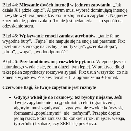
Błąd #4:
Mieszanie dwóch intencji w jednym zapytaniu
. „Jak
działa X i gdzie kupić”. Algorytm musi wybrać dominującą intencję
i zwykle wybiera pieniądze. Fix: rozbij na dwa zapytania. Najpierw
zrozumienie, potem zakup. To nie jest pedanteria — to sposób na
odzyskanie steru.
Błąd #5:
Wpisywanie emocji zamiast atrybutów
. „tanie fajne
wygodne buty”. „Fajne” nie mapuje się na encję ani parametr. Fix:
przetłumacz emocję na cechę: „amortyzacja”, „szeroka stopa”,
„drop”, „waga”, „wodoodporność”.
Błąd #6:
Przekombinowane, rozwlekłe pytania
. W epoce języka
naturalnego wydaje się, że im dłużej, tym lepiej. W praktyce długi
tekst pełen zapychaczy rozmywa sygnał. Fix: usuń wszystko, co nie
zmienia wyników. Zostaw: temat + 1–2 ograniczenia + format.
Czerwone flagi, że twoje zapytanie jest rozmyte
Gdybyś wkleił je do rozmowy, też byłoby niejasne.
Jeśli
Twoje zapytanie nie ma „podmiotu, celu i ograniczeń”,
algorytm musi zgadywać, a zgadywanie zwykle kończy się
formatami „popularnymi”, nie „trafnymi”. Przepis: dopisz
jedną rzecz, która zmusza do konkretu (rok, miejsce, wersja,
typ źródła) i zobacz, czy SERP się przełącza.