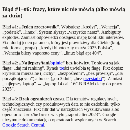
Błąd #1–#6: frazy, które nic nie mówią (albo mówią
za dużo)
Błąd #1:
„Jeden rzeczownik”
. Wpisujesz „kredyt”, „Wenecja”,
„podatek”, „linux”. System słyszy: „wszystko naraz”. Ambiguity
explodes. Zamiast odpowiedzi dostajesz mapę konfliktu interesów.
Fix: dodaj jeden parametr, który jest prawdziwy dla Ciebie (kraj,
rok, format, grupa). „kredyt hipoteczny marża 2025 Polska”,
„Wenecja bilety vaporetto ceny”, „linux błąd apt 404”.
Błąd #2:
„Najlepszy/tani/
opinie
” bez kotwicy
. Te słowa są jak
flaga: „daj mi ranking”. Rynek
tre
ści uwielbia tę flagę. Fix: dopisz
kryterium mierzalne („cichy”, „bezpośredni”, „bez prowizji”, „dla
początkujących”) albo cel („do 3 dni”, „bez
przesiadki
”). Zamiast
„najlepszy laptop” → „laptop 14 cali 16GB RAM cichy do pracy
2025”.
Błąd #3:
Brak ograniczeń czasu
. Dla tematów regulacyjnych,
technologicznych czy produktowych data to nie ozdobnik, tylko
część znaczenia. Fix: filtr dat w narzędziach wyszukiwania albo
operator
/
w stylu „raport after:2023”. Google
after:
before:
utrzymuje dokumentację o operatorach wspieranych w Search
Google Search Central
.