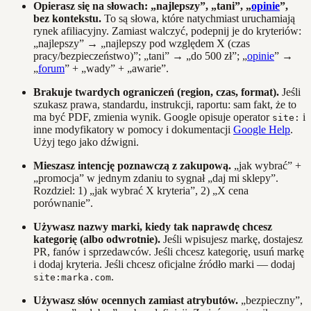
Opierasz się na słowach: „najlepszy”, „tani”, „
opinie
”,
bez kontekstu.
To są słowa, które natychmiast uruchamiają
rynek afiliacyjny. Zamiast walczyć, podepnij je do kryteriów:
„najlepszy” → „najlepszy pod względem X (czas
pracy/bezpieczeństwo)”; „tani” → „do 500 zł”; „
opinie
” →
„
forum
” + „wady” + „awarie”.
Brakuje twardych ograniczeń (region, czas, format).
Jeśli
szukasz prawa, standardu, instrukcji, raportu: sam fakt, że to
ma być PDF, zmienia wynik. Google opisuje operator
i
site:
inne modyfikatory w pomocy i dokumentacji
Google Help
.
Użyj tego jako dźwigni.
Mieszasz intencję poznawczą z zakupową.
„jak wybrać” +
„promocja” w jednym zdaniu to sygnał „daj mi sklepy”.
Rozdziel: 1) „jak wybrać X kryteria”, 2) „X cena
porównanie”.
Używasz nazwy marki, kiedy tak naprawdę chcesz
kategorię (albo odwrotnie).
Jeśli wpisujesz markę, dostajesz
PR, fanów i sprzedawców. Jeśli chcesz kategorię, usuń markę
i dodaj kryteria. Jeśli chcesz oficjalne źródło marki — dodaj
.
site:marka.com
Używasz słów ocennych zamiast atrybutów.
„bezpieczny”,