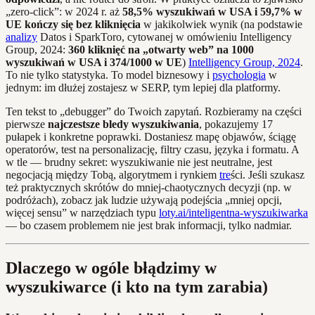
„zero-click”: w 2024 r. aż
58,5% wyszukiwań w USA i 59,7% w
UE kończy się bez kliknięcia
w jakikolwiek wynik (na podstawie
analizy
Datos i SparkToro, cytowanej w omówieniu Intelligency
Group, 2024:
360 kliknięć na „otwarty web” na 1000
wyszukiwań w USA i 374/1000 w UE
)
Intelligency Group, 2024
.
To nie tylko statystyka. To model biznesowy i
psychologia
w
jednym: im dłużej zostajesz w SERP, tym lepiej dla platformy.
Ten tekst to „debugger” do Twoich zapytań. Rozbieramy na części
pierwsze
najczestsze bledy wyszukiwania
, pokazujemy 17
pułapek i konkretne poprawki. Dostaniesz mapę objawów, ściągę
operatorów, test na personalizację, filtry czasu, języka i formatu. A
w tle — brudny sekret: wyszukiwanie nie jest neutralne, jest
negocjacją między Tobą, algorytmem i rynkiem
tre
ści. Jeśli szukasz
też praktycznych skrótów do mniej-chaotycznych decyzji (np. w
podróżach), zobacz jak ludzie używają podejścia „mniej opcji,
więcej sensu” w narzędziach typu
loty.ai/inteligentna-wyszukiwarka
— bo czasem problemem nie jest brak informacji, tylko nadmiar.
Dlaczego w ogóle błądzimy w
wyszukiwarce (i kto na tym zarabia)