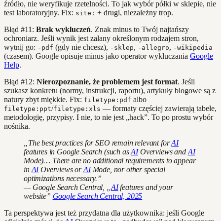
źródło, nie weryfikuje rzetelności. To jak wybór półki w sklepie, nie
test laboratoryjny. Fix:
+ drugi, niezależny trop.
site:
Błąd #11:
Brak wykluczeń
. Znak minus to Twój najtańszy
ochroniarz. Jeśli wynik jest zalany określonym rodzajem stron,
wytnij go:
(gdy nie chcesz),
,
,
-pdf
-sklep
-allegro
-wikipedia
(czasem). Google opisuje minus jako operator wykluczania
Google
Help
.
Błąd #12:
Nierozpoznanie, że problemem jest format
. Jeśli
szukasz konkretu (normy, instrukcji, raportu), artykuły blogowe są z
natury zbyt miękkie. Fix:
albo
filetype:pdf
/
— formaty częściej zawierają tabele,
filetype:ppt
filetype:xls
metodologię, przypisy. I nie, to nie jest „hack”. To po prostu wybór
nośnika.
„The best practices for SEO remain relevant for
AI
features in Google Search (such as
AI
Overviews and
AI
Mode)… There are no additional requirements to appear
in
AI
Overviews or
AI
Mode, nor other special
optimizations necessary.”
— Google Search Central, „
AI
features and your
website”
Google Search Central, 2025
Ta perspektywa jest też przydatna dla użytkownika: jeśli Google