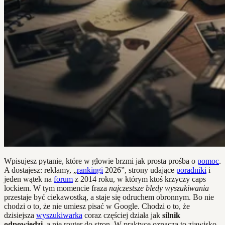
Wpisujesz pytanie, które w głowie brzmi jak prosta prośba o
pomoc
.
A dostajesz: reklamy, „
rankingi
2026”, strony udające
poradniki
i
jeden wątek na
forum
z 2014 roku, w którym ktoś krzyczy caps
lockiem. W tym momencie fraza
najczestsze bledy wyszukiwania
przestaje być ciekawostką, a staje się odruchem obronnym. Bo nie
chodzi o to, że nie umiesz pisać w Google. Chodzi o to, że
dzisiejsza
wyszukiwarka
coraz częściej działa jak
silnik
odpowiedzi
, a nie router do stron. W praktyce oznacza to zjawisko