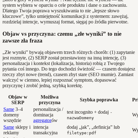
system wybiera w oparciu o cele produktu i dane o zachowaniu.
Dlatego Twoja poprawa wyszukiwania to nie „lepsze słowo
kluczowe”, tylko umiejętność komunikacji z systemem: zawężaj,
rozdzielaj intencje, wymuszaj format, sięgaj po źródła pierwotne.
Objaw vs przyczyna: czemu „złe wyniki” to nie
zawsze zła fraza
„Złe wyniki” bywają objawem trzech różnych chorób: (1) zapytanie
jest rozmyte, (2) SERP został przestawiony na inną intencję, (3)
personalizacja i kontekst (lokalizacja, historia) robią z Twojego
pytania coś innego. Do tego dochodzi świeżość — czasem dostajesz
rzeczy zbyt nowe (trend), czasem zbyt stare (SEO mumie). Zamiast
walczyć w ciemno, lepiej rozpoznać symptom, dopasować
przyczynę i zrobić jedną, szybką korektę.
Objaw w
Możliwa
Szybka poprawka
Pr
SERP
przyczyna
Same
3–4
personalizacja /
test incognito + dodaj
-
domeny
dominacja
Wy
nazwaDomeny
wszędzie
agregator
ów
Same
sklepy i
intencja
dodaj „jak”, „definicja” lub
Wy
reklamy
transakcyjna
filetype:pdf