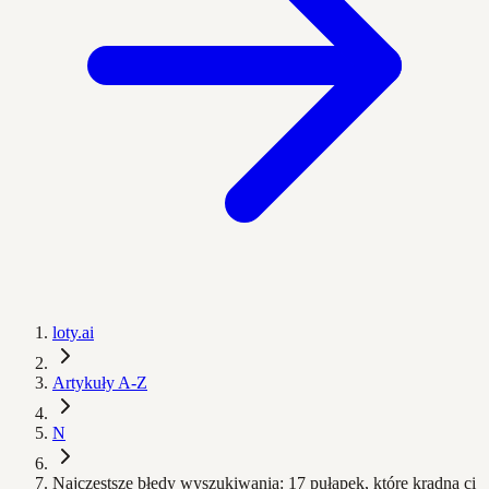
loty.ai
Artykuły A-Z
N
Najczęstsze błędy wyszukiwania: 17 pułapek, które kradną ci