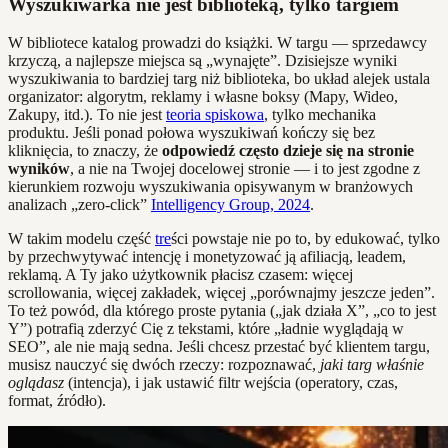
Wyszukiwarka nie jest biblioteką, tylko targiem
W bibliotece katalog prowadzi do książki. W targu — sprzedawcy
krzyczą, a najlepsze miejsca są „wynajęte”. Dzisiejsze wyniki
wyszukiwania to bardziej targ niż biblioteka, bo układ alejek ustala
organizator: algorytm, reklamy i własne boksy (Mapy, Wideo,
Zakupy, itd.). To nie jest
teoria spiskowa
, tylko mechanika
produktu. Jeśli ponad połowa wyszukiwań kończy się bez
kliknięcia, to znaczy, że
odpowiedź często dzieje się na stronie
wyników
, a nie na Twojej docelowej stronie — i to jest zgodne z
kierunkiem rozwoju wyszukiwania opisywanym w branżowych
analizach „zero-click”
Intelligency Group, 2024
.
W takim modelu część
tre
ści powstaje nie po to, by edukować, tylko
by przechwytywać intencję i monetyzować ją afiliacją, leadem,
reklamą. A Ty jako użytkownik płacisz czasem: więcej
scrollowania, więcej zakładek, więcej „porównajmy jeszcze jeden”.
To też powód, dla którego proste pytania („jak działa X”, „co to jest
Y”) potrafią zderzyć Cię z tekstami, które „ładnie wyglądają w
SEO”, ale nie mają sedna. Jeśli chcesz przestać być klientem targu,
musisz nauczyć się dwóch rzeczy: rozpoznawać,
jaki targ właśnie
oglądasz
(intencja), i jak ustawić filtr wejścia (operatory, czas,
format, źródło).