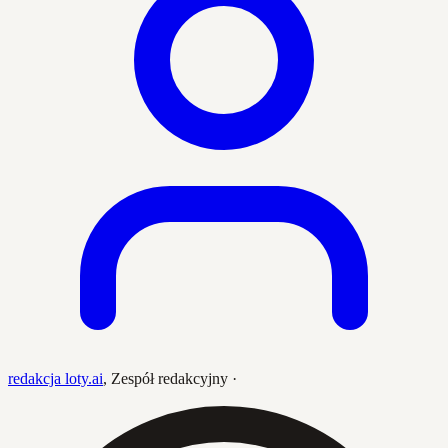
redakcja loty.ai
,
Zespół redakcyjny
·