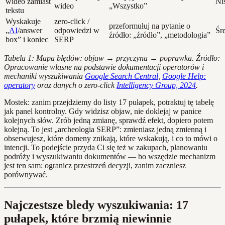
wideo zamiast
Ni
wideo
„Wszystko”
tekstu
Wyskakuje
zero-click /
przeformułuj na pytanie o
„
AI
/answer
odpowiedzi w
Śr
źródło: „źródło”, „metodologia”
box” i koniec
SERP
Tabela 1: Mapa błędów: objaw → przyczyna → poprawka. Źródło:
Opracowanie własne na podstawie dokumentacji operatorów i
mechaniki wyszukiwania
Google Search Central
,
Google Help:
operatory
oraz danych o zero-click
Intelligency Group, 2024
.
Mostek: zanim przejdziemy do listy 17 pułapek, potraktuj tę tabelę
jak panel kontrolny. Gdy widzisz objaw, nie doklejaj w panice
kolejnych słów. Zrób jedną zmianę, sprawdź efekt, dopiero potem
kolejną. To jest „archeologia SERP”: zmieniasz jedną zmienną i
obserwujesz, które domeny znikają, które wskakują, i co to mówi o
intencji. To podejście przyda Ci się też w zakupach, planowaniu
podróży i wyszukiwaniu dokumentów — bo wszędzie mechanizm
jest ten sam: ogranicz przestrzeń decyzji, zanim zaczniesz
porównywać.
Najczestsze bledy wyszukiwania: 17
pułapek, które brzmią niewinnie