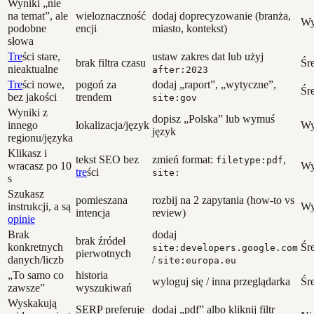
Wyniki „nie
na temat”, ale
wieloznaczność
dodaj doprecyzowanie (branża,
Wy
podobne
encji
miasto, kontekst)
słowa
Tre
ści stare,
ustaw zakres dat lub użyj
brak filtra czasu
Śr
nieaktualne
after:2023
Tre
ści nowe,
pogoń za
dodaj „raport”, „wytyczne”,
Śr
bez jakości
trendem
site:gov
Wyniki z
dopisz „Polska” lub wymuś
innego
lokalizacja/język
Wy
język
regionu/języka
Klikasz i
tekst SEO bez
zmień format:
,
filetype:pdf
wracasz po 10
Wy
tre
ści
site:
s
Szukasz
pomieszana
rozbij na 2 zapytania (how-to vs
instrukcji, a są
Wy
intencja
review)
opinie
Brak
dodaj
brak źródeł
konkretnych
Śr
site:developers.google.com
pierwotnych
danych/liczb
/
site:europa.eu
„To samo co
historia
wyloguj się / inna przeglądarka
Śr
zawsze”
wyszukiwań
Wyskakują
SERP preferuje
dodaj „pdf” albo kliknij filtr