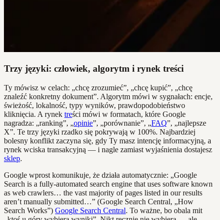
Trzy języki: człowiek, algorytm i rynek treści
Ty mówisz w celach: „chcę zrozumieć”, „chcę kupić”, „chcę
znaleźć konkretny dokument”. Algorytm mówi w sygnałach: encje,
świeżość, lokalność, typy wyników, prawdopodobieństwo
kliknięcia. A rynek
tre
ści mówi w formatach, które Google
nagradza: „ranking”, „
opinie
”, „porównanie”, „
FAQ
”, „najlepsze
X”. Te trzy języki rzadko się pokrywają w 100%. Najbardziej
bolesny konflikt zaczyna się, gdy Ty masz intencję informacyjną, a
rynek wciska transakcyjną — i nagle zamiast wyjaśnienia dostajesz
sklep
.
Google wprost komunikuje, że działa automatycznie: „Google
Search is a fully-automated search engine that uses software known
as web crawlers… the vast majority of pages listed in our results
aren’t manually submitted…” (Google Search Central, „How
Search Works”)
Google Search Central
. To ważne, bo obala mit
„ktoś u góry wybiera wyniki”. Nikt ręcznie nie wybiera — ale