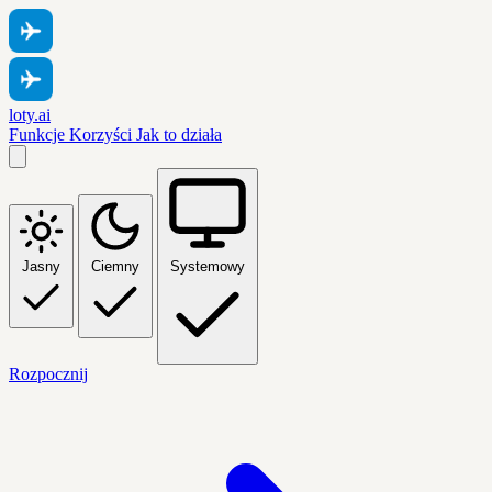
loty.ai
Funkcje
Korzyści
Jak to działa
Jasny
Ciemny
Systemowy
Rozpocznij