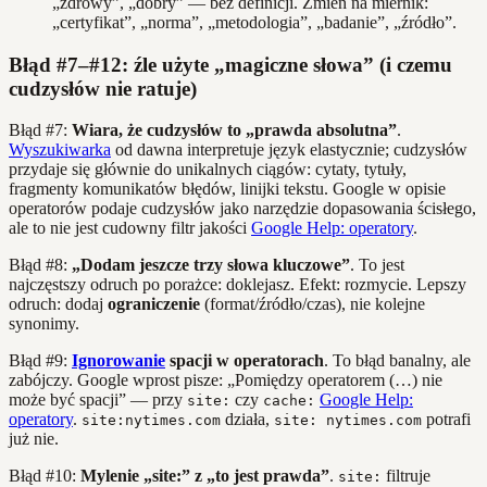
„zdrowy”, „dobry” — bez definicji. Zmień na miernik:
„certyfikat”, „norma”, „metodologia”, „badanie”, „źródło”.
Błąd #7–#12: źle użyte „magiczne słowa” (i czemu
cudzysłów nie ratuje)
Błąd #7:
Wiara, że cudzysłów to „prawda absolutna”
.
Wyszukiwarka
od dawna interpretuje język elastycznie; cudzysłów
przydaje się głównie do unikalnych ciągów: cytaty, tytuły,
fragmenty komunikatów błędów, linijki tekstu. Google w opisie
operatorów podaje cudzysłów jako narzędzie dopasowania ścisłego,
ale to nie jest cudowny filtr jakości
Google Help: operatory
.
Błąd #8:
„Dodam jeszcze trzy słowa kluczowe”
. To jest
najczęstszy odruch po porażce: doklejasz. Efekt: rozmycie. Lepszy
odruch: dodaj
ograniczenie
(format/źródło/czas), nie kolejne
synonimy.
Błąd #9:
Ignorowanie
spacji w operatorach
. To błąd banalny, ale
zabójczy. Google wprost pisze: „Pomiędzy operatorem (…) nie
może być spacji” — przy
czy
Google Help:
site:
cache:
operatory
.
działa,
potrafi
site:nytimes.com
site: nytimes.com
już nie.
Błąd #10:
Mylenie „site:” z „to jest prawda”
.
filtruje
site: