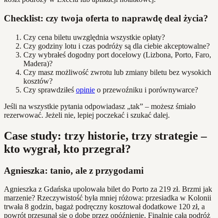
Checklist: czy twoja oferta to naprawdę deal życia?
Czy cena biletu uwzględnia wszystkie opłaty?
Czy godziny lotu i czas podróży są dla ciebie akceptowalne?
Czy wybrałeś dogodny port docelowy (Lizbona, Porto, Faro,
Madera)?
Czy masz możliwość zwrotu lub zmiany biletu bez wysokich
kosztów?
Czy sprawdziłeś
opinie
o przewoźniku i porównywarce?
Jeśli na wszystkie pytania odpowiadasz „tak” – możesz śmiało
rezerwować. Jeżeli nie, lepiej poczekać i szukać dalej.
Case study: trzy historie, trzy strategie –
kto wygrał, kto przegrał?
Agnieszka: tanio, ale z przygodami
Agnieszka z Gdańska upolowała bilet do Porto za 219 zł. Brzmi jak
marzenie? Rzeczywistość była mniej różowa: przesiadka w Kolonii
trwała 8 godzin, bagaż podręczny kosztował dodatkowe 120 zł, a
powrót przesunął się o dobę przez opóźnienie. Finalnie cała podróż