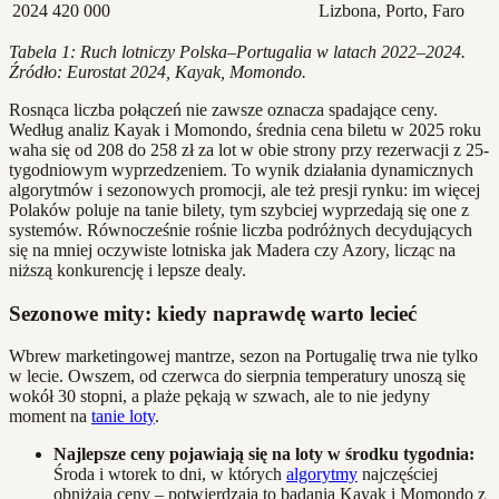
2024
420 000
Lizbona, Porto, Faro
Tabela 1: Ruch lotniczy Polska–Portugalia w latach 2022–2024.
Źródło: Eurostat 2024, Kayak, Momondo.
Rosnąca liczba połączeń nie zawsze oznacza spadające ceny.
Według analiz Kayak i Momondo, średnia cena biletu w 2025 roku
waha się od 208 do 258 zł za lot w obie strony przy rezerwacji z 25-
tygodniowym wyprzedzeniem. To wynik działania dynamicznych
algorytmów i sezonowych promocji, ale też presji rynku: im więcej
Polaków poluje na tanie bilety, tym szybciej wyprzedają się one z
systemów. Równocześnie rośnie liczba podróżnych decydujących
się na mniej oczywiste lotniska jak Madera czy Azory, licząc na
niższą konkurencję i lepsze dealy.
Sezonowe mity: kiedy naprawdę warto lecieć
Wbrew marketingowej mantrze, sezon na Portugalię trwa nie tylko
w lecie. Owszem, od czerwca do sierpnia temperatury unoszą się
wokół 30 stopni, a plaże pękają w szwach, ale to nie jedyny
moment na
tanie loty
.
Najlepsze ceny pojawiają się na loty w środku tygodnia:
Środa i wtorek to dni, w których
algorytmy
najczęściej
obniżają ceny – potwierdzają to badania Kayak i Momondo z