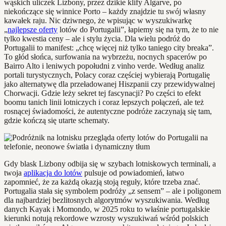
wąskich uliczek Lizbony, przez dzikie klify Algarve, po
niekończące się winnice Porto – każdy znajdzie tu swój własny
kawałek raju. Nic dziwnego, że wpisując w wyszukiwarkę
„
najlepsze oferty
lotów do Portugalii”, łapiemy się na tym, że to nie
tylko kwestia ceny – ale i stylu życia. Dla wielu podróż do
Portugalii to manifest: „chcę więcej niż tylko taniego city breaka”.
To głód słońca, surfowania na wybrzeżu, nocnych spacerów po
Bairro Alto i leniwych popołudni z vinho verde. Według analiz
portali turystycznych, Polacy coraz częściej wybierają Portugalię
jako alternatywę dla przeładowanej Hiszpanii czy przewidywalnej
Chorwacji. Gdzie leży sekret tej fascynacji? Po części to efekt
boomu tanich linii lotniczych i coraz lepszych połączeń, ale też
rosnącej świadomości, że autentyczne podróże zaczynają się tam,
gdzie kończą się utarte schematy.
Gdy blask Lizbony odbija się w szybach lotniskowych terminali, a
twoja
aplikacja do lotów
pulsuje od powiadomień, łatwo
zapomnieć, że za każdą okazją stoją reguły, które trzeba znać.
Portugalia stała się symbolem podróży „z sensem” – ale i poligonem
dla najbardziej bezlitosnych algorytmów wyszukiwania. Według
danych Kayak i Momondo, w 2025 roku to właśnie portugalskie
kierunki notują rekordowe wzrosty wyszukiwań wśród polskich