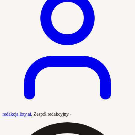
redakcja loty.ai
,
Zespół redakcyjny
·