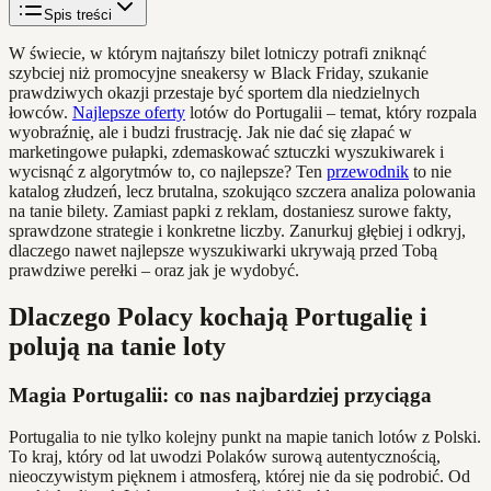
Spis treści
W świecie, w którym najtańszy bilet lotniczy potrafi zniknąć
szybciej niż promocyjne sneakersy w Black Friday, szukanie
prawdziwych okazji przestaje być sportem dla niedzielnych
łowców.
Najlepsze oferty
lotów do Portugalii – temat, który rozpala
wyobraźnię, ale i budzi frustrację. Jak nie dać się złapać w
marketingowe pułapki, zdemaskować sztuczki wyszukiwarek i
wycisnąć z algorytmów to, co najlepsze? Ten
przewodnik
to nie
katalog złudzeń, lecz brutalna, szokująco szczera analiza polowania
na tanie bilety. Zamiast papki z reklam, dostaniesz surowe fakty,
sprawdzone strategie i konkretne liczby. Zanurkuj głębiej i odkryj,
dlaczego nawet najlepsze wyszukiwarki ukrywają przed Tobą
prawdziwe perełki – oraz jak je wydobyć.
Dlaczego Polacy kochają Portugalię i
polują na tanie loty
Magia Portugalii: co nas najbardziej przyciąga
Portugalia to nie tylko kolejny punkt na mapie tanich lotów z Polski.
To kraj, który od lat uwodzi Polaków surową autentycznością,
nieoczywistym pięknem i atmosferą, której nie da się podrobić. Od