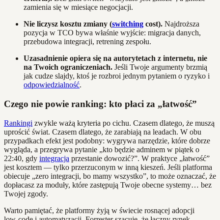
zamienia się w miesiące negocjacji.
Nie liczysz kosztu zmiany (
switching
cost).
Najdroższa
pozycja w TCO bywa właśnie wyjście: migracja danych,
przebudowa integracji, retrening zespołu.
Uzasadnienie opiera się na autorytetach z internetu, nie
na Twoich ograniczeniach.
Jeśli Twoje argumenty brzmią
jak cudze slajdy, ktoś je rozbroi jednym pytaniem o ryzyko i
odpowiedzialność
.
Czego nie powie ranking: kto płaci za „łatwość”
Rankingi
zwykle ważą kryteria po cichu. Czasem dlatego, że muszą
uprościć świat. Czasem dlatego, że zarabiają na leadach. W obu
przypadkach efekt jest podobny: wygrywa narzędzie, które dobrze
wygląda, a przegrywa pytanie „kto będzie adminem w piątek o
22:40, gdy
integracja
przestanie dowozić?”. W praktyce „łatwość”
jest kosztem — tylko przerzuconym w inną kieszeń. Jeśli platforma
obiecuje „zero integracji, bo mamy wszystko”, to może oznaczać, że
dopłacasz za moduły, które zastępują Twoje obecne systemy… bez
Twojej zgody.
Warto pamiętać, że platformy żyją w świecie rosnącej adopcji
low‑code i automatyzacji. Forrester szacuje, że łączny rynek