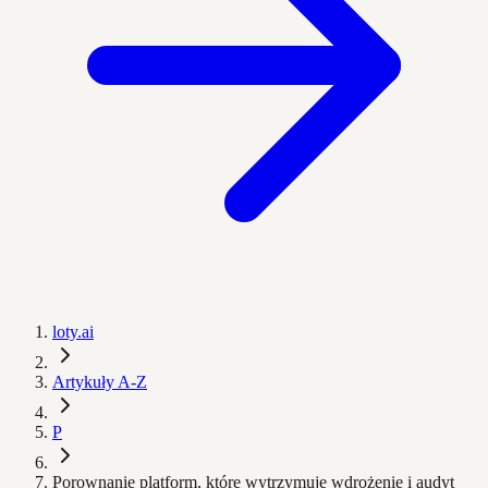
loty.ai
Artykuły A-Z
P
Porownanie platform, które wytrzymuje wdrożenie i audyt