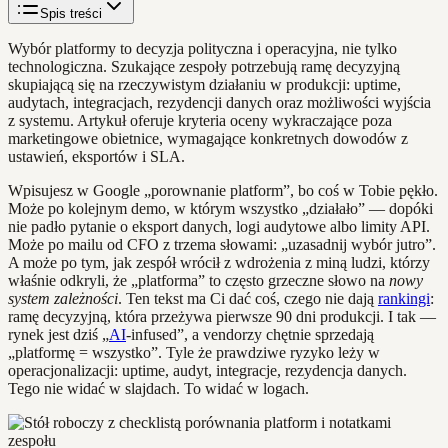
Spis treści
Wybór platformy to decyzja polityczna i operacyjna, nie tylko
technologiczna. Szukające zespoły potrzebują ramę decyzyjną
skupiającą się na rzeczywistym działaniu w produkcji: uptime,
audytach, integracjach, rezydencji danych oraz możliwości wyjścia
z systemu. Artykuł oferuje kryteria oceny wykraczające poza
marketingowe obietnice, wymagające konkretnych dowodów z
ustawień, eksportów i SLA.
Wpisujesz w Google „porownanie platform”, bo coś w Tobie pękło.
Może po kolejnym demo, w którym wszystko „działało” — dopóki
nie padło pytanie o eksport danych, logi audytowe albo limity API.
Może po mailu od CFO z trzema słowami: „uzasadnij wybór jutro”.
A może po tym, jak zespół wrócił z wdrożenia z miną ludzi, którzy
właśnie odkryli, że „platforma” to często grzeczne słowo na
nowy
system zależności
. Ten tekst ma Ci dać coś, czego nie dają
rankingi
:
ramę decyzyjną, która przeżywa pierwsze 90 dni produkcji. I tak —
rynek jest dziś „
AI
‑infused”, a vendorzy chętnie sprzedają
„platformę = wszystko”. Tyle że prawdziwe ryzyko leży w
operacjonalizacji: uptime, audyt, integracje, rezydencja danych.
Tego nie widać w slajdach. To widać w logach.