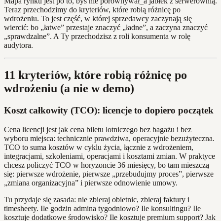
Mapa rynku jest po to, byś nie porównywał_a jabłek z serwerownią.
Teraz przechodzimy do kryteriów, które robią różnicę po
wdrożeniu. To jest część, w której sprzedawcy zaczynają się
wiercić: bo „łatwe” przestaje znaczyć „ładne”, a zaczyna znaczyć
„sprawdzalne”. A Ty przechodzisz z roli konsumenta w rolę
audytora.
11 kryteriów, które robią różnicę po
wdrożeniu (a nie w demo)
Koszt całkowity (TCO): licencje to dopiero początek
Cena licencji jest jak cena biletu lotniczego bez bagażu i bez
wyboru miejsca: technicznie prawdziwa, operacyjnie bezużyteczna.
TCO to suma kosztów w cyklu życia, łącznie z wdrożeniem,
integracjami, szkoleniami, operacjami i kosztami zmian. W praktyce
chcesz policzyć TCO w horyzoncie 36 miesięcy, bo tam mieszczą
się: pierwsze wdrożenie, pierwsze „przebudujmy proces”, pierwsze
„zmiana organizacyjna” i pierwsze odnowienie umowy.
Tu przydaje się zasada: nie zbieraj obietnic, zbieraj faktury i
timesheety. Ile godzin admina tygodniowo? Ile konsultingu? Ile
kosztuje dodatkowe środowisko? Ile kosztuje premium support? Jak