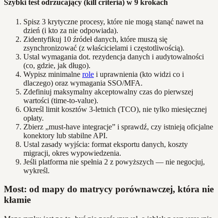
Szybki test odrzucający (kill criteria) w 9 krokach
Spisz 3 krytyczne procesy, które nie mogą stanąć nawet na
dzień (i kto za nie odpowiada).
Zidentyfikuj 10 źródeł danych, które muszą się
zsynchronizować (z właścicielami i częstotliwością).
Ustal wymagania dot. rezydencja danych i audytowalności
(co, gdzie, jak długo).
Wypisz minimalne
role
i uprawnienia (kto widzi co i
dlaczego) oraz wymagania SSO/MFA.
Zdefiniuj maksymalny akceptowalny czas do pierwszej
wartości (time‑to‑value).
Określ limit kosztów 3‑letnich (TCO), nie tylko miesięcznej
opłaty.
Zbierz „must‑have integracje” i sprawdź, czy istnieją oficjalne
konektory lub stabilne API.
Ustal zasady wyjścia: format eksportu danych, koszty
migracji, okres wypowiedzenia.
Jeśli platforma nie spełnia 2 z powyższych — nie negocjuj,
wykreśl.
Most: od mapy do matrycy porównawczej, która nie
kłamie