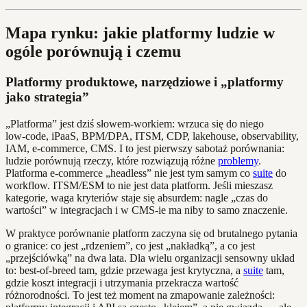
Mapa rynku: jakie platformy ludzie w
ogóle porównują i czemu
Platformy produktowe, narzędziowe i „platformy
jako strategia”
„Platforma” jest dziś słowem‑workiem: wrzuca się do niego
low‑code, iPaaS, BPM/DPA, ITSM, CDP, lakehouse, observability,
IAM, e‑commerce, CMS. I to jest pierwszy sabotaż porównania:
ludzie porównują rzeczy, które rozwiązują różne
problemy
.
Platforma e‑commerce „headless” nie jest tym samym co
suite
do
workflow. ITSM/ESM to nie jest data platform. Jeśli mieszasz
kategorie, waga kryteriów staje się absurdem: nagle „czas do
wartości” w integracjach i w CMS‑ie ma niby to samo znaczenie.
W praktyce porównanie platform zaczyna się od brutalnego pytania
o granice: co jest „rdzeniem”, co jest „nakładką”, a co jest
„przejściówką” na dwa lata. Dla wielu organizacji sensowny układ
to: best‑of‑breed tam, gdzie przewaga jest krytyczna, a
suite
tam,
gdzie koszt integracji i utrzymania przekracza wartość
różnorodności. To jest też moment na zmapowanie zależności: