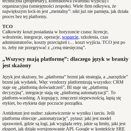
techniczna (proprietary), kontraktowa (warunki wyjścia) i
organizacyjna (umiejętności zespołu). Wiele firm odkrywa, że
największym lock‑in jest „mentalny”: nikt już nie pamięta, jak działa
proces bez tej platformy.
TCO
Całkowity koszt posiadania w horyzoncie czasu: licencje,
wdrożenie, integracje, operacje,
wsparcie
, szkolenia, czas
administratorów, koszty przeciążeń i… koszt wyjścia. TCO jest po
to, żeby nie przegrywać z „ceną miesięczną”.
„Wszyscy mają platformę”: dlaczego język w branży
jest skażony
Język jest skażony, bo „platforma” brzmi jak strategia, a „narzędzie”
brzmi jak wydatek. Więc vendorzy platformizują wszystko: CRM
staje się „platformą doświadczeń”, BI staje się „platformą
decyzyjną”, integracje stają się „platformą automatyzacji”. To
platform‑washing. A kupujący, zmęczeni niepewnością, łapią się
etykiet, bo etykieta daje poczucie porządku.
Antidotum jest nudne: zakotwiczenie w wyniku i tarciu. Jeśli
platforma obiecuje „automatyzację”, pytasz: jaki jest model
uprawnień, gdzie są logi, jak wygląda retry, jakie są limity, jaki jest
eksport, jak działa wersjonowanie API. Google w kontekście SRE