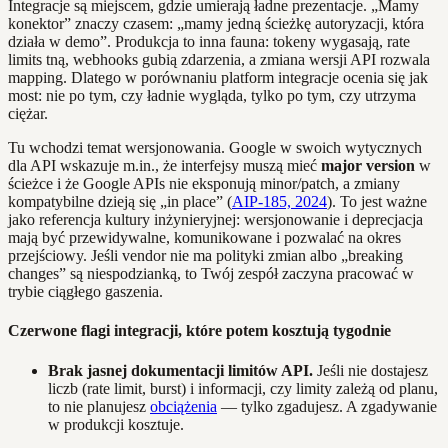
Integracje są miejscem, gdzie umierają ładne prezentacje. „Mamy
konektor” znaczy czasem: „mamy jedną ścieżkę autoryzacji, która
działa w demo”. Produkcja to inna fauna: tokeny wygasają, rate
limits tną, webhooks gubią zdarzenia, a zmiana wersji API rozwala
mapping. Dlatego w porównaniu platform integracje ocenia się jak
most: nie po tym, czy ładnie wygląda, tylko po tym, czy utrzyma
ciężar.
Tu wchodzi temat wersjonowania. Google w swoich wytycznych
dla API wskazuje m.in., że interfejsy muszą mieć
major version
w
ścieżce i że Google APIs nie eksponują minor/patch, a zmiany
kompatybilne dzieją się „in place” (
AIP‑185, 2024
). To jest ważne
jako referencja kultury inżynieryjnej: wersjonowanie i deprecjacja
mają być przewidywalne, komunikowane i pozwalać na okres
przejściowy. Jeśli vendor nie ma polityki zmian albo „breaking
changes” są niespodzianką, to Twój zespół zaczyna pracować w
trybie ciągłego gaszenia.
Czerwone flagi integracji, które potem kosztują tygodnie
Brak jasnej dokumentacji limitów API.
Jeśli nie dostajesz
liczb (rate limit, burst) i informacji, czy limity zależą od planu,
to nie planujesz
obciążenia
— tylko zgadujesz. A zgadywanie
w produkcji kosztuje.