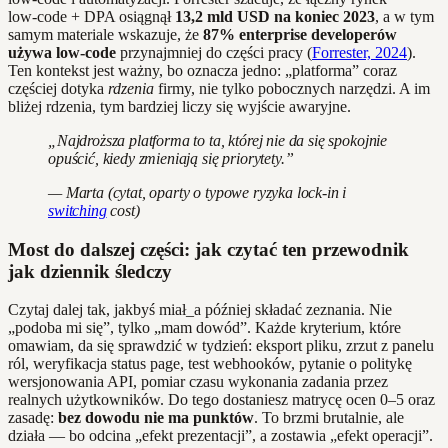
low‑code + DPA osiągnął
13,2 mld USD na koniec 2023
, a w tym
samym materiale wskazuje, że
87% enterprise developerów
używa low‑code
przynajmniej do części pracy (
Forrester, 2024
).
Ten kontekst jest ważny, bo oznacza jedno: „platforma” coraz
częściej dotyka
rdzenia
firmy, nie tylko pobocznych narzędzi. A im
bliżej rdzenia, tym bardziej liczy się wyjście awaryjne.
„Najdroższa platforma to ta, której nie da się spokojnie
opuścić, kiedy zmieniają się priorytety.”
— Marta (cytat, oparty o typowe ryzyka lock‑in i
switching
cost)
Most do dalszej części: jak czytać ten przewodnik
jak dziennik śledczy
Czytaj dalej tak, jakbyś miał_a później składać zeznania. Nie
„podoba mi się”, tylko „mam dowód”. Każde kryterium, które
omawiam, da się sprawdzić w tydzień: eksport pliku, zrzut z panelu
ról, weryfikacja status page, test webhooków, pytanie o politykę
wersjonowania API, pomiar czasu wykonania zadania przez
realnych użytkowników. Do tego dostaniesz matrycę ocen 0–5 oraz
zasadę:
bez dowodu nie ma punktów
. To brzmi brutalnie, ale
działa — bo odcina „efekt prezentacji”, a zostawia „efekt operacji”.