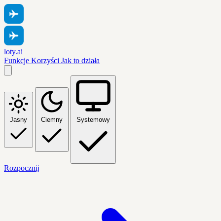
loty.ai
Funkcje
Korzyści
Jak to działa
Jasny
Ciemny
Systemowy
Rozpocznij