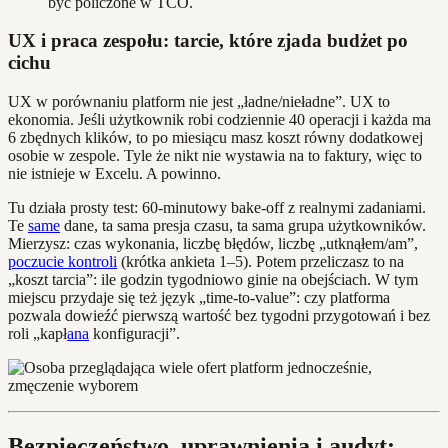
być policzone w TCO.
UX i praca zespołu: tarcie, które zjada budżet po
cichu
UX w porównaniu platform nie jest „ładne/nieładne”. UX to
ekonomia. Jeśli użytkownik robi codziennie 40 operacji i każda ma
6 zbędnych klików, to po miesiącu masz koszt równy dodatkowej
osobie w zespole. Tyle że nikt nie wystawia na to faktury, więc to
nie istnieje w Excelu. A powinno.
Tu działa prosty test: 60‑minutowy bake‑off z realnymi zadaniami.
Te
same
dane, ta sama presja czasu, ta sama grupa użytkowników.
Mierzysz: czas wykonania, liczbę błędów, liczbę „utknąłem/am”,
poczucie kontroli
(krótka ankieta 1–5). Potem przeliczasz to na
„koszt tarcia”: ile godzin tygodniowo ginie na obejściach. W tym
miejscu przydaje się też język „time‑to‑value”: czy platforma
pozwala dowieźć pierwszą wartość bez tygodni przygotowań i bez
roli „kapł
ana
konfiguracji”.
Bezpieczeństwo, uprawnienia i audyt: