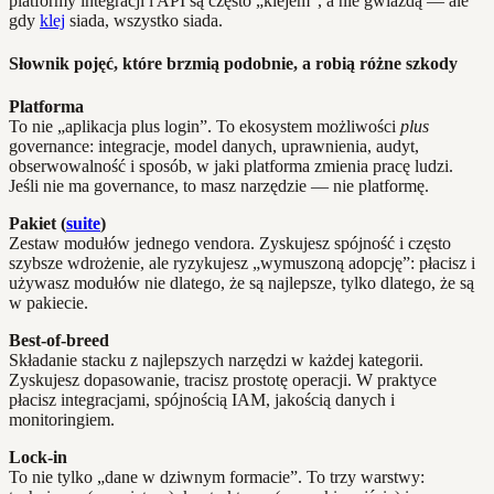
platformy integracji i API są często „klejem”, a nie gwiazdą — ale
gdy
klej
siada, wszystko siada.
Słownik pojęć, które brzmią podobnie, a robią różne szkody
Platforma
To nie „aplikacja plus login”. To ekosystem możliwości
plus
governance: integracje, model danych, uprawnienia, audyt,
obserwowalność i sposób, w jaki platforma zmienia pracę ludzi.
Jeśli nie ma governance, to masz narzędzie — nie platformę.
Pakiet (
suite
)
Zestaw modułów jednego vendora. Zyskujesz spójność i często
szybsze wdrożenie, ale ryzykujesz „wymuszoną adopcję”: płacisz i
używasz modułów nie dlatego, że są najlepsze, tylko dlatego, że są
w pakiecie.
Best‑of‑breed
Składanie stacku z najlepszych narzędzi w każdej kategorii.
Zyskujesz dopasowanie, tracisz prostotę operacji. W praktyce
płacisz integracjami, spójnością IAM, jakością danych i
monitoringiem.
Lock‑in
To nie tylko „dane w dziwnym formacie”. To trzy warstwy: