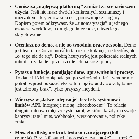
Gonisz za „najlepszą platformą” zamiast za scenariuszem
użycia.
Jeśli nie masz dwóch konkretnych scenariuszy i
mierzalnych kryteriów sukcesu, porównujesz slogany.
Dopiero potem odkrywasz, że „automatyzacja” u jednego
oznacza workflow, u drugiego integracje, u trzeciego
skryptowanie.
Oceniasz po demo, a nie po tygodniu pracy zespołu.
Demo
jest teatrem. Codzienność to tarcie: ile kliknięć, ile błędów, ile
„o, tego nie da się”. Dobrą heurystyką jest policzenie realnych
minut na zadanie i przeliczenie ich na koszt pracy.
Pytasz o funkcje, pomijając dane, uprawnienia i procesy.
To dane i IAM robią bałagan po wdrożeniu. Jeśli vendor nie
potrafi wprost pokazać eksportu i logów audytowych, to nie
jest „drobny brak”, tylko przyszły incydent.
Wierzysz w „łatwe integracje” bez listy systemów i
limitów API.
Integracje nie są „checkboxem”. To relacja
długoterminowa między systemami, w której każdy ma swoje
kaprysy: rate limits, webhooks, wersjonowanie, politykę
zmian.
Masz shortlistę, ale brak testu odrzucającego (kill
criteria).
Bez „kill switch” wszystko jest „może”, a „może”