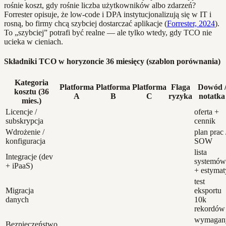
rośnie koszt, gdy rośnie liczba użytkowników albo zdarzeń?
Forrester opisuje, że low‑code i DPA instytucjonalizują się w IT i
rosną, bo firmy chcą szybciej dostarczać aplikacje (
Forrester, 2024
).
To „szybciej” potrafi być realne — ale tylko wtedy, gdy TCO nie
ucieka w cieniach.
Składniki TCO w horyzoncie 36 miesięcy (szablon porównania)
Kategoria
Platforma
Platforma
Platforma
Flaga
Dowód 
kosztu (36
A
B
C
ryzyka
notatka
mies.)
Licencje /
oferta +
subskrypcja
cennik
Wdrożenie /
plan prac 
konfiguracja
SOW
lista
Integracje (dev
systemów
+ iPaaS)
+ estymat
test
Migracja
eksportu
danych
10k
rekordów
wymagan
Bezpieczeństwo