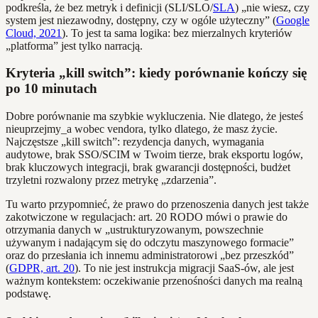
podkreśla, że bez metryk i definicji (SLI/SLO/
SLA
) „nie wiesz, czy
system jest niezawodny, dostępny, czy w ogóle użyteczny” (
Google
Cloud, 2021
). To jest ta sama logika: bez mierzalnych kryteriów
„platforma” jest tylko narracją.
Kryteria „kill switch”: kiedy porównanie kończy się
po 10 minutach
Dobre porównanie ma szybkie wykluczenia. Nie dlatego, że jesteś
nieuprzejmy_a wobec vendora, tylko dlatego, że masz życie.
Najczęstsze „kill switch”: rezydencja danych, wymagania
audytowe, brak SSO/SCIM w Twoim tierze, brak eksportu logów,
brak kluczowych integracji, brak gwarancji dostępności, budżet
trzyletni rozwalony przez metrykę „zdarzenia”.
Tu warto przypomnieć, że prawo do przenoszenia danych jest także
zakotwiczone w regulacjach: art. 20 RODO mówi o prawie do
otrzymania danych w „ustrukturyzowanym, powszechnie
używanym i nadającym się do odczytu maszynowego formacie”
oraz do przesłania ich innemu administratorowi „bez przeszkód”
(
GDPR, art. 20
). To nie jest instrukcja migracji SaaS‑ów, ale jest
ważnym kontekstem: oczekiwanie przenośności danych ma realną
podstawę.