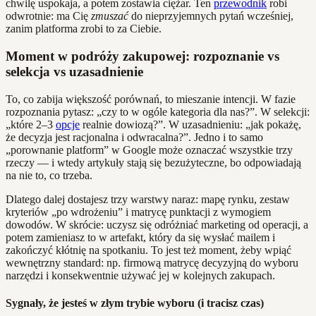
chwilę uspokaja, a potem zostawia ciężar. Ten
przewodnik
robi
odwrotnie: ma Cię
zmuszać
do nieprzyjemnych pytań wcześniej,
zanim platforma zrobi to za Ciebie.
Moment w podróży zakupowej: rozpoznanie vs
selekcja vs uzasadnienie
To, co zabija większość porównań, to mieszanie intencji. W fazie
rozpoznania pytasz: „czy to w ogóle kategoria dla nas?”. W selekcji:
„które 2–3
opcje
realnie dowiozą?”. W uzasadnieniu: „jak pokażę,
że decyzja jest racjonalna i odwracalna?”. Jedno i to samo
„porownanie platform” w Google może oznaczać wszystkie trzy
rzeczy — i wtedy artykuły stają się bezużyteczne, bo odpowiadają
na nie to, co trzeba.
Dlatego dalej dostajesz trzy warstwy naraz: mapę rynku, zestaw
kryteriów „po wdrożeniu” i matrycę punktacji z wymogiem
dowodów. W skrócie: uczysz się odróżniać marketing od operacji, a
potem zamieniasz to w artefakt, który da się wysłać mailem i
zakończyć kłótnię na spotkaniu. To jest też moment, żeby wpiąć
wewnętrzny standard: np. firmową matrycę decyzyjną do wyboru
narzędzi i konsekwentnie używać jej w kolejnych zakupach.
Sygnały, że jesteś w złym trybie wyboru (i tracisz czas)