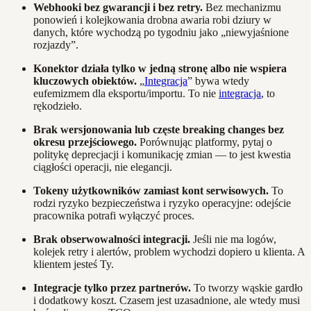
Webhooki bez gwarancji i bez retry.
Bez mechanizmu
ponowień i kolejkowania drobna awaria robi dziury w
danych, które wychodzą po tygodniu jako „niewyjaśnione
rozjazdy”.
Konektor działa tylko w jedną stronę albo nie wspiera
kluczowych obiektów.
„
Integracja
” bywa wtedy
eufemizmem dla eksportu/importu. To nie
integracja
, to
rękodzieło.
Brak wersjonowania lub częste breaking changes bez
okresu przejściowego.
Porównując platformy, pytaj o
politykę deprecjacji i komunikację zmian — to jest kwestia
ciągłości operacji, nie elegancji.
Tokeny użytkowników zamiast kont serwisowych.
To
rodzi ryzyko bezpieczeństwa i ryzyko operacyjne: odejście
pracownika potrafi wyłączyć proces.
Brak obserwowalności integracji.
Jeśli nie ma logów,
kolejek retry i alertów, problem wychodzi dopiero u klienta. A
klientem jesteś Ty.
Integracje tylko przez partnerów.
To tworzy wąskie gardło
i dodatkowy koszt. Czasem jest uzasadnione, ale wtedy musi