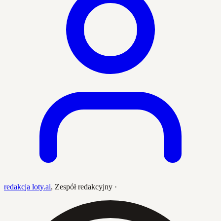
redakcja loty.ai
,
Zespół redakcyjny
·