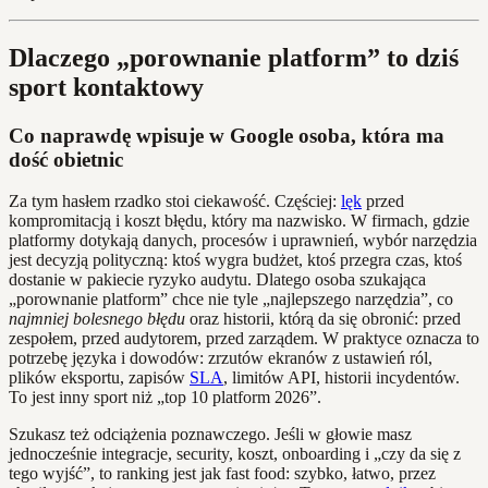
Dlaczego „porownanie platform” to dziś
sport kontaktowy
Co naprawdę wpisuje w Google osoba, która ma
dość obietnic
Za tym hasłem rzadko stoi ciekawość. Częściej:
lęk
przed
kompromitacją i koszt błędu, który ma nazwisko. W firmach, gdzie
platformy dotykają danych, procesów i uprawnień, wybór narzędzia
jest decyzją polityczną: ktoś wygra budżet, ktoś przegra czas, ktoś
dostanie w pakiecie ryzyko audytu. Dlatego osoba szukająca
„porownanie platform” chce nie tyle „najlepszego narzędzia”, co
najmniej bolesnego błędu
oraz historii, którą da się obronić: przed
zespołem, przed audytorem, przed zarządem. W praktyce oznacza to
potrzebę języka i dowodów: zrzutów ekranów z ustawień ról,
plików eksportu, zapisów
SLA
, limitów API, historii incydentów.
To jest inny sport niż „top 10 platform 2026”.
Szukasz też odciążenia poznawczego. Jeśli w głowie masz
jednocześnie integracje, security, koszt, onboarding i „czy da się z
tego wyjść”, to ranking jest jak fast food: szybko, łatwo, przez