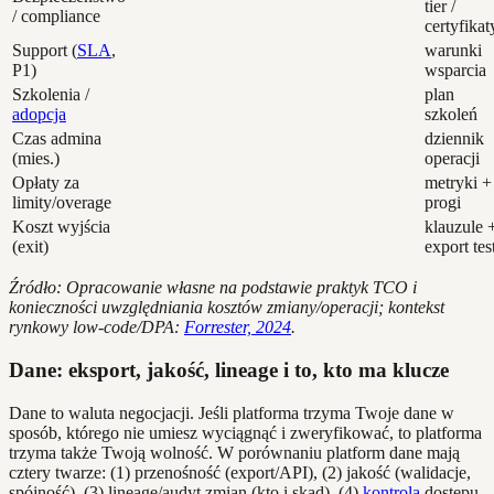
tier /
/ compliance
certyfikat
Support (
SLA
,
warunki
P1)
wsparcia
Szkolenia /
plan
adopcja
szkoleń
Czas admina
dziennik
(mies.)
operacji
Opłaty za
metryki +
limity/overage
progi
Koszt wyjścia
klauzule 
(exit)
export tes
Źródło: Opracowanie własne na podstawie praktyk TCO i
konieczności uwzględniania kosztów zmiany/operacji; kontekst
rynkowy low‑code/DPA:
Forrester, 2024
.
Dane: eksport, jakość, lineage i to, kto ma klucze
Dane to waluta negocjacji. Jeśli platforma trzyma Twoje dane w
sposób, którego nie umiesz wyciągnąć i zweryfikować, to platforma
trzyma także Twoją wolność. W porównaniu platform dane mają
cztery twarze: (1) przenośność (export/API), (2) jakość (walidacje,
spójność), (3) lineage/audyt zmian (kto i skąd), (4)
kontrola
dostępu