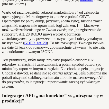
(kto ma klucze).
Warto od razu rozdzielić „eksport marketingowy” od „eksportu
operacyjnego”. Marketingowy to „możesz pobrać CSV”.
Operacyjny to: pełny dump, przyrosty (delta sync), historia zmian,
załączniki, mapowanie uprawnień, logi zdarzeń. I — kluczowe —
możliwość zrobienia tego
w Twoim czasie
, nie „na zgłoszenie do
supportu”. Art. 20 RODO mówi wprost o formacie
„ustrukturyzowanym, powszechnie używanym i odczytywalnym
maszynowo” (
GDPR, art. 20
). To nie rozwiązuje Twojego lock‑in,
ale daje Ci język do rozmowy: „powszechnie używany” to nie „zip
z nieudokumentowanym JSON”.
Test praktyczny, który ratuje projekty: poproś o eksport 10k
rekordów z relacjami i załącznikami, a potem spróbuj odtworzyć
minimalny raport w innym narzędziu. Nie chodzi o pełną migrację.
Chodzi o dowód, że dane
nie są czarną skrzynką
. Jeśli platforma nie
potrafi utrzymać stabilnego schematu albo nie ma sensownego API
do przyrostów, to integracje i raportowanie zaczną żyć własnym
życiem.
Integracje i API: „ma konektor” vs „utrzyma się w
produkcji”