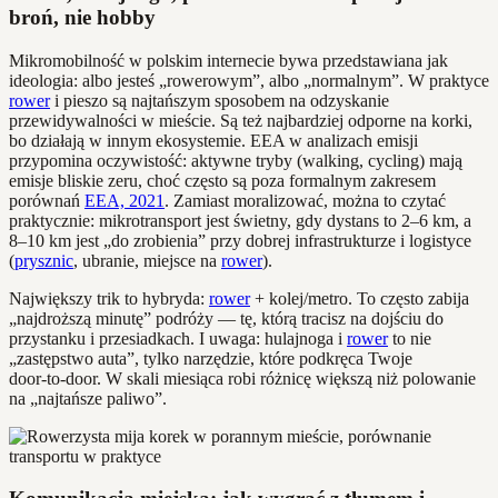
broń, nie hobby
Mikromobilność w polskim internecie bywa przedstawiana jak
ideologia: albo jesteś „rowerowym”, albo „normalnym”. W praktyce
rower
i pieszo są najtańszym sposobem na odzyskanie
przewidywalności w mieście. Są też najbardziej odporne na korki,
bo działają w innym ekosystemie. EEA w analizach emisji
przypomina oczywistość: aktywne tryby (walking, cycling) mają
emisje bliskie zeru, choć często są poza formalnym zakresem
porównań
EEA, 2021
. Zamiast moralizować, można to czytać
praktycznie: mikrotransport jest świetny, gdy dystans to 2–6 km, a
8–10 km jest „do zrobienia” przy dobrej infrastrukturze i logistyce
(
prysznic
, ubranie, miejsce na
rower
).
Największy trik to hybryda:
rower
+ kolej/metro. To często zabija
„najdroższą minutę” podróży — tę, którą tracisz na dojściu do
przystanku i przesiadkach. I uwaga: hulajnoga i
rower
to nie
„zastępstwo auta”, tylko narzędzie, które podkręca Twoje
door‑to‑door. W skali miesiąca robi różnicę większą niż polowanie
na „najtańsze paliwo”.