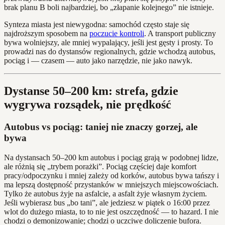
brak planu B boli najbardziej, bo „złapanie kolejnego” nie istnieje.
Synteza miasta jest niewygodna: samochód często staje się
najdroższym sposobem na
poczucie kontroli
. A transport publiczny
bywa wolniejszy, ale mniej wypalający, jeśli jest gęsty i prosty. To
prowadzi nas do dystansów regionalnych, gdzie wchodzą autobus,
pociąg i — czasem — auto jako narzędzie, nie jako nawyk.
Dystanse 50–200 km: strefa, gdzie
wygrywa rozsądek, nie prędkość
Autobus vs pociąg: taniej nie znaczy gorzej, ale
bywa
Na dystansach 50–200 km autobus i pociąg grają w podobnej lidze,
ale różnią się „trybem porażki”. Pociąg częściej daje komfort
pracy/odpoczynku i mniej zależy od korków, autobus bywa tańszy i
ma lepszą dostępność przystanków w mniejszych miejscowościach.
Tylko że autobus żyje na asfalcie, a asfalt żyje własnym życiem.
Jeśli wybierasz bus „bo tani”, ale jedziesz w piątek o 16:00 przez
wlot do dużego miasta, to to nie jest oszczędność — to hazard. I nie
chodzi o demonizowanie; chodzi o uczciwe doliczenie bufora.