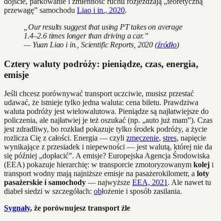
dojście, parkowanie i zmienność ruchu rozjeżdżają „teoretyczną
przewagę” samochodu
Liao i in., 2020
.
„Our results suggest that using PT takes on average
1.4–2.6 times longer than driving a car.”
— Yuan Liao i in.,
Scientific Reports
, 2020 (
źródło
)
Cztery waluty podróży: pieniądze, czas, energia,
emisje
Jeśli chcesz porównywać transport uczciwie, musisz przestać
udawać, że istnieje tylko jedna waluta: cena biletu. Prawdziwa
waluta podróży jest wielowalutowa. Pieniądze są najłatwiejsze do
policzenia, ale najłatwiej je też oszukać (np. „auto już mam”). Czas
jest zdradliwy, bo rozkład pokazuje tylko środek podróży, a życie
rozlicza Cię z całości. Energia — czyli
zmęczenie
,
stres
, napięcie
wynikające z przesiadek i niepewności — jest walutą, której nie da
się później „dopłacić”. A emisje? Europejska Agencja Środowiska
(EEA) pokazuje hierarchię: w transporcie zmotoryzowanym
kolej
i
transport wodny mają najniższe emisje na pasażerokilometr, a
loty
pasażerskie i samochody
— najwyższe
EEA, 2021
. Ale nawet tu
diabeł siedzi w szczegółach:
ob
łożenie i sposób zasilania.
Sygnały
, że porównujesz transport źle