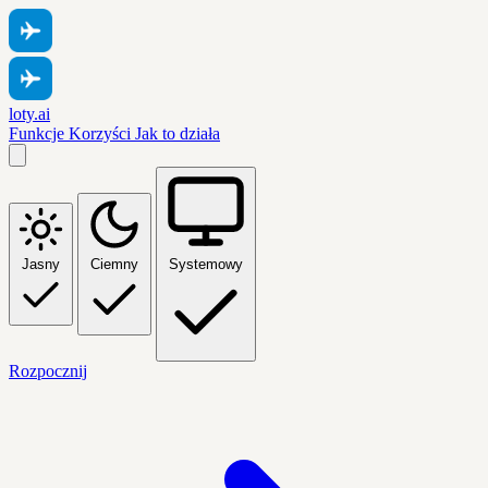
loty.ai
Funkcje
Korzyści
Jak to działa
Jasny
Ciemny
Systemowy
Rozpocznij