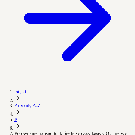
loty.ai
Artykuły A-Z
P
Porownanie transportu, które liczy czas, kasę, CO₂ i nerwy