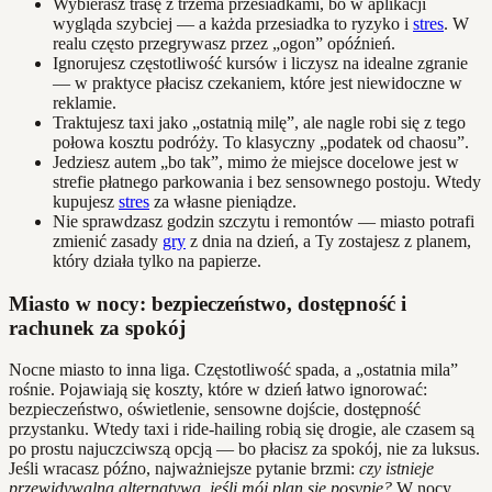
Wybierasz trasę z trzema przesiadkami, bo w aplikacji
wygląda szybciej — a każda przesiadka to ryzyko i
stres
. W
realu często przegrywasz przez „ogon” opóźnień.
Ignorujesz częstotliwość kursów i liczysz na idealne zgranie
— w praktyce płacisz czekaniem, które jest niewidoczne w
reklamie.
Traktujesz taxi jako „ostatnią milę”, ale nagle robi się z tego
połowa kosztu podróży. To klasyczny „podatek od chaosu”.
Jedziesz autem „bo tak”, mimo że miejsce docelowe jest w
strefie płatnego parkowania i bez sensownego postoju. Wtedy
kupujesz
stres
za własne pieniądze.
Nie sprawdzasz godzin szczytu i remontów — miasto potrafi
zmienić zasady
gry
z dnia na dzień, a Ty zostajesz z planem,
który działa tylko na papierze.
Miasto w nocy: bezpieczeństwo, dostępność i
rachunek za spokój
Nocne miasto to inna liga. Częstotliwość spada, a „ostatnia mila”
rośnie. Pojawiają się koszty, które w dzień łatwo ignorować:
bezpieczeństwo, oświetlenie, sensowne dojście, dostępność
przystanku. Wtedy taxi i ride-hailing robią się drogie, ale czasem są
po prostu najuczciwszą opcją — bo płacisz za spokój, nie za luksus.
Jeśli wracasz późno, najważniejsze pytanie brzmi:
czy istnieje
przewidywalna alternatywa, jeśli mój plan się posypie?
W nocy