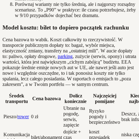
Porównaj warianty nie tylko średnią, ale i najgorszy rozsądny
scenariusz. To „P90” w praktyce: ile czasu potrzebujesz, żeby
w 9/10 przypadków dojechać bez dramatu.
Model kosztu: bilet to dopiero początek rachunku
Cena bazowa to wabik. Koszt całkowity to rzeczywistość. W
transporcie publicznym dopłaty to: bagaż, wybór miejsca,
elastyczność zmiany, transfery na „ostatniej mili”. W aucie dopłaty
to: paliwo, opłaty drogowe,
parking
, zużycie (serwis, opony) i utrata
wartości, która jest największym „cichym zabójcą” budżetu. EEA
pokazuje średnie emisje nowych aut w UE, ale nawet jeśli auto jest
nowe i względnie oszczędne, to i tak ponosisz koszty nie tylko
spalania, lecz całego posiadania. W raportach o emisjach to „poza
zakresem”, a w Twoim portfelu — w samym centrum.
Środek
Dolicz
Najczęściej
Kied
Cena bazowa
transportu
koniecznie
pomijane
najb
Ubranie na
Ryzyko
pogodę,
Deszcz, 
Pieszo/
rower
0 zł
pogody i
serwis,
brak infr
bezpieczeństwo
zapięcie
dojście +
koszt
Komunikacja
niska czę
bilet/abonament
czas
przesiadek