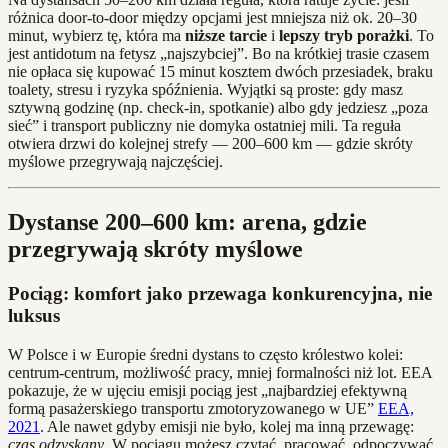
różnica door‑to‑door między opcjami jest mniejsza niż ok. 20–30
minut, wybierz tę, która ma
niższe tarcie
i
lepszy tryb porażki
. To
jest antidotum na fetysz „najszybciej”. Bo na krótkiej trasie czasem
nie opłaca się kupować 15 minut kosztem dwóch przesiadek, braku
toalety, stresu i ryzyka spóźnienia. Wyjątki są proste: gdy masz
sztywną godzinę (np. check‑in, spotkanie) albo gdy jedziesz „poza
sieć” i transport publiczny nie domyka ostatniej mili. Ta reguła
otwiera drzwi do kolejnej strefy — 200–600 km — gdzie skróty
myślowe przegrywają najczęściej.
Dystanse 200–600 km: arena, gdzie
przegrywają skróty myślowe
Pociąg: komfort jako przewaga konkurencyjna, nie
luksus
W Polsce i w Europie średni dystans to często królestwo kolei:
centrum‑centrum, możliwość pracy, mniej formalności niż lot. EEA
pokazuje, że w ujęciu emisji pociąg jest „najbardziej efektywną
formą pasażerskiego transportu zmotoryzowanego w UE”
EEA,
2021
. Ale nawet gdyby emisji nie było, kolej ma inną przewagę:
czas odzyskany
. W pociągu możesz czytać, pracować, odpoczywać.