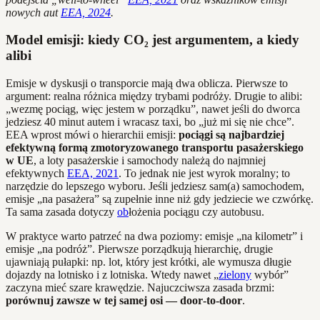
nowych aut
EEA, 2024
.
Model emisji: kiedy CO₂ jest argumentem, a kiedy
alibi
Emisje w dyskusji o transporcie mają dwa oblicza. Pierwsze to
argument: realna różnica między trybami podróży. Drugie to alibi:
„wezmę pociąg, więc jestem w porządku”, nawet jeśli do dworca
jedziesz 40 minut autem i wracasz taxi, bo „już mi się nie chce”.
EEA wprost mówi o hierarchii emisji:
pociągi są najbardziej
efektywną formą zmotoryzowanego transportu pasażerskiego
w UE
, a loty pasażerskie i samochody należą do najmniej
efektywnych
EEA, 2021
. To jednak nie jest wyrok moralny; to
narzędzie do lepszego wyboru. Jeśli jedziesz sam(a) samochodem,
emisje „na pasażera” są zupełnie inne niż gdy jedziecie we czwórkę.
Ta sama zasada dotyczy
ob
łożenia pociągu czy autobusu.
W praktyce warto patrzeć na dwa poziomy: emisje „na kilometr” i
emisje „na podróż”. Pierwsze porządkują hierarchię, drugie
ujawniają pułapki: np. lot, który jest krótki, ale wymusza długie
dojazdy na lotnisko i z lotniska. Wtedy nawet „
zielony
wybór”
zaczyna mieć szare krawędzie. Najuczciwsza zasada brzmi:
porównuj zawsze w tej samej osi — door‑to‑door
.