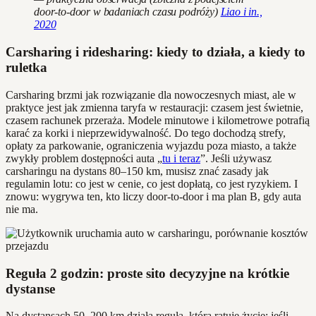
door‑to‑door w badaniach czasu podróży)
Liao i in.,
2020
Carsharing i ridesharing: kiedy to działa, a kiedy to
ruletka
Carsharing brzmi jak rozwiązanie dla nowoczesnych miast, ale w
praktyce jest jak zmienna taryfa w restauracji: czasem jest świetnie,
czasem rachunek przeraża. Modele minutowe i kilometrowe potrafią
karać za korki i nieprzewidywalność. Do tego dochodzą strefy,
opłaty za parkowanie, ograniczenia wyjazdu poza miasto, a także
zwykły problem dostępności auta „
tu i teraz
”. Jeśli używasz
carsharingu na dystans 80–150 km, musisz znać zasady jak
regulamin lotu: co jest w cenie, co jest dopłatą, co jest ryzykiem. I
znowu: wygrywa ten, kto liczy door‑to‑door i ma plan B, gdy auta
nie ma.
Reguła 2 godzin: proste sito decyzyjne na krótkie
dystanse
Na dystansach 50–200 km działa reguła, która ratuje życie: jeśli