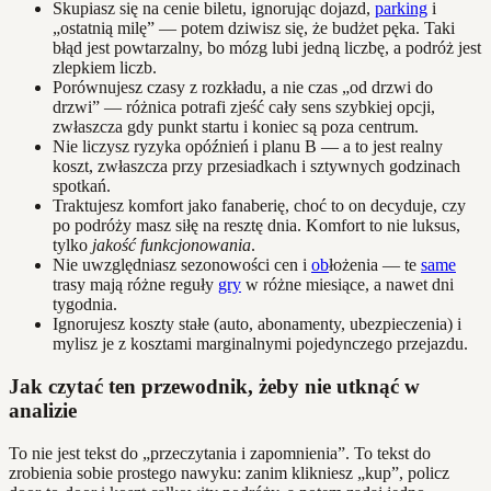
Skupiasz się na cenie biletu, ignorując dojazd,
parking
i
„ostatnią milę” — potem dziwisz się, że budżet pęka. Taki
błąd jest powtarzalny, bo mózg lubi jedną liczbę, a podróż jest
zlepkiem liczb.
Porównujesz czasy z rozkładu, a nie czas „od drzwi do
drzwi” — różnica potrafi zjeść cały sens szybkiej opcji,
zwłaszcza gdy punkt startu i koniec są poza centrum.
Nie liczysz ryzyka opóźnień i planu B — a to jest realny
koszt, zwłaszcza przy przesiadkach i sztywnych godzinach
spotkań.
Traktujesz komfort jako fanaberię, choć to on decyduje, czy
po podróży masz siłę na resztę dnia. Komfort to nie luksus,
tylko
jakość funkcjonowania
.
Nie uwzględniasz sezonowości cen i
ob
łożenia — te
same
trasy mają różne reguły
gry
w różne miesiące, a nawet dni
tygodnia.
Ignorujesz koszty stałe (auto, abonamenty, ubezpieczenia) i
mylisz je z kosztami marginalnymi pojedynczego przejazdu.
Jak czytać ten przewodnik, żeby nie utknąć w
analizie
To nie jest tekst do „przeczytania i zapomnienia”. To tekst do
zrobienia sobie prostego nawyku: zanim klikniesz „kup”, policz