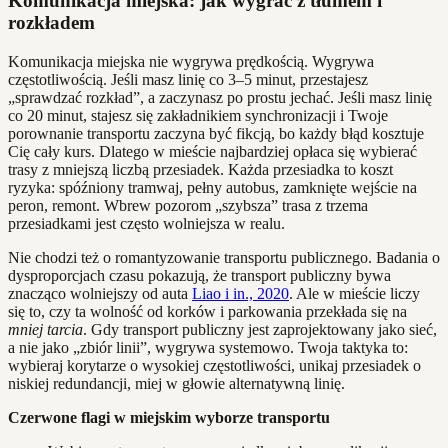
Komunikacja miejska: jak wygrać z tłumem i
rozkładem
Komunikacja miejska nie wygrywa prędkością. Wygrywa
częstotliwością. Jeśli masz linię co 3–5 minut, przestajesz
„sprawdzać rozkład”, a zaczynasz po prostu jechać. Jeśli masz linię
co 20 minut, stajesz się zakładnikiem synchronizacji i Twoje
porownanie transportu zaczyna być fikcją, bo każdy błąd kosztuje
Cię cały kurs. Dlatego w mieście najbardziej opłaca się wybierać
trasy z mniejszą liczbą przesiadek. Każda przesiadka to koszt
ryzyka: spóźniony tramwaj, pełny autobus, zamknięte wejście na
peron, remont. Wbrew pozorom „szybsza” trasa z trzema
przesiadkami jest często wolniejsza w realu.
Nie chodzi też o romantyzowanie transportu publicznego. Badania o
dysproporcjach czasu pokazują, że transport publiczny bywa
znacząco wolniejszy od auta
Liao i in., 2020
. Ale w mieście liczy
się to, czy ta wolność od korków i parkowania przekłada się na
mniej tarcia
. Gdy transport publiczny jest zaprojektowany jako sieć,
a nie jako „zbiór linii”, wygrywa systemowo. Twoja taktyka to:
wybieraj korytarze o wysokiej częstotliwości, unikaj przesiadek o
niskiej redundancji, miej w głowie alternatywną linię.
Czerwone flagi w miejskim wyborze transportu