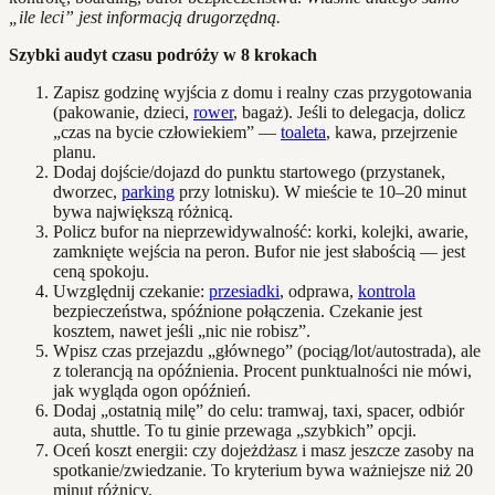
„ile leci” jest informacją drugorzędną.
Szybki audyt czasu podróży w 8 krokach
Zapisz godzinę wyjścia z domu i realny czas przygotowania
(pakowanie, dzieci,
rower
, bagaż). Jeśli to delegacja, dolicz
„czas na bycie człowiekiem” —
toaleta
, kawa, przejrzenie
planu.
Dodaj dojście/dojazd do punktu startowego (przystanek,
dworzec,
parking
przy lotnisku). W mieście te 10–20 minut
bywa największą różnicą.
Policz bufor na nieprzewidywalność: korki, kolejki, awarie,
zamknięte wejścia na peron. Bufor nie jest słabością — jest
ceną spokoju.
Uwzględnij czekanie:
przesiadki
, odprawa,
kontrola
bezpieczeństwa, spóźnione połączenia. Czekanie jest
kosztem, nawet jeśli „nic nie robisz”.
Wpisz czas przejazdu „głównego” (pociąg/lot/autostrada), ale
z tolerancją na opóźnienia. Procent punktualności nie mówi,
jak wygląda ogon opóźnień.
Dodaj „ostatnią milę” do celu: tramwaj, taxi, spacer, odbiór
auta, shuttle. To tu ginie przewaga „szybkich” opcji.
Oceń koszt energii: czy dojeżdżasz i masz jeszcze zasoby na
spotkanie/zwiedzanie. To kryterium bywa ważniejsze niż 20
minut różnicy.