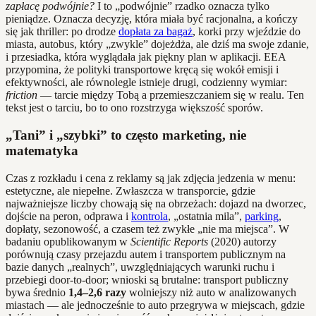
zapłacę podwójnie?
I to „podwójnie” rzadko oznacza tylko
pieniądze. Oznacza decyzję, która miała być racjonalna, a kończy
się jak thriller: po drodze
dopłata za bagaż
, korki przy wjeździe do
miasta, autobus, który „zwykle” dojeżdża, ale dziś ma swoje zdanie,
i przesiadka, która wyglądała jak piękny plan w aplikacji. EEA
przypomina, że polityki transportowe kręcą się wokół emisji i
efektywności, ale równolegle istnieje drugi, codzienny wymiar:
friction
— tarcie między Tobą a przemieszczaniem się w realu. Ten
tekst jest o tarciu, bo to ono rozstrzyga większość sporów.
„Tani” i „szybki” to często marketing, nie
matematyka
Czas z rozkładu i cena z reklamy są jak zdjęcia jedzenia w menu:
estetyczne, ale niepełne. Zwłaszcza w transporcie, gdzie
najważniejsze liczby chowają się na obrzeżach: dojazd na dworzec,
dojście na peron, odprawa i
kontrola
, „ostatnia mila”,
parking
,
dopłaty, sezonowość, a czasem też zwykłe „nie ma miejsca”. W
badaniu opublikowanym w
Scientific Reports
(2020) autorzy
porównują czasy przejazdu autem i transportem publicznym na
bazie danych „realnych”, uwzględniających warunki ruchu i
przebiegi door‑to‑door; wnioski są brutalne: transport publiczny
bywa średnio
1,4–2,6 razy
wolniejszy niż auto w analizowanych
miastach — ale jednocześnie to auto przegrywa w miejscach, gdzie