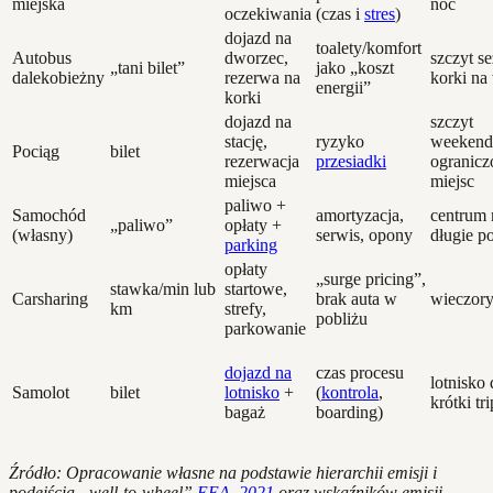
miejska
noc
oczekiwania
(czas i
stres
)
dojazd na
toalety/komfort
Autobus
dworzec,
szczyt s
„tani bilet”
jako „koszt
dalekobieżny
rezerwa na
korki na
energii”
korki
dojazd na
szczyt
stację,
ryzyko
weekend
Pociąg
bilet
rezerwacja
przesiadki
ogranicz
miejsca
miejsc
paliwo +
Samochód
amortyzacja,
centrum 
„paliwo”
opłaty +
(własny)
serwis, opony
długie po
parking
opłaty
„surge pricing”,
stawka/min lub
startowe,
Carsharing
brak auta w
wieczor
km
strefy,
pobliżu
parkowanie
dojazd na
czas procesu
lotnisko 
Samolot
bilet
lotnisko
+
(
kontrola
,
krótki tri
bagaż
boarding)
Źródło: Opracowanie własne na podstawie hierarchii emisji i
podejścia „well-to-wheel”
EEA, 2021
oraz wskaźników emisji