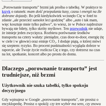
„Porownanie transportu” brzmi jak prośba o tabelkę. W praktyce to
krzyk
o ratunek:
mam dość przepalania kasy, czasu i energii na źle
dobrane dojazdy
. Bo jeśli kiedykolwiek wcisnęło Cię w fotel to
zdanie „ale przecież samolot leci godzinę” albo „auto i tak mam,
więc kosztuje mnie tylko paliwo”, to wiesz, że w Polsce najdroższe
bywają nie bilety, tylko skróty myślowe. Ten
przewodnik
nie udaje,
że istnieje jeden zwycięzca. Rozbiera porównanie środków
transportu na cztery waluty: pieniądze, czas door‑to‑door, energię (tę
w ciele i w głowie) oraz emisje CO₂. I dodaje piątą, o której mówi
się szeptem: ryzyko. Bo procent punktualności wygląda dobrze w
raporcie, ale Twoje życie rozlicza Cię z tego, czy dotrzesz na czas
na lot, spotkanie, koncert albo po prostu do domu.
Dlaczego „porownanie transportu” jest
trudniejsze, niż brzmi
Użytkownik nie szuka tabelki, tylko spokoju
decyzyjnego
Gdy wpisujesz w Google „porownanie transportu”, nie prosisz o
encyklopedię. Prosisz o spokój:
czy ten wybór ma sens, czy znowu