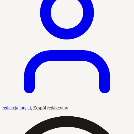
redakcja loty.ai
,
Zespół redakcyjny
·