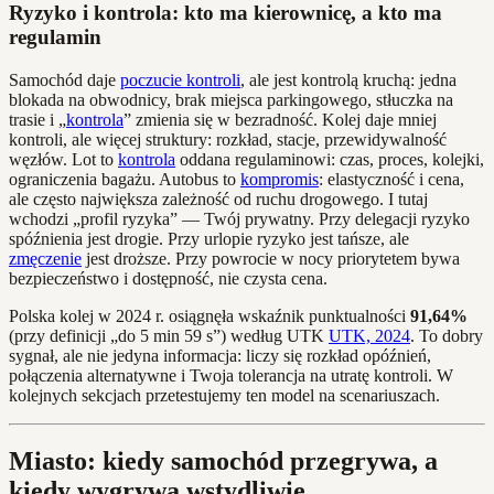
Ryzyko i kontrola: kto ma kierownicę, a kto ma
regulamin
Samochód daje
poczucie kontroli
, ale jest kontrolą kruchą: jedna
blokada na obwodnicy, brak miejsca parkingowego, stłuczka na
trasie i „
kontrola
” zmienia się w bezradność. Kolej daje mniej
kontroli, ale więcej struktury: rozkład, stacje, przewidywalność
węzłów. Lot to
kontrola
oddana regulaminowi: czas, proces, kolejki,
ograniczenia bagażu. Autobus to
kompromis
: elastyczność i cena,
ale często największa zależność od ruchu drogowego. I tutaj
wchodzi „profil ryzyka” — Twój prywatny. Przy delegacji ryzyko
spóźnienia jest drogie. Przy urlopie ryzyko jest tańsze, ale
zmęczenie
jest droższe. Przy powrocie w nocy priorytetem bywa
bezpieczeństwo i dostępność, nie czysta cena.
Polska kolej w 2024 r. osiągnęła wskaźnik punktualności
91,64%
(przy definicji „do 5 min 59 s”) według UTK
UTK, 2024
. To dobry
sygnał, ale nie jedyna informacja: liczy się rozkład opóźnień,
połączenia alternatywne i Twoja tolerancja na utratę kontroli. W
kolejnych sekcjach przetestujemy ten model na scenariuszach.
Miasto: kiedy samochód przegrywa, a
kiedy wygrywa wstydliwie