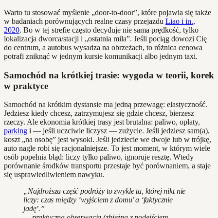
Warto tu stosować myślenie „door‑to‑door”, które pojawia się także
w badaniach porównujących realne czasy przejazdu
Liao i in.,
2020
. Bo w tej strefie często decyduje nie sama prędkość, tylko
lokalizacja dworca/stacji i „ostatnia mila”. Jeśli pociąg dowozi Cię
do centrum, a autobus wysadza na obrzeżach, to różnica cenowa
potrafi zniknąć w jednym kursie komunikacji albo jednym taxi.
Samochód na krótkiej trasie: wygoda w teorii, korek
w praktyce
Samochód na krótkim dystansie ma jedną przewagę: elastyczność.
Jedziesz kiedy chcesz, zatrzymujesz się gdzie chcesz, bierzesz
rzeczy. Ale ekonomia krótkiej trasy jest brutalna: paliwo, opłaty,
parking
i — jeśli uczciwie liczysz — zużycie. Jeśli jedziesz sam(a),
koszt „na osobę” jest wysoki. Jeśli jedziecie we dwoje lub w trójkę,
auto nagle robi się racjonalniejsze. To jest moment, w którym wiele
osób popełnia błąd: liczy tylko paliwo, ignoruje resztę. Wtedy
porównanie środków transportu przestaje być porównaniem, a staje
się usprawiedliwieniem nawyku.
„Najdroższa część podróży to zwykle ta, której nikt nie
liczy: czas między ‘wyjściem z domu’ a ‘faktycznie
jadę’.”
— praktyczna obserwacja (zbieżna z podejściem