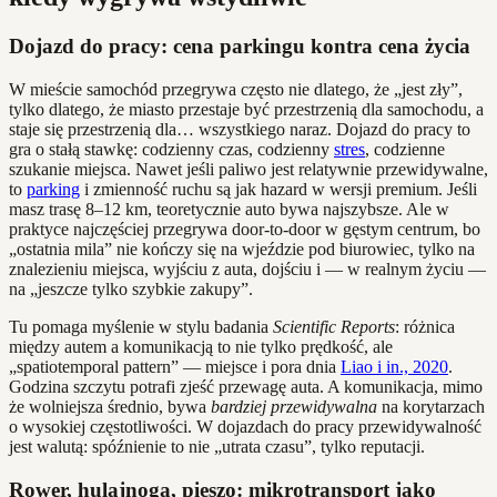
Dojazd do pracy: cena parkingu kontra cena życia
W mieście samochód przegrywa często nie dlatego, że „jest zły”,
tylko dlatego, że miasto przestaje być przestrzenią dla samochodu, a
staje się przestrzenią dla… wszystkiego naraz. Dojazd do pracy to
gra o stałą stawkę: codzienny czas, codzienny
stres
, codzienne
szukanie miejsca. Nawet jeśli paliwo jest relatywnie przewidywalne,
to
parking
i zmienność ruchu są jak hazard w wersji premium. Jeśli
masz trasę 8–12 km, teoretycznie auto bywa najszybsze. Ale w
praktyce najczęściej przegrywa door‑to‑door w gęstym centrum, bo
„ostatnia mila” nie kończy się na wjeździe pod biurowiec, tylko na
znalezieniu miejsca, wyjściu z auta, dojściu i — w realnym życiu —
na „jeszcze tylko szybkie zakupy”.
Tu pomaga myślenie w stylu badania
Scientific Reports
: różnica
między autem a komunikacją to nie tylko prędkość, ale
„spatiotemporal pattern” — miejsce i pora dnia
Liao i in., 2020
.
Godzina szczytu potrafi zjeść przewagę auta. A komunikacja, mimo
że wolniejsza średnio, bywa
bardziej przewidywalna
na korytarzach
o wysokiej częstotliwości. W dojazdach do pracy przewidywalność
jest walutą: spóźnienie to nie „utrata czasu”, tylko reputacji.
Rower, hulajnoga, pieszo: mikrotransport jako