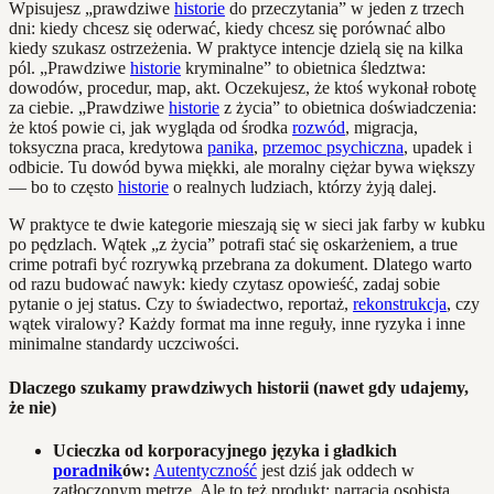
Wpisujesz „prawdziwe
historie
do przeczytania” w jeden z trzech
dni: kiedy chcesz się oderwać, kiedy chcesz się porównać albo
kiedy szukasz ostrzeżenia. W praktyce intencje dzielą się na kilka
pól. „Prawdziwe
historie
kryminalne” to obietnica śledztwa:
dowodów, procedur, map, akt. Oczekujesz, że ktoś wykonał robotę
za ciebie. „Prawdziwe
historie
z życia” to obietnica doświadczenia:
że ktoś powie ci, jak wygląda od środka
rozwód
, migracja,
toksyczna praca, kredytowa
panika
,
przemoc psychiczna
, upadek i
odbicie. Tu dowód bywa miękki, ale moralny ciężar bywa większy
— bo to często
historie
o realnych ludziach, którzy żyją dalej.
W praktyce te dwie kategorie mieszają się w sieci jak farby w kubku
po pędzlach. Wątek „z życia” potrafi stać się oskarżeniem, a true
crime potrafi być rozrywką przebrana za dokument. Dlatego warto
od razu budować nawyk: kiedy czytasz opowieść, zadaj sobie
pytanie o jej status. Czy to świadectwo, reportaż,
rekonstrukcja
, czy
wątek viralowy? Każdy format ma inne reguły, inne ryzyka i inne
minimalne standardy uczciwości.
Dlaczego szukamy prawdziwych historii (nawet gdy udajemy,
że nie)
Ucieczka od korporacyjnego języka i gładkich
poradnik
ów:
Autentyczność
jest dziś jak oddech w
zatłoczonym metrze. Ale to też produkt: narracja osobista