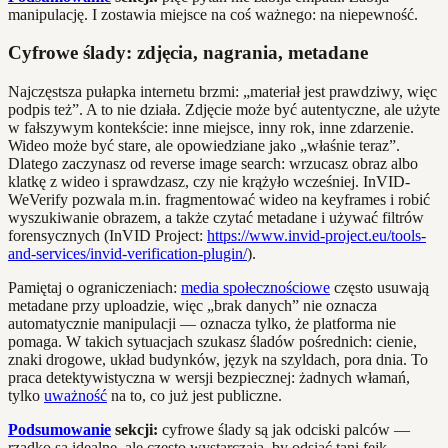
manipulację. I zostawia miejsce na coś ważnego: na niepewność.
Cyfrowe ślady: zdjęcia, nagrania, metadane
Najczęstsza pułapka internetu brzmi: „materiał jest prawdziwy, więc
podpis też”. A to nie działa. Zdjęcie może być autentyczne, ale użyte
w fałszywym kontekście: inne miejsce, inny rok, inne zdarzenie.
Wideo może być stare, ale opowiedziane jako „właśnie teraz”.
Dlatego zaczynasz od reverse image search: wrzucasz obraz albo
klatkę z wideo i sprawdzasz, czy nie krążyło wcześniej. InVID-
WeVerify pozwala m.in. fragmentować wideo na keyframes i robić
wyszukiwanie obrazem, a także czytać metadane i używać filtrów
forensycznych (InVID Project:
https://www.invid-project.eu/tools-
and-services/invid-verification-plugin/
).
Pamiętaj o ograniczeniach:
media społecznościowe
często usuwają
metadane przy uploadzie, więc „brak danych” nie oznacza
automatycznie manipulacji — oznacza tylko, że platforma nie
pomaga. W takich sytuacjach szukasz śladów pośrednich: cienie,
znaki drogowe, układ budynków, język na szyldach, pora dnia. To
praca detektywistyczna w wersji bezpiecznej: żadnych włamań,
tylko
uważność
na to, co już jest publiczne.
Podsumowanie
sekcji:
cyfrowe ślady są jak odciski palców —
rzadko są idealne, ale często wystarczają, by odsiać tani fejk.