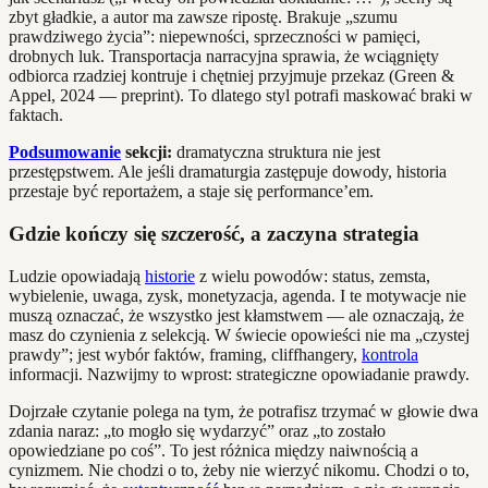
zbyt gładkie, a autor ma zawsze ripostę. Brakuje „szumu
prawdziwego życia”: niepewności, sprzeczności w pamięci,
drobnych luk. Transportacja narracyjna sprawia, że wciągnięty
odbiorca rzadziej kontruje i chętniej przyjmuje przekaz (Green &
Appel, 2024 — preprint). To dlatego styl potrafi maskować braki w
faktach.
Podsumowanie
sekcji:
dramatyczna struktura nie jest
przestępstwem. Ale jeśli dramaturgia zastępuje dowody, historia
przestaje być reportażem, a staje się performance’em.
Gdzie kończy się szczerość, a zaczyna strategia
Ludzie opowiadają
historie
z wielu powodów: status, zemsta,
wybielenie, uwaga, zysk, monetyzacja, agenda. I te motywacje nie
muszą oznaczać, że wszystko jest kłamstwem — ale oznaczają, że
masz do czynienia z selekcją. W świecie opowieści nie ma „czystej
prawdy”; jest wybór faktów, framing, cliffhangery,
kontrola
informacji. Nazwijmy to wprost: strategiczne opowiadanie prawdy.
Dojrzałe czytanie polega na tym, że potrafisz trzymać w głowie dwa
zdania naraz: „to mogło się wydarzyć” oraz „to zostało
opowiedziane po coś”. To jest różnica między naiwnością a
cynizmem. Nie chodzi o to, żeby nie wierzyć nikomu. Chodzi o to,