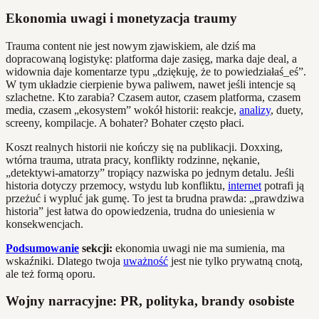
Ekonomia uwagi i monetyzacja traumy
Trauma content nie jest nowym zjawiskiem, ale dziś ma
dopracowaną logistykę: platforma daje zasięg, marka daje deal, a
widownia daje komentarze typu „dziękuję, że to powiedziałaś_eś”.
W tym układzie cierpienie bywa paliwem, nawet jeśli intencje są
szlachetne. Kto zarabia? Czasem autor, czasem platforma, czasem
media, czasem „ekosystem” wokół historii: reakcje,
analizy
, duety,
screeny, kompilacje. A bohater? Bohater często płaci.
Koszt realnych historii nie kończy się na publikacji. Doxxing,
wtórna trauma, utrata pracy, konflikty rodzinne, nękanie,
„detektywi-amatorzy” tropiący nazwiska po jednym detalu. Jeśli
historia dotyczy przemocy, wstydu lub konfliktu,
internet
potrafi ją
przeżuć i wypluć jak gumę. To jest ta brudna prawda: „prawdziwa
historia” jest łatwa do opowiedzenia, trudna do uniesienia w
konsekwencjach.
Podsumowanie
sekcji:
ekonomia uwagi nie ma sumienia, ma
wskaźniki. Dlatego twoja
uważność
jest nie tylko prywatną cnotą,
ale też formą oporu.
Wojny narracyjne: PR, polityka, brandy osobiste