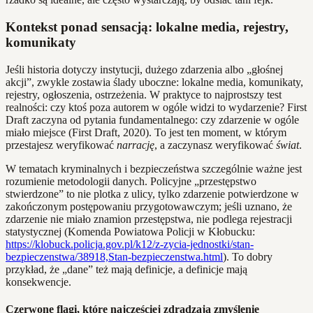
Kontekst ponad sensacją: lokalne media, rejestry,
komunikaty
Jeśli historia dotyczy instytucji, dużego zdarzenia albo „głośnej
akcji”, zwykle zostawia ślady uboczne: lokalne media, komunikaty,
rejestry, ogłoszenia, ostrzeżenia. W praktyce to najprostszy test
realności: czy ktoś poza autorem w ogóle widzi to wydarzenie? First
Draft zaczyna od pytania fundamentalnego: czy zdarzenie w ogóle
miało miejsce (First Draft, 2020). To jest ten moment, w którym
przestajesz weryfikować
narrację
, a zaczynasz weryfikować
świat
.
W tematach kryminalnych i bezpieczeństwa szczególnie ważne jest
rozumienie metodologii danych. Policyjne „przestępstwo
stwierdzone” to nie plotka z ulicy, tylko zdarzenie potwierdzone w
zakończonym postępowaniu przygotowawczym; jeśli uznano, że
zdarzenie nie miało znamion przestępstwa, nie podlega rejestracji
statystycznej (Komenda Powiatowa Policji w Kłobucku:
https://klobuck.policja.gov.pl/k12/z-zycia-jednostki/stan-
bezpieczenstwa/38918,Stan-bezpieczenstwa.html
). To dobry
przykład, że „dane” też mają definicje, a definicje mają
konsekwencje.
Czerwone flagi, które najczęściej zdradzają zmyślenie