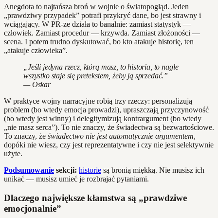
Anegdota to najtańsza broń w wojnie o światopogląd. Jeden
„prawdziwy przypadek” potrafi przykryć dane, bo jest strawny i
wciągający. W PR-ze działa to banalnie: zamiast statystyk —
człowiek. Zamiast procedur — krzywda. Zamiast złożoności —
scena. I potem trudno dyskutować, bo kto atakuje historię, ten
„atakuje człowieka”.
„Jeśli jedyna rzecz, którą masz, to historia, to nagle
wszystko staje się pretekstem, żeby ją sprzedać.”
— Oskar
W praktyce wojny narracyjne robią trzy rzeczy: personalizują
problem (bo wtedy emocja prowadzi), upraszczają przyczynowość
(bo wtedy jest winny) i delegitymizują kontrargument (bo wtedy
„nie masz serca”). To nie znaczy, że świadectwa są bezwartościowe.
To znaczy, że
świadectwo nie jest automatycznie argumentem
,
dopóki nie wiesz, czy jest reprezentatywne i czy nie jest selektywnie
użyte.
Podsumowanie
sekcji:
historie
są bronią miękką. Nie musisz ich
unikać — musisz umieć je rozbrajać pytaniami.
Dlaczego największe kłamstwa są „prawdziwe
emocjonalnie”