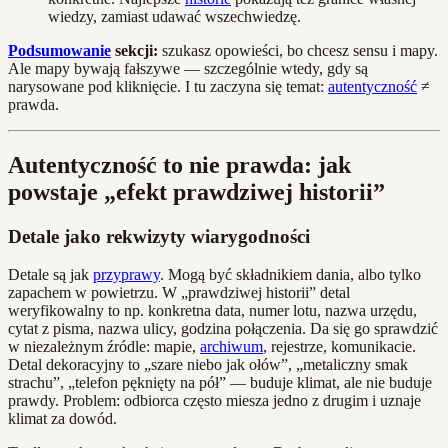
wiedzy, zamiast udawać wszechwiedzę.
Podsumowanie
sekcji:
szukasz opowieści, bo chcesz sensu i mapy.
Ale mapy bywają fałszywe — szczególnie wtedy, gdy są
narysowane pod kliknięcie. I tu zaczyna się temat:
autentyczność
≠
prawda.
Autentyczność to nie prawda: jak
powstaje „efekt prawdziwej historii”
Detale jako rekwizyty wiarygodności
Detale są jak
przyprawy
. Mogą być składnikiem dania, albo tylko
zapachem w powietrzu. W „prawdziwej historii” detal
weryfikowalny to np. konkretna data, numer lotu, nazwa urzędu,
cytat z pisma, nazwa ulicy, godzina połączenia. Da się go sprawdzić
w niezależnym źródle: mapie,
archiwum
, rejestrze, komunikacie.
Detal dekoracyjny to „szare niebo jak ołów”, „metaliczny smak
strachu”, „telefon pęknięty na pół” — buduje klimat, ale nie buduje
prawdy. Problem: odbiorca często miesza jedno z drugim i uznaje
klimat za dowód.