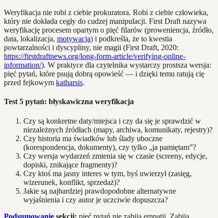
Weryfikacja nie robi z ciebie prokuratora. Robi z ciebie człowieka,
który nie dokłada cegły do cudzej manipulacji. First Draft nazywa
weryfikację procesem opartym o pięć filarów (proweniencja, źródło,
data, lokalizacja,
motywacja
) i podkreśla, że to kwestia
powtarzalności i dyscypliny, nie magii (First Draft, 2020:
https://firstdraftnews.org/long-form-article/verifying-online-
information/
). W praktyce dla czytelnika wystarczy prostsza wersja:
pięć pytań, które psują dobrą opowieść — i dzięki temu ratują cię
przed fejkowym
katharsis
.
Test 5 pytań: błyskawiczna weryfikacja
Czy są konkretne daty/miejsca i czy da się je sprawdzić w
niezależnych źródłach (mapy, archiwa, komunikaty, rejestry)?
Czy historia ma świadków lub ślady uboczne
(korespondencja, dokumenty), czy tylko „ja pamiętam”?
Czy wersja wydarzeń zmienia się w czasie (screeny, edycje,
dopiski, znikające fragmenty)?
Czy ktoś ma jasny interes w tym, byś uwierzył (zasięg,
wizerunek, konflikt, sprzedaż)?
Jakie są najbardziej prawdopodobne alternatywne
wyjaśnienia i czy autor je uczciwie dopuszcza?
Podsumowanie
sekcji:
pięć pytań nie zabija empatii. Zabija