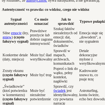
by rozumieć, że
autentyczność
bywa narzędziem, a nie gwarancją.
Autentyczność vs prawda: co widzisz, czego nie widzisz
Sygnał
Co może
Jak to
Typowe pułapk
autentyczności
oznaczać
sprawdzić
Szukaj faktów
Prawdziwe
Silne
emocje
(łzy,
niezależnych od
Emocja staje się
przeżycie
lub
gniew
)
(często
emocji: dat,
„dowodem”, a
dobrze zagrana
fałszywy sygnał)
dokumentów,
nie sygnałem
intensywność
świadków
Sprawdź w
Detale
Konkretne detale
Może być ślad
mapach,
dekoracyjne
(daty, miejsca)
weryfikowalny
archiwach,
mylone z
komunikatach
weryfikowalnym
Poproś o link do
Zrzuty ekranu
Kadrowanie
wątku, pełny
(często fałszywy
Może być trop
usuwa to, co
kontekst,
sygnał)
psuje tezę
nagłówki
„Świadkowie”
Sprawdź, czy
(ktoś potwierdza
Może być
świadek
jest
Astroturfing,
w komentarzu)
niezależne
identyfikowalny,
konta świeże,
(często fałszywy
potwierdzenie
czy powtarza
echo bez dowod
sygnał)
narrację