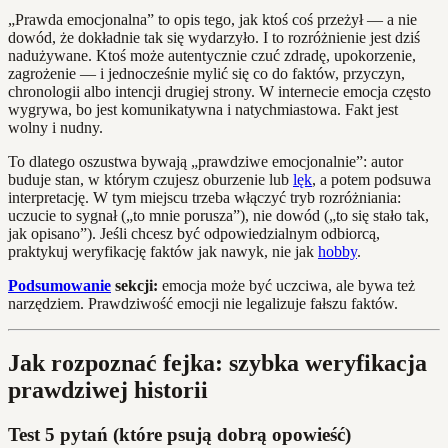
„Prawda emocjonalna” to opis tego, jak ktoś coś przeżył — a nie
dowód, że dokładnie tak się wydarzyło. I to rozróżnienie jest dziś
nadużywane. Ktoś może autentycznie czuć zdradę, upokorzenie,
zagrożenie — i jednocześnie mylić się co do faktów, przyczyn,
chronologii albo intencji drugiej strony. W internecie emocja często
wygrywa, bo jest komunikatywna i natychmiastowa. Fakt jest
wolny i nudny.
To dlatego oszustwa bywają „prawdziwe emocjonalnie”: autor
buduje stan, w którym czujesz oburzenie lub
lęk
, a potem podsuwa
interpretację. W tym miejscu trzeba włączyć tryb rozróżniania:
uczucie to sygnał („to mnie porusza”), nie dowód („to się stało tak,
jak opisano”). Jeśli chcesz być odpowiedzialnym odbiorcą,
praktykuj weryfikację faktów jak nawyk, nie jak
hobby
.
Podsumowanie
sekcji:
emocja może być uczciwa, ale bywa też
narzędziem. Prawdziwość emocji nie legalizuje fałszu faktów.
Jak rozpoznać fejka: szybka weryfikacja
prawdziwej historii
Test 5 pytań (które psują dobrą opowieść)