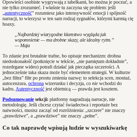
Opowieści osobiste wygrywają z tabelkami, bo można je poczuć, a
nie tylko zrozumieć. I właśnie tu zaczyna się problem: jeśli
„
autentyczność
” rozumiesz jako intensywność emocji i spójność
narracji, to wierzysz w ten sam rodzaj sygnałów, którymi karmią cię
hoaxy.
„Najbardziej wiarygodne kłamstwo wygląda jak
wspomnienie — ma drobne skazy, ale idealny rytm.”
— Maja
To zdanie jest brutalnie trafne, bo opisuje mechanizm: drobna
niedoskonałość (potknięcie w tekście, „nie pamiętam dokładnie”,
rozedrgane wideo) potrafi działać jak pieczątka szczerości. A
jednocześnie taka skaza może być elementem strategii. W kulturze
„bez filtra” filtr po prostu zmienia nazwę: to selekcja scen, montaż,
autocenzura,
ochrona
wizerunku i decyzja, co
nie
wchodzi do
kadru.
Autentyczność
jest obietnicą — prawda jest kosztem.
Podsumowanie
sekcji:
platformy nagradzają narracje, nie
metodologię. Jeśli chcesz czytać świadectwa i reportaże bez
naiwności, musisz zacząć od rozróżnienia: „szczere” nie znaczy
„prawdziwe”, a „prawdziwe” nie znaczy „pełne”.
Co tak naprawdę wpisują ludzie w wyszukiwarkę