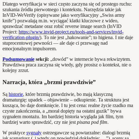
Dlatego weryfikacja w sieci często zaczyna się od prostego ruchu:
szukania źródła pierwotnego i kontekstu. Narzędzia takie jak
InVID-WeVerify (opisywane jako weryfikacyjny „Swiss army
knife”) pozwalają m.in. wyciągać klatki kluczowe z wideo,
sprawdzać metadane oraz robić reverse image search (InVID
Project:
https://www.invid-project.eu/tools-and-services/invid-
verification-plugin/
). To nie jest „hakowanie”; to higiena. I nie daje
stuprocentowej pewności — ale daje ci przewagę nad
emocjonalnym impulsorem.
Podsumowanie
sekcji:
„dowód” w internecie bywa rekwizytem.
Prawdziwa praca zaczyna się wtedy, gdy prosisz o kontekst, nie o
kolejny zrzut.
Narracja, która „brzmi prawdziwie”
Są
historie
, które brzmią prawdziwie, bo mają klasyczną
dramaturgię: upadek – objawienie – odkupienie. Ta struktura jest
kusząca, bo daje domknięcie. I tu jest cena: realne życie rzadko ma
czyste zakończenia, a „morał dopięty na ostatni guzik” bywa
sygnałem montażu. Im bardziej historia wygląda jak film, tym
bardziej warto sprawdzić, czy nie jest
pisana pod film
.
W praktyce
sygnały
ostrzegawcze są powtarzalne: dialogi brzmią
jak scenariusz („i wtedy on powiedział dokładnie: …”), sceny są