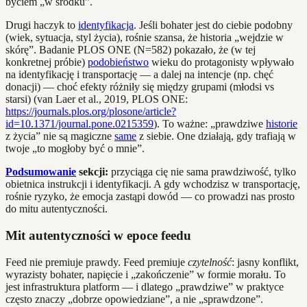
byciem „w środku”.
Drugi haczyk to
identyfikacja
. Jeśli bohater jest do ciebie podobny
(wiek, sytuacja, styl życia), rośnie szansa, że historia „wejdzie w
skórę”. Badanie PLOS ONE (N=582) pokazało, że (w tej
konkretnej próbie)
podobieństwo
wieku do protagonisty wpływało
na identyfikację i transportację — a dalej na intencje (np. chęć
donacji) — choć efekty różniły się między grupami (młodsi vs
starsi) (van Laer et al., 2019, PLOS ONE:
https://journals.plos.org/plosone/article?
id=10.1371/journal.pone.0215359
). To ważne: „prawdziwe
historie
z życia” nie są magiczne
same
z siebie. One działają, gdy trafiają w
twoje „to mogłoby być o mnie”.
Podsumowanie
sekcji:
przyciąga cię nie sama prawdziwość, tylko
obietnica instrukcji i identyfikacji. A gdy wchodzisz w transportację,
rośnie ryzyko, że emocja zastąpi dowód — co prowadzi nas prosto
do mitu autentyczności.
Mit autentyczności w epoce feedu
Feed nie premiuje prawdy. Feed premiuje
czytelność
: jasny konflikt,
wyrazisty bohater, napięcie i „zakończenie” w formie morału. To
jest infrastruktura platform — i dlatego „prawdziwe” w praktyce
często znaczy „dobrze opowiedziane”, a nie „sprawdzone”.