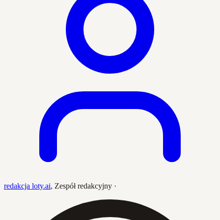
redakcja loty.ai
,
Zespół redakcyjny
·