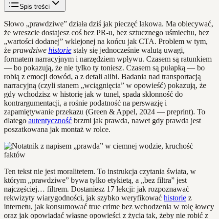
Spis treści
Słowo „prawdziwe” działa dziś jak pieczęć lakowa. Ma obiecywać,
że wreszcie dostajesz coś bez PR-u, bez sztucznego uśmiechu, bez
„wartości dodanej” wklejonej na końcu jak CTA. Problem w tym,
że
prawdziwe
historie
stały się jednocześnie walutą uwagi,
formatem narracyjnym i narzędziem wpływu. Czasem są ratunkiem
— bo pokazują, że nie tylko ty toniesz. Czasem są pułapką — bo
robią z emocji dowód, a z detali alibi. Badania nad transportacją
narracyjną (czyli stanem „wciągnięcia” w opowieść) pokazują, że
gdy wchodzisz w historię jak w tunel, spada skłonność do
kontrargumentacji, a rośnie podatność na perswazję i
zapamiętywanie przekazu (Green & Appel, 2024 — preprint). To
dlatego
autentyczność
brzmi jak prawda, nawet gdy prawda jest
poszatkowana jak montaż w rolce.
Ten tekst nie jest moralitetem. To instrukcja czytania świata, w
którym „prawdziwe” bywa tylko etykietą, a „bez filtra” jest
najczęściej… filtrem. Dostaniesz 17 lekcji: jak rozpoznawać
rekwizyty wiarygodności, jak szybko weryfikować
historie
z
internetu, jak konsumować true crime bez wchodzenia w rolę łowcy
oraz jak opowiadać własne opowieści z życia tak, żeby nie robić z