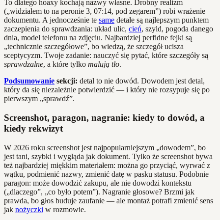
To dlatego hoaxy kochają nazwy własne. Drobny realizm
(„widziałem to na peronie 3, 07:14, pod zegarem”) robi wrażenie
dokumentu. A jednocześnie te
same
detale są najlepszym punktem
zaczepienia do sprawdzania: układ ulic,
cień
, szyld, pogoda danego
dnia, model telefonu na zdjęciu. Najbardziej perfidne fejki są
„technicznie szczegółowe”, bo wiedzą, że szczegół ucisza
sceptycyzm. Twoje zadanie: nauczyć się pytać, które szczegóły są
sprawdzalne
, a które tylko
malują tło
.
Podsumowanie
sekcji:
detal to nie dowód. Dowodem jest detal,
który da się niezależnie potwierdzić — i który nie rozsypuje się po
pierwszym „sprawdź”.
Screenshot, paragon, nagranie: kiedy to dowód, a
kiedy rekwizyt
W 2026 roku screenshot jest najpopularniejszym „dowodem”, bo
jest tani, szybki i wygląda jak dokument. Tylko że screenshot bywa
też najbardziej miękkim materiałem: można go przyciąć, wyrwać z
wątku, podmienić nazwy, zmienić datę w pasku statusu. Podobnie
paragon: może dowodzić zakupu, ale nie dowodzi kontekstu
(„dlaczego”, „co było potem”). Nagranie głosowe? Brzmi jak
prawda, bo głos buduje zaufanie — ale montaż potrafi zmienić sens
jak
nożyczki
w rozmowie.