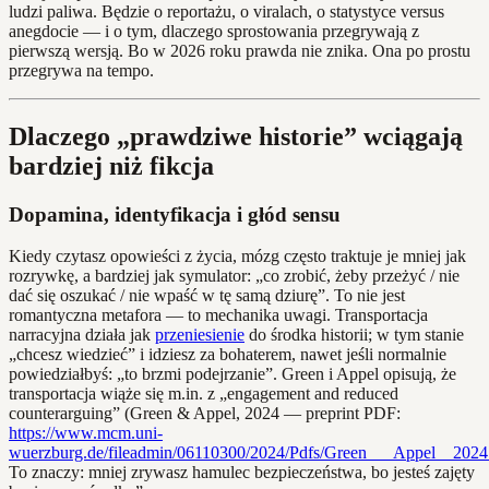
ludzi paliwa. Będzie o reportażu, o viralach, o statystyce versus
anegdocie — i o tym, dlaczego sprostowania przegrywają z
pierwszą wersją. Bo w 2026 roku prawda nie znika. Ona po prostu
przegrywa na tempo.
Dlaczego „prawdziwe historie” wciągają
bardziej niż fikcja
Dopamina, identyfikacja i głód sensu
Kiedy czytasz opowieści z życia, mózg często traktuje je mniej jak
rozrywkę, a bardziej jak symulator: „co zrobić, żeby przeżyć / nie
dać się oszukać / nie wpaść w tę samą dziurę”. To nie jest
romantyczna metafora — to mechanika uwagi. Transportacja
narracyjna działa jak
przeniesienie
do środka historii; w tym stanie
„chcesz wiedzieć” i idziesz za bohaterem, nawet jeśli normalnie
powiedziałbyś: „to brzmi podejrzanie”. Green i Appel opisują, że
transportacja wiąże się m.in. z „engagement and reduced
counterarguing” (Green & Appel, 2024 — preprint PDF:
https://www.mcm.uni-
wuerzburg.de/fileadmin/06110300/2024/Pdfs/Green___Appel__2024
To znaczy: mniej zrywasz hamulec bezpieczeństwa, bo jesteś zajęty