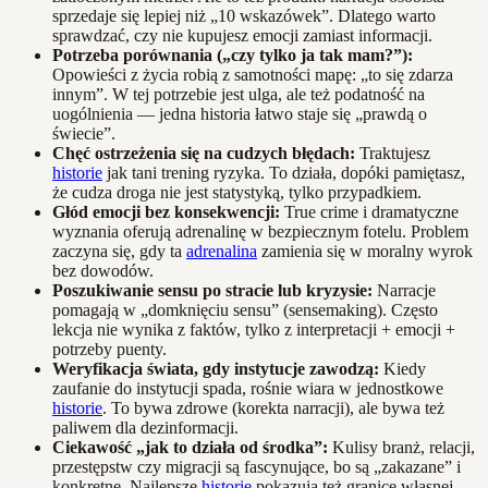
sprzedaje się lepiej niż „10 wskazówek”. Dlatego warto
sprawdzać, czy nie kupujesz emocji zamiast informacji.
Potrzeba porównania („czy tylko ja tak mam?”):
Opowieści z życia robią z samotności mapę: „to się zdarza
innym”. W tej potrzebie jest ulga, ale też podatność na
uogólnienia — jedna historia łatwo staje się „prawdą o
świecie”.
Chęć ostrzeżenia się na cudzych błędach:
Traktujesz
historie
jak tani trening ryzyka. To działa, dopóki pamiętasz,
że cudza droga nie jest statystyką, tylko przypadkiem.
Głód emocji bez konsekwencji:
True crime i dramatyczne
wyznania oferują adrenalinę w bezpiecznym fotelu. Problem
zaczyna się, gdy ta
adrenalina
zamienia się w moralny wyrok
bez dowodów.
Poszukiwanie sensu po stracie lub kryzysie:
Narracje
pomagają w „domknięciu sensu” (sensemaking). Często
lekcja nie wynika z faktów, tylko z interpretacji + emocji +
potrzeby puenty.
Weryfikacja świata, gdy instytucje zawodzą:
Kiedy
zaufanie do instytucji spada, rośnie wiara w jednostkowe
historie
. To bywa zdrowe (korekta narracji), ale bywa też
paliwem dla dezinformacji.
Ciekawość „jak to działa od środka”:
Kulisy branż, relacji,
przestępstw czy migracji są fascynujące, bo są „zakazane” i
konkretne. Najlepsze
historie
pokazują też granice własnej