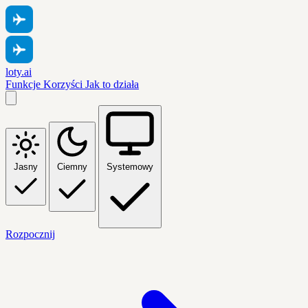
loty.ai
Funkcje
Korzyści
Jak to działa
Jasny
Ciemny
Systemowy
Rozpocznij