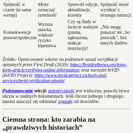
Spójność w
Może
Sprawdź edycje,
Spójność może
czasie (ta sama
oznaczać
aktualizacje,
wynikać z
wersja)
rzetelność
korekty
treningu narracji
Czy są ślady w
Wyższa
świecie realnym
„Nie mogę
stawka,
Konsekwencje
(pisma,
pokazać nic, bo
większe
prawne/społeczne
zgłoszenia,
prawnik”, bez
ryzyko
reakcje
innych śladów
kłamstwa
instytucji)?
Źródło: Opracowanie własne na podstawie zasad weryfikacji
opisanych przez First Draft (2020):
https://firstdraftnews.org/long-
form-article/verifying-online-information/
oraz narzędzi InVID
(InVID Project):
https://www.invid-project.eu/tools-and-
services/invid-verification-plugin/
Podsumowanie
sekcji:
autentyczność
jest widoczna, prawda bywa
ukryta w nudnych dokumentach. Jeśli chcesz jednego i drugiego,
musisz nauczyć się oddzielać
sygnały
od dowodów.
Ciemna strona: kto zarabia na
„prawdziwych historiach”