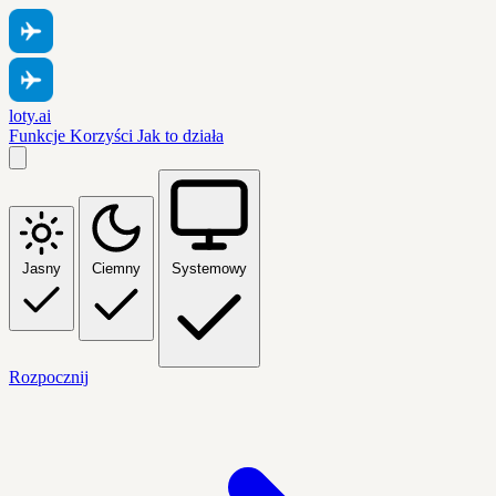
loty.ai
Funkcje
Korzyści
Jak to działa
Jasny
Ciemny
Systemowy
Rozpocznij