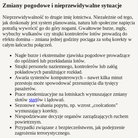
Zmiany pogodowe i nieprzewidywalne sytuacje
Nieprzewidywalność to drugie imię lotnictwa. Niezależnie od tego,
jak doskonały jest system planowania, natura lub społeczne napięcia
potrafią wywrócić go do góry nogami. Gwałtowne burze, mgły,
wybuchy wulkanów czy strajki kontrolerów lotów prowadzą do
efektu domina – zmiana jednej godziny pociąga za sobą korekty w
całym łańcuchu połączeń.
Nagłe burze i ekstremalne zjawiska pogodowe prowadzące
do opóźnień lub przekładania lotów.
Strajki personelu naziemnego, kontrolerów lub załóg
pokładowych paraliżujące rozkład.
Awaria systemów komputerowych – nawet kilka minut
przestoju może spowodować przesunięcia dla tysięcy
pasażerów.
Prace modernizacyjne na lotniskach wymuszające zmiany
slotów
start
ów i lądowań.
Sezonowe wahania popytu, np. wzrost „coolcations”
wymuszający korekty.
Niespodziewane decyzje organów zarządzających ruchem
powietrznym.
Przypadki związane z bezpieczeństwem, jak podejrzenie
zagrożenia terrorystycznego.