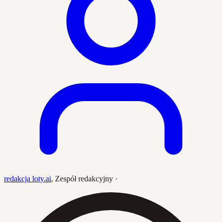
redakcja loty.ai
,
Zespół redakcyjny
·