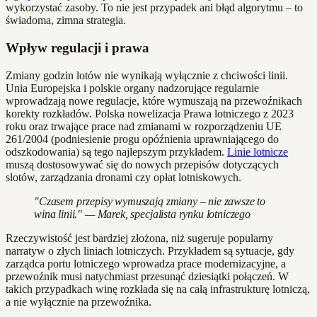
wykorzystać zasoby. To nie jest przypadek ani błąd algorytmu – to
świadoma, zimna strategia.
Wpływ regulacji i prawa
Zmiany godzin lotów nie wynikają wyłącznie z chciwości linii.
Unia Europejska i polskie organy nadzorujące regularnie
wprowadzają nowe regulacje, które wymuszają na przewoźnikach
korekty rozkładów. Polska nowelizacja Prawa lotniczego z 2023
roku oraz trwające prace nad zmianami w rozporządzeniu UE
261/2004 (podniesienie progu opóźnienia uprawniającego do
odszkodowania) są tego najlepszym przykładem.
Linie lotnicze
muszą dostosowywać się do nowych przepisów dotyczących
slotów, zarządzania dronami czy opłat lotniskowych.
"Czasem przepisy wymuszają zmiany – nie zawsze to
wina linii." — Marek, specjalista rynku lotniczego
Rzeczywistość jest bardziej złożona, niż sugeruje popularny
narratyw o złych liniach lotniczych. Przykładem są sytuacje, gdy
zarządca portu lotniczego wprowadza prace modernizacyjne, a
przewoźnik musi natychmiast przesunąć dziesiątki połączeń. W
takich przypadkach winę rozkłada się na całą infrastrukturę lotniczą,
a nie wyłącznie na przewoźnika.