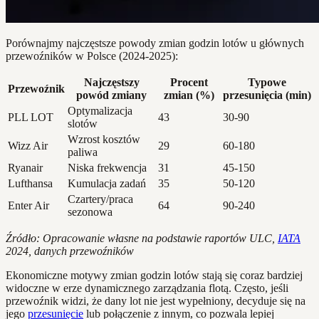
Porównajmy najczęstsze powody zmian godzin lotów u głównych
przewoźników w Polsce (2024-2025):
Najczęstszy
Procent
Typowe
Przewoźnik
powód zmiany
zmian (%)
przesunięcia (min)
Optymalizacja
PLL LOT
43
30-90
slotów
Wzrost kosztów
Wizz Air
29
60-180
paliwa
Ryanair
Niska frekwencja
31
45-150
Lufthansa
Kumulacja zadań
35
50-120
Czartery/praca
Enter Air
64
90-240
sezonowa
Źródło: Opracowanie własne na podstawie raportów ULC,
IATA
2024, danych przewoźników
Ekonomiczne motywy zmian godzin lotów stają się coraz bardziej
widoczne w erze dynamicznego zarządzania flotą. Często, jeśli
przewoźnik widzi, że dany lot nie jest wypełniony, decyduje się na
jego
przesunięcie
lub połączenie z innym, co pozwala lepiej