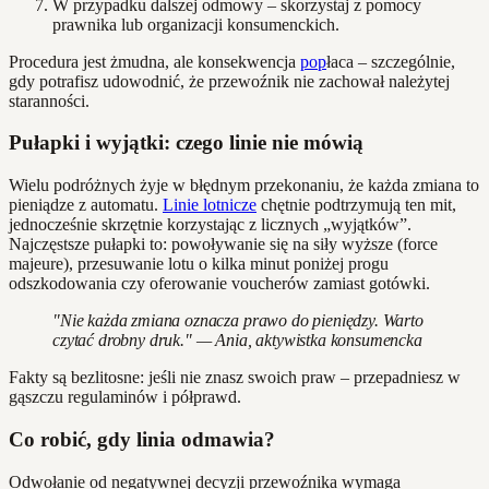
W przypadku dalszej odmowy – skorzystaj z pomocy
prawnika lub organizacji konsumenckich.
Procedura jest żmudna, ale konsekwencja
pop
łaca – szczególnie,
gdy potrafisz udowodnić, że przewoźnik nie zachował należytej
staranności.
Pułapki i wyjątki: czego linie nie mówią
Wielu podróżnych żyje w błędnym przekonaniu, że każda zmiana to
pieniądze z automatu.
Linie lotnicze
chętnie podtrzymują ten mit,
jednocześnie skrzętnie korzystając z licznych „wyjątków”.
Najczęstsze pułapki to: powoływanie się na siły wyższe (force
majeure), przesuwanie lotu o kilka minut poniżej progu
odszkodowania czy oferowanie voucherów zamiast gotówki.
"Nie każda zmiana oznacza prawo do pieniędzy. Warto
czytać drobny druk." — Ania, aktywistka konsumencka
Fakty są bezlitosne: jeśli nie znasz swoich praw – przepadniesz w
gąszczu regulaminów i półprawd.
Co robić, gdy linia odmawia?
Odwołanie od negatywnej decyzji przewoźnika wymaga