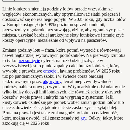
Linie lotnicze zmieniają godziny lotów przede wszystkim ze
względów ekonomicznych, aby optymalizować siatki połączeń i
dostosować się do realnego popytu. W 2025 roku, gdy liczba lotów
w Europie osiągnęła już 99% poziomu sprzed pandemii,
przewoźnicy regularnie przesuwają godziny, aby ograniczyć puste
miejsca, uzyskać bardziej atrakcyjne sloty lotniskowe i zmniejszyć
koszty operacyjne, niezależnie od wpływu na pasażerów.
Zmiana godziny lotu – fraza, która potrafi wytrącić z równowagi
nawet najbardziej wytrawnych podróżników. Na pierwszy rzut oka
to tylko
przesunięcie
cyferek na rozkładzie jazdy, ale w
rzeczywistości jest to punkt zapalny całej branży lotniczej, który
wywołuje prawdziwe
emocje
i lawinę problemów. W 2025 roku,
tuż po pandemicznym szoku i w świecie coraz bardziej
nadzorowanym przez
algorytmy
, temat nieprzewidywalności
podróży nabiera nowego wymiaru. W tym artykule odsłaniamy nie
tylko kulisy decyzji linii lotniczych, ale również sekrety ukrytych
kosztów, twoje prawa i taktyki na wygraną z systemem. Jeśli
kiedykolwiek czułeś się jak pionek wobec zmian godzin lotów lub
chcesz dowiedzieć się, jak nie dać się zaskoczyć – czytaj dalej.
Brutalna prawda jest taka: zmiana godziny lotu to codzienność,
którą można oswoić, jeśli znasz zasady tej
gry
. Odkryj fakty, które
zszokują cię w 2025 roku.