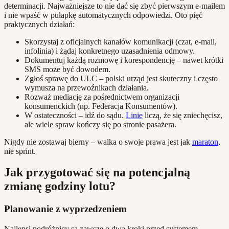
determinacji. Najważniejsze to nie dać się zbyć pierwszym e-mailem
i nie wpaść w pułapkę automatycznych odpowiedzi. Oto pięć
praktycznych działań:
Skorzystaj z oficjalnych kanałów komunikacji (czat, e-mail,
infolinia) i żądaj konkretnego uzasadnienia odmowy.
Dokumentuj każdą rozmowę i korespondencję – nawet krótki
SMS może być dowodem.
Zgłoś sprawę do ULC – polski urząd jest skuteczny i często
wymusza na przewoźnikach działania.
Rozważ mediację za pośrednictwem organizacji
konsumenckich (np. Federacja Konsumentów).
W ostateczności – idź do sądu.
Linie
liczą, że się zniechęcisz,
ale wiele spraw kończy się po stronie pasażera.
Nigdy nie zostawaj bierny – walka o swoje prawa jest jak
maraton
,
nie sprint.
Jak przygotować się na potencjalną
zmianę godziny lotu?
Planowanie z wyprzedzeniem
Najlepsi podróżnicy są zawsze o dwa kroki przed systemem.