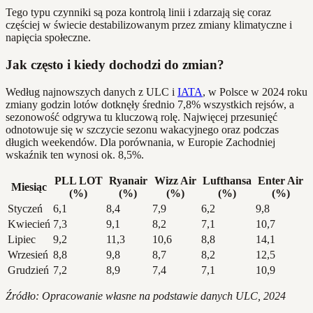
Tego typu czynniki są poza kontrolą linii i zdarzają się coraz
częściej w świecie destabilizowanym przez zmiany klimatyczne i
napięcia społeczne.
Jak często i kiedy dochodzi do zmian?
Według najnowszych danych z ULC i
IATA
, w Polsce w 2024 roku
zmiany godzin lotów dotknęły średnio 7,8% wszystkich rejsów, a
sezonowość odgrywa tu kluczową rolę. Najwięcej przesunięć
odnotowuje się w szczycie sezonu wakacyjnego oraz podczas
długich weekendów. Dla porównania, w Europie Zachodniej
wskaźnik ten wynosi ok. 8,5%.
PLL LOT
Ryanair
Wizz Air
Lufthansa
Enter Air
Miesiąc
(%)
(%)
(%)
(%)
(%)
Styczeń
6,1
8,4
7,9
6,2
9,8
Kwiecień
7,3
9,1
8,2
7,1
10,7
Lipiec
9,2
11,3
10,6
8,8
14,1
Wrzesień
8,8
9,8
8,7
8,2
12,5
Grudzień
7,2
8,9
7,4
7,1
10,9
Źródło: Opracowanie własne na podstawie danych ULC, 2024