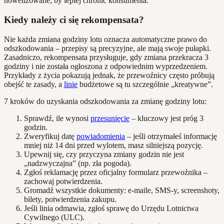
nowelizowane, by lepiej chronić konsumenta.
Kiedy należy ci się rekompensata?
Nie każda zmiana godziny lotu oznacza automatyczne prawo do
odszkodowania – przepisy są precyzyjne, ale mają swoje pułapki.
Zasadniczo, rekompensata przysługuje, gdy zmiana przekracza 3
godziny i nie została ogłoszona z odpowiednim wyprzedzeniem.
Przykłady z życia pokazują jednak, że przewoźnicy często próbują
obejść te zasady, a
linie
budżetowe są tu szczególnie „kreatywne”.
7 kroków do uzyskania odszkodowania za zmianę godziny lotu:
Sprawdź, ile wynosi
przesunięcie
– kluczowy jest próg 3
godzin.
Zweryfikuj datę
powiadomienia
– jeśli otrzymałeś informację
mniej niż 14 dni przed wylotem, masz silniejszą pozycję.
Upewnij się, czy przyczyna zmiany godzin nie jest
„nadzwyczajna” (np. zła pogoda).
Zgłoś reklamację przez oficjalny formularz przewoźnika –
zachowaj potwierdzenia.
Gromadź wszystkie dokumenty: e-maile, SMS-y, screenshoty,
bilety, potwierdzenia zakupu.
Jeśli linia odmawia, zgłoś sprawę do Urzędu Lotnictwa
Cywilnego (ULC).