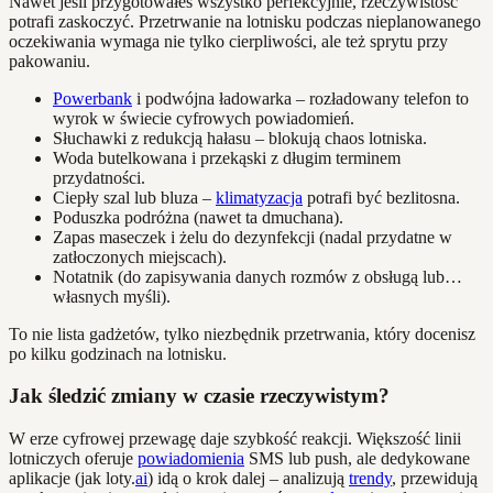
Nawet jeśli przygotowałeś wszystko perfekcyjnie, rzeczywistość
potrafi zaskoczyć. Przetrwanie na lotnisku podczas nieplanowanego
oczekiwania wymaga nie tylko cierpliwości, ale też sprytu przy
pakowaniu.
Powerbank
i podwójna ładowarka – rozładowany telefon to
wyrok w świecie cyfrowych powiadomień.
Słuchawki z redukcją hałasu – blokują chaos lotniska.
Woda butelkowana i przekąski z długim terminem
przydatności.
Ciepły szal lub bluza –
klimatyzacja
potrafi być bezlitosna.
Poduszka podróżna (nawet ta dmuchana).
Zapas maseczek i żelu do dezynfekcji (nadal przydatne w
zatłoczonych miejscach).
Notatnik (do zapisywania danych rozmów z obsługą lub…
własnych myśli).
To nie lista gadżetów, tylko niezbędnik przetrwania, który docenisz
po kilku godzinach na lotnisku.
Jak śledzić zmiany w czasie rzeczywistym?
W erze cyfrowej przewagę daje szybkość reakcji. Większość linii
lotniczych oferuje
powiadomienia
SMS lub push, ale dedykowane
aplikacje (jak loty.
ai
) idą o krok dalej – analizują
trendy
, przewidują