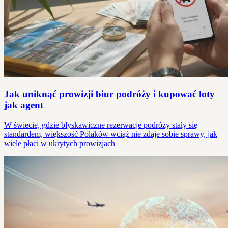
Jak uniknąć prowizji biur podróży i kupować loty
jak agent
W świecie, gdzie błyskawiczne rezerwacje podróży stały się
standardem, większość Polaków wciąż nie zdaje sobie sprawy, jak
wiele płaci w ukrytych prowizjach