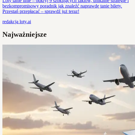
Loty tanie linie – odkryj 9 szokujących faktów, unikalne strategie i
bezkompromisowy poradnik jak znaleźć naprawdę tanie bilety.
Przestań przepłacać – sprawdź już teraz!
redakcja
loty.ai
Najważniejsze