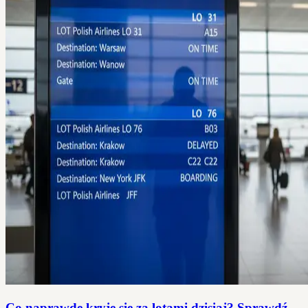
Co naprawdę kryje się za lotami dzisiaj? Sprawdź,