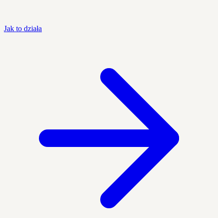
Jak to działa