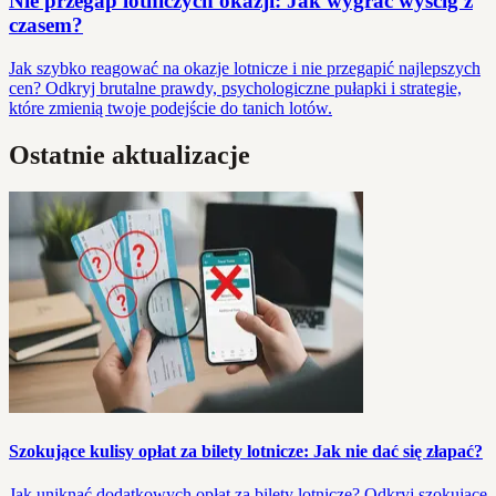
Nie przegap lotniczych okazji: Jak wygrać wyścig z
czasem?
Jak szybko reagować na okazje lotnicze i nie przegapić najlepszych
cen? Odkryj brutalne prawdy, psychologiczne pułapki i strategie,
które zmienią twoje podejście do tanich lotów.
Ostatnie aktualizacje
Szokujące kulisy opłat za bilety lotnicze: Jak nie dać się złapać?
Jak uniknąć dodatkowych opłat za bilety lotnicze? Odkryj szokujące