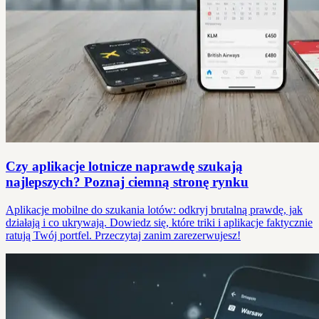
Czy aplikacje lotnicze naprawdę szukają
najlepszych? Poznaj ciemną stronę rynku
Aplikacje mobilne do szukania lotów: odkryj brutalną prawdę, jak
działają i co ukrywają. Dowiedz się, które triki i aplikacje faktycznie
ratują Twój portfel. Przeczytaj zanim zarezerwujesz!