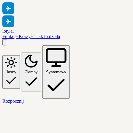
loty.ai
Funkcje
Korzyści
Jak to działa
Jasny
Ciemny
Systemowy
Rozpocznij