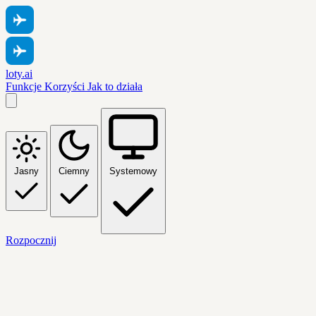
loty.ai
Funkcje
Korzyści
Jak to działa
Jasny
Ciemny
Systemowy
Rozpocznij