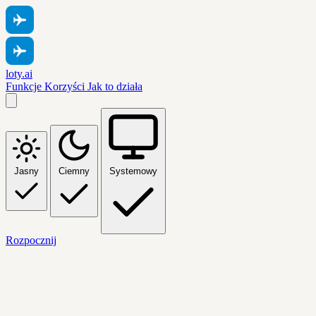
loty.ai
Funkcje
Korzyści
Jak to działa
Jasny
Ciemny
Systemowy
Rozpocznij