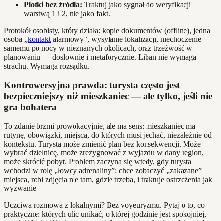
Plotki bez źródła:
Traktuj jako sygnał do weryfikacji
warstwą 1 i 2, nie jako fakt.
Protokół osobisty, który działa: kopie dokumentów (offline), jedna
osoba „
kontakt
alarmowy”, wysyłanie lokalizacji, niechodzenie
samemu po nocy w nieznanych okolicach, oraz trzeźwość w
planowaniu — dosłownie i metaforycznie. Liban nie wymaga
strachu. Wymaga rozsądku.
Kontrowersyjna prawda: turysta często jest
bezpieczniejszy niż mieszkaniec — ale tylko, jeśli nie
gra bohatera
To zdanie brzmi prowokacyjnie, ale ma sens: mieszkaniec ma
rutynę, obowiązki, miejsca, do których musi jechać, niezależnie od
kontekstu. Turysta może zmienić plan bez konsekwencji. Może
wybrać dzielnicę, może zrezygnować z wyjazdu w dany region,
może skrócić pobyt. Problem zaczyna się wtedy, gdy turysta
wchodzi w rolę „łowcy adrenaliny”: chce zobaczyć „zakazane”
miejsca, robi zdjęcia nie tam, gdzie trzeba, i traktuje ostrzeżenia jak
wyzwanie.
Uczciwa rozmowa z lokalnymi? Bez voyeuryzmu. Pytaj o to, co
praktyczne: których ulic unikać, o której godzinie jest spokojniej,