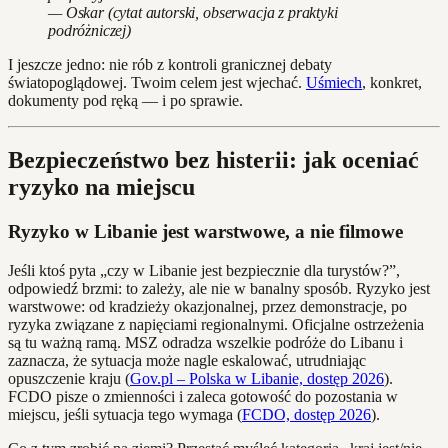
— Oskar (cytat autorski, obserwacja z praktyki
podróżniczej)
I jeszcze jedno: nie rób z kontroli granicznej debaty
światopoglądowej. Twoim celem jest wjechać.
Uśmiech
, konkret,
dokumenty pod ręką — i po sprawie.
Bezpieczeństwo bez histerii: jak oceniać
ryzyko na miejscu
Ryzyko w Libanie jest warstwowe, a nie filmowe
Jeśli ktoś pyta „czy w Libanie jest bezpiecznie dla turystów?”,
odpowiedź brzmi: to zależy, ale nie w banalny sposób. Ryzyko jest
warstwowe: od kradzieży okazjonalnej, przez demonstracje, po
ryzyka związane z napięciami regionalnymi. Oficjalne ostrzeżenia
są tu ważną ramą. MSZ odradza wszelkie podróże do Libanu i
zaznacza, że sytuacja może nagle eskalować, utrudniając
opuszczenie kraju (
Gov.pl – Polska w Libanie, dostęp 2026
).
FCDO pisze o zmienności i zaleca gotowość do pozostania w
miejscu, jeśli sytuacja tego wymaga (
FCDO, dostęp 2026
).