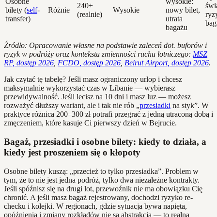
Osobne
wysokie:
240+
świ
bilety (
self
-
Różnie
Wysokie
nowy bilet,
(realnie)
ryz
transfer)
utrata
bag
bagażu
Źródło: Opracowanie własne na podstawie zaleceń dot. buforów i
ryzyk w podróży oraz kontekstu zmienności ruchu lotniczego:
MSZ
RP, dostęp 2026
,
FCDO, dostęp 2026
,
Beirut Airport, dostęp 2026
.
Jak czytać tę tabelę? Jeśli masz ograniczony urlop i chcesz
maksymalnie wykorzystać czas w Libanie — wybierasz
przewidywalność. Jeśli lecisz na 10 dni i masz luz — możesz
rozważyć dłuższy wariant, ale i tak nie rób „
przesiadki
na styk”. W
praktyce różnica 200–300 zł potrafi przegrać z jedną utraconą dobą i
zmęczeniem, które kasuje Ci pierwszy dzień w Bejrucie.
Bagaż, przesiadki i osobne bilety: kiedy to działa, a
kiedy jest proszeniem się o kłopoty
Osobne bilety kuszą: „przecież to tylko przesiadka”. Problem w
tym, że to nie jest jedna podróż, tylko dwa niezależne kontrakty.
Jeśli spóźnisz się na drugi lot, przewoźnik nie ma obowiązku Cię
chronić. A jeśli masz bagaż rejestrowany, dochodzi ryzyko re-
checku i kolejki. W regionach, gdzie sytuacja bywa napięta,
opóźnienia i zmiany rozkładów nie są abstrakcją — to realna