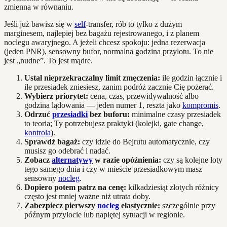
zmienna w równaniu.
Jeśli już bawisz się w
self
-transfer, rób to tylko z dużym
marginesem, najlepiej bez bagażu rejestrowanego, i z planem
noclegu awaryjnego. A jeżeli chcesz spokoju: jedna rezerwacja
(jeden PNR), sensowny bufor, normalna godzina przylotu. To nie
jest „nudne”. To jest mądre.
Ustal nieprzekraczalny limit zmęczenia:
ile godzin łącznie i
ile przesiadek zniesiesz, zanim podróż zacznie Cię pożerać.
Wybierz priorytet:
cena, czas, przewidywalność albo
godzina lądowania — jeden numer 1, reszta jako
kompromis
.
Odrzuć
przesiadki
bez buforu:
minimalne czasy przesiadek
to teoria; Ty potrzebujesz praktyki (kolejki, gate change,
kontrola
).
Sprawdź bagaż:
czy idzie do Bejrutu automatycznie, czy
musisz go odebrać i nadać.
Zobacz
alternatywy
w razie opóźnienia:
czy są kolejne loty
tego samego dnia i czy w mieście przesiadkowym masz
sensowny
nocleg
.
Dopiero potem patrz na cenę:
kilkadziesiąt złotych różnicy
często jest mniej ważne niż utrata doby.
Zabezpiecz pierwszy
nocleg
elastycznie:
szczególnie przy
późnym przylocie lub napiętej sytuacji w regionie.