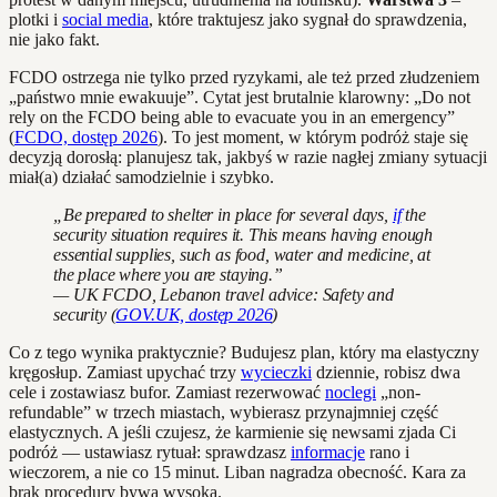
plotki i
social media
, które traktujesz jako sygnał do sprawdzenia,
nie jako fakt.
FCDO ostrzega nie tylko przed ryzykami, ale też przed złudzeniem
„państwo mnie ewakuuje”. Cytat jest brutalnie klarowny: „Do not
rely on the FCDO being able to evacuate you in an emergency”
(
FCDO, dostęp 2026
). To jest moment, w którym podróż staje się
decyzją dorosłą: planujesz tak, jakbyś w razie nagłej zmiany sytuacji
miał(a) działać samodzielnie i szybko.
„Be prepared to shelter in place for several days,
if
the
security situation requires it. This means having enough
essential supplies, such as food, water and medicine, at
the place where you are staying.”
— UK FCDO,
Lebanon travel advice: Safety and
security
(
GOV.UK, dostęp 2026
)
Co z tego wynika praktycznie? Budujesz plan, który ma elastyczny
kręgosłup. Zamiast upychać trzy
wycieczki
dziennie, robisz dwa
cele i zostawiasz bufor. Zamiast rezerwować
noclegi
„non-
refundable” w trzech miastach, wybierasz przynajmniej część
elastycznych. A jeśli czujesz, że karmienie się newsami zjada Ci
podróż — ustawiasz rytuał: sprawdzasz
informacje
rano i
wieczorem, a nie co 15 minut. Liban nagradza obecność. Kara za
brak procedury bywa wysoka.