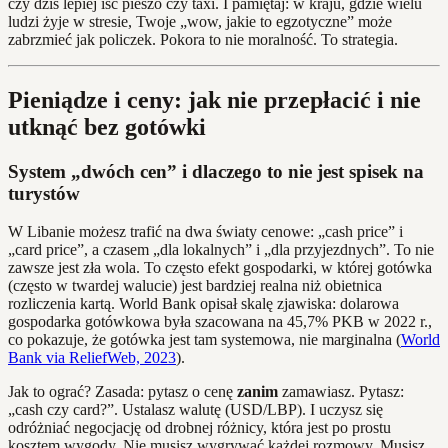
czy dziś lepiej iść pieszo czy taxi. I pamiętaj: w kraju, gdzie wielu
ludzi żyje w stresie, Twoje „wow, jakie to egzotyczne” może
zabrzmieć jak policzek. Pokora to nie moralność. To strategia.
Pieniądze i ceny: jak nie przepłacić i nie
utknąć bez gotówki
System „dwóch cen” i dlaczego to nie jest spisek na
turystów
W Libanie możesz trafić na dwa światy cenowe: „cash price” i
„card price”, a czasem „dla lokalnych” i „dla przyjezdnych”. To nie
zawsze jest zła wola. To często efekt gospodarki, w której gotówka
(często w twardej walucie) jest bardziej realna niż obietnica
rozliczenia kartą. World Bank opisał skalę zjawiska: dolarowa
gospodarka gotówkowa była szacowana na 45,7% PKB w 2022 r.,
co pokazuje, że gotówka jest tam systemowa, nie marginalna (
World
Bank via ReliefWeb, 2023
).
Jak to ograć? Zasada: pytasz o cenę
zanim
zamawiasz. Pytasz:
„cash czy card?”. Ustalasz walutę (USD/LBP). I uczysz się
odróżniać negocjację od drobnej różnicy, która jest po prostu
kosztem wygody. Nie musisz wygrywać każdej rozmowy. Musisz