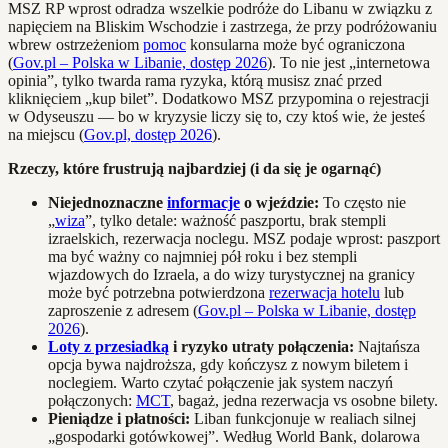
MSZ RP wprost odradza wszelkie podróże do Libanu w związku z
napięciem na Bliskim Wschodzie i zastrzega, że przy podróżowaniu
wbrew ostrzeżeniom
pomoc
konsularna może być ograniczona
(
Gov.pl – Polska w Libanie, dostęp 2026
). To nie jest „internetowa
opinia”, tylko twarda rama ryzyka, którą musisz znać przed
kliknięciem „kup bilet”. Dodatkowo MSZ przypomina o rejestracji
w Odyseuszu — bo w kryzysie liczy się to, czy ktoś wie, że jesteś
na miejscu (
Gov.pl, dostęp 2026
).
Rzeczy, które frustrują najbardziej (i da się je ogarnąć)
Niejednoznaczne
informacje
o wjeździe:
To często nie
„
wiza
”, tylko detale: ważność paszportu, brak stempli
izraelskich, rezerwacja noclegu. MSZ podaje wprost: paszport
ma być ważny co najmniej pół roku i bez stempli
wjazdowych do Izraela, a do wizy turystycznej na granicy
może być potrzebna potwierdzona
rezerwacja hotelu
lub
zaproszenie z adresem (
Gov.pl – Polska w Libanie, dostęp
2026
).
Loty z przesiadką
i ryzyko utraty połączenia:
Najtańsza
opcja bywa najdroższa, gdy kończysz z nowym biletem i
noclegiem. Warto czytać połączenie jak system naczyń
połączonych:
MCT
, bagaż, jedna rezerwacja vs osobne bilety.
Pieniądze i płatności:
Liban funkcjonuje w realiach silnej
„gospodarki gotówkowej”. Według World Bank, dolarowa