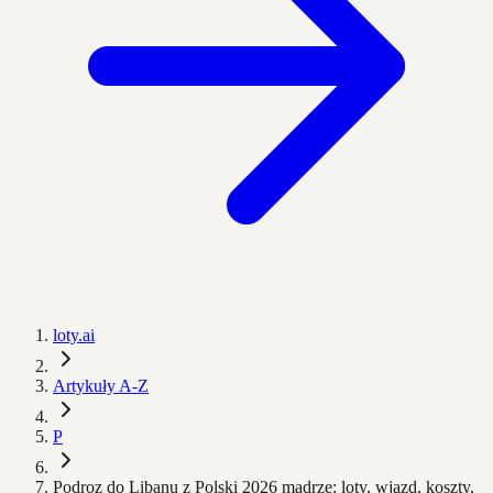
loty.ai
Artykuły A-Z
P
Podroz do Libanu z Polski 2026 mądrze: loty, wjazd, koszty,