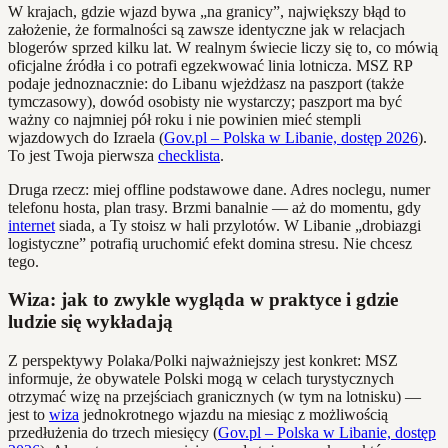
W krajach, gdzie wjazd bywa „na granicy”, największy błąd to
założenie, że formalności są zawsze identyczne jak w relacjach
blogerów sprzed kilku lat. W realnym świecie liczy się to, co mówią
oficjalne źródła i co potrafi egzekwować linia lotnicza. MSZ RP
podaje jednoznacznie: do Libanu wjeżdżasz na paszport (także
tymczasowy), dowód osobisty nie wystarczy; paszport ma być
ważny co najmniej pół roku i nie powinien mieć stempli
wjazdowych do Izraela (
Gov.pl – Polska w Libanie, dostęp 2026
).
To jest Twoja pierwsza
checklista
.
Druga rzecz: miej offline podstawowe dane. Adres noclegu, numer
telefonu hosta, plan trasy. Brzmi banalnie — aż do momentu, gdy
internet
siada, a Ty stoisz w hali przylotów. W Libanie „drobiazgi
logistyczne” potrafią uruchomić efekt domina stresu. Nie chcesz
tego.
Wiza: jak to zwykle wygląda w praktyce i gdzie
ludzie się wykładają
Z perspektywy Polaka/Polki najważniejszy jest konkret: MSZ
informuje, że obywatele Polski mogą w celach turystycznych
otrzymać wizę na przejściach granicznych (w tym na lotnisku) —
jest to
wiza
jednokrotnego wjazdu na miesiąc z możliwością
przedłużenia do trzech miesięcy (
Gov.pl – Polska w Libanie, dostęp