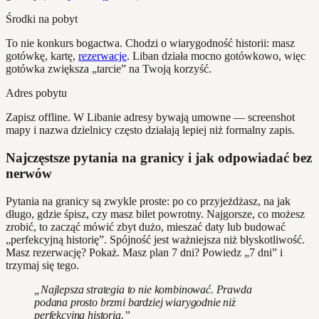
Środki na pobyt
To nie konkurs bogactwa. Chodzi o wiarygodność historii: masz
gotówkę, kartę,
rezerwacje
. Liban działa mocno gotówkowo, więc
gotówka zwiększa „tarcie” na Twoją korzyść.
Adres pobytu
Zapisz offline. W Libanie adresy bywają umowne — screenshot
mapy i nazwa dzielnicy często działają lepiej niż formalny zapis.
Najczęstsze pytania na granicy i jak odpowiadać bez
nerwów
Pytania na granicy są zwykle proste: po co przyjeżdżasz, na jak
długo, gdzie śpisz, czy masz bilet powrotny. Najgorsze, co możesz
zrobić, to zacząć mówić zbyt dużo, mieszać daty lub budować
„perfekcyjną historię”. Spójność jest ważniejsza niż błyskotliwość.
Masz rezerwację? Pokaż. Masz plan 7 dni? Powiedz „7 dni” i
trzymaj się tego.
„Najlepsza strategia to nie kombinować. Prawda
podana prosto brzmi bardziej wiarygodnie niż
perfekcyjna historia.”