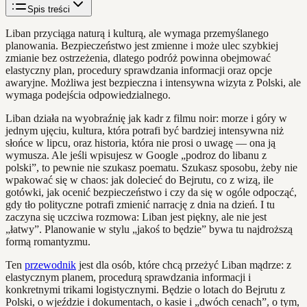
Spis treści
Liban przyciąga naturą i kulturą, ale wymaga przemyślanego
planowania. Bezpieczeństwo jest zmienne i może ulec szybkiej
zmianie bez ostrzeżenia, dlatego podróż powinna obejmować
elastyczny plan, procedury sprawdzania informacji oraz opcje
awaryjne. Możliwa jest bezpieczna i intensywna wizyta z Polski, ale
wymaga podejścia odpowiedzialnego.
Liban działa na wyobraźnię jak kadr z filmu noir: morze i góry w
jednym ujęciu, kultura, która potrafi być bardziej intensywna niż
słońce w lipcu, oraz historia, która nie prosi o uwagę — ona ją
wymusza. Ale jeśli wpisujesz w Google „podroz do libanu z
polski”, to pewnie nie szukasz poematu. Szukasz sposobu, żeby nie
wpakować się w chaos: jak dolecieć do Bejrutu, co z wizą, ile
gotówki, jak ocenić bezpieczeństwo i czy da się w ogóle odpocząć,
gdy tło polityczne potrafi zmienić narrację z dnia na dzień. I tu
zaczyna się uczciwa rozmowa: Liban jest piękny, ale nie jest
„łatwy”. Planowanie w stylu „jakoś to będzie” bywa tu najdroższą
formą romantyzmu.
Ten
przewodnik
jest dla osób, które chcą przeżyć Liban mądrze: z
elastycznym planem, procedurą sprawdzania informacji i
konkretnymi trikami logistycznymi. Będzie o lotach do Bejrutu z
Polski, o wjeździe i dokumentach, o kasie i „dwóch cenach”, o tym,