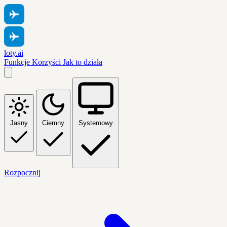
loty.ai
Funkcje
Korzyści
Jak to działa
Jasny
Ciemny
Systemowy
Rozpocznij