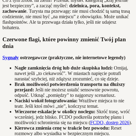
Co z tym zrobić na ziemi? Przestać myśleć kategorią „kraj jest/nie
jest bezpieczny”, a zacząć myśleć:
dzielnica, pora, kontekst,
zachowanie
. Turysta ma przewagę: nie musi chodzić tą samą trasą
codziennie, nie musi być „na miejscu” z obowiązku. Może unikać
flashpointów. Ale ta przewaga działa tylko, jeśli nie udajesz
bohatera.
Czerwone flagi, które powinny zmienić Twój plan
dnia
Sygnały
ostrzegawcze (praktyczne, nie internetowe legendy)
Nagłe zamknięcia dróg lub duże skupiska ludzi:
Omijaj,
nawet jeśli „to ciekawość”. W miastach napięcie potrafi
narastać szybciej, niż zdążysz zrozumieć, co się dzieje.
Brak możliwości potwierdzenia transportu na dłuższy
przejazd:
Jeśli nie możesz ustalić sensownie powrotu,
odpuść. Utknąć „pomiędzy” to najgorszy scenariusz.
Naciski wokół fotografowania:
Wrażliwe miejsca to nie
teatr. Jeśli ktoś mówi „nie”, kończysz temat.
Wieczorne eskalacje w okolicy noclegu:
Skróć trasę, wróć
wcześniej, jedz blisko. FCDO podkreśla potrzebę planu i
możliwości schronienia się na miejscu (
FCDO, dostęp 2026
).
Kierowca zmienia cenę w trakcie bez powodu:
Reset
rozmowy albo wysiadka w bezpiecznym miejscu.