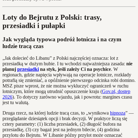
Loty do Bejrutu z Polski: trasy,
przesiadki i pułapki
Jak wygląda typowa podróż lotnicza i na czym
ludzie tracą czas
„Jak dolecieć do Libanu” z Polski najczęściej oznacza: lot z
przesiadką w dużym hubie. I tu wchodzi najważniejsza zasada:
nie
planuj
przesiadki
na styk, jeśli zależy Ci na psychice
. W
regionach, gdzie napięcia wpływają na operacje lotnicze, rozkłady
potrafią się zmieniać, a opóźnienie pierwszego odcinka robi domino.
MSZ pisze wprost, że nie można wykluczyć ograniczeń w ruchu
lotniczym, które mogą utrudnić opuszczenie kraju (
Gov.pl, dostęp
2026
). To dotyczy zarówno wjazdu, jak i powrotu: margines czasu
jest tu walutą.
Druga rzecz, na której ludzie tracą czas, to „wynikowa
hipnoza
” —
przeglądanie dziesiątek opcji i brak decyzji. W praktyce liczą się
cztery parametry: (1) liczba przesiadek, (2) długość bufora na
przesiadkę, (3) czy bagaż jest na jednym bilecie, (4) godzina
przylotu do Bejrutu. W Libanie późny przylot może oznaczać