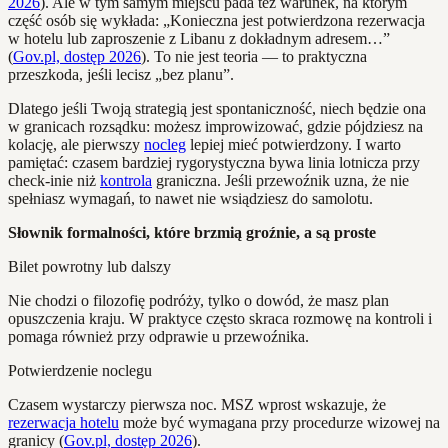
2026
). Ale w tym samym miejscu pada też warunek, na którym
część osób się wykłada: „Konieczna jest potwierdzona rezerwacja
w hotelu lub zaproszenie z Libanu z dokładnym adresem…”
(
Gov.pl, dostęp 2026
). To nie jest teoria — to praktyczna
przeszkoda, jeśli lecisz „bez planu”.
Dlatego jeśli Twoją strategią jest spontaniczność, niech będzie ona
w granicach rozsądku: możesz improwizować, gdzie pójdziesz na
kolację, ale pierwszy
nocleg
lepiej mieć potwierdzony. I warto
pamiętać: czasem bardziej rygorystyczna bywa linia lotnicza przy
check-inie niż
kontrola
graniczna. Jeśli przewoźnik uzna, że nie
spełniasz wymagań, to nawet nie wsiądziesz do samolotu.
Słownik formalności, które brzmią groźnie, a są proste
Bilet powrotny lub dalszy
Nie chodzi o filozofię podróży, tylko o dowód, że masz plan
opuszczenia kraju. W praktyce często skraca rozmowę na kontroli i
pomaga również przy odprawie u przewoźnika.
Potwierdzenie noclegu
Czasem wystarczy pierwsza noc. MSZ wprost wskazuje, że
rezerwacja hotelu
może być wymagana przy procedurze wizowej na
granicy (
Gov.pl, dostęp 2026
).