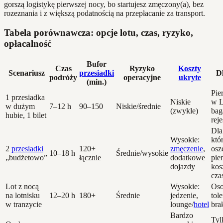
gorszą logistykę pierwszej nocy, bo startujesz zmęczony(a), bez
rozeznania i z większą podatnością na przepłacanie za transport.
Tabela porównawcza: opcje lotu, czas, ryzyko,
opłacalność
Bufor
Czas
Ryzyko
Koszty
Scenariusz
przesiadki
D
podróży
operacyjne
ukryte
(min.)
Pie
1 przesiadka
Niskie
w L
w dużym
7–12 h
90–150
Niskie/średnie
(zwykle)
bag
hubie, 1 bilet
rej
Dla
Wysokie:
któ
2
przesiadki
120+
zmęczenie
,
osz
10–18 h
Średnie/wysokie
„budżetowo”
łącznie
dodatkowe
pie
dojazdy
kos
cza
Lot z nocą
Wysokie:
Os
na lotnisku
12–20 h
180+
Średnie
jedzenie,
tol
w tranzycie
lounge/
hotel
bra
Bardzo
Tyl