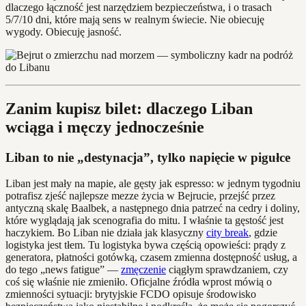
dlaczego łączność jest narzędziem bezpieczeństwa, i o trasach
5/7/10 dni, które mają sens w realnym świecie. Nie obiecuję
wygody. Obiecuję jasność.
Zanim kupisz bilet: dlaczego Liban
wciąga i męczy jednocześnie
Liban to nie „destynacja”, tylko napięcie w pigułce
Liban jest mały na mapie, ale gęsty jak espresso: w jednym tygodniu
potrafisz zjeść najlepsze mezze życia w Bejrucie, przejść przez
antyczną skalę Baalbek, a następnego dnia patrzeć na cedry i doliny,
które wyglądają jak scenografia do mitu. I właśnie ta gęstość jest
haczykiem. Bo Liban nie działa jak klasyczny
city break
, gdzie
logistyka jest tłem. Tu logistyka bywa częścią opowieści: prądy z
generatora, płatności gotówką, czasem zmienna dostępność usług, a
do tego „news fatigue” —
zmęczenie
ciągłym sprawdzaniem, czy
coś się właśnie nie zmieniło. Oficjalne źródła wprost mówią o
zmienności sytuacji: brytyjskie FCDO opisuje środowisko