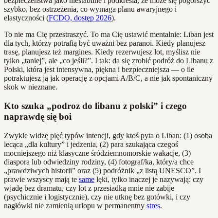
bezpieczeństwa jako niestabilne i podkreśla, że może się pogorszyć
szybko, bez ostrzeżenia, co wymaga planu awaryjnego i
elastyczności (
FCDO, dostęp 2026
).
To nie ma Cię przestraszyć. To ma Cię ustawić mentalnie: Liban jest
dla tych, którzy potrafią być uważni bez paranoi. Kiedy planujesz
trasę, planujesz też margines. Kiedy rezerwujesz lot, myślisz nie
tylko „taniej”, ale „co jeśli?”. I tak: da się zrobić podróż do Libanu z
Polski, która jest intensywna, piękna i bezpieczniejsza — o ile
potraktujesz ją jak operację z opcjami A/B/C, a nie jak spontaniczny
skok w nieznane.
Kto szuka „podroz do libanu z polski” i czego
naprawdę się boi
Zwykle widzę pięć typów intencji, gdy ktoś pyta o Liban: (1) osoba
lecąca „dla kultury” i jedzenia, (2) para szukająca czegoś
mocniejszego niż klasyczne śródziemnomorskie wakacje, (3)
diaspora lub odwiedziny rodziny, (4) fotograf/ka, który/a chce
„prawdziwych historii” oraz (5) podróżnik „z listą UNESCO”. I
prawie wszyscy mają te
same
lęki, tylko inaczej je nazywają: czy
wjadę bez dramatu, czy lot z przesiadką mnie nie zabije
(psychicznie i logistycznie), czy nie utknę bez gotówki, i czy
nagłówki nie zamienią urlopu w permanentny
stres
.