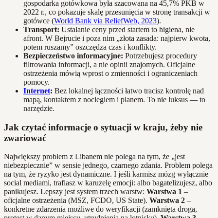
gospodarka gotówkowa była szacowana na 45,7% PKB w
2022 r., co pokazuje skalę przesunięcia w stronę transakcji w
gotówce (
World Bank via ReliefWeb, 2023
).
Transport:
Ustalanie ceny przed startem to higiena, nie
afront. W Bejrucie i poza nim „złota zasada: najpierw kwota,
potem ruszamy” oszczędza czas i konflikty.
Bezpieczeństwo informacyjne:
Potrzebujesz procedury
filtrowania informacji, a nie opinii znajomych. Oficjalne
ostrzeżenia mówią wprost o zmienności i ograniczeniach
pomocy.
Internet
:
Bez lokalnej łączności łatwo tracisz kontrolę nad
mapą, kontaktem z noclegiem i planem. To nie luksus — to
narzędzie.
Jak czytać informacje o sytuacji w kraju, żeby nie
zwariować
Największy problem z Libanem nie polega na tym, że „jest
niebezpiecznie” w sensie jednego, czarnego zdania. Problem polega
na tym, że ryzyko jest dynamiczne. I jeśli karmisz mózg wyłącznie
social mediami, trafiasz w karuzelę emocji: albo bagatelizujesz, albo
panikujesz. Lepszy jest system trzech warstw:
Warstwa 1
–
oficjalne ostrzeżenia (MSZ, FCDO, US State).
Warstwa 2
–
konkretne zdarzenia możliwe do weryfikacji (zamknięta droga,
protest w danym miejscu, utrudnienia na lotnisku).
Warstwa 3
–