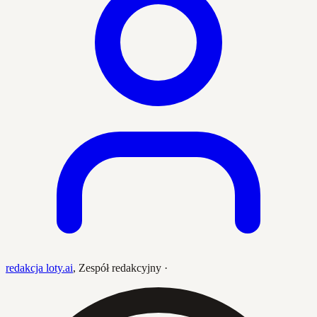
redakcja loty.ai
,
Zespół redakcyjny
·