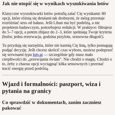
Jak nie utopić się w wynikach wyszukiwania lotów
Klasyczne wyszukiwarki lotów potrafią zalać Cię wynikami: 80
opcji, które różnią się detalami tak drobnymi, że mózg przestaje
rozróżniać sens od hałasu. Jeśli Liban ma być podróżą, a nie
projektem badawczym, potrzebujesz redukcji. W praktyce: filtrujesz
do 5–7 opcji, a potem zbijasz do 2–3, które spełniają Twoje kryteria
(bufor, jedna rezerwacja, godzina przylotu, sensowna długość).
Tu przydają się narzędzia, które nie karmią Cię listą, tylko pomagają
podjąć decyzję. Jeśli chcesz skrócić czas wyboru, możesz podeprzeć
się serwisami typu
loty.ai
— szczególnie gdy masz mało
cierpliwości do „przewijania świata”. Nie chodzi o magię. Chodzi o
to, żeby z chaosu opcji wyciągnąć kilka sensownych i przestać
tracić energię przed podróżą.
Wjazd i formalności: paszport, wiza i
pytania na granicy
Co sprawdzić w dokumentach, zanim zaczniesz
pakować