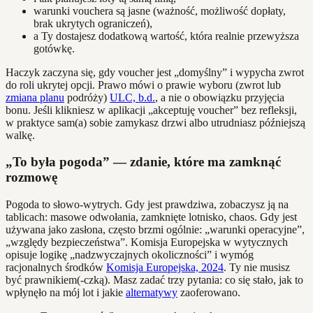
warunki vouchera są jasne (ważność, możliwość dopłaty,
brak ukrytych ograniczeń),
a Ty dostajesz dodatkową wartość, która realnie przewyższa
gotówkę.
Haczyk zaczyna się, gdy voucher jest „domyślny” i wypycha zwrot
do roli ukrytej opcji. Prawo mówi o prawie wyboru (zwrot lub
zmiana planu
podróży)
ULC, b.d.
, a nie o obowiązku przyjęcia
bonu. Jeśli klikniesz w aplikacji „akceptuję voucher” bez refleksji,
w praktyce sam(a) sobie zamykasz drzwi albo utrudniasz późniejszą
walkę.
„To była pogoda” — zdanie, które ma zamknąć
rozmowę
Pogoda to słowo-wytrych. Gdy jest prawdziwa, zobaczysz ją na
tablicach: masowe odwołania, zamknięte lotnisko, chaos. Gdy jest
używana jako zasłona, często brzmi ogólnie: „warunki operacyjne”,
„względy bezpieczeństwa”. Komisja Europejska w wytycznych
opisuje logikę „nadzwyczajnych okoliczności” i wymóg
racjonalnych środków
Komisja Europejska, 2024
. Ty nie musisz
być prawnikiem(-czką). Masz zadać trzy pytania: co się stało, jak to
wpłynęło na mój lot i jakie
alternatywy
zaoferowano.