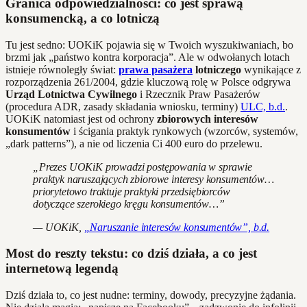
Granica odpowiedzialności: co jest sprawą
konsumencką, a co lotniczą
Tu jest sedno: UOKiK pojawia się w Twoich wyszukiwaniach, bo
brzmi jak „państwo kontra korporacja”. Ale w odwołanych lotach
istnieje równoległy świat:
prawa pasażera
lotniczego
wynikające z
rozporządzenia 261/2004, gdzie kluczową rolę w Polsce odgrywa
Urząd Lotnictwa Cywilnego
i Rzecznik Praw Pasażerów
(procedura ADR, zasady składania wniosku, terminy)
ULC, b.d.
.
UOKiK natomiast jest od ochrony
zbiorowych interesów
konsumentów
i ścigania praktyk rynkowych (wzorców, systemów,
„dark patterns”), a nie od liczenia Ci 400 euro do przelewu.
„Prezes UOKiK prowadzi postępowania w sprawie
praktyk naruszających zbiorowe interesy konsumentów…
priorytetowo traktuje praktyki przedsiębiorców
dotyczące szerokiego kręgu konsumentów…”
— UOKiK,
„Naruszanie interesów konsumentów”, b.d.
Most do reszty tekstu: co dziś działa, a co jest
internetową legendą
Dziś działa to, co jest nudne: terminy, dowody, precyzyjne żądania.