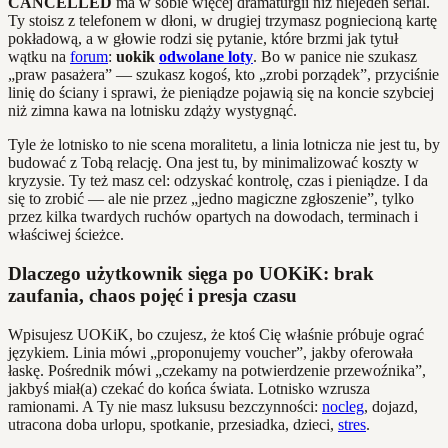
CANCELLED
ma w sobie więcej dramaturgii niż niejeden serial.
Ty stoisz z telefonem w dłoni, w drugiej trzymasz pogniecioną kartę
pokładową, a w głowie rodzi się pytanie, które brzmi jak tytuł
wątku na
forum
:
uokik
odwolane loty
. Bo w panice nie szukasz
„praw pasażera” — szukasz kogoś, kto „zrobi porządek”, przyciśnie
linię do ściany i sprawi, że pieniądze pojawią się na koncie szybciej
niż zimna kawa na lotnisku zdąży wystygnąć.
Tyle że lotnisko to nie scena moralitetu, a linia lotnicza nie jest tu, by
budować z Tobą relację. Ona jest tu, by minimalizować koszty w
kryzysie. Ty też masz cel: odzyskać kontrolę, czas i pieniądze. I da
się to zrobić — ale nie przez „jedno magiczne zgłoszenie”, tylko
przez kilka twardych ruchów opartych na dowodach, terminach i
właściwej ścieżce.
Dlaczego użytkownik sięga po UOKiK: brak
zaufania, chaos pojęć i presja czasu
Wpisujesz UOKiK, bo czujesz, że ktoś Cię właśnie próbuje ograć
językiem. Linia mówi „proponujemy voucher”, jakby oferowała
łaskę. Pośrednik mówi „czekamy na potwierdzenie przewoźnika”,
jakbyś miał(a) czekać do końca świata. Lotnisko wzrusza
ramionami. A Ty nie masz luksusu bezczynności:
nocleg
, dojazd,
utracona doba urlopu, spotkanie, przesiadka, dzieci,
stres
.