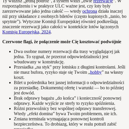
Ty widzisz „jedną podróż”, a system widzi „dwie
rezerwacje
”. W
rozporządzeniu i w praktyce ULC ważne jest, czy loty były
zarezerwowane jako jedna całość — wtedy
ochrona
działa inaczej
niż przy układance z osobnych biletów (często kupionych „tanio, bo
sprytnie”). Wytyczne Komisji Europejskiej również podkreślają
znaczenie rezerwacji jako całości w kontekście lotów łączonych
Komisja Europejska, 2024
.
Czerwone flagi, że połączenie może Cię kosztować podwójnie
Dwa osobne numery rezerwacji dla trasy wyglądającej jak
jedna. To sygnał, że przerzut odpowiedzialności jest
wbudowany w konstrukcję.
Przesiadka „na styk” przy lotnisku z długimi kontrolami. Jeśli
nie masz bufora, ryzyko staje się Twoim „
hobby
” na własny
koszt.
Bilet u pośrednika bez jasnej informacji o odpowiedzialności
za przesiadkę. Dokumentuj ofertę i warunki — bo to później
jest dowód.
Brak odprawy bagażu „do końca” i konieczność ponownej
odprawy. Każde wyjście ze strefy to ryzyko spóźnienia.
Różni przewoźnicy bez wspólnej odprawy transferowej.
Wtedy „efekt domina” bywa Twoim problemem, nie ich.
Zmiana terminala wymagająca ponownej kontroli
bezpieczeństwa. To drobiazg, który w realu potrafi zabić