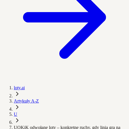
loty.ai
Artykuły A-Z
U
UOKiK odwołane loty – konkretne ruchy, gdy linia gra na