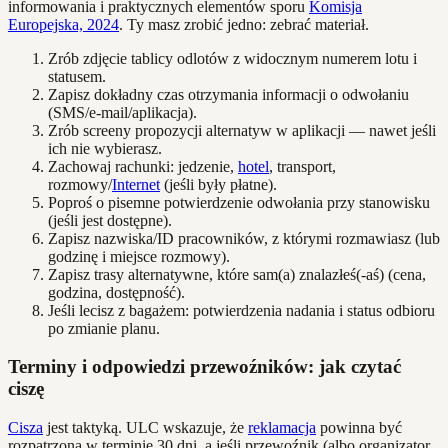
informowania i praktycznych elementów sporu
Komisja
Europejska, 2024
. Ty masz zrobić jedno: zebrać materiał.
Zrób zdjęcie tablicy odlotów z widocznym numerem lotu i
statusem.
Zapisz dokładny czas otrzymania informacji o odwołaniu
(SMS/e-mail/aplikacja).
Zrób screeny propozycji alternatyw w aplikacji — nawet jeśli
ich nie wybierasz.
Zachowaj rachunki: jedzenie,
hotel
, transport,
rozmowy/
Internet
(jeśli były płatne).
Poproś o pisemne potwierdzenie odwołania przy stanowisku
(jeśli jest dostępne).
Zapisz nazwiska/ID pracowników, z którymi rozmawiasz (lub
godzinę i miejsce rozmowy).
Zapisz trasy alternatywne, które sam(a) znalazłeś(-aś) (cena,
godzina, dostępność).
Jeśli lecisz z bagażem: potwierdzenia nadania i status odbioru
po zmianie planu.
Terminy i odpowiedzi przewoźników: jak czytać
ciszę
Cisza
jest taktyką. ULC wskazuje, że
reklamacja
powinna być
rozpatrzona w terminie 30 dni, a jeśli przewoźnik (albo organizator