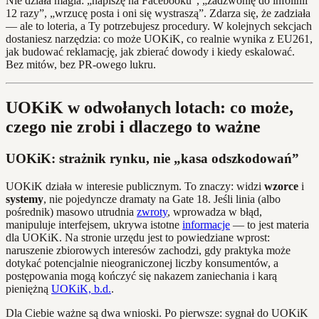
Nie działa magia: „napiszę na Facebooku”, „zadzwonię do infolinii
12 razy”, „wrzucę posta i oni się wystraszą”. Zdarza się, że zadziała
— ale to loteria, a Ty potrzebujesz procedury. W kolejnych sekcjach
dostaniesz narzędzia: co może UOKiK, co realnie wynika z EU261,
jak budować reklamację, jak zbierać dowody i kiedy eskalować.
Bez mitów, bez PR-owego lukru.
UOKiK w odwołanych lotach: co może,
czego nie zrobi i dlaczego to ważne
UOKiK: strażnik rynku, nie „kasa odszkodowań”
UOKiK działa w interesie publicznym. To znaczy: widzi
wzorce
i
systemy
, nie pojedyncze dramaty na Gate 18. Jeśli linia (albo
pośrednik) masowo utrudnia
zwroty
, wprowadza w błąd,
manipuluje interfejsem, ukrywa istotne
informacje
— to jest materia
dla UOKiK. Na stronie urzędu jest to powiedziane wprost:
naruszenie zbiorowych interesów zachodzi, gdy praktyka może
dotykać potencjalnie nieograniczonej liczby konsumentów, a
postępowania mogą kończyć się nakazem zaniechania i karą
pieniężną
UOKiK, b.d.
.
Dla Ciebie ważne są dwa wnioski. Po pierwsze: sygnał do UOKiK