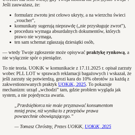
Jeśli zauważasz, że:
formularz zwrotu jest celowo ukryty, a na wierzchu świeci
„voucher”,
komunikaty sugerują nieprawdę („nie przysługuje zwrot”),
procedura wymaga absurdalnych dokumentów, których
prawo nie wymaga,
ten sam schemat zgłaszają dziesiątki osób,
— wtedy Twoje zgłoszenie może opisywać
praktykę rynkową
, a
nie wyłącznie spór o pieniądze.
To nie teoria. UOKiK w komunikacie z 17.11.2025 r. opisał zarzuty
wobec PLL LOT w sprawach reklamacji bagażowych i wskazał, że
jeśli zarzuty się potwierdzą, grozi kara do 10% obrotów za każdą z
zakwestionowanych praktyk
UOKiK, 2025
. To pokazuje
mechanizm: urząd „wchodzi” tam, gdzie problem wygląda jak
system, a nie pojedyncza awaria.
„Przedsiębiorca nie może przyznawać konsumentom
mniej praw, niż wynika to z przepisów prawa
powszechnie obowiązującego.”
— Tomasz Chróstny, Prezes UOKiK,
UOKiK, 2025