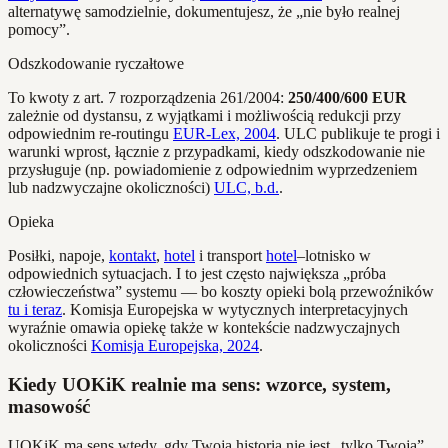
alternatywę samodzielnie, dokumentujesz, że „nie było realnej
pomocy”.
Odszkodowanie ryczałtowe
To kwoty z art. 7 rozporządzenia 261/2004:
250/400/600 EUR
zależnie od dystansu, z wyjątkami i możliwością redukcji przy
odpowiednim re-routingu
EUR-Lex, 2004
. ULC publikuje te progi i
warunki wprost, łącznie z przypadkami, kiedy odszkodowanie nie
przysługuje (np. powiadomienie z odpowiednim wyprzedzeniem
lub nadzwyczajne okoliczności)
ULC, b.d.
.
Opieka
Posiłki, napoje,
kontakt
,
hotel
i transport
hotel
–lotnisko w
odpowiednich sytuacjach. I to jest często największa „próba
człowieczeństwa” systemu — bo koszty opieki bolą przewoźników
tu i teraz
. Komisja Europejska w wytycznych interpretacyjnych
wyraźnie omawia opiekę także w kontekście nadzwyczajnych
okoliczności
Komisja Europejska, 2024
.
Kiedy UOKiK realnie ma sens: wzorce, system,
masowość
UOKiK ma sens wtedy, gdy Twoja historia nie jest „tylko Twoja”.