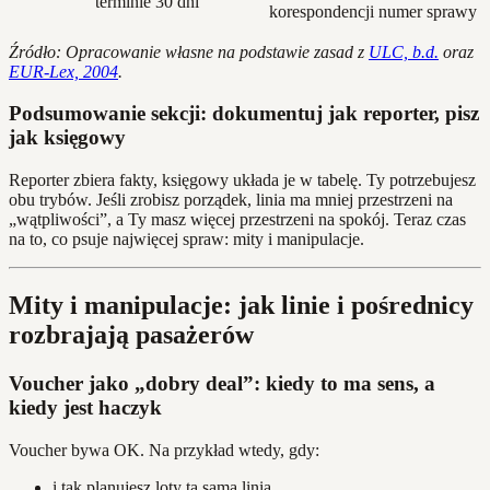
terminie 30 dni”
korespondencji
numer sprawy
Źródło: Opracowanie własne na podstawie zasad z
ULC, b.d.
oraz
EUR-Lex, 2004
.
Podsumowanie sekcji: dokumentuj jak reporter, pisz
jak księgowy
Reporter zbiera fakty, księgowy układa je w tabelę. Ty potrzebujesz
obu trybów. Jeśli zrobisz porządek, linia ma mniej przestrzeni na
„wątpliwości”, a Ty masz więcej przestrzeni na spokój. Teraz czas
na to, co psuje najwięcej spraw: mity i manipulacje.
Mity i manipulacje: jak linie i pośrednicy
rozbrajają pasażerów
Voucher jako „dobry deal”: kiedy to ma sens, a
kiedy jest haczyk
Voucher bywa OK. Na przykład wtedy, gdy:
i tak planujesz loty tą samą linią,