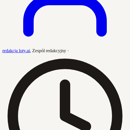
redakcja loty.ai
,
Zespół redakcyjny
·