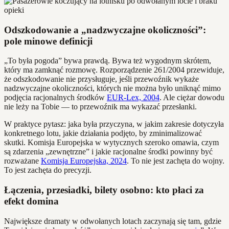
Odszkodowanie a „nadzwyczajne okoliczności”:
pole minowe definicji
„To była pogoda” bywa prawdą. Bywa też wygodnym skrótem,
który ma zamknąć rozmowę. Rozporządzenie 261/2004 przewiduje,
że odszkodowanie nie przysługuje, jeśli przewoźnik wykaże
nadzwyczajne okoliczności, których nie można było uniknąć mimo
podjęcia racjonalnych środków
EUR-Lex, 2004
. Ale ciężar dowodu
nie leży na Tobie — to przewoźnik ma wykazać przesłanki.
W praktyce pytasz: jaka była przyczyna, w jakim zakresie dotyczyła
konkretnego lotu, jakie działania podjęto, by zminimalizować
skutki. Komisja Europejska w wytycznych szeroko omawia, czym
są zdarzenia „zewnętrzne” i jakie racjonalne środki powinny być
rozważane
Komisja Europejska, 2024
. To nie jest zachęta do wojny.
To jest zachęta do precyzji.
Łączenia, przesiadki, bilety osobno: kto płaci za
efekt domina
Największe dramaty w odwołanych lotach zaczynają się tam, gdzie