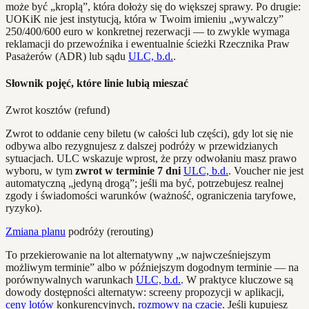
może być „kroplą”, która dołoży się do większej sprawy. Po drugie:
UOKiK nie jest instytucją, która w Twoim imieniu „wywalczy”
250/400/600 euro w konkretnej rezerwacji — to zwykle wymaga
reklamacji do przewoźnika i ewentualnie ścieżki Rzecznika Praw
Pasażerów (ADR) lub sądu
ULC, b.d.
.
Słownik pojęć, które linie lubią mieszać
Zwrot kosztów (refund)
Zwrot to oddanie ceny biletu (w całości lub części), gdy lot się nie
odbywa albo rezygnujesz z dalszej podróży w przewidzianych
sytuacjach. ULC wskazuje wprost, że przy odwołaniu masz prawo
wyboru, w tym
zwrot w terminie 7 dni
ULC, b.d.
. Voucher nie jest
automatyczną „jedyną drogą”; jeśli ma być, potrzebujesz realnej
zgody i świadomości warunków (ważność, ograniczenia taryfowe,
ryzyko).
Zmiana planu
podróży (rerouting)
To przekierowanie na lot alternatywny „w najwcześniejszym
możliwym terminie” albo w późniejszym dogodnym terminie — na
porównywalnych warunkach
ULC, b.d.
. W praktyce kluczowe są
dowody dostępności alternatyw: screeny propozycji w aplikacji,
ceny lotów
konkurencyjnych,
rozmowy na czacie
. Jeśli kupujesz