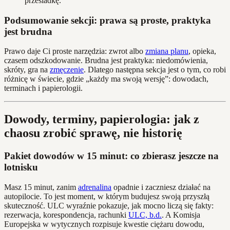
przesiadkę.
Podsumowanie sekcji: prawa są proste, praktyka
jest brudna
Prawo daje Ci proste narzędzia: zwrot albo
zmiana planu
, opieka,
czasem odszkodowanie. Brudna jest praktyka: niedomówienia,
skróty, gra na
zmęczenie
. Dlatego następna sekcja jest o tym, co robi
różnicę w świecie, gdzie „każdy ma swoją wersję”: dowodach,
terminach i papierologii.
Dowody, terminy, papierologia: jak z
chaosu zrobić sprawę, nie historię
Pakiet dowodów w 15 minut: co zbierasz jeszcze na
lotnisku
Masz 15 minut, zanim
adrenalina
opadnie i zaczniesz działać na
autopilocie. To jest moment, w którym budujesz swoją przyszłą
skuteczność. ULC wyraźnie pokazuje, jak mocno liczą się fakty:
rezerwacja, korespondencja, rachunki
ULC, b.d.
. A Komisja
Europejska w wytycznych rozpisuje kwestie ciężaru dowodu,