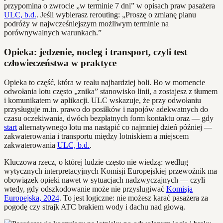
przypomina o zwrocie „w terminie 7 dni” w opisach praw pasażera
ULC, b.d.
. Jeśli wybierasz rerouting: „Proszę o zmianę planu
podróży w najwcześniejszym możliwym terminie na
porównywalnych warunkach.”
Opieka: jedzenie, nocleg i transport, czyli test
człowieczeństwa w praktyce
Opieka to część, która w realu najbardziej boli. Bo w momencie
odwołania lotu często „znika” stanowisko linii, a zostajesz z tłumem
i komunikatem w aplikacji. ULC wskazuje, że przy odwołaniu
przysługuje m.in. prawo do posiłków i napojów adekwatnych do
czasu oczekiwania, dwóch bezpłatnych form kontaktu oraz — gdy
start
alternatywnego lotu ma nastąpić co najmniej dzień później —
zakwaterowania i transportu między lotniskiem a miejscem
zakwaterowania
ULC, b.d.
.
Kluczowa rzecz, o której ludzie często nie wiedzą: według
wytycznych interpretacyjnych Komisji Europejskiej przewoźnik ma
obowiązek opieki nawet w sytuacjach nadzwyczajnych — czyli
wtedy, gdy odszkodowanie może nie przysługiwać
Komisja
Europejska, 2024
. To jest logiczne: nie możesz karać pasażera za
pogodę czy strajk ATC brakiem wody i dachu nad głową.