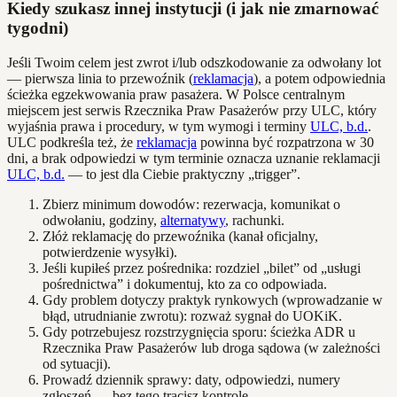
Kiedy szukasz innej instytucji (i jak nie zmarnować
tygodni)
Jeśli Twoim celem jest zwrot i/lub odszkodowanie za odwołany lot
— pierwsza linia to przewoźnik (
reklamacja
), a potem odpowiednia
ścieżka egzekwowania praw pasażera. W Polsce centralnym
miejscem jest serwis Rzecznika Praw Pasażerów przy ULC, który
wyjaśnia prawa i procedury, w tym wymogi i terminy
ULC, b.d.
.
ULC podkreśla też, że
reklamacja
powinna być rozpatrzona w 30
dni, a brak odpowiedzi w tym terminie oznacza uznanie reklamacji
ULC, b.d.
— to jest dla Ciebie praktyczny „trigger”.
Zbierz minimum dowodów: rezerwacja, komunikat o
odwołaniu, godziny,
alternatywy
, rachunki.
Złóż reklamację do przewoźnika (kanał oficjalny,
potwierdzenie wysyłki).
Jeśli kupiłeś przez pośrednika: rozdziel „bilet” od „usługi
pośrednictwa” i dokumentuj, kto za co odpowiada.
Gdy problem dotyczy praktyk rynkowych (wprowadzanie w
błąd, utrudnianie zwrotu): rozważ sygnał do UOKiK.
Gdy potrzebujesz rozstrzygnięcia sporu: ścieżka ADR u
Rzecznika Praw Pasażerów lub droga sądowa (w zależności
od sytuacji).
Prowadź dziennik sprawy: daty, odpowiedzi, numery
zgłoszeń — bez tego tracisz kontrolę.