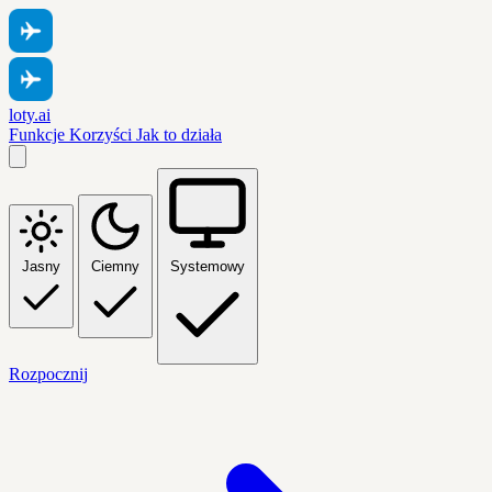
loty.ai
Funkcje
Korzyści
Jak to działa
Jasny
Ciemny
Systemowy
Rozpocznij