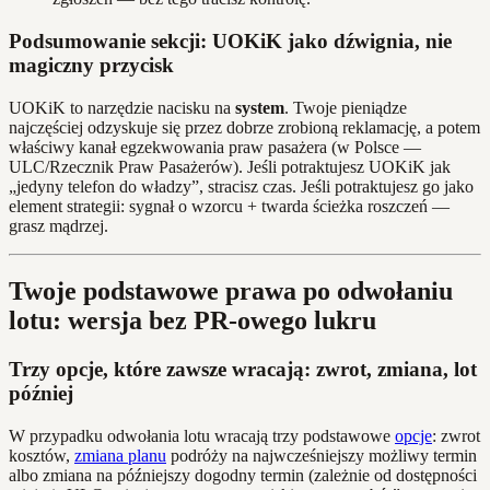
Podsumowanie sekcji: UOKiK jako dźwignia, nie
magiczny przycisk
UOKiK to narzędzie nacisku na
system
. Twoje pieniądze
najczęściej odzyskuje się przez dobrze zrobioną reklamację, a potem
właściwy kanał egzekwowania praw pasażera (w Polsce —
ULC/Rzecznik Praw Pasażerów). Jeśli potraktujesz UOKiK jak
„jedyny telefon do władzy”, stracisz czas. Jeśli potraktujesz go jako
element strategii: sygnał o wzorcu + twarda ścieżka roszczeń —
grasz mądrzej.
Twoje podstawowe prawa po odwołaniu
lotu: wersja bez PR-owego lukru
Trzy opcje, które zawsze wracają: zwrot, zmiana, lot
później
W przypadku odwołania lotu wracają trzy podstawowe
opcje
: zwrot
kosztów,
zmiana planu
podróży na najwcześniejszy możliwy termin
albo zmiana na późniejszy dogodny termin (zależnie od dostępności