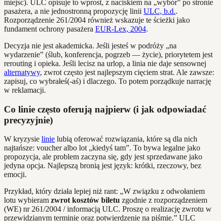
miejsc). ULC opisuje to wprost, z naciskiem na „wybór” po stronie
pasażera, a nie jednostronną propozycję linii
ULC, b.d.
.
Rozporządzenie 261/2004 również wskazuje te ścieżki jako
fundament ochrony pasażera
EUR-Lex, 2004
.
Decyzja nie jest akademicka. Jeśli jesteś w podróży „na
wydarzenie” (ślub, konferencja, pogrzeb — życie), priorytetem jest
rerouting i opieka. Jeśli lecisz na urlop, a linia nie daje sensownej
alternatywy
, zwrot często jest najlepszym cięciem strat. Ale zawsze:
zapisuj, co wybrałeś(-aś) i dlaczego. To potem porządkuje narrację
w reklamacji.
Co linie często oferują najpierw (i jak odpowiadać
precyzyjnie)
W kryzysie
linie
lubią oferować rozwiązania, które są dla nich
najtańsze: voucher albo lot „kiedyś tam”. To bywa legalne jako
propozycja, ale problem zaczyna się, gdy jest sprzedawane jako
jedyna opcja. Najlepszą bronią jest język: krótki, rzeczowy, bez
emocji.
Przykład, który działa lepiej niż rant: „W związku z odwołaniem
lotu wybieram
zwrot kosztów biletu
zgodnie z rozporządzeniem
(WE) nr 261/2004 / informacją ULC. Proszę o realizację zwrotu w
przewidzianym terminie oraz potwierdzenie na piśmie.” ULC