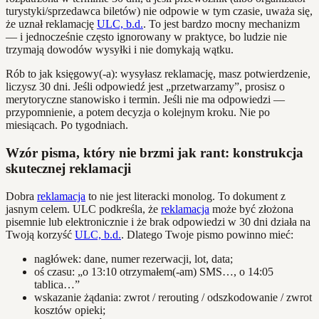
turystyki/sprzedawca biletów) nie odpowie w tym czasie, uważa się,
że uznał reklamację
ULC, b.d.
. To jest bardzo mocny mechanizm
— i jednocześnie często ignorowany w praktyce, bo ludzie nie
trzymają dowodów wysyłki i nie domykają wątku.
Rób to jak księgowy(-a): wysyłasz reklamację, masz potwierdzenie,
liczysz 30 dni. Jeśli odpowiedź jest „przetwarzamy”, prosisz o
merytoryczne stanowisko i termin. Jeśli nie ma odpowiedzi —
przypomnienie, a potem decyzja o kolejnym kroku. Nie po
miesiącach. Po tygodniach.
Wzór pisma, który nie brzmi jak rant: konstrukcja
skutecznej reklamacji
Dobra
reklamacja
to nie jest literacki monolog. To dokument z
jasnym celem. ULC podkreśla, że
reklamacja
może być złożona
pisemnie lub elektronicznie i że brak odpowiedzi w 30 dni działa na
Twoją korzyść
ULC, b.d.
. Dlatego Twoje pismo powinno mieć:
nagłówek: dane, numer rezerwacji, lot, data;
oś czasu: „o 13:10 otrzymałem(-am) SMS…, o 14:05
tablica…”
wskazanie żądania: zwrot / rerouting / odszkodowanie / zwrot
kosztów opieki;