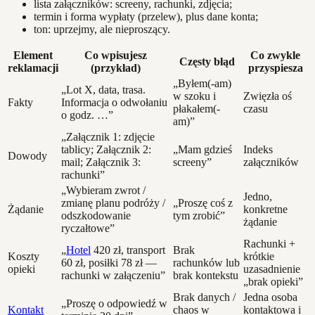
lista załączników: screeny, rachunki, zdjęcia;
termin i forma wypłaty (przelew), plus dane konta;
ton: uprzejmy, ale nieproszący.
Element
Co wpisujesz
Co zwykle
Częsty błąd
reklamacji
(przykład)
przyspiesza
„Byłem(-am)
„Lot X, data, trasa.
w szoku i
Zwięzła oś
Fakty
Informacja o odwołaniu
płakałem(-
czasu
o godz. …”
am)”
„Załącznik 1: zdjęcie
tablicy; Załącznik 2:
„Mam gdzieś
Indeks
Dowody
mail; Załącznik 3:
screeny”
załączników
rachunki”
„Wybieram zwrot /
Jedno,
zmianę planu podróży /
„Proszę coś z
Żądanie
konkretne
odszkodowanie
tym zrobić”
żądanie
ryczałtowe”
Rachunki +
„
Hotel
420 zł, transport
Brak
Koszty
krótkie
60 zł, posiłki 78 zł —
rachunków lub
opieki
uzasadnienie
rachunki w załączeniu”
brak kontekstu
„brak opieki”
Brak danych /
Jedna osoba
„Proszę o odpowiedź w
Kontakt
chaos w
kontaktowa i