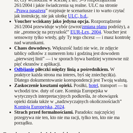
261/2004 i jakie świadczenia są realne. ULC na stronie
„
Prawa pasażera
” rozpisuje te scenariusze i to warto czytać
jak instrukcję, nie jak ulotkę
ULC, b.d.
.
Voucher wciskany jako jedyna opcja.
Rozporządzenie
261/2004 przewiduje wybór (zwrot/
zmiana planu
podróży), a
nie „promocję na przyszłość”
EUR-Lex, 2004
. Voucher jest
sensowny tylko wtedy, gdy Ty tego chcesz — i masz kontrolę
nad warunkami.
Chaos dowodowy.
Większość ludzi nie wie, że zdjęcie
tablicy odlotów z numerem lotu i godziną jest dowodem
„pierwszej linii” — i w sporach bywa bardziej wymowne niż
pięć ekranów z aplikacji.
Odbijanie
piłeczki między linią a pośrednikiem.
W
praktyce każda strona ma interes, byś się zniechęcił(a).
Dlatego dokumentowanie korespondencji jest Twoją walutą.
Zaskoczenie kosztami opieki.
Posiłki,
hotel
, transport — tu
wchodzi tzw. duty of care. Komisja Europejska w
wytycznych interpretacyjnych podkreśla, że obowiązek
opieki działa także w „nadzwyczajnych okolicznościach”
Komisja Europejska, 2024
.
Strach przed formalnościami.
Paradoks: najczęściej
przegrywa nie ten, kto nie ma racji, tylko ten, kto nie ma
porządku.