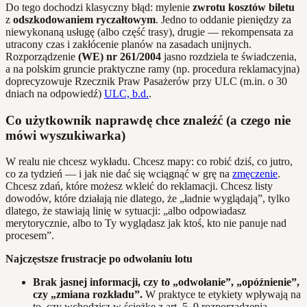
Do tego dochodzi klasyczny błąd: mylenie
zwrotu kosztów biletu
z
odszkodowaniem ryczałtowym
. Jedno to oddanie pieniędzy za
niewykonaną usługę (albo część trasy), drugie — rekompensata za
utracony czas i zakłócenie planów na zasadach unijnych.
Rozporządzenie
(WE) nr 261/2004
jasno rozdziela te świadczenia,
a na polskim gruncie praktyczne ramy (np. procedura reklamacyjna)
doprecyzowuje Rzecznik Praw Pasażerów przy ULC (m.in. o 30
dniach na odpowiedź)
ULC, b.d.
.
Co użytkownik naprawdę chce znaleźć (a czego nie
mówi wyszukiwarka)
W realu nie chcesz wykładu. Chcesz mapy: co robić dziś, co jutro,
co za tydzień — i jak nie dać się wciągnąć w grę na
zmęczenie
.
Chcesz zdań, które możesz wkleić do reklamacji. Chcesz listy
dowodów, które działają nie dlatego, że „ładnie wyglądają”, tylko
dlatego, że stawiają linię w sytuacji: „albo odpowiadasz
merytorycznie, albo to Ty wyglądasz jak ktoś, kto nie panuje nad
procesem”.
Najczęstsze frustracje po odwołaniu lotu
Brak jasnej informacji, czy to „odwołanie”, „opóźnienie”,
czy „zmiana rozkładu”.
W praktyce te etykiety wpływają na
to, czy wchodzisz w ścieżkę z art. 5–9 rozporządzenia