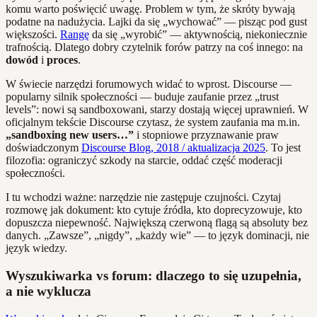
komu warto poświęcić uwagę. Problem w tym, że skróty bywają
podatne na nadużycia. Lajki da się „wychować” — pisząc pod gust
większości.
Rangę
da się „wyrobić” — aktywnością, niekoniecznie
trafnością. Dlatego dobry czytelnik forów patrzy na coś innego: na
dowód
i
proces
.
W świecie narzędzi forumowych widać to wprost. Discourse —
popularny silnik społeczności — buduje zaufanie przez „trust
levels”: nowi są sandboxowani, starzy dostają więcej uprawnień. W
oficjalnym tekście Discourse czytasz, że system zaufania ma m.in.
„sandboxing new users…”
i stopniowe przyznawanie praw
doświadczonym
Discourse Blog, 2018 / aktualizacja 2025
. To jest
filozofia: ograniczyć szkody na starcie, oddać część moderacji
społeczności.
I tu wchodzi ważne: narzędzie nie zastępuje czujności. Czytaj
rozmowę jak dokument: kto cytuje źródła, kto doprecyzowuje, kto
dopuszcza niepewność. Największą czerwoną flagą są absoluty bez
danych. „Zawsze”, „nigdy”, „każdy wie” — to język dominacji, nie
język wiedzy.
Wyszukiwarka vs forum: dlaczego to się uzupełnia,
a nie wyklucza