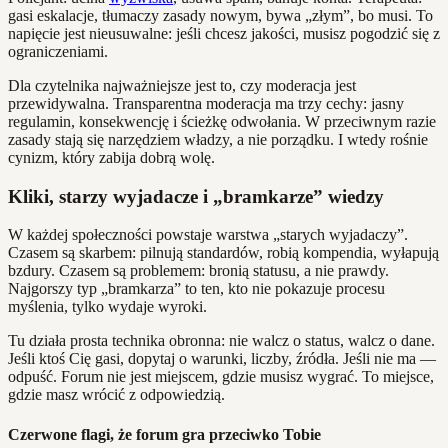
gasi eskalacje, tłumaczy zasady nowym, bywa „złym”, bo musi. To
napięcie jest nieusuwalne: jeśli chcesz jakości, musisz pogodzić się z
ograniczeniami.
Dla czytelnika najważniejsze jest to, czy moderacja jest
przewidywalna. Transparentna moderacja ma trzy cechy: jasny
regulamin, konsekwencję i ścieżkę odwołania. W przeciwnym razie
zasady stają się narzędziem władzy, a nie porządku. I wtedy rośnie
cynizm, który zabija dobrą wolę.
Kliki, starzy wyjadacze i „bramkarze” wiedzy
W każdej społeczności powstaje warstwa „starych wyjadaczy”.
Czasem są skarbem: pilnują standardów, robią kompendia, wyłapują
bzdury. Czasem są problemem: bronią statusu, a nie prawdy.
Najgorszy typ „bramkarza” to ten, kto nie pokazuje procesu
myślenia, tylko wydaje wyroki.
Tu działa prosta technika obronna: nie walcz o status, walcz o dane.
Jeśli ktoś Cię gasi, dopytaj o warunki, liczby, źródła. Jeśli nie ma —
odpuść. Forum nie jest miejscem, gdzie musisz wygrać. To miejsce,
gdzie masz wrócić z odpowiedzią.
Czerwone flagi, że forum gra przeciwko Tobie