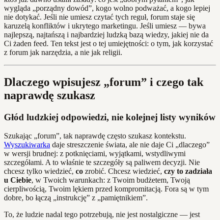
wygląda „porządny dowód”, kogo wolno podważać, a kogo lepiej
nie dotykać. Jeśli nie umiesz czytać tych reguł, forum staje się
karuzelą konfliktów i ukrytego marketingu. Jeśli umiesz — bywa
najlepszą, najtańszą i najbardziej ludzką bazą wiedzy, jakiej nie da
Ci żaden feed. Ten tekst jest o tej umiejętności: o tym, jak korzystać
z forum jak narzędzia, a nie jak religii.
Dlaczego wpisujesz „forum” i czego tak
naprawdę szukasz
Głód ludzkiej odpowiedzi, nie kolejnej listy wyników
Szukając „forum”, tak naprawdę często szukasz kontekstu.
Wyszukiwarka
daje streszczenie świata, ale nie daje Ci „dlaczego”
w wersji brudnej: z potknięciami, wyjątkami, wstydliwymi
szczegółami. A to właśnie te szczegóły są paliwem decyzji. Nie
chcesz tylko wiedzieć,
co
zrobić. Chcesz wiedzieć,
czy to zadziała
u Ciebie
, w Twoich warunkach: z Twoim budżetem, Twoją
cierpliwością, Twoim lękiem przed kompromitacją. Fora są w tym
dobre, bo łączą „instrukcję” z „pamiętnikiem”.
To, że ludzie nadal tego potrzebują, nie jest nostalgiczne — jest