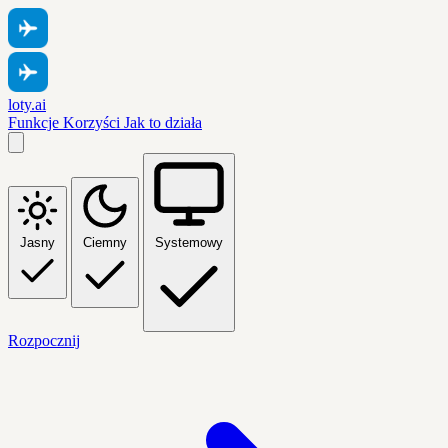
loty.ai
Funkcje
Korzyści
Jak to działa
Jasny
Ciemny
Systemowy
Rozpocznij