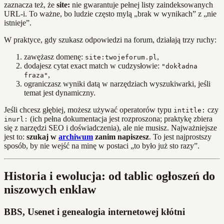
zaznacza też, że
site:
nie gwarantuje pełnej listy zaindeksowanych
URL-i. To ważne, bo ludzie często mylą „brak w wynikach” z „nie
istnieje”.
W praktyce, gdy szukasz odpowiedzi na forum, działają trzy ruchy:
zawężasz domenę:
,
site:twojeforum.pl
dodajesz cytat exact match w cudzysłowie:
"dokładna
,
fraza"
ograniczasz wyniki datą w narzędziach wyszukiwarki, jeśli
temat jest dynamiczny.
Jeśli chcesz głębiej, możesz używać operatorów typu
czy
intitle:
(ich pełna dokumentacja jest rozproszona; praktykę zbiera
inurl:
się z narzędzi SEO i doświadczenia), ale nie musisz. Najważniejsze
jest to:
szukaj w
archiwum
zanim napiszesz
. To jest najprostszy
sposób, by nie wejść na minę w postaci „to było już sto razy”.
Historia i ewolucja: od tablic ogłoszeń do
niszowych enklaw
BBS, Usenet i genealogia internetowej kłótni