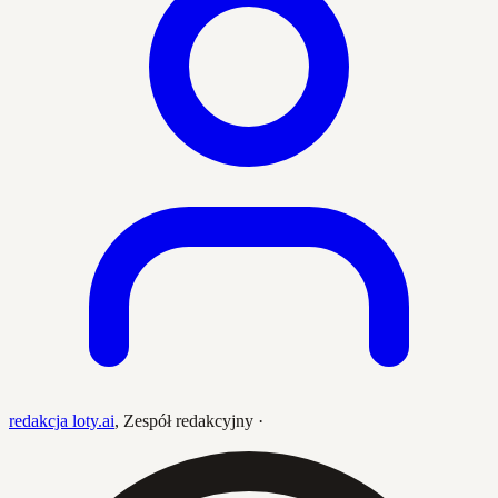
redakcja loty.ai
,
Zespół redakcyjny
·