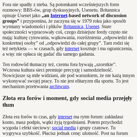
Fora nie spadły z nieba. Są potomkami wcześniejszych form
rozmowy: BBS-ów, grup dyskusyjnych, Usenetu. Britannica
opisuje Usenet jako
„an
Internet
-based network of discussion
groups”
i przypomina, że zaczyna się w 1979 roku jako sposób
wymiany wiadomości i plików
Britannica, Usenet
. Stare
społeczności wypracowały coś, czego dzisiejsze feedy często nie
mają: kulturę cytowania, wątkowania, rozróżnienia „odpowiedzi do
konkretnej osoby” od „odpowiedzi do całej grupy”. Tam rodzi się
też netykieta — w czasach, gdy
internet
kosztuje i ma ograniczenia,
a więc nie opłaca się gadać dla samego gadania.
Ten rodowód tłumaczy też, czemu fora bywają „szorstkie”.
Wczesna kultura sieci premiuje precyzję i samodzielność.
Nowicjusze są mile widziani, ale pod warunkiem, że nie każą innym
wykonywać swojej pracy. To nie jest elitaryzm dla sportu. To jest
mechanizm przetrwania
archiwum
.
Złota era forów i moment, gdy social media przejęły
tłum
Złota era forów to czas, gdy
internet
ma rytm forum: zakładasz
konto, masz podpis, wątki żyją tygodniami. Potem przychodzi
wygoda i efekt sieciowy:
social media
i grupy czatowe. Tu
wygrywa szybkość. Płacisz jednak cenę: ulotność. Post na forum