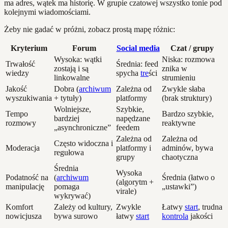
ma adres, wątek ma historię. W grupie czatowej wszystko tonie pod
kolejnymi wiadomościami.
Żeby nie gadać w próżni, zobacz prostą mapę różnic:
Kryterium
Forum
Social media
Czat / grupy
Wysoka: wątki
Niska: rozmowa
Trwałość
Średnia: feed
zostają i są
znika w
wiedzy
spycha
tre
ści
linkowalne
strumieniu
Jakość
Dobra (
archiwum
Zależna od
Zwykle słaba
wyszukiwania
+ tytuły)
platformy
(brak struktury)
Wolniejsze,
Szybkie,
Tempo
Bardzo szybkie,
bardziej
napędzane
rozmowy
reaktywne
„asynchroniczne”
feedem
Zależna od
Zależna od
Często widoczna i
Moderacja
platformy i
adminów, bywa
regułowa
grupy
chaotyczna
Średnia
Wysoka
Podatność na
(
archiwum
Średnia (łatwo o
(algorytm +
manipulację
pomaga
„ustawki”)
virale)
wykrywać)
Komfort
Zależy od kultury,
Zwykle
Łatwy
start
, trudna
nowicjusza
bywa surowo
łatwy
start
kontrola
jakości