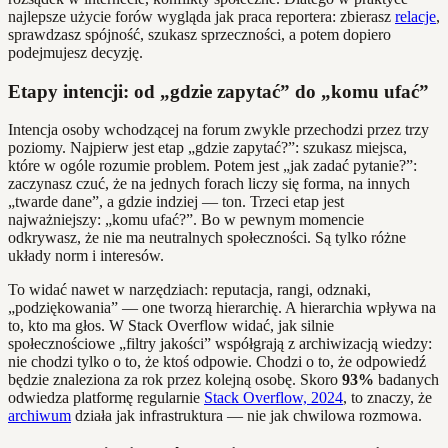
najlepsze użycie forów wygląda jak praca reportera: zbierasz
relacje
,
sprawdzasz spójność, szukasz sprzeczności, a potem dopiero
podejmujesz decyzję.
Etapy intencji: od „gdzie zapytać” do „komu ufać”
Intencja osoby wchodzącej na forum zwykle przechodzi przez trzy
poziomy. Najpierw jest etap „gdzie zapytać?”: szukasz miejsca,
które w ogóle rozumie problem. Potem jest „jak zadać pytanie?”:
zaczynasz czuć, że na jednych forach liczy się forma, na innych
„twarde dane”, a gdzie indziej — ton. Trzeci etap jest
najważniejszy: „komu ufać?”. Bo w pewnym momencie
odkrywasz, że nie ma neutralnych społeczności. Są tylko różne
układy norm i interesów.
To widać nawet w narzędziach: reputacja, rangi, odznaki,
„podziękowania” — one tworzą hierarchię. A hierarchia wpływa na
to, kto ma głos. W Stack Overflow widać, jak silnie
społecznościowe „filtry jakości” współgrają z archiwizacją wiedzy:
nie chodzi tylko o to, że ktoś odpowie. Chodzi o to, że odpowiedź
będzie znaleziona za rok przez kolejną osobę. Skoro
93%
badanych
odwiedza platformę regularnie
Stack Overflow, 2024
, to znaczy, że
archiwum
działa jak infrastruktura — nie jak chwilowa rozmowa.