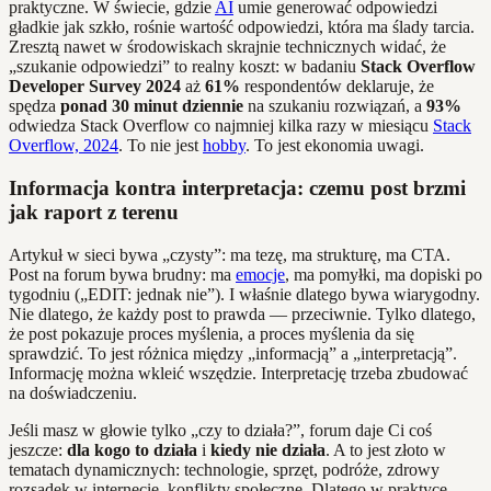
praktyczne. W świecie, gdzie
AI
umie generować odpowiedzi
gładkie jak szkło, rośnie wartość odpowiedzi, która ma ślady tarcia.
Zresztą nawet w środowiskach skrajnie technicznych widać, że
„szukanie odpowiedzi” to realny koszt: w badaniu
Stack Overflow
Developer Survey 2024
aż
61%
respondentów deklaruje, że
spędza
ponad 30 minut dziennie
na szukaniu rozwiązań, a
93%
odwiedza Stack Overflow co najmniej kilka razy w miesiącu
Stack
Overflow, 2024
. To nie jest
hobby
. To jest ekonomia uwagi.
Informacja kontra interpretacja: czemu post brzmi
jak raport z terenu
Artykuł w sieci bywa „czysty”: ma tezę, ma strukturę, ma CTA.
Post na forum bywa brudny: ma
emocje
, ma pomyłki, ma dopiski po
tygodniu („EDIT: jednak nie”). I właśnie dlatego bywa wiarygodny.
Nie dlatego, że każdy post to prawda — przeciwnie. Tylko dlatego,
że post pokazuje proces myślenia, a proces myślenia da się
sprawdzić. To jest różnica między „informacją” a „interpretacją”.
Informację można wkleić wszędzie. Interpretację trzeba zbudować
na doświadczeniu.
Jeśli masz w głowie tylko „czy to działa?”, forum daje Ci coś
jeszcze:
dla kogo to działa
i
kiedy nie działa
. A to jest złoto w
tematach dynamicznych: technologie, sprzęt, podróże, zdrowy
rozsądek w internecie, konflikty społeczne. Dlatego w praktyce