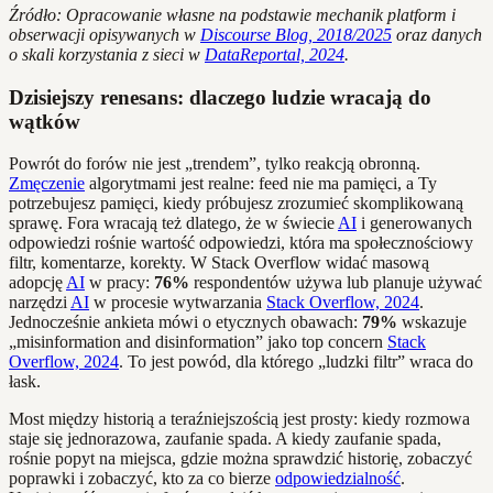
Źródło: Opracowanie własne na podstawie mechanik platform i
obserwacji opisywanych w
Discourse Blog, 2018/2025
oraz danych
o skali korzystania z sieci w
DataReportal, 2024
.
Dzisiejszy renesans: dlaczego ludzie wracają do
wątków
Powrót do forów nie jest „trendem”, tylko reakcją obronną.
Zmęczenie
algorytmami jest realne: feed nie ma pamięci, a Ty
potrzebujesz pamięci, kiedy próbujesz zrozumieć skomplikowaną
sprawę. Fora wracają też dlatego, że w świecie
AI
i generowanych
odpowiedzi rośnie wartość odpowiedzi, która ma społecznościowy
filtr, komentarze, korekty. W Stack Overflow widać masową
adopcję
AI
w pracy:
76%
respondentów używa lub planuje używać
narzędzi
AI
w procesie wytwarzania
Stack Overflow, 2024
.
Jednocześnie ankieta mówi o etycznych obawach:
79%
wskazuje
„misinformation and disinformation” jako top concern
Stack
Overflow, 2024
. To jest powód, dla którego „ludzki filtr” wraca do
łask.
Most między historią a teraźniejszością jest prosty: kiedy rozmowa
staje się jednorazowa, zaufanie spada. A kiedy zaufanie spada,
rośnie popyt na miejsca, gdzie można sprawdzić historię, zobaczyć
poprawki i zobaczyć, kto za co bierze
odpowiedzialność
.