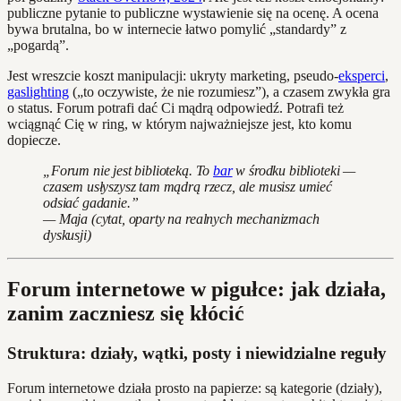
publiczne pytanie to publiczne wystawienie się na ocenę. A ocena
bywa brutalna, bo w internecie łatwo pomylić „standardy” z
„pogardą”.
Jest wreszcie koszt manipulacji: ukryty marketing, pseudo-
eksperci
,
gaslighting
(„to oczywiste, że nie rozumiesz”), a czasem zwykła gra
o status. Forum potrafi dać Ci mądrą odpowiedź. Potrafi też
wciągnąć Cię w ring, w którym najważniejsze jest, kto komu
dopiecze.
„Forum nie jest biblioteką. To
bar
w środku biblioteki —
czasem usłyszysz tam mądrą rzecz, ale musisz umieć
odsiać gadanie.”
— Maja (cytat, oparty na realnych mechanizmach
dyskusji)
Forum internetowe w pigułce: jak działa,
zanim zaczniesz się kłócić
Struktura: działy, wątki, posty i niewidzialne reguły
Forum internetowe działa prosto na papierze: są kategorie (działy),