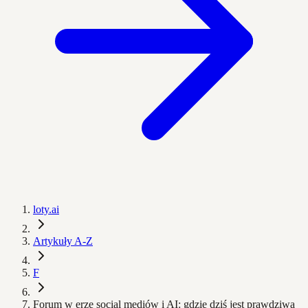
loty.ai
Artykuły A-Z
F
Forum w erze social mediów i AI: gdzie dziś jest prawdziwa