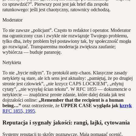
co sprawdzić?”. Pierwszy post jest jak brief dla zespołu
ratunkowego: jeśli jest chaotyczny, ratownicy odchodzą.
Moderator
To nie zawsze „policjant”. Często to redaktor i operator. Moderator
ma ograniczony czas i zwykle nie rozwiązuje Twojego problemu,
tylko dba, żeby problem był postawiony tak, by społeczność mogła
go rozwiązać. Transparentna moderacja zwiększa zaufanie;
wybiórcza — buduje paranoję.
Netykieta
To nie „bycie miłym”. To protokół anty-chaos. Klasyczne zasady
netykiety są stare, ale ich sens jest aktualny: „pamiętaj, że po drugiej
stronie jest człowiek”, „nie krzycz CAPS LOCKIEM”, „edytuj
cytaty”, „nie wysyłaj ścian tekstu”. W RFC 1855 — dokumencie o
netykiecie — znajdziesz proste zdanie, które dalej działa jak test
dojrzałości online:
„Remember that the recipient is a human
being…”
oraz ostrzeżenie, że
UPPER CASE wygląda jak
krzyk
RFC 1855, 1995
.
Reputacja i sygnały jakości: rangi, lajki, cytowania
Systemy reputacji to skróty poznawcze. Mają pomagać ocenić,