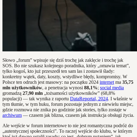
Słowo „forum” wpisuje się dziś trochę jak zaklęcie i trochę jak
SOS. Bo nie szukasz kolejnego poradnika, który „omawia temat”,
tylko kogoś, kto już przeszedł ten sam las i zostawił ślady:
konkretny wątek, daty, koszty, wstydliwe błędy, kompromisy. W
Polsce ten odruch jest masowy: na początku 2024
internet
ma
35,75
mln użytkowników
, a penetracja wynosi
88,1%
;
social media
gromadzą
27,90 mln
„tożsamości użytkowników” (68,8%
populacji) — tak wynika z raportu
DataReportal, 2024
. I właśnie w
tym tłumie, w tym huku, forum pozostaje jednym z niewielu miejsc,
gdzie rozmowa nie znika po godzinie jak stories, tylko zostaje w
archiwum
— czasem jak blizna, czasem jak instrukcja obsługi życia.
Ale wejście w forum internetowe to nie jest romantyczna podróż do
„autentycznej społeczności”. To raczej wejście do klubu, w którym
ktoś już dawno ustalił zasady: co jest „dobrym pytaniem”, jak