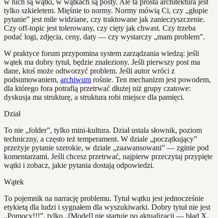
w nich są wątki, w wątkach są posty. Ale ta prosta architektura jest
tylko szkieletem. Mięśnie to normy. Normy mówią Ci, czy „głupie
pytanie” jest mile widziane, czy traktowane jak zanieczyszczenie.
Czy off-topic jest tolerowany, czy cięty jak chwast. Czy trzeba
podać logi, zdjęcia, ceny, daty — czy wystarczy „mam problem”.
W praktyce forum przypomina system zarządzania wiedzą: jeśli
wątek ma dobry tytuł, będzie znaleziony. Jeśli pierwszy post ma
dane, ktoś może odtworzyć problem. Jeśli autor wróci z
podsumowaniem,
archiwum
rośnie. Ten mechanizm jest powodem,
dla którego fora potrafią przetrwać dłużej niż grupy czatowe:
dyskusja ma strukturę, a struktura robi miejsce dla pamięci.
Dział
To nie „folder”, tylko mini-kultura. Dział ustala słownik, poziom
techniczny, a często też temperament. W dziale „początkujący”
przeżyje pytanie szerokie, w dziale „zaawansowani” — zginie pod
komentarzami. Jeśli chcesz przetrwać, najpierw przeczytaj przypięte
wątki i zobacz, jakie pytania dostają odpowiedzi.
Wątek
To pojemnik na narrację problemu. Tytuł wątku jest jednocześnie
etykietą dla ludzi i sygnałem dla wyszukiwarki. Dobry tytuł nie jest
„Pomocy!!!”, tylko „[Model] nie startuje po aktualizacji — błąd X,