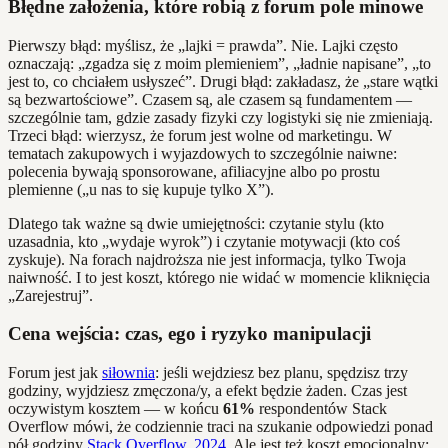
Błędne założenia, które robią z forum pole minowe
Pierwszy błąd: myślisz, że „lajki = prawda”. Nie. Lajki często
oznaczają: „zgadza się z moim plemieniem”, „ładnie napisane”, „to
jest to, co chciałem usłyszeć”. Drugi błąd: zakładasz, że „stare wątki
są bezwartościowe”. Czasem są, ale czasem są fundamentem —
szczególnie tam, gdzie zasady fizyki czy logistyki się nie zmieniają.
Trzeci błąd: wierzysz, że forum jest wolne od marketingu. W
tematach zakupowych i wyjazdowych to szczególnie naiwne:
polecenia bywają sponsorowane, afiliacyjne albo po prostu
plemienne („u nas to się kupuje tylko X”).
Dlatego tak ważne są dwie umiejętności: czytanie stylu (kto
uzasadnia, kto „wydaje wyrok”) i czytanie motywacji (kto coś
zyskuje). Na forach najdroższa nie jest informacja, tylko Twoja
naiwność. I to jest koszt, którego nie widać w momencie kliknięcia
„Zarejestruj”.
Cena wejścia: czas, ego i ryzyko manipulacji
Forum jest jak
siłownia
: jeśli wejdziesz bez planu, spędzisz trzy
godziny, wyjdziesz zmęczona/y, a efekt będzie żaden. Czas jest
oczywistym kosztem — w końcu
61%
respondentów Stack
Overflow mówi, że codziennie traci na szukanie odpowiedzi ponad
pół godziny
Stack Overflow, 2024
. Ale jest też koszt emocjonalny: