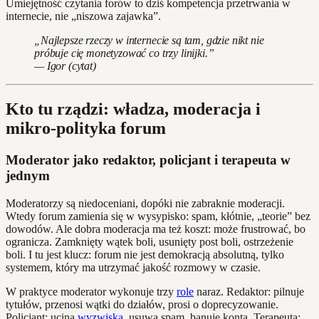
Umiejętność czytania forów to dziś kompetencja przetrwania w
internecie, nie „niszowa zajawka”.
„Najlepsze rzeczy w internecie są tam, gdzie nikt nie
próbuje cię monetyzować co trzy linijki.”
— Igor (cytat)
Kto tu rządzi: władza, moderacja i
mikro-polityka forum
Moderator jako redaktor, policjant i terapeuta w
jednym
Moderatorzy są niedoceniani, dopóki nie zabraknie moderacji.
Wtedy forum zamienia się w wysypisko: spam, kłótnie, „teorie” bez
dowodów. Ale dobra moderacja ma też koszt: może frustrować, bo
ogranicza. Zamknięty wątek boli, usunięty post boli, ostrzeżenie
boli. I tu jest klucz: forum nie jest demokracją absolutną, tylko
systemem, który ma utrzymać jakość rozmowy w czasie.
W praktyce moderator wykonuje trzy
role
naraz. Redaktor: pilnuje
tytułów, przenosi wątki do działów, prosi o doprecyzowanie.
Policjant: ucina
wyzwiska
, usuwa spam, banuje konta. Terapeuta: