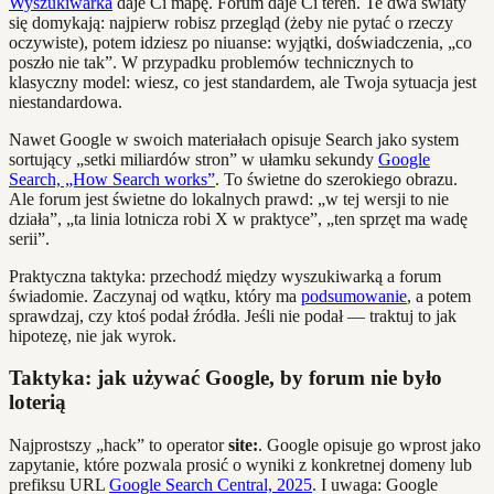
Wyszukiwarka
daje Ci mapę. Forum daje Ci teren. Te dwa światy
się domykają: najpierw robisz przegląd (żeby nie pytać o rzeczy
oczywiste), potem idziesz po niuanse: wyjątki, doświadczenia, „co
poszło nie tak”. W przypadku problemów technicznych to
klasyczny model: wiesz, co jest standardem, ale Twoja sytuacja jest
niestandardowa.
Nawet Google w swoich materiałach opisuje Search jako system
sortujący „setki miliardów stron” w ułamku sekundy
Google
Search, „How Search works”
. To świetne do szerokiego obrazu.
Ale forum jest świetne do lokalnych prawd: „w tej wersji to nie
działa”, „ta linia lotnicza robi X w praktyce”, „ten sprzęt ma wadę
serii”.
Praktyczna taktyka: przechodź między wyszukiwarką a forum
świadomie. Zaczynaj od wątku, który ma
podsumowanie
, a potem
sprawdzaj, czy ktoś podał źródła. Jeśli nie podał — traktuj to jak
hipotezę, nie jak wyrok.
Taktyka: jak używać Google, by forum nie było
loterią
Najprostszy „hack” to operator
site:
. Google opisuje go wprost jako
zapytanie, które pozwala prosić o wyniki z konkretnej domeny lub
prefiksu URL
Google Search Central, 2025
. I uwaga: Google