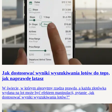
Jak dostosować wyniki wyszukiwania lotów do tego,
jak naprawdę latasz
W świecie, w którym algorytmy rządzą prawdą, a każda złotówka
wydana na lot może być efektem manipulacji, pytanie „jak
dostosować wyniki wyszukiwania lotów?”