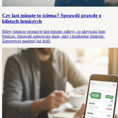
Czy last minute to ściema? Sprawdź prawdę o
biletach lotniczych
Bilety lotnicze promocje last minute: odkryj, co ukrywają linie
lotnicze. Sprawdź najnowsze dane, mity i konkretne strategie.
Zarezerwuj mądrzej już dziś!