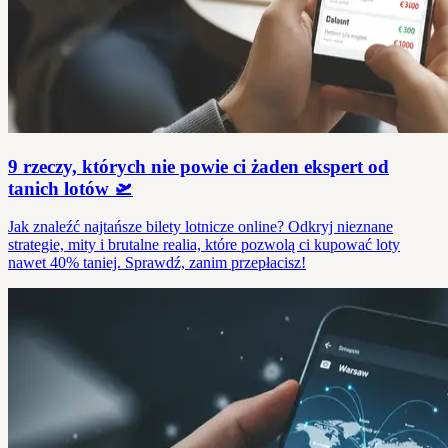
9 rzeczy, których nie powie ci żaden ekspert od
tanich lotów 🛫
Jak znaleźć najtańsze bilety lotnicze online? Odkryj nieznane
strategie, mity i brutalne realia, które pozwolą ci kupować loty
nawet 40% taniej. Sprawdź, zanim przepłacisz!