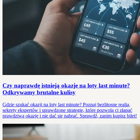
Czy naprawdę istnieją okazje na loty last minute?
Odkrywamy brutalne kulisy
Gdzie szukać okazji na loty last minute? Poznaj bezlitosne realia,
sekrety ekspertów i sprawdzone strategie, które pozwolą ci złapać
prawdziwą okazję i nie dać się nabrać. Sprawdź, zanim kupisz bilet!