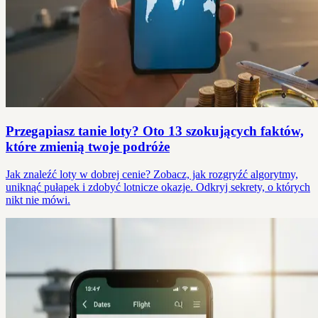
Przegapiasz tanie loty? Oto 13 szokujących faktów,
które zmienią twoje podróże
Jak znaleźć loty w dobrej cenie? Zobacz, jak rozgryźć algorytmy,
uniknąć pułapek i zdobyć lotnicze okazje. Odkryj sekrety, o których
nikt nie mówi.