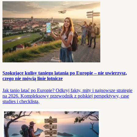
Szokujące kulisy taniego latania po Europie – nie uwierzysz,
czego nie mówią linie lotnicze
Jak tanio latać po Europie? Odkryj fakty, mity i najnowsze strategie
na 2026. Kompleksowy przewodnik z polskiej perspektywy, case
studies i checklistą.