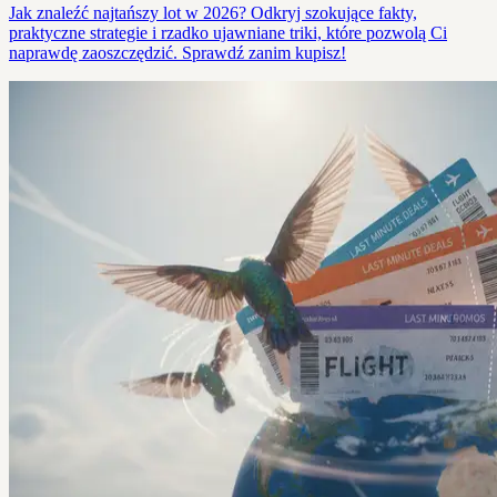
Jak znaleźć najtańszy lot w 2026? Odkryj szokujące fakty,
praktyczne strategie i rzadko ujawniane triki, które pozwolą Ci
naprawdę zaoszczędzić. Sprawdź zanim kupisz!