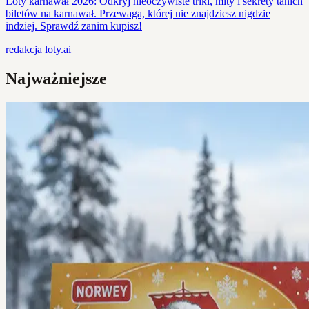
Loty karnawał 2026: Odkryj nieoczywiste triki, mity i sekrety tanich
biletów na karnawał. Przewaga, której nie znajdziesz nigdzie
indziej. Sprawdź zanim kupisz!
redakcja
loty.ai
Najważniejsze