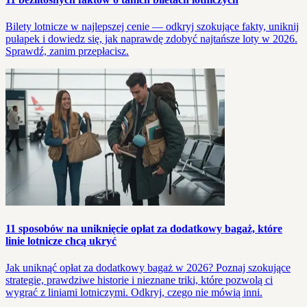
Bilety lotnicze w najlepszej cenie — odkryj szokujące fakty, uniknij
pułapek i dowiedz się, jak naprawdę zdobyć najtańsze loty w 2026.
Sprawdź, zanim przepłacisz.
11 sposobów na uniknięcie opłat za dodatkowy bagaż, które
linie lotnicze chcą ukryć
Jak uniknąć opłat za dodatkowy bagaż w 2026? Poznaj szokujące
strategie, prawdziwe historie i nieznane triki, które pozwolą ci
wygrać z liniami lotniczymi. Odkryj, czego nie mówią inni.