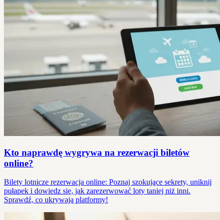
Kto naprawdę wygrywa na rezerwacji biletów
online?
Bilety lotnicze rezerwacja online: Poznaj szokujące sekrety, uniknij
pułapek i dowiedz się, jak zarezerwować loty taniej niż inni.
Sprawdź, co ukrywają platformy!