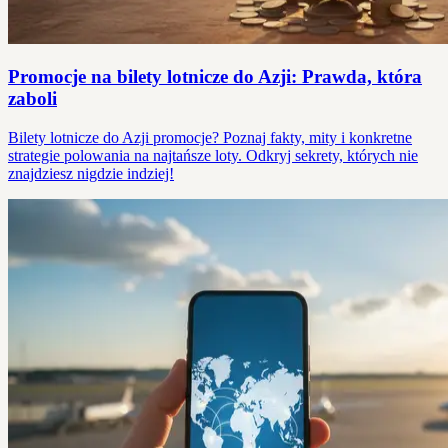
Promocje na bilety lotnicze do Azji: Prawda, która
zaboli
Bilety lotnicze do Azji promocje? Poznaj fakty, mity i konkretne
strategie polowania na najtańsze loty. Odkryj sekrety, których nie
znajdziesz nigdzie indziej!