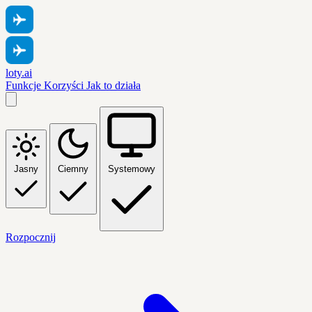
loty.ai
Funkcje
Korzyści
Jak to działa
Jasny
Ciemny
Systemowy
Rozpocznij