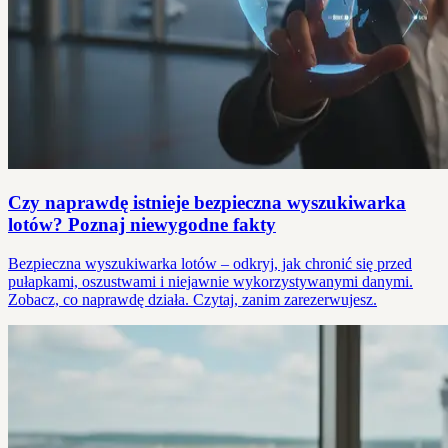
Czy naprawdę istnieje bezpieczna wyszukiwarka
lotów? Poznaj niewygodne fakty
Bezpieczna wyszukiwarka lotów – odkryj, jak chronić się przed
pułapkami, oszustwami i niejawnie wykorzystywanymi danymi.
Zobacz, co naprawdę działa. Czytaj, zanim zarezerwujesz.