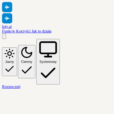
loty.ai
Funkcje
Korzyści
Jak to działa
Jasny
Ciemny
Systemowy
Rozpocznij