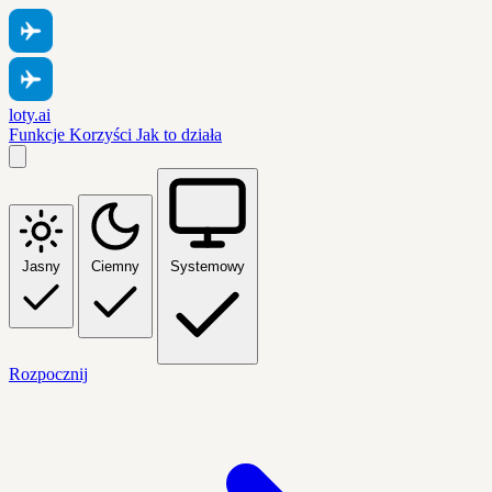
loty.ai
Funkcje
Korzyści
Jak to działa
Jasny
Ciemny
Systemowy
Rozpocznij