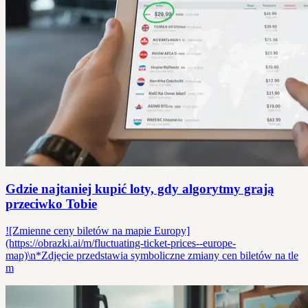
Gdzie najtaniej kupić loty, gdy algorytmy grają
przeciwko Tobie
![Zmienne ceny biletów na mapie Europy]
(https://obrazki.ai/m/fluctuating-ticket-prices--europe-
map)\n*Zdjęcie przedstawia symboliczne zmiany cen biletów na tle
m