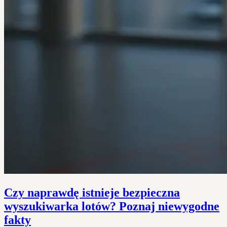
Czy naprawdę istnieje bezpieczna
wyszukiwarka lotów? Poznaj niewygodne
fakty