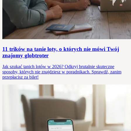
11 trików na tanie loty, o których nie mówi Twój
znajomy globtroter
Jak szukać tanich lotów w 2026? Odkryj brutalnie skuteczne
sposoby, których nie znajdziesz w poradnikach. Sprawdź, zanim
przepłacisz za bilet!