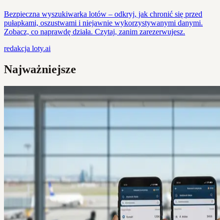
Bezpieczna wyszukiwarka lotów – odkryj, jak chronić się przed
pułapkami, oszustwami i niejawnie wykorzystywanymi danymi.
Zobacz, co naprawdę działa. Czytaj, zanim zarezerwujesz.
redakcja
loty.ai
Najważniejsze