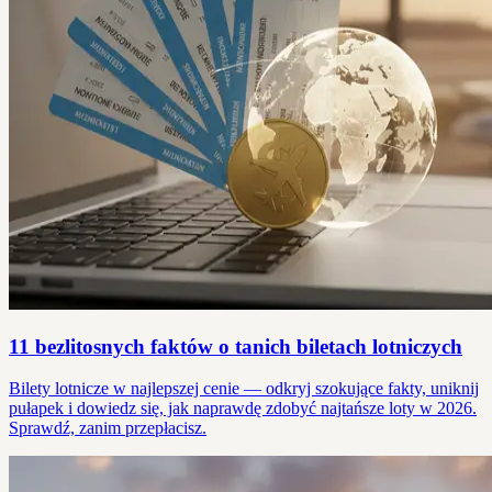
11 bezlitosnych faktów o tanich biletach lotniczych
Bilety lotnicze w najlepszej cenie — odkryj szokujące fakty, uniknij
pułapek i dowiedz się, jak naprawdę zdobyć najtańsze loty w 2026.
Sprawdź, zanim przepłacisz.