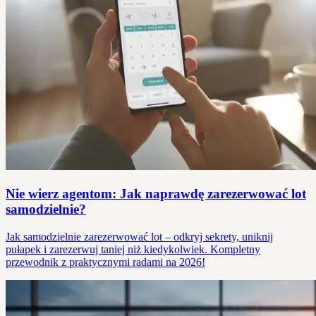
Nie wierz agentom: Jak naprawdę zarezerwować lot
samodzielnie?
Jak samodzielnie zarezerwować lot – odkryj sekrety, uniknij
pułapek i zarezerwuj taniej niż kiedykolwiek. Kompletny
przewodnik z praktycznymi radami na 2026!