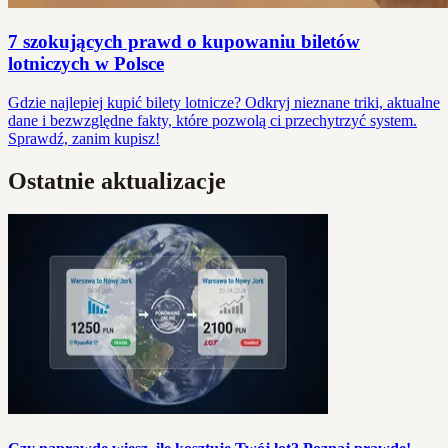
7 szokujących prawd o kupowaniu biletów
lotniczych w Polsce
Gdzie najlepiej kupić bilety lotnicze? Odkryj nieznane triki, aktualne
dane i bezwzględne fakty, które pozwolą ci przechytrzyć system.
Sprawdź, zanim kupisz!
Ostatnie aktualizacje