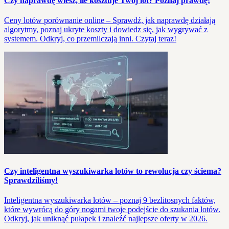
Czy naprawdę wiesz, ile kosztuje Twój lot? Poznaj prawdę!
Ceny lotów porównanie online – Sprawdź, jak naprawdę działają
algorytmy, poznaj ukryte koszty i dowiedz się, jak wygrywać z
systemem. Odkryj, co przemilczają inni. Czytaj teraz!
Czy inteligentna wyszukiwarka lotów to rewolucja czy ściema?
Sprawdziliśmy!
Inteligentna wyszukiwarka lotów – poznaj 9 bezlitosnych faktów,
które wywrócą do góry nogami twoje podejście do szukania lotów.
Odkryj, jak uniknąć pułapek i znaleźć najlepsze oferty w 2026.